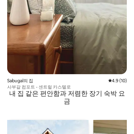
Sabugal의 집
평점 4.9점(5
4.9 (10)
사부갈 컴포트 - 센트럴 카스텔로
내 집 같은 편안함과 저렴한 장기 숙박 요
금