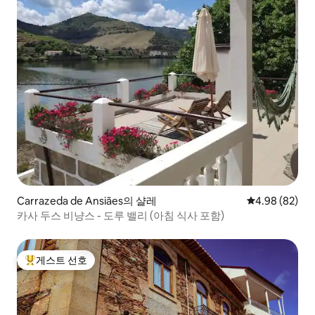
Carrazeda de Ansiães의 샬레
평점 4.98점(5
4.98 (82)
카사 두스 비냥스 - 도루 밸리 (아침 식사 포함)
게스트 선호
상위 게스트 선호