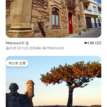
Mazouco의 집
평점 4.86점(5
4.86 (22)
솔라르 데 마조코(Solar de Mazouco)
게스트 선호
게스트 선호