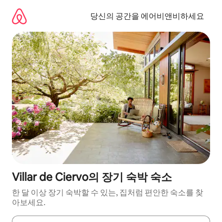
콘
텐
당신의 공간을 에어비앤비하세요
츠
로
바
로
가
기
Villar de Ciervo의 장기 숙박 숙소
한 달 이상 장기 숙박할 수 있는, 집처럼 편안한 숙소를 찾
아보세요.