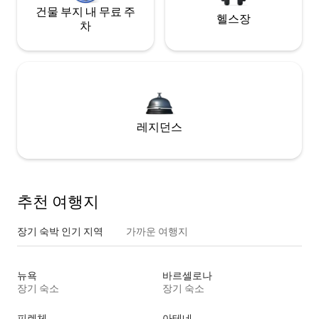
건물 부지 내 무료 주
헬스장
차
레지던스
추천 여행지
장기 숙박 인기 지역
가까운 여행지
뉴욕
바르셀로나
장기 숙소
장기 숙소
피렌체
아테네