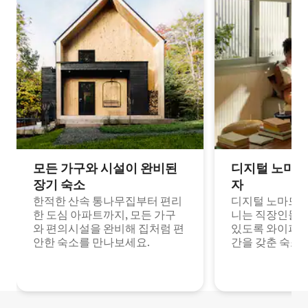
모든 가구와 시설이 완비된
디지털 노마드
장기 숙소
자
한적한 산속 통나무집부터 편리
디지털 노마드나
한 도심 아파트까지, 모든 가구
니는 직장인들이
와 편의시설을 완비해 집처럼 편
있도록 와이파이
안한 숙소를 만나보세요.
간을 갖춘 숙소