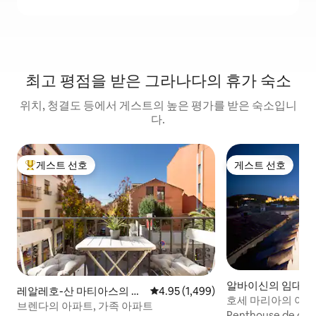
최고 평점을 받은 그라나다의 휴가 숙소
위치, 청결도 등에서 게스트의 높은 평가를 받은 숙소입니
다.
게스트 선호
게스트 선호
상위 게스트 선호
게스트 선호
알바이신의 임대 
레알레호-산 마티아스의 임
평점 4.95점(5점 만점), 후기 1,499
4.95 (1,499)
호세 마리아의 아파
대 호실
브렌다의 아파트, 가족 아파트
개...
Penthouse de cali