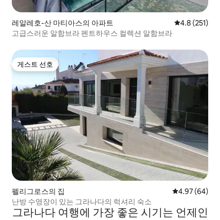
레알레호-산 마티아스의 아파트
평점 4.8점(5점
4.8 (251)
고급스러운 알함브라 펜트하우스 컬렉션 알함브라
게스트 선호
게스트 선호
펠리그로스의 집
평점 4.97점(5
4.97 (64)
난방 수영장이 있는 그라나다의 럭셔리 숙소
그라나다 여행에 가장 좋은 시기는 언제인