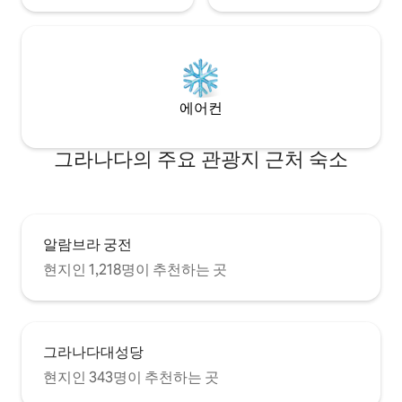
personas y está al 
acristalada con vistas a Granada y
cocina,totalmente
espacio para sentarse plácidamente
los utensilios y e
ofrecen al huésped una zona de estar
principales de alt
muy agradable independiente del salón.
horno, lavadora-sec
En este apartamento encontramos dos
nevera y congelado
dormitorios. El principal cuenta con dos
에어컨
Hay dos dormitori
grandes ventanas, una de ella con
habitación dos ca
maravillosas vistas al Realejo. Uno de los
habitaciones dobl
dos baños que componen el
그라나다의 주요 관광지 근처 숙소
cama king size de
apartamento lo encontraremos en suit
cm - tamaño de U
en este dormitorio, con ventana con
individuales son 
maravillosas vistas también. La cama
habitaciones disp
king size es de 180 x 200 metros con
empotrados, y tie
colchón de primera calidad. El segundo
알람브라 궁전
terrazas con muebl
dormitorio lo componen dos camas de
la Alhambra. Tres
90 x 200 metros. Este espacio se
현지인 1,218명이 추천하는 곳
cuartos de baño c
encuentra abuhardillado, con una
cuarto de baño con
simpática ventana que hará que entre
apartamento tiene
una preciosa luz en la estancia. El
centralizado (frío /
segundo baño también abuhardillado,
acristalamiento y 
그라나다대성당
cuenta con un armario donde
radiante. Acceso g
encontraremos la lavadora, tendedero,
현지인 343명이 추천하는 곳
WIFI. No hay acces
planchero, etc. El salón está equipado
apartamento por a