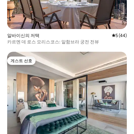
알바이신의 저택
평점 5점(5
5 (44)
카르멘 데 로스 모리스코스: 알함브라 궁전 전뷰
게스트 선호
게스트 선호