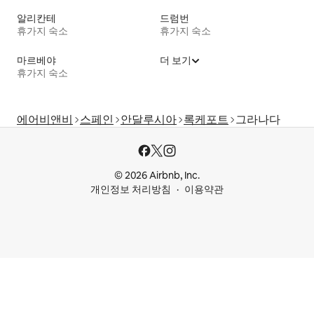
알리칸테
드럼번
휴가지 숙소
휴가지 숙소
마르베야
더 보기
휴가지 숙소
에어비앤비
스페인
안달루시아
록케포트
그라나다
© 2026 Airbnb, Inc.
개인정보 처리방침
이용약관