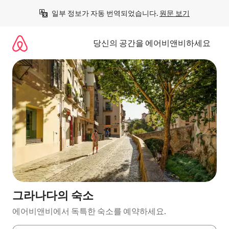
콘
일부 정보가 자동 번역되었습니다. 
원문 보기
텐
츠
로
당신의 공간을 에어비앤비하세요
바
로
가
기
그라나다의 숙소
에어비앤비에서 독특한 숙소를 예약하세요.