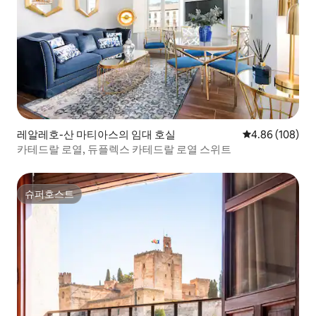
de aportar ese toque personal. El que
solo confieren las cosas cuando son
únicas y están elaboradas por uno
mismo. Queríamos que fuese
entrañable, transmitir a nuestros
huéspedes la ilusión depositada en este
proyecto que nació de la nada. Así que
nos pusimos manos a la obra.
Fabricamos muebles, confeccionamos
textiles, decoración... En estas imágenes
레알레호-산 마티아스의 임대 호실
평점 4.86점(5점
4.86 (108)
podréis apreciar cómo en unos meses
카테드랄 로열, 듀플렉스 카테드랄 로열 스위트
todo fue cogiendo forma hasta llegar a
los apartamentos que son hoy en día.
슈퍼호스트
슈퍼호스트