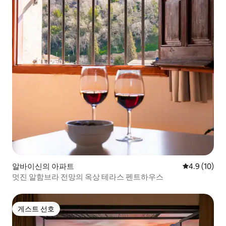
알바이신의 아파트
평점 4.9점(5
4.9 (10)
멋진 알함브라 전망의 옥상 테라스 펜트하우스
게스트 선호
게스트 선호