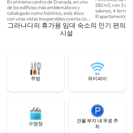
En el mismo centro de Granada, en uno
250 m2, con 3 dorm
de los edificios más emblemáticos y
salones, 4 terrazas
catalogado como histórico, este ático
El apartamento tien
con unas vistas insuperables cuenta con
Alhambra, a la Cate
그라나다의 휴가용 임대 숙소의 인기 편의
un amplio y elegante espacio donde
Cocina muy compl
poder relajarte después de una intensa
시설
personas. Los interiores están
jornada. Gracias a la ubicación céntrica
decorados en un 
de este alojamiento, tú y los tuyos lo
donde los colores 
tendréis todo a mano. Suelo radiante
arte originales se
frio/calor. Ático REALEJO situado en la
efecto rústico de 
cuarta planta. Cuenta con unas
madera. Los techo
increíbles vistas a Granada y El Realejo.
un gran sentido de
Todo ventanales y con el techo de
espacio. El salón 
madera abuhardillado, la luz entra a
주방
와이파이
de ventanas de do
raudales, creando un espacio único en el
con vistas a la A
que la sensación de paz es infinita. Muy
un amplio sofá, me
confortable, dispone de un amplio
salón tiene acceso
espacio de salón con zona de comedor
terraza - con una
para seis personas. Cocina americana,
sillas. Vistas desde
totalmente equipada con frigorífico,
Alhambra y la Cate
congelador, microondas, cocina
estar adicional en
eléctrica, tostador, hervidor eléctrico,
건물 부지 내 무료 주
수영장
2 sofás-cama y TV
cafetera eléctrica, utensilios de cocina,
차
con una gran mesa 
plancha y tendedero. Una amplia terraza