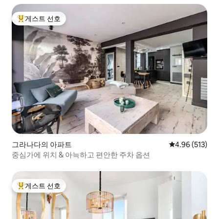
minuto andando); fue construido entre
1530 y 1540 a similitud de los palacios
게스트 선호
granadinos de la época, recibe su
상위 게스트 선호
nombre por los cañones que asoman
entre sus almenas. Formó parte de la
muralla del barrio de los Alfareros, de ahí
su aspecto de fortaleza militar. La Iglesia
de San Cecilio a 500 metros (7 minutos
andando). La casa del Padre Suarez
(junto al Museo Casa de los Tiros). El
Convento de las Descalzas a 250 metros
(3 minutos andando) o la Iglesia de San
Matías a 240 metros (3 minutos
andando) serán lugares donde sin duda
nuestros huéspedes podrán disfrutar de
sus encantos. Una vez dentro, en el
그라나다의 아파트
평점 4.96점(5점
4.96 (513)
zaguán vemos que este se ha
중심가에 위치 & 아늑하고 편안한 주차 옵션
conservado íntegramente original: la
puerta de entrada, azulejos, escaleras
de mármol... La única
modificación/mejora fue la instalación
게스트 선호
상위 게스트 선호
de un ascensor. Nuestra intención desde
el principio fue la de continuar, a través
de los muebles y decoración, con la idea