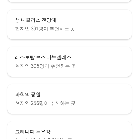
con un sofá cama de 140 x 200 metros,
el apartamento, a 
por lo que el apartamento puede acoger
terraza principal, 
hasta 6 huéspedes. Ofrecemos la opción
- que se puede uti
de dejar el sofá ya montado como cama,
성 니콜라스 전망대
año (no climatizada
aunque si nuestro huésped prefiere
piscina está amue
현지인 391명이 추천하는 곳
hacerlo él, no le supondrá ningún
jardín: mesa, sillas
esfuerzo por la facilidad que tiene el sofá
tumbonas - un lug
para pasar a cama. La climatización de
buen baño, tomar el
este apartamento es por aerotermia,
vistas.
incluida la terraza. Wi-Fi, acceso
레스토랑 로스 마누엘레스
restringido por código de seguridad, y
현지인 305명이 추천하는 곳
TV smar tv. A 3 minutos del apartamento
tenemos un parking cubierto. El parking
Trex, situado en la Plaza de los campos.
A 8 minutos andando tenemos un
parking de superficie. Aparcamiento
과학의 공원
Ave María en Calle Molinos. Uno de los
lugares más característicos del Realejo
현지인 256명이 추천하는 곳
es el Campo del Príncipe, situado a 400
metros (5 minutos andando) desde los
apartamentos. Fue construido por los
Reyes Católicos para celebrar la boda de
su hijo Juan. El foco principal se sitúa en
그라나다 투우장
la estatua del Cristo de los Favores,