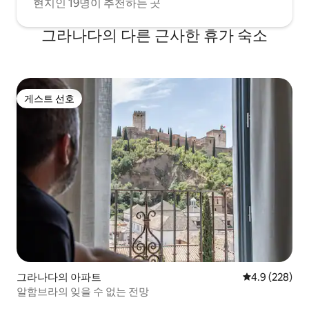
현지인 19명이 추천하는 곳
instalada en el 1640. Cuenta la historia
que entre los años 1679 y 1682, toda la
그라나다의 다른 근사한 휴가 숙소
provincia de Granada era azotada por la
peste Bubónica. Sin embargo El Realejo
era el barrio menos afectado y la gente
pensaba que se debía al hecho de que
rezaban ante esta estatua. Creció una
게스트 선호
devoción tan grande que incluso el
게스트 선호
Arzobispo Fray Bernardo de los Ríos
Guzmán declaró que, a cualquier
persona que le rezara al Cristo de los
Favores un Padrenuestro y un Ave
María, le cedería 40 días de perdón. Hoy
en día, cada Viernes Santo multitud de
personas se congregan a su alrededor
para a las 15:00 en punto rezar y pedir
tres deseos. A 160 metros (2 minutos
andando) nos encontramos la Iglesia de
Santo Domingo, donde recibían
sepultura los miembros de la nobleza
Granadina. No se puede dejar de visitar
그라나다의 아파트
평점 4.9점(5점
4.9 (228)
tampoco El museo Casa de los Tiros a 80
알함브라의 잊을 수 없는 전망
metros desde los apartamentos (1