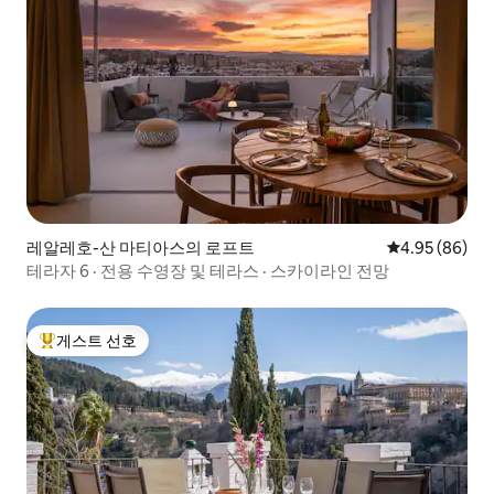
레알레호-산 마티아스의 로프트
평점 4.95점(5
4.95 (86)
테라자 6 · 전용 수영장 및 테라스 · 스카이라인 전망
게스트 선호
상위 게스트 선호