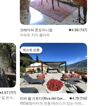
크레마의 콘도미니엄
평점 4.96점(5점 만점), 
4.96 (137)
아파트 지아 클라라
게스트 선호
게스트 선호
평점 4.97점(5점 만점), 후기 117개
4.97 (117)
 및 온수
리바 델 가르다(Riva del Gard
평점 4.79점(5점 만점),
4.79 (114)
a)의 콘도미니엄
150평방미터의 전용 테라스가 있는 아파트,