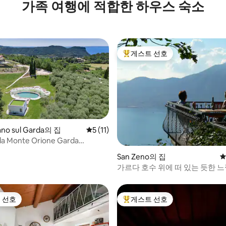
가족 여행에 적합한 하우스 숙소
게스트 선호
상위 게스트 선호
no sul Garda의 집
평점 5점(5점 만점), 후기 11개
5 (11)
lla Monte Orione Garda
& Spa
 후기 51개
San Zeno의 집
평
가르다 호수 위에 떠 있는 듯한 느
휴식
 선호
게스트 선호
스트 선호
상위 게스트 선호