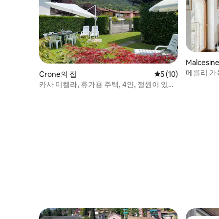
Malcesin
메를리 가
Crone의 집
평점 5점(5점 만점),
5 (10)
카사 미켈라, 휴가용 주택, 4인, 정원이 있는
조용한 곳