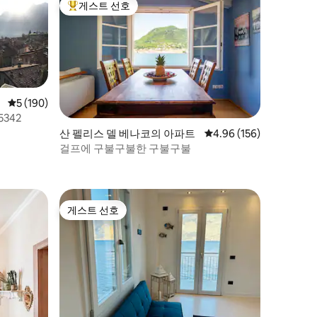
게스트 선호
상위 게스트 선호
평점 5점(5점 만점), 후기 190개
5 (190)
-815342
산 펠리스 델 베나코의 아파트
평점 4.96점(5점 만점), 
4.96 (156)
걸프에 구불구불한 구불구불
게스트 선호
게스트 선호