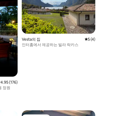
Vesta의 집
평점 5점(5점 만점)
5 (4)
인터홈에서 제공하는 빌라 락카스
점 4.95점(5점 만점), 후기 176개
4.95 (176)
용 정원