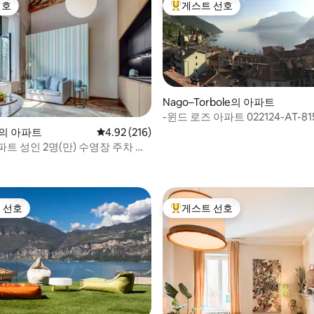
선호
게스트 선호
선호
상위 게스트 선호
Nago–Torbole의 아파트
-윈드 로즈 아파트 022124-AT
no의 아파트
평점 4.92점(5점 만점), 후기 216개
4.92 (216)
트 성인 2명(만) 수영장 주차 바
후기 119개
 선호
게스트 선호
스트 선호
상위 게스트 선호