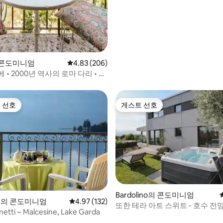
 콘도미니엄
평점 4.83점(5점 만점), 후기 206개
4.83 (206)
 • 2000년 역사의 로마 다리 • 전
 선호
게스트 선호
스트 선호
게스트 선호
후기 118개
Bardolino의 콘도미니엄
ine의 콘도미니엄
평점 4.97점(5점 만점), 후기 132개
4.97 (132)
또한 테라 아트 스위트 - 호수 전망
netti ~ Malcesine, Lake Garda
욕조