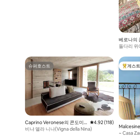
베로나의
돌다리 위에
망
슈퍼호스트
게스트
슈퍼호스트
상위 게
Caprino Veronese의 콘도미
평점 4.92점(5점 만점), 
4.92 (118)
Malces
니엄
비냐 델라 니나(Vigna della Nina)
~ Casa Za