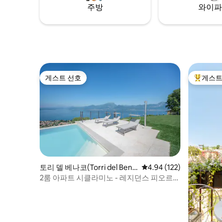
주방
와이파
게스트 선호
게스트
게스트 선호
상위 게
토리 델 베나코(Torri del Bena
평점 4.94점(5점 만점), 
4.94 (122)
co)의 콘도미니엄
2룸 아파트 시클라미노 - 레지던스 피오르
디 라반다