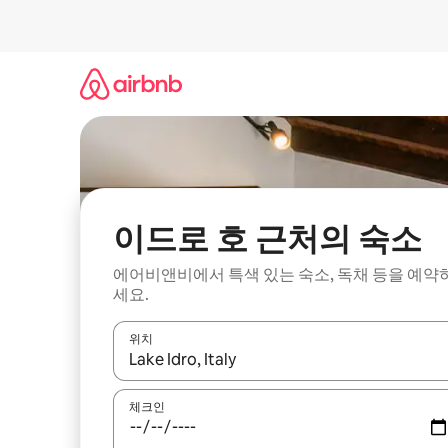
콘
텐
츠
로
바
로
가
기
이드로 호 근처의 숙소
에어비앤비에서 특색 있는 숙소, 독채 등을 예약
세요.
위치
결과가 나오면 위·아래 화살표 키를 사용하거나 터치
체크인