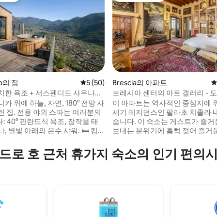
후기 180개
no의 집
평점 5점(5점 만점), 후기 50개
5 (50)
Brescia의 아파트
평
치한 욕조 + 서스펜디드 사우나가
브레시아 센터의 아트 갤러리 - 
 홈
니카 위에 하늘, 자연, 180° 전망 사
이 아파트는 역사적인 중심지에 위
린 집. 전용 야외 스파는 여러분의
세기 레지던스인 팔라초 치졸라 
 40° 핀란드식 욕조, 장작을 태
습니다. 이 숙소는 게스트가 즐거
 별빛 아래의 온수 샤워. 🛏️ 킹
보내는 분위기에 흠뻑 젖어 즐거
더블 중이층, 🛋️ 계곡 전망을 자랑
보낼 수 있도록 해줍니다. 대표적
 거실, 프리미엄 🍳 주방, 📶 빠른
숙소를 현장 회의와 화상 통화를 
드로 호 근처 휴가지 숙소의 인기 편의
 전용 주차 공간 + 전기차 충전
니스 라운지' 로 변신할 수 있는 
버시, 조용함, 웰니스: 계곡이 눈앞
합니다. 이 숙소는 Teatro Grande
 시간이 느리게 흐르는 빛, 나무,
Sociale, Pinacoteca, Museo Sant
요함 속에서 천천히 경험하는 낭
Duomo와 같은 역사적, 예술적 
양지입니다.
서 몇 걸음 거리에 있습니다.