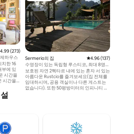
트
자연 속 거
2026년 
금) 자연
분은 가르
초원과 푸
보호구역에
져, 해발
가깝고(단
숨 막히는
점 4.99점(5점 만점), 후기 273개
4.99 (273)
제공합니다
도제하우스
Sermerio의 집
평점 4.96점(5점 만점), 
4.96 (137)
전망을 보
치한 16
기 때문에
수영장이 있는 독립형 루스티코, 최대 8명
내부에 있
니다.
수용
보호된 자연 2헥타르 내에 있는 혼자 서 있는
운 시간을
아름다운 Rustcio를 즐겨보세요(집 전체를
운 시간을
임대하시며, 공용 객실이나 다른 게스트는
인 공간은
없습니다). 또한 50평방미터의 인피니티 풀
위한 '비즈
시설
은 게스트만 이용할 수 있습니다! 침실 4개,
기회를 제공
욕실 3개, 전용 주방, 대형 포르티코. 오래되
 e
고 진정한 이탈리아 마을인 세르메리오까지
a Giulia,
도보로 5분 이내, 호수까지 20분 이내에 도
관심 장소에
착할 수 있습니다. 예약하기 전에, 특히 '숙
소' 및 '숙소/수영장 - 규칙'에 있는 수영장 관
련 안전 정보를 확인해주세요.