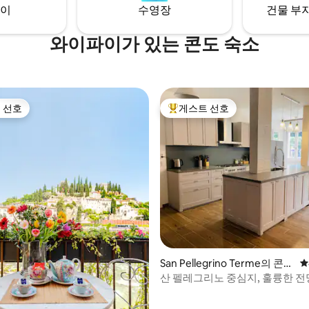
이
수영장
건물 부지
와이파이가 있는 콘도 숙소
 선호
게스트 선호
스트 선호
상위 게스트 선호
후기 122개
San Pellegrino Terme의 콘도
평
미니엄
산 펠레그리노 중심지, 훌륭한 전
근처