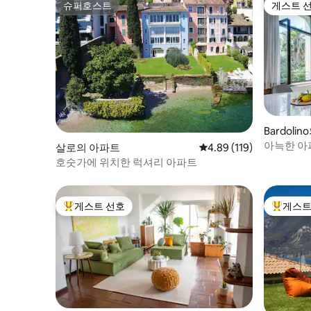
슈퍼호스트
게스트 
슈퍼호스트
게스트 
Bardoli
아늑한 아파
살로의 아파트
평점 4.89점(5점 만점), 
4.89 (119)
르돌리노
호숫가에 위치한 럭셔리 아파트
게스트 선호
게스트
상위 게스트 선호
상위 게