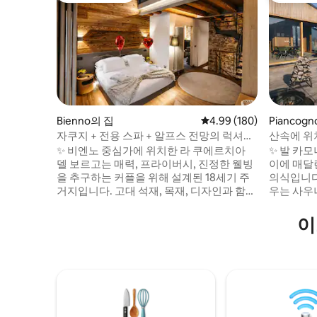
Bienno의 집
평점 4.99점(5점 만점), 
4.99 (180)
Piancog
자쿠지 + 전용 스파 + 알프스 전망의 럭셔리
산속에 위
홈
있는 럭스
✨ 비엔노 중심가에 위치한 라 쿠에르치아
✨ 발 카모
델 보르고는 매력, 프라이버시, 진정한 웰빙
이에 매달
을 추구하는 커플을 위해 설계된 18세기 주
의식입니다:
거지입니다. 고대 석재, 목재, 디자인과 함께
우는 사우나,
자쿠지, 핀란드 사우나, 알프스 전망을 갖춘
스위트 + 
전용 스파를 단독으로 이용하실 수 있습니
하는 유리벽
이
다. 🛏️ 전용 욕실이 있는 킹 스위트, 📺 75인
와이파이 
치 스마트 TV, 🛋️ 소파 메모리 베드, 수제 🍷
🌿 프라이
요리와 와인 저장고 🌄 루프탑 초고속 📶 와
에 펼쳐지고
이파이 ❤️ 잊지 못할 정통 마을에서 기념일,
고산의 고
로맨틱한 휴가, 웰니스 주말을 보내기에 이
만적인 휴
상적입니다.