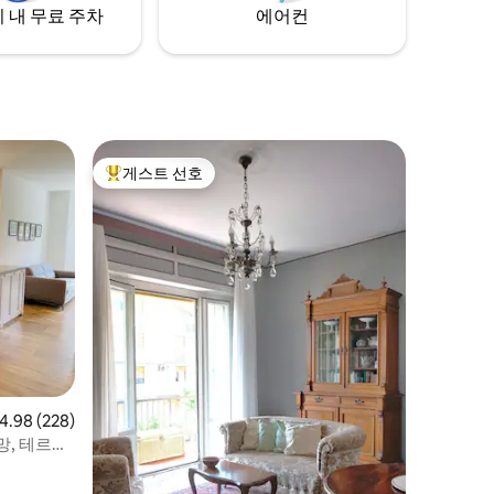
 내 무료 주차
에어컨
게스트 선호
상위 게스트 선호
점 4.98점(5점 만점), 후기 228개
4.98 (228)
망, 테르메