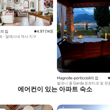
e의 집
평점 4.97점(5점 만점), 후기 143개
4.97 (143)
옥 - 말체시네 역사 지구
 후기 10개
Magnolie-porticcioli의 집
평
발코니 꽃 Garda 포르티코 및 전
에어컨이 있는 아파트 숙소