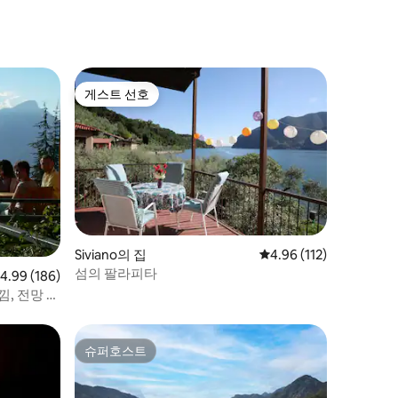
호수 전망
게스트 선호
게스트 선호
Siviano의 집
평점 4.96점(5점 만점), 
4.96 (112)
섬의 팔라피타
점 4.99점(5점 만점), 후기 186개
4.99 (186)
낌, 전망 및
슈퍼호스트
슈퍼호스트