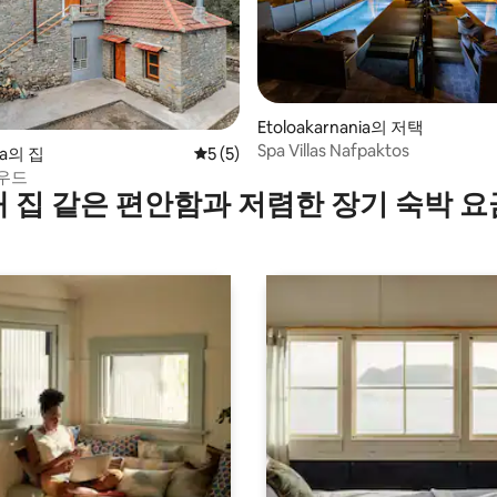
Etoloakarnania의 저택
Spa Villas Nafpaktos
 후기 26개
la의 집
평점 5점(5점 만점), 후기 5개
5 (5)
우드
내 집 같은 편안함과 저렴한 장기 숙박 요