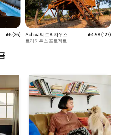
평점 5점(5점 만점), 후기 26개
5 (26)
Achaia의 트리하우스
평점 4.98점(5점 만점), 
4.98 (127)
트리하우스 프로젝트
금