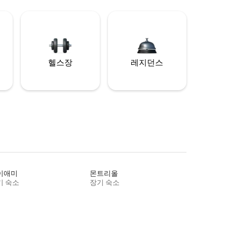
헬스장
레지던스
이애미
몬트리올
기 숙소
장기 숙소