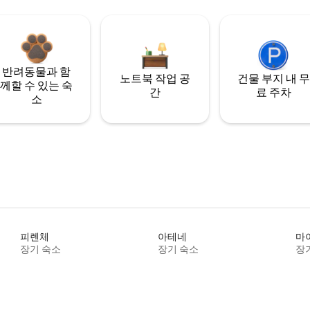
반려동물과 함
노트북 작업 공
건물 부지 내 무
께할 수 있는 숙
간
료 주차
소
피렌체
아테네
마
장기 숙소
장기 숙소
장