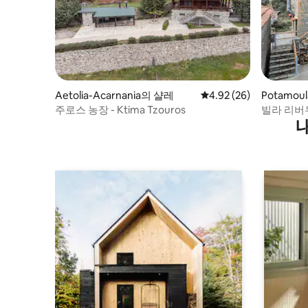
Aetolia-Acarnania의 샬레
평점 4.92점(5점 만점),
4.92 (26)
Potamou
주로스 농장 - Ktima Tzouros
빌라 리버