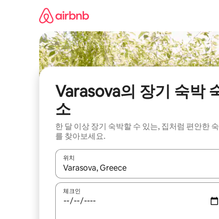
콘
텐
츠
로
바
로
가
기
Varasova의 장기 숙박 
소
한 달 이상 장기 숙박할 수 있는, 집처럼 편안한 
를 찾아보세요.
위치
결과가 나오면 위·아래 화살표 키를 사용하거나 터치
체크인