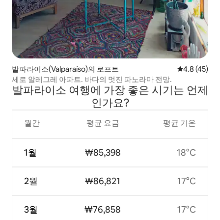
발파라이소(Valparaíso)의 로프트
평점 4.8점(5
4.8 (45)
세로 알레그레 아파트. 바다의 멋진 파노라마 전망.
발파라이소 여행에 가장 좋은 시기는 언제
인가요?
월간
평균 요금
평균 기온
1월
₩85,398
18°C
2월
₩86,821
17°C
3월
₩76,858
17°C