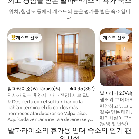
최고 평점을 받은 발파라이소의 휴가 숙소
위치, 청결도 등에서 게스트의 높은 평가를 받은 숙소입니
다.
게스트 선호
게스트 선호
상위 게스트 선호
게스트 선호
발파라이소(Valparaíso)의 타
평점 4.95점(5점 만점), 후기 367
4.95 (367)
발파라이소(Valpara
운하우스
역사가 있는 휴양지 | 바다 전망 | 세로 알레
프트
셀러와 그 메아리
그레
✨ Despierta con el sol iluminando la
편안하고 넓고 밝은
bahía y termina el día con los más
길 수 있는 테라스가 있습니
hermosos atardeceres de Valparaíso.
편의시설이 구비되어
Aquí cada ventana invita a detenerse y
(냉방 및 난방) - 온
disfrutar. • Departamento
발파라이소의 휴가용 임대 숙소의 인기 편
과 같은 스트리밍 앱
independiente en una casona
32인치 TV. -주방 도구 발파라이소 시민 센
patrimonial en Cerro Alegre. •
의시설