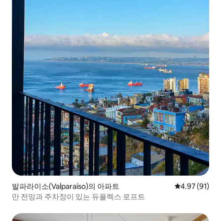
발파라이소(Valparaíso)의 아파트
평점 4.97점(5
4.97 (91)
만 전망과 주차장이 있는 듀플렉스 로프트