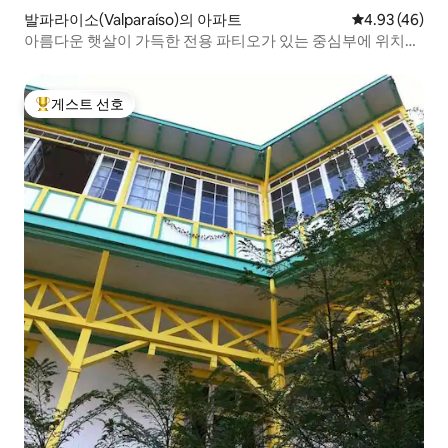
발파라이소(Valparaíso)의 아파트
평점 4.93점(5
4.93 (46)
아름다운 햇살이 가득한 전용 파티오가 있는 중심부에 위치한
숙소
게스트 선호
상위 게스트 선호