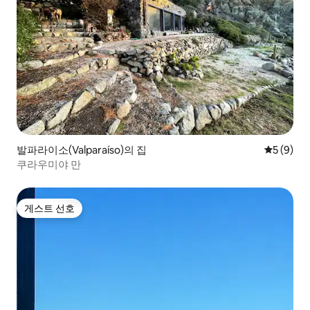
발파라이소(Valparaíso)의 집
평점 5점(
5 (9)
쿠라우미야 만
게스트 선호
게스트 선호