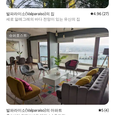
발파라이소(Valparaíso)의 집
평점 4.96점(5
4.96 (27)
세로 알레그레의 바다 전망이 있는 유산의 집
슈퍼호스트
슈퍼호스트
발파라이소(Valparaíso)의 아파트
평점 5점(
5 (4)