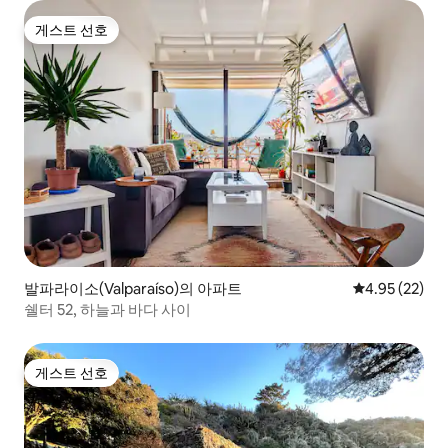
게스트 선호
게스트 선호
발파라이소(Valparaíso)의 아파트
평점 4.95점(5
4.95 (22)
쉘터 52, 하늘과 바다 사이
게스트 선호
게스트 선호