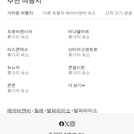
추천 여행지
가까운 여행지
다른 유형의 에어비앤비 숙소
근처 인기 관광
프로비덴시아
비냐델마르
휴가지 숙소
휴가지 숙소
라스콘데스
산티아고센트로
휴가지 숙소
휴가지 숙소
뉴뇨아
콘셉시온
휴가지 숙소
휴가지 숙소
콘콘
더 보기
휴가지 숙소
에어비앤비
칠레
발파라이소
발파라이소