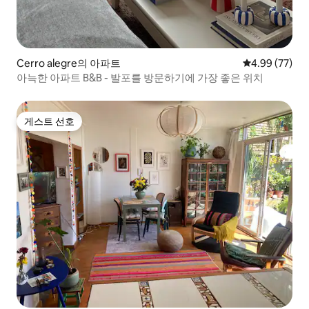
Cerro alegre의 아파트
평점 4.99점(5
4.99 (77)
아늑한 아파트 B&B - 발포를 방문하기에 가장 좋은 위치
게스트 선호
게스트 선호