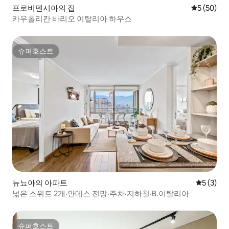
프로비덴시아의 집
평점 5점(5
5 (50)
카우폴리칸 바리오 이탈리아 하우스
슈퍼호스트
슈퍼호스트
뉴뇨아의 아파트
평점 5점(
5 (3)
넓은 스위트 2개·안데스 전망·주차·지하철·B.이탈리아
슈퍼호스트