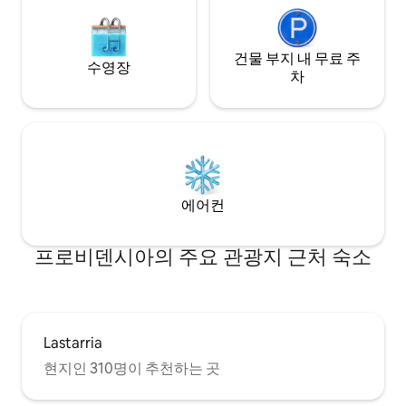
도르 거리는 쉐라톤 호텔 뒤에 위치하고 있
으며, 매우 높고 눈에 띄는 건물입니다. 거리
를 찾는 또 다른 방법은 인디사 클리닉을 찾
는 것입니다. 모든 방향에서 볼 수 있습니다.
건물 부지 내 무료 주
수영장
이 두 건물 뒤에 있는 거리입니다. 차량이 있
차
는 경우, 주차장이 있습니다. 대중교통은 지
하철이나 버스 정류장까지 도보로 10분 거
리에 있습니다. 응급 상황에 대비하여 인디
사 클리닉 옆에 있습니다. 10분 도보 거리에
파드레 레텔리에르 광장에 위치한 훌륭한
미니 마켓, 슈퍼마켓 디즈, 야채 가게와 신선
한 과일, 클레멘타이나, 조리 식품을 구입할
에어컨
수 있는 곳, 최고의 칠레 와인을 가장 저렴한
가격에 구입할 수 있는 완���� 보틀리아
가 있습니다. 산책하기 좋은 매우 멋지고 주
프로비덴시아의 주요 관광지 근처 숙소
택가 인 동네.... 산크리스토발 언덕, 아파트
에서 몇 걸음 떨어져 있습니다... 산크리스
토발 푸니쿨라르를 타는 것은 즐거운 일입
니다...
Lastarria
현지인 310명이 추천하는 곳