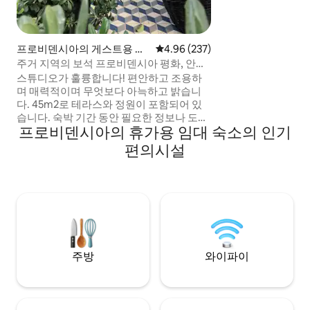
하는 루프탑 수영장 
방 시설 🍳 완비 
의 멋진 전망 📍 
프로비덴시아의 게스트용 별
평점 4.96점(5점 만점), 후기 237
4.96 (237)
시아, 레스토랑, 카
채
주거 지역의 보석 프로비덴시아 평화, 안전
서 단 몇 분 거리에
및 완전한 아름다움
스튜디오가 훌륭합니다! 편안하고 조용하
며 매력적이며 무엇보다 아늑하고 밝습니
다. 45m2로 테라스와 정원이 포함되어 있
습니다. 숙박 기간 동안 필요한 정보나 도움
프로비덴시아의 휴가용 임대 숙소의 인기
이 필요하시면 언제든지 연락 가능합니다.
산책, 레스토랑(제가 좋아하는 엘 바코, 프
편의시설
로비덴시아의 프랑스 레스토랑, 이탈리아
레스토랑 및 크리올 레스토랑) 등 도시의 모
든 관광지 추천 산책로, 세로 산 크리스토발,
조각 공원, 훌륭한 레스토랑, 박물관, 바, 극
장 근처의 주택가에 위치하고 있습니다. 프
로비덴시아는 트레킹이나 자전거 타기에
이상적입니다. 지하철역에서 단 10분 거리
에 있습니다. 공항에서 오시는 경우, 공식 택
주방
와이파이
시를 타고 주소로 이동하시는 것이 좋습니
다. LO CONTADOR 0386 프로비덴시아 페
드로 데 발디비아 노르테 지구 교통 체증이
없는 시간에는 약 15분 거리입니다. 로 콘타