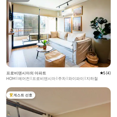
슈퍼호스트
프로비덴시아의 아파트
평점 5점(
5 (4)
HOM l 에어컨 l 프로비덴시아 l 주차 l 와이파이 l 지하철
게스트 선호
상위 게스트 선호