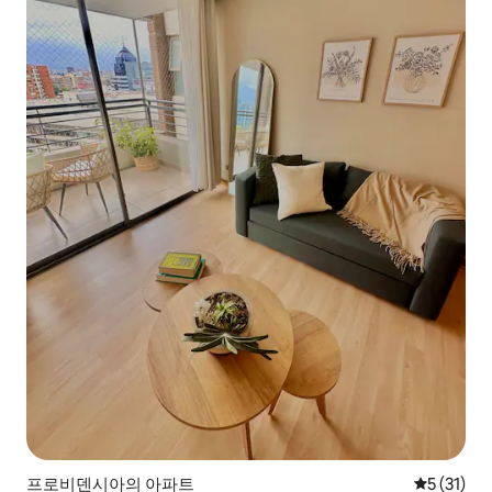
프로비덴시아의 아파트
평점 5점(5
5 (31)