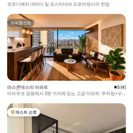
코르디예라 네바다 및 코스타네라 프로비덴시아 전망
슈퍼호스트
슈퍼호스트
라스콘데스의 아파트
평점 5점(
5 (4)
아라우코 공원에서 3분 거리에 있는 고급 아파트: 주차장+수
영장+헬스장
게스트 선호
상위 게스트 선호