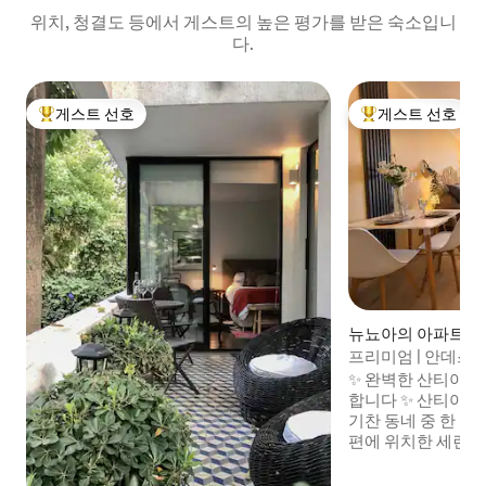
위치, 청결도 등에서 게스트의 높은 평가를 받은 숙소입니
다.
게스트 선호
게스트 선호
상위 게스트 선호
상위 게스트 선호
뉴뇨아의 아파트
프리미엄 | 안데스 
✨ 완벽한 산티아고
합니다 ✨ 산티아고에서 가장 안전하고 활
기찬 동네 중 한 곳
편에 위치한 세련되
파트를 즐기세요. ❄️ 에어컨 🔐 스마트록으
로 셀프 체크인 🏊