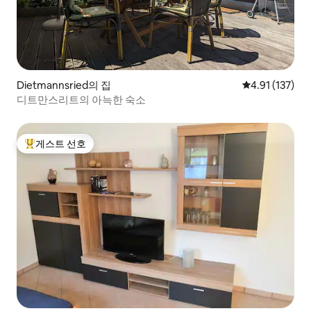
Dietmannsried의 집
평점 4.91점(5
4.91 (137)
디트만스리트의 아늑한 숙소
게스트 선호
상위 게스트 선호