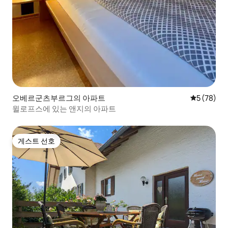
오베르군츠부르그의 아파트
평점 5점(5
5 (78)
윌로프스에 있는 앤지의 아파트
게스트 선호
게스트 선호