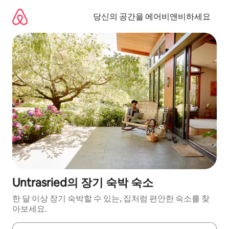
콘
텐
당신의 공간을 에어비앤비하세요
츠
로
바
로
가
기
Untrasried의 장기 숙박 숙소
한 달 이상 장기 숙박할 수 있는, 집처럼 편안한 숙소를 찾
아보세요.