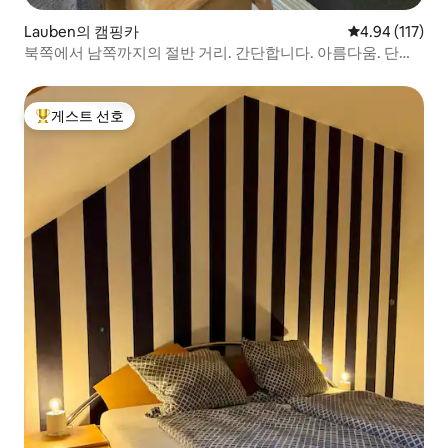
Lauben의 캠핑카
평점 4.94점(5
4.94 (117)
북쪽에서 남쪽까지의 절반 거리. 간단합니다. 아름다움. 단순
합니다.
게스트 선호
상위 게스트 선호