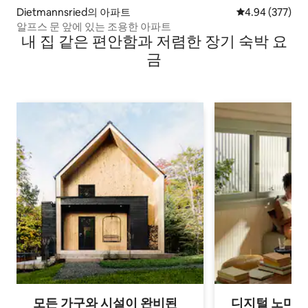
Dietmannsried의 아파트
평점 4.94점(5점
4.94 (377)
알프스 문 앞에 있는 조용한 아파트
내 집 같은 편안함과 저렴한 장기 숙박 요
금
모든 가구와 시설이 완비된
디지털 노마드