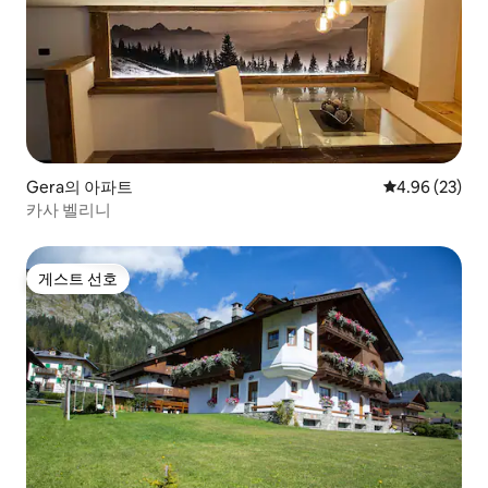
Gera의 아파트
평점 4.96점(5
4.96 (23)
카사 벨리니
게스트 선호
게스트 선호