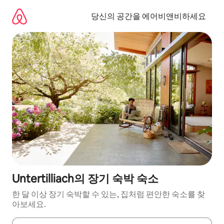
콘
텐
당신의 공간을 에어비앤비하세요
츠
로
바
로
가
기
Untertilliach의 장기 숙박 숙소
한 달 이상 장기 숙박할 수 있는, 집처럼 편안한 숙소를 찾
아보세요.