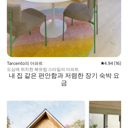
Tarcento의 아파트
평점 4.94점(5
4.94 (16)
도심에 위치한 북유럽 스타일의 아파트
내 집 같은 편안함과 저렴한 장기 숙박 요
금