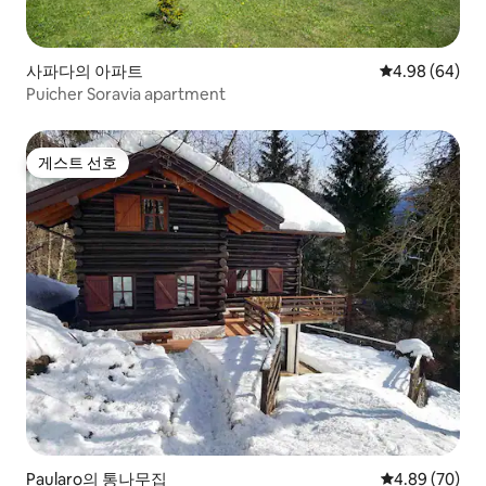
사파다의 아파트
평점 4.98점(5
4.98 (64)
Puicher Soravia apartment
게스트 선호
게스트 선호
Paularo의 통나무집
평점 4.89점(5
4.89 (70)