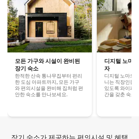
모든 가구와 시설이 완비된
디지털 노마드
장기 숙소
자
한적한 산속 통나무집부터 편리
디지털 노마드나
한 도심 아파트까지, 모든 가구
니는 직장인들이
와 편의시설을 완비해 집처럼 편
있도록 와이파이
안한 숙소를 만나보세요.
간을 갖춘 숙소
장기 숙소가 제공하는 편의시설 및 혜택