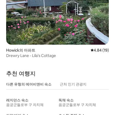
Howick의 아파트
평점 4.84점(5
4.84 (19)
Drewry Lane - Lila's Cottage
추천 여행지
다른 유형의 에어비앤비 숙소
근처 인기 관광지
레지던스 숙소
독채 숙소
음궁군들로부 구 자치체
음궁군들로부 구 자치체