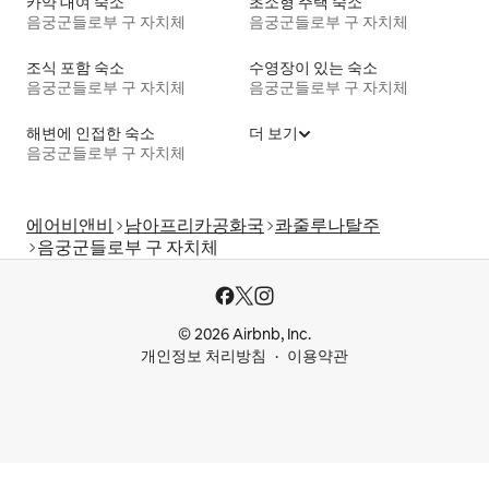
카약 대여 숙소
초소형 주택 숙소
음궁군들로부 구 자치체
음궁군들로부 구 자치체
조식 포함 숙소
수영장이 있는 숙소
음궁군들로부 구 자치체
음궁군들로부 구 자치체
해변에 인접한 숙소
더 보기
음궁군들로부 구 자치체
에어비앤비
남아프리카공화국
콰줄루나탈주
음궁군들로부 구 자치체
© 2026 Airbnb, Inc.
개인정보 처리방침
이용약관