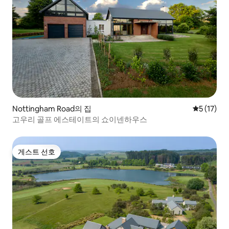
Nottingham Road의 집
평점 5점(5
5 (17)
고우리 골프 에스테이트의 쇼이넨하우스
게스트 선호
게스트 선호