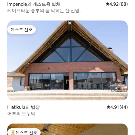
Impendle의 게스트용 별채
평점 4.92점(5
4.92 (88)
케이프타운 중부의 숨 막히는 산 전망.
게스트 선호
게스트 선호
Hlatikulu의 별장
평점 4.91점(5
4.91 (44)
어부의 오두막
게스트 선호