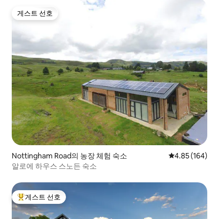
게스트 선호
게스트 선호
Nottingham Road의 농장 체험 숙소
평점 4.85점(5점
4.85 (164)
알로에 하우스 스노든 숙소
게스트 선호
상위 게스트 선호