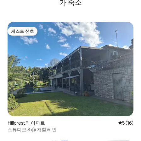
가 숙소
게스트 선호
게스트 선호
Hillcrest의 아파트
평점 5점(5
5 (16)
스튜디오 8 @ 처칠 레인