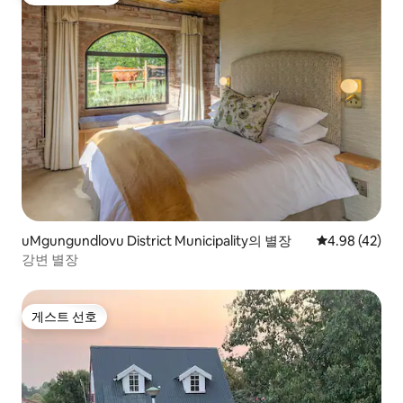
상위 게스트 선호
uMgungundlovu District Municipality의 별장
평점 4.98점(5
4.98 (42)
강변 별장
게스트 선호
게스트 선호