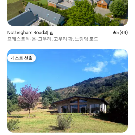
Nottingham Road의 집
평점 5점(5
5 (44)
프레스트윅-온-고우리, 고우리 팜, 노팅엄 로드
게스트 선호
게스트 선호