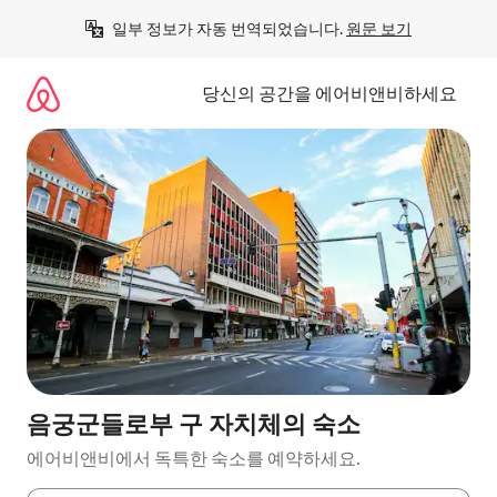
콘
일부 정보가 자동 번역되었습니다. 
원문 보기
텐
츠
로
당신의 공간을 에어비앤비하세요
바
로
가
기
음궁군들로부 구 자치체의 숙소
에어비앤비에서 독특한 숙소를 예약하세요.