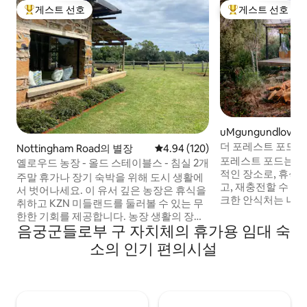
게스트 선호
게스트 선호
상위 게스트 선호
상위 게스트 선호
uMgungundlovu Di
icipality의 초소형
더 포레스트 포드 고요한 생태 보금자리,
Nottingham Road의 별장
평점 4.94점(5점 만점), 후기 120
4.94 (120)
KZN 미들랜즈.
포레스트 포드는 
옐로우드 농장 - 올드 스테이블스 - 침실 2개
적인 장소로, 휴식
주말 휴가나 장기 숙박을 위해 도시 생활에
고, 재충전할 수 있
서 벗어나세요. 이 유서 깊은 농장은 휴식을
크한 안식처는 나비,
취하고 KZN 미들랜드를 둘러볼 수 있는 무
자주 방문하는 자
한한 기회를 제공합니다. 농장 생활의 장점
여러분을 안내합니다
음궁군들로부 구 자치체의 휴가용 임대 숙
을 누리면서도 카페, 레스토랑, 자전거 도
대로의 개울에서 물
로, 파머스 마켓, 골프 코스, 학교에 쉽게 접
소의 인기 편의시설
다움을 즐기고, 나
근할 수 있다고 생각합니다. N3에서 불과
러운 빛에 매료될 수
2km 거리에 있어 쉽게 접근할 수 있으며 매
이킹을 즐길 수 있는
우 쉽게 찾을 수 있습니다. 옐로우드 팜에는
합니다. 자연을 사랑하는 사람과 조류 관찰
침실 2개/욕실 2개 전원주택 2개 + 침실 1개
가의 천국입니다! 하