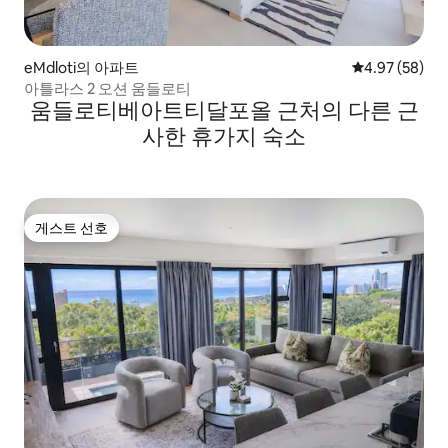
eMdloti의 아파트
평점 4.97점(5
4.97 (58)
아틀라스 2 오션 움들로티
움들로티베아트티달포올 근처의 다른 근
사한 휴가지 숙소
게스트 선호
게스트 선호