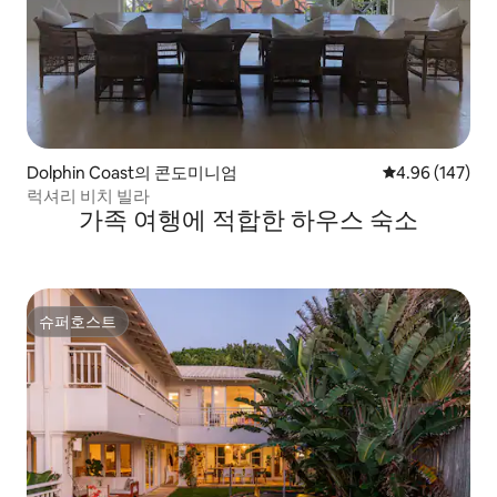
Dolphin Coast의 콘도미니엄
평점 4.96점(5점
4.96 (147)
럭셔리 비치 빌라
가족 여행에 적합한 하우스 숙소
슈퍼호스트
슈퍼호스트