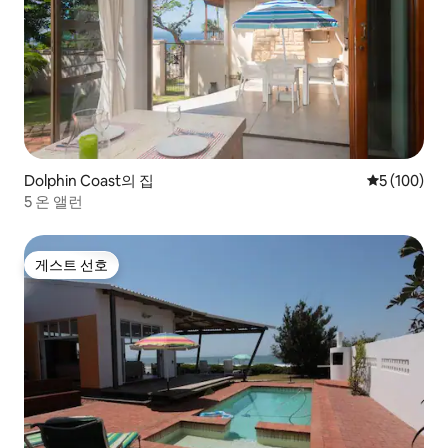
Dolphin Coast의 집
평점 5점(5점
5 (100)
5 온 앨런
게스트 선호
게스트 선호