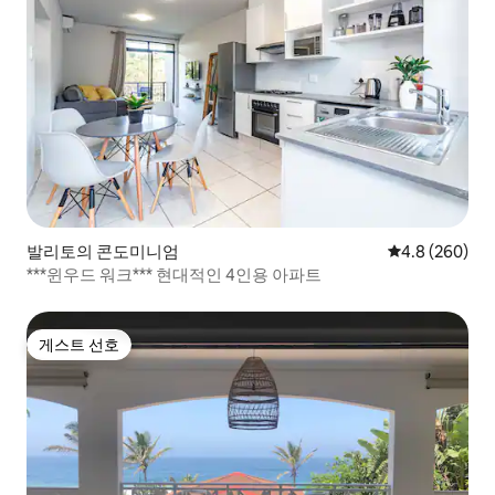
발리토의 콘도미니엄
평점 4.8점(5점
4.8 (260)
***윈우드 워크*** 현대적인 4인용 아파트
게스트 선호
게스트 선호