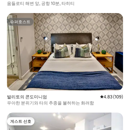
움들로티 해변 앞, 공항 10분, 타히티
슈퍼호스트
슈퍼호스트
발리토의 콘도미니엄
평점 4.83점(5점
4.83 (109)
우아한 분위기와 타의 추종을 불허하는 화려함
게스트 선호
게스트 선호