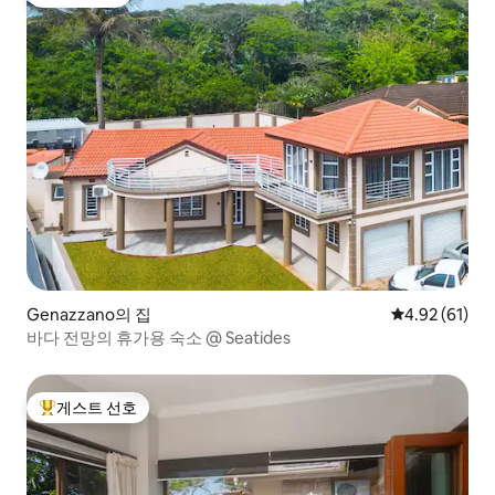
게스트 선호
Genazzano의 집
평점 4.92점(5
4.92 (61)
바다 전망의 휴가용 숙소 @ Seatides
게스트 선호
상위 게스트 선호