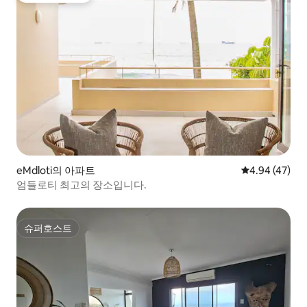
eMdloti의 아파트
평점 4.94점(5
4.94 (47)
엄들로티 최고의 장소입니다.
슈퍼호스트
슈퍼호스트