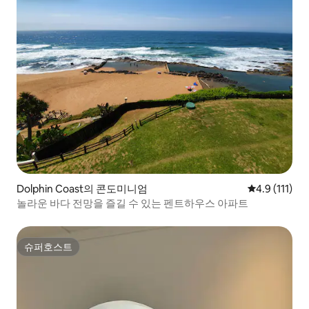
Dolphin Coast의 콘도미니엄
평점 4.9점(5
4.9 (111)
놀라운 바다 전망을 즐길 수 있는 펜트하우스 아파트
슈퍼호스트
슈퍼호스트