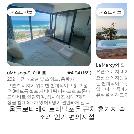
게스트 선호
게스트 선호
게스트 선호
게스트 선호
La Mercy의 집
오션스 에지 비치 하우
uMhlanga의 아파트
평점 4.94점(5점 만점), 후기 169
4.94 (169)
원
오션스 에지는 놀라
202 버뮤다 오션 뷰 스위트, 움랑가
는 현대적이고 편안한
브론즈 비치에 위치한 현대적이고 밝고 넓
입니다. 가족에게 완
은 3베드룸 셀프 케이터링 아파트로 프롬나
휴식을 취하고 긴장
드와 바로 연결되며, 킹사이즈 침대 2개와
할 수 있는 숙소입니
싱글 침대 2개가 있어 6명이 편안하게 잘 수
더운 여름날 커다란
움들로티베아트티달포올 근처 휴가지 숙
있습니다. 독특한 전용 욕실에서 아름다운
은 스플래시 풀에서
바다 전망을 감상할 수 있으며 메인 침실과
소의 인기 편의시설
래가 헤엄치는 모습
발코니로 연결됩니다. 공용 욕실에는 휠체
이 되지 않습니다.
어 샤워기가 있습니다. 정수된 물이 있는 현
숨막히게 아름답습니
대적인 주방에는 네스프레소 머신과 식기