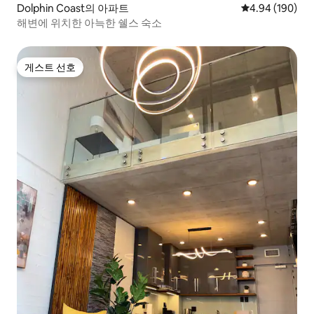
Dolphin Coast의 아파트
평점 4.94점(5점
4.94 (190)
해변에 위치한 아늑한 쉘스 숙소
게스트 선호
게스트 선호