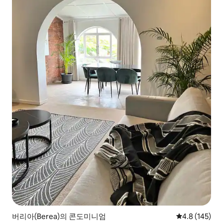
버리아(Berea)의 콘도미니엄
평점 4.8점(5점
4.8 (145)