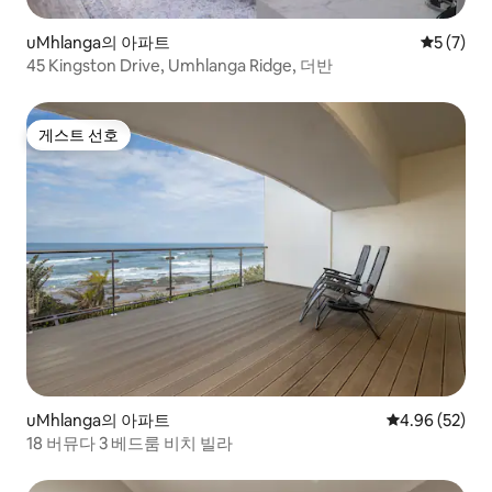
uMhlanga의 아파트
평점 5점(
5 (7)
45 Kingston Drive, Umhlanga Ridge, 더반
게스트 선호
게스트 선호
uMhlanga의 아파트
평점 4.96점(5
4.96 (52)
18 버뮤다 3 베드룸 비치 빌라