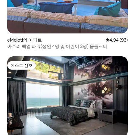
eMdloti의 아파트
평점 4.94점(5
4.94 (93)
아주리 백업 파워(성인 4명 및 어린이 2명) 움들로티
게스트 선호
게스트 선호