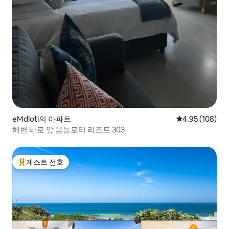
eMdloti의 아파트
평점 4.95점(5점
4.95 (108)
해변 바로 앞 움들로티 리조트 303
게스트 선호
상위 게스트 선호