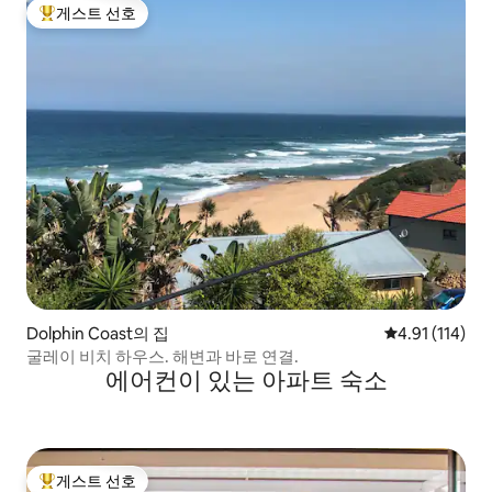
게스트 선호
상위 게스트 선호
Dolphin Coast의 집
평점 4.91점(5
4.91 (114)
굴레이 비치 하우스. 해변과 바로 연결.
에어컨이 있는 아파트 숙소
게스트 선호
상위 게스트 선호