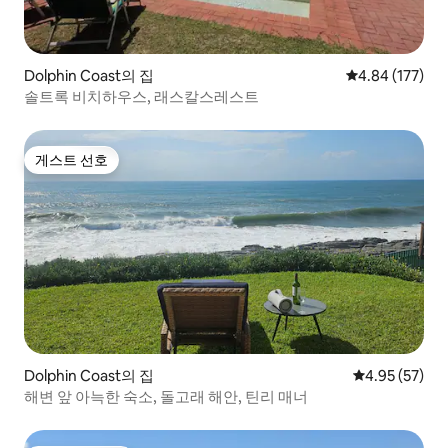
Dolphin Coast의 집
평점 4.84점(5점
4.84 (177)
솔트록 비치하우스, 래스칼스레스트
게스트 선호
게스트 선호
Dolphin Coast의 집
평점 4.95점(5
4.95 (57)
해변 앞 아늑한 숙소, 돌고래 해안, 틴리 매너