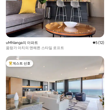
uMhlanga의 아파트
평점 5점(5
5 (12)
움랑가 아치의 맨해튼 스타일 로프트
게스트 선호
상위 게스트 선호