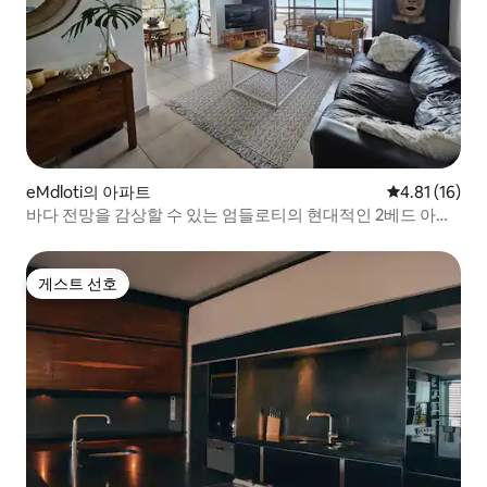
eMdloti의 아파트
평점 4.81점(
4.81 (16)
바다 전망을 감상할 수 있는 엄들로티의 현대적인 2베드 아파
트
게스트 선호
게스트 선호