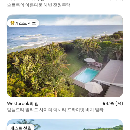
솔트록의 아름다운 해변 전원주택
게스트 선호
상위 게스트 선호
Westbrook의 집
평점 4.99점(5
4.99 (74)
엄들로티 발리토 사이의 럭셔리 프라이빗 비치 빌라
게스트 선호