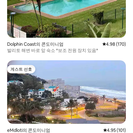
Dolphin Coast의 콘도미니엄
평점 4.98점(5점
4.98 (170)
발리토 해변 바로 앞 숙소 *보조 전원 장치 있음*
게스트 선호
게스트 선호
eMdloti의 콘도미니엄
평점 4.95점(5
4.95 (101)