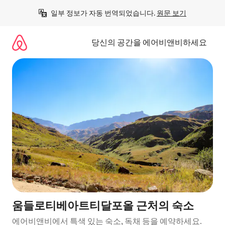
콘
일부 정보가 자동 번역되었습니다. 
원문 보기
텐
츠
로
당신의 공간을 에어비앤비하세요
바
로
가
기
움들로티베아트티달포올 근처의 숙소
에어비앤비에서 특색 있는 숙소, 독채 등을 예약하세요.