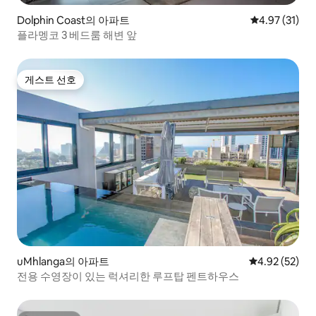
Dolphin Coast의 아파트
평점 4.97점(5
4.97 (31)
플라멩코 3 베드룸 해변 앞
게스트 선호
게스트 선호
uMhlanga의 아파트
평점 4.92점(5
4.92 (52)
전용 수영장이 있는 럭셔리한 루프탑 펜트하우스