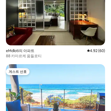
eMdloti의 아파트
평점 4.92점(5
4.92 (60)
88 카마르케 움들로티
게스트 선호
게스트 선호