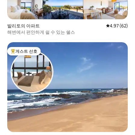
발리토의 아파트
평점 4.97점(5
4.97 (62)
해변에서 편안하게 쉴 수 있는 쉘스
게스트 선호
상위 게스트 선호