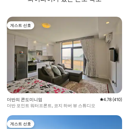
게스트 선호
게스트 선호
더반의 콘도미니엄
평점 4.78점(5
4.78 (410)
더반 포인트 워터프론트, 코지 하버 뷰 스튜디오
게스트 선호
게스트 선호