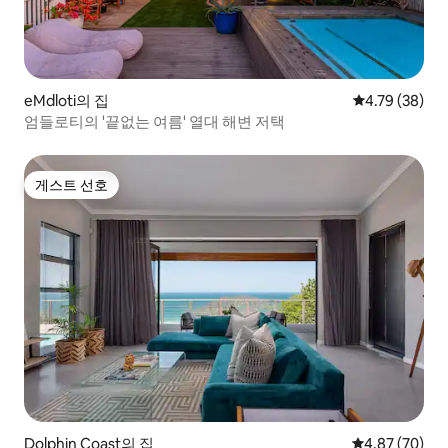
eMdloti의 집
평점 4.79점(5
4.79 (38)
엄들로티의 '끝없는 여름' 열대 해변 저택
게스트 선호
게스트 선호
Dolphin Coast의 집
평점 4.87점(5
4.87 (70)