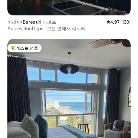
버리아(Berea)의 아파트
평점 4.97점(5점
4.97 (130)
Audley Rooftops - 모든 면에서 럭셔리
게스트 선호
상위 게스트 선호