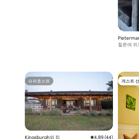
Pieterm
엄
힐튼에 위
슈퍼호스트
게스트 
슈퍼호스트
게스트 
Kingsburgh의 집
평점 4.89점(5점 만점),
4.89 (44)