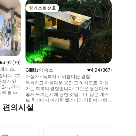
Kloof의
게스트 선호
게스트 
상위 게스트 선호
게스트 
맥레오드 
가를 위한
맥레오드
루프 자
형 석조 
드워디안
모든 현대
다. 이 
프 협곡이
가들을 위
평점 4.92점(5점 만점), 후기 79개
4.92 (79)
아래에서 
3개의 스위
Gillitts의 숙소
평점 4.94점(5점 만점), 
4.94 (367)
며 휴식을
니다. 1호
습니다. 
마싱가 - 독특하고 아름다운 경험
운지가 있
수 코스'.
독특하고 아름다운 공간 그 이상으로, 마싱
 2개, 간이
가는 회복의 경험입니다. 그것은 당신이 어
떻게 느끼는지에 관한 것입니다. 많은 게스
망을 즐기
트 후기에서 이러한 퀄리티와 경험에 대해
사 공간,
기 편의시설
이야기합니다. 밤하늘을 감상할 수 있는 맑
고 높은 지붕이 있는 트레일러에서 잠을 청
우스에 쉽
해보세요. 여름을 위한 에어컨, 겨울을 위한
 숙소 뒤에
전기 담요, 터키식 샹들리에 - 모든 경우에
게 거주하며
적합합니다. 아름다운 옐로우드 나무에 자
드립니다.
리 잡고 있으며 나무 안팎으로 이어지는 전