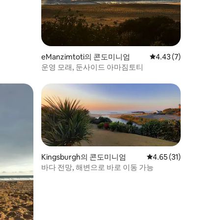
eManzimtoti의 콘도미니엄
평점 4.43점(5점 만점)
4.43 (7)
운영 모래, 둔사이드 아마짐토티
Kingsburgh의 콘도미니엄
평점 4.65점(5점 만점),
4.65 (31)
바다 전망, 해변으로 바로 이동 가능