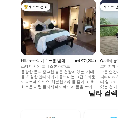
게스트 선호
게스트 
상위 게스트 선호
게스트 
Hillcrest의 게스트용 별채
평점 4.97점(5점 만점), 
4.97 (204)
Qadi의 
스테이시의 코너스톤 아파트
코티지에서
웅장한 문과 정교한 높은 천장이 있는, 시대
모든 순간
를 초월한 인테리어가 돋보이는 고급스러운
피터마리츠
아파트에 오세요. 차분한 샤워를 즐기고, 호
며 힐크레
화로운 대형 플러시 데이베드에 몸을 누이
있는 천 
탈라 컬렉
고, 좋아하는 넷플릭스 시리즈를 시청하고,
에서 휴식
무제한 고속 와이파이를 즐기거나, 평온한
리 잡은 
잠에 빠져보세요. 별을 바라보며 활력을 되
티비티와 
찾는 밤을 위해 저희의 고급스러운 퀸사이
볼의 메아
즈 침대에 몸을 누이세요. 낭만적인 만남이
진 활기찬
나 워킹 홀리데이를 위한 완벽한 조명을 연
망을 자랑