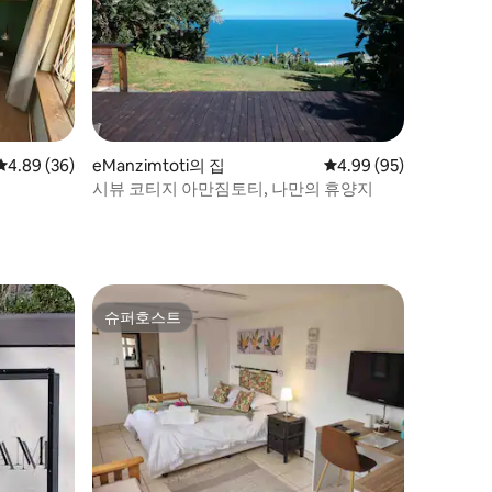
평점 4.89점(5점 만점), 후기 36개
4.89 (36)
eManzimtoti의 집
평점 4.99점(5점 만점),
4.99 (95)
시뷰 코티지 아만짐토티, 나만의 휴양지
슈퍼호스트
슈퍼호스트