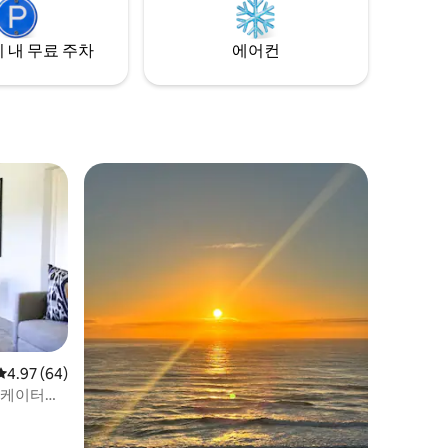
용 라파와 데크가 있습니다. 영감을 얻으세
요.
 내 무료 주차
에어컨
평점 4.97점(5점 만점), 후기 64개
4.97 (64)
 케이터링