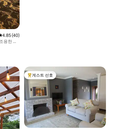
평점 4.85점(5점 만점), 후기 40개
4.85 (40)
 조용한 아
게스트 선호
상위 게스트 선호