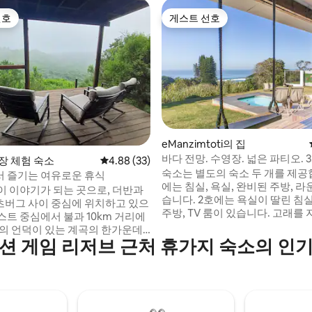
선호
게스트 선호
선호
게스트 선호
eManzimtoti의 집
바다 전망. 수영장. 넓은 파티오. 
후기 204개
농장 체험 숙소
평점 4.88점(5점 만점), 후기 33개
4.88 (33)
트 베드룸
숙소는 별도의 숙소 두 개를 제공합
 즐기는 여유로운 휴식
에는 침실, 욕실, 완비된 주방, 라
이 이야기가 되는 곳으로, 더반과
습니다. 2호에는 욕실이 딸린 침실
버그 사이 중심에 위치하고 있으
주방, TV 룸이 있습니다. 고래를 자주 볼 수
스트 중심에서 불과 10km 거리에
있는 데크에서 숨 막히는 바다 전
개의 언덕이 있는 계곡의 한가운데
세요! 외부에는 내장형 브라이, 식
션 게임 리저브 근처 휴가지 숙소의 인
을 취하세요. 50에이커 농장에 자
수영장이 마련되어 있습니다. 주차 공간에
인피니트 어드벤처스는 다양한 액
서 내려가는 계단을 통해 메인 하
숙박 시설을 제공합니다. 페인트
게 접근할 수 있습니다. 소유주는
리와 스릴 넘치는 모험이 어우러
있는 정원 전원주택에 조심스럽
 분위기를 만끽하고, 매혹적인 전
프라이버시를 존중하며 도움을 
하는 자연 산책로를 탐험해보세