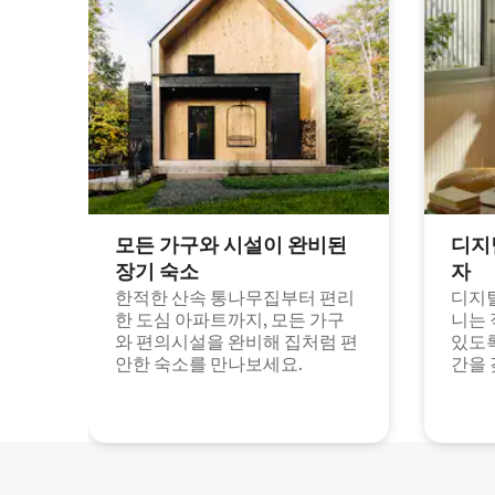
모든 가구와 시설이 완비된
디지
장기 숙소
자
한적한 산속 통나무집부터 편리
디지털
한 도심 아파트까지, 모든 가구
니는 
와 편의시설을 완비해 집처럼 편
있도록
안한 숙소를 만나보세요.
간을 