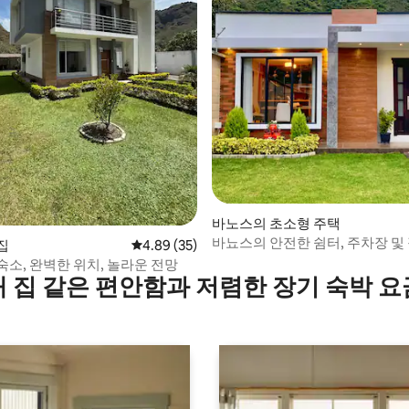
 후기 65개
바노스의 초소형 주택
바뇨스의 안전한 쉼터, 주차장 및
집
평점 4.89점(5점 만점), 후기 35개
4.89 (35)
숙소, 완벽한 위치, 놀라운 전망
내 집 같은 편안함과 저렴한 장기 숙박 요