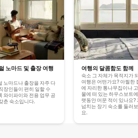
털 노마드 및 출장 여행
여행의 달콤함도 함께
숙소 그 자체가 목적지가 
여행은 어떤가요? 아찔한 
 노마드나 출장을 자주 다
에 자리한 통나무집이나 
직장인들이 편히 일할 수
물에 떠 있는 하우스보트에
 와이파이와 전용 업무 공
랫동안 머문 적이 있나요?
갖춘 숙소입니다.
넘치는 장기 숙소를 둘러
요.