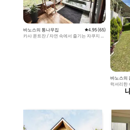
바노스의 통나무집
평점 4.95점(5점 만점),
4.95 (65)
카사 푼트잔 / 자연 속에서 즐기는 자쿠지 오
두막
바노스의 
럭셔리한 