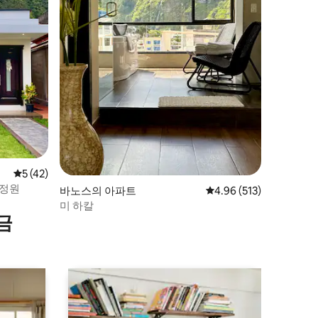
평점 5점(5점 만점), 후기 42개
5 (42)
 정원
바노스의 아파트
평점 4.96점(5점 만점), 
4.96 (513)
미 하칼
금