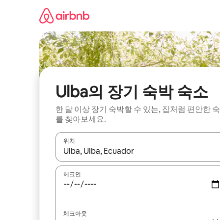
콘
텐
츠
로
바
로
가
기
Ulba의 장기 숙박 숙소
한 달 이상 장기 숙박할 수 있는, 집처럼 편안한 
를 찾아보세요.
위치
결과가 나오면 위·아래 화살표 키를 사용하거나 터치
체크인
체크아웃