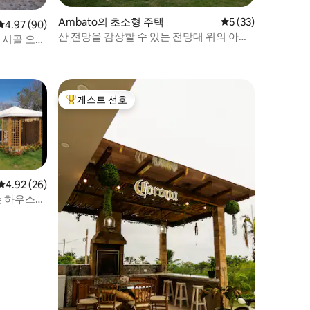
Ambato의 초소형 주택
평점 5점(5점 만점),
5 (33)
평점 4.97점(5점 만점), 후기 90개
4.97 (90)
산 전망을 감상할 수 있는 전망대 위의 아늑
 시골 오두
한 미니 하우스
게스트 선호
상위 게스트 선호
평점 4.92점(5점 만점), 후기 26개
4.92 (26)
는 하우스파