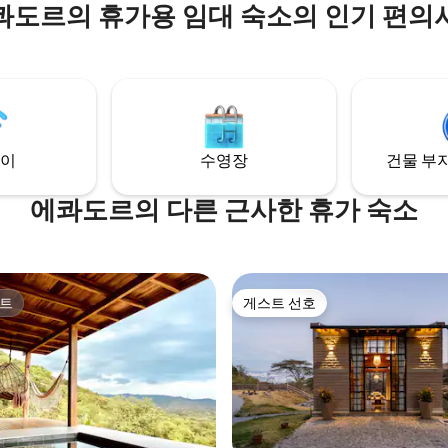
콰도르의 휴가용 임대 숙소의 인기 편의
이
수영장
건물 부지
에콰도르의 다른 근사한 휴가 숙소
트
게스트 선호
트
게스트 선호