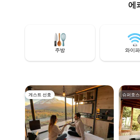
에
공항에서 불과 20분 거리 🐶 반려동물 동반
가능(반려동물 수수료: 20달러) 🚗 자동차로
쉽게 이동할 수 있습니다. ⭐ 125명 이상의 게
스트가 저희를 4.93점으로 평가했습니다.
🍺 저희는 Corona Spots의 일원입니다. 느
긋하게 자연과 교감하며 시원한 코로나를
즐길 수 있는 곳입니다.
주방
와이파
게스트 선호
슈퍼호스
게스트 선호
슈퍼호스