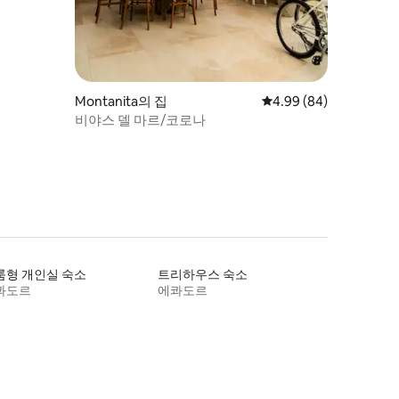
Montanita의 집
평점 4.99점(5점 만점),
4.99 (84)
비야스 델 마르/코로나
룸형 개인실 숙소
트리하우스 숙소
콰도르
에콰도르