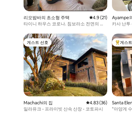
리오밤바의 초소형 주택
평점 4.9점(5점 만점),
4.9 (21)
Ayampe
타이니 하우스 코로나. 침보라소 전면의 편
카사 난투 
안함
리 숙소
게스트 선호
게스트
게스트 선호
상위 게
Machachi의 집
평점 4.83점(5점 만점),
4.83 (36)
Santa El
일라유크 - 프라이빗 산속 산장 - 코토파시
"아양게 수