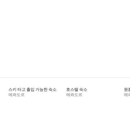
스키 타고 출입 가능한 숙소
호스텔 숙소
원
에콰도르
에콰도르
에