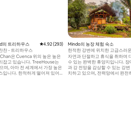
ntad의 트리하우스
평점 4.92점(5점 만점), 후기 293개
4.92 (293)
Mindo의 농장 체험 숙소
찬찬 - 트리하우스
한적한 강변에 위치한 고급스러운
양지/농장 체험 숙소
a Chan은 Cuenca 위의 높은 높은
자연과 단절하고 휴식을 취하며 
잡고 있습니다. TreeHouse는
수 있는 완벽한 휴양지입니다. 장대한 계곡
으며, 아마 전 세계에서 가장 높은
과 강 전망을 감상할 수 있는 강변
스입니다. 한적하게 떨어져 있어
치하고 있으며, 전력망에서 완전
기는 여행객에게 이상적인 휴양지
태양열로 작동하며 안전하고 편
이제 게스트가 도착하면 말을 타고
스럽습니다. 소유주가 설계하고 손으로 지
까지 올라갈 수 있도록 제공합니
은 리버 캐빈은 농장의 유일한 숙
자동차). 게스트는 시간을 정하기 위
말 그대로 도로의 끝에 있는 두 개
후기 131개
해야 합니다. 체크인 시간은
나는 곳에 독특하게 자리 잡고 있습
 30분 이전이어야 합니다. 어두워진
장은 140에이커에 1.5마일의 강
리하우스에 가기가 어렵습니다.
다! 민도에서 차로 35분 거리에 