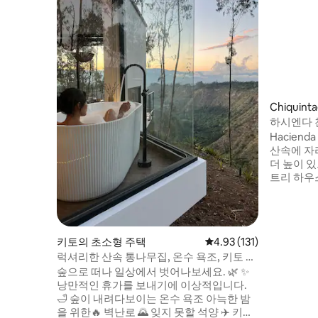
Chiqui
하시엔다 
Haciend
산속에 자리
더 높이 있
트리 하우
모험을 즐
입니다. 
트리하우스
다(또는 
키토의 초소형 주택
평점 4.93점(5점 만점), 
4.93 (131)
해 저희와 조율
럭셔리한 산속 통나무집, 온수 욕조, 키토 공
오후 5시
항까지 20분
숲으로 떠나 일상에서 벗어나보세요. 🌿 ✨
후에는 트
낭만적인 휴가를 보내기에 이상적입니다.
🛁 숲이 내려다보이는 온수 욕조 아늑한 밤
을 위한🔥 벽난로 🌄 잊지 못할 석양 ✈️ 키토