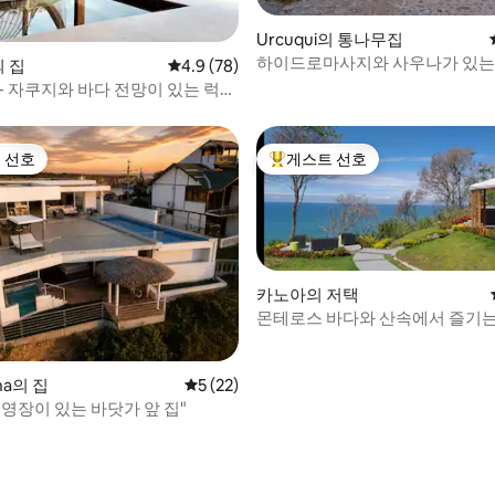
Urcuqui의 통나무집
하이드로마사지와 사우나가 있는
 후기 21개
의 집
평점 4.9점(5점 만점), 후기 78개
4.9 (78)
막 | 차침비로
- 자쿠지와 바다 전망이 있는 럭셔
 선호
게스트 선호
스트 선호
상위 게스트 선호
카노아의 저택
몬테로스 바다와 산속에서 즐기
티
 후기 36개
ena의 집
평점 5점(5점 만점), 후기 22개
5 (22)
영장이 있는 바닷가 앞 집"