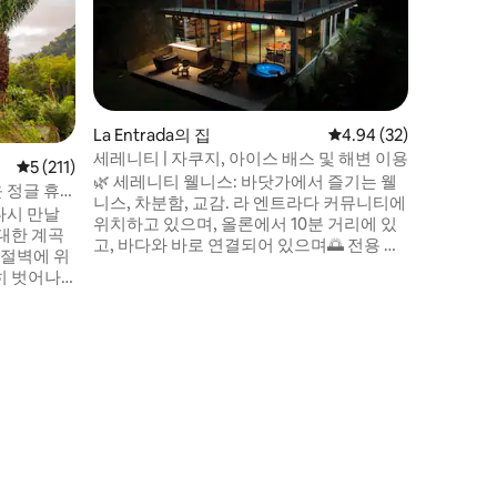
드 통나
산타크루스
파고스 고지
건축, 완
들을 위해
집입니다. 토종 숲으로 둘러싸여 있고 
에서 발견
군도에서 
La Entrada의 집
평점 4.94점(5점 만점),
4.94 (32)
싸여 있습니다. 태평양과 
세레니티 | 자쿠지, 아이스 배스 및 해변 이용
평점 5점(5점 만점), 후기 211개
5 (211)
전망을 감
🌿 세레니티 웰니스: 바닷가에서 즐기는 웰
 정글 휴
조에 몸을
니스, 차분함, 교감. 라 엔트라다 커뮤니티에
다시 만날
있는 갈라
위치하고 있으며, 올론에서 10분 거리에 있
고, 바다와 바로 연결되어 있으며🌅 전용 요
 절벽에 위
새🚪 내부에 있는 이 보헤미안 럭셔리 숙소
히 벗어나
는 ALQUILERES TOP이 제공하는 전체적인
안하며 고급
웰니스의 새로운 개념을 구현합니다. 에콰
도르 해안 최초의 부티크 웰니스 숙소로, 휴
소입니다.
식, 조화, 재충전의 독특한 경험을 제공하기
의 강이 만
위해 마련되었습니다 🧘🏻‍♀️ 우아함과 고요함
니다. 농
이 만나는 공간🌊🤍
변이 있습니
있습니다.