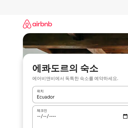
콘
텐
츠
로
바
로
가
기
에콰도르의 숙소
에어비앤비에서 독특한 숙소를 예약하세요.
위치
결과가 나오면 위·아래 화살표 키를 사용하거나 터치
체크인