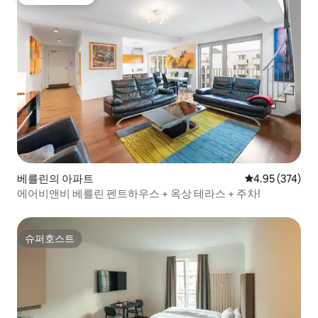
상위 게스트 선호
베를린의 아파트
평점 4.95점(5점
4.95 (374)
에어비앤비 베를린 펜트하우스 + 옥상 테라스 + 주차!
슈퍼호스트
슈퍼호스트