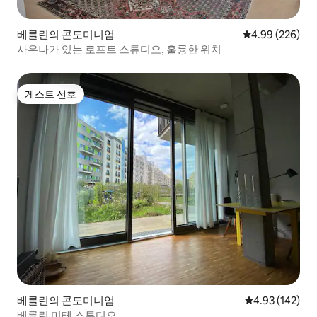
베를린의 콘도미니엄
평점 4.99점(5점
4.99 (226)
사우나가 있는 로프트 스튜디오, 훌륭한 위치
게스트 선호
게스트 선호
베를린의 콘도미니엄
평점 4.93점(5점
4.93 (142)
베를린 미테 스튜디오