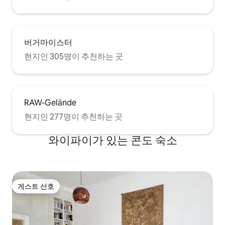
년에 걸쳐 이 건물은 계속해서 현대화되었
지만, 설립 당시의 원래 매력은 지금까지 잃
지 않았습니다. 환영합니다 베를린 상원이
2014년 1월 1일부터 숙박 비용의 5%에 해당
버거마이스터
하는 침대세(관광세)를 부과하고 있음을 알
려드립니다. 안타깝게도 이 금액은 현장에
현지인 305명이 추천하는 곳
서 현금으로 받아야 합니다(영수증 제공).
아파트 전체, 안뜰 및 수상 테라스 저는 두
아이들과 함께 옆 아파트에 살고 있으며 (거
의) 언제든지 질문에 답변해 드릴 수 있습니
다. 이탈리아 카페가 바로 맞은편에 있습니
RAW-Gelände
다. 그곳에서 커피와 점심 식사 및 케이크를
현지인 277명이 추천하는 곳
즐길 수 있습니다. 슈퍼마켓은 바로 옆에 있
습니다. 크로이츠베르크는 많은 학생과 예
와이파이가 있는 콘도 숙소
술가들이 살고 있는 넓은 지역입니다. 여기
에서 중고 상점, 거리 예술, 편안한 바 및 스
낵 바를 찾을 수 있습니다. U12, 슐레시케스
토르 정류장, 여러 버스 노선, 전철
Warschauer Str 또는 Ostbahnhof 이 아파
게스트 선호
트는 녹색 안뜰의 1층에 있으며, 아파트 앞
게스트 선호
에는 흡연자를 위한 벤치가 있습니다. 아파
트에는 자동 블라인드가 있어 필요에 따라
방을 완전히 어둡게 할 수 있습니다.