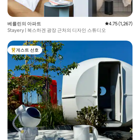
베를린의 아파트
평점 4.75점(5점 
4.75 (1,267)
Stayery | 복스하겐 광장 근처의 디자인 스튜디오
게스트 선호
상위 게스트 선호