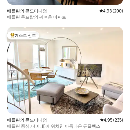
베를린의 콘도미니엄
평점 4.93점(5점
4.93 (200)
베를린 루프탑의 귀여운 아파트
게스트 선호
상위 게스트 선호
베를린의 콘도미니엄
평점 4.95점(5점
4.95 (235)
베를린 중심가(미테)에 위치한 아름다운 듀플렉스