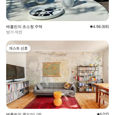
베를린의 초소형 주택
평점 4.96점(5
4.96 (69)
방가 작전
게스트 선호
게스트 선호
베를린의 콘도미니엄
평점 5점(5
5 (17)