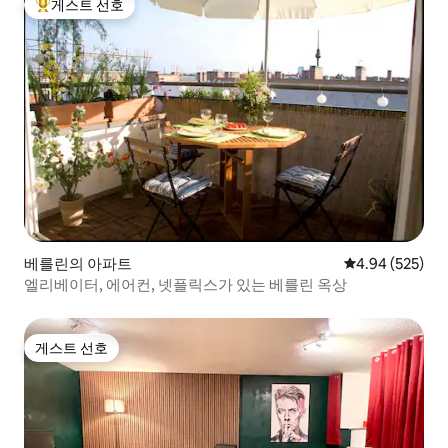
게스트 선호
상위 게스트 선호
베를린의 아파트
평점 4.94점(5점
4.94 (525)
엘리베이터, 에어컨, 넷플릭스가 있는 베를린 옥상
게스트 선호
게스트 선호