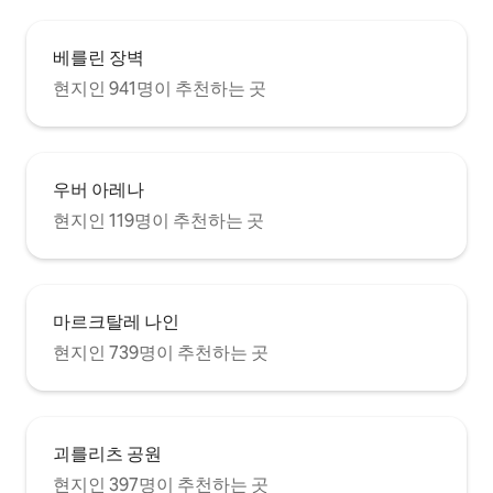
공용 테라스도 마련되어 있습니다. 베를린
에서의 하루를 마치고 휴식을 취하기에 좋
은 장소입니다. 모든 방은 광활한 디자인으
베를린 장벽
로 특징지어져 있어 명확함을 창출하고 자
유로운 공간을 제공합니다. 뮌헨 출신의 화
현지인 941명이 추천하는 곳
가이자 일러스트레이터인 호스트의 화려한
그림은 기분을 좋게 하고 예술적으로 영감
을 주는 분위기를 조성합니다. 집의 역사 코
페니커 스트리트 10a의 집은 오랜 역사를 가
우버 아레나
지고 있습니다. 옷감 인쇄업자와 양모 염색
업자의 건조 잉디밭에 위치한 이 건물은
현지인 119명이 추천하는 곳
1911년 예술 운동 양식으로 지어졌습니다.
당시 세입자들은 장인, 상인, 군 장교였습니
다. 헬무트 아우스트 잼 및 통조림 공장
(Helmut Aust Marmeladen-und
Konservenfabrik GmbH)은 건물의 두 개
마르크탈레 나인
의 횡단 건물에 자리잡았습니다. 건물 바로
현지인 739명이 추천하는 곳
뒤에는 1817년에 베를린 최초의 군사 교육
및 수영 시설인 플루스 강변 수영장이 설립
되었으며, 1933년까지 계속 운영되었습니
다. 푸엘의 수영장은 베를린의 다른 강변 수
영장들의 모습을 형성했습니다. 이 수영장
괴를리츠 공원
들은 기둥 위에 지어졌으며 눈리들로부터
현지인 397명이 추천하는 곳
보호받는 수영장을 가지고 있었습니다. 수