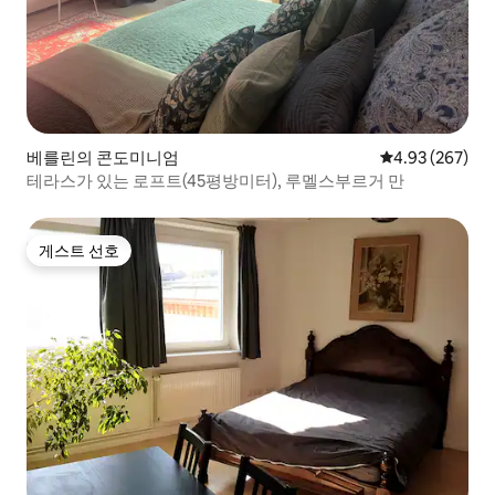
베를린의 콘도미니엄
평점 4.93점(5점
4.93 (267)
테라스가 있는 로프트(45평방미터), 루멜스부르거 만
게스트 선호
게스트 선호