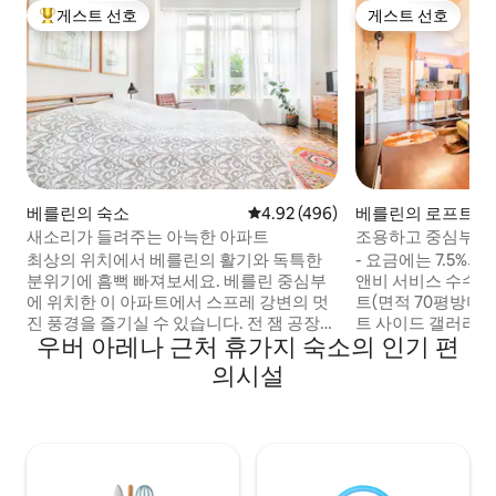
게스트 선호
게스트 선호
상위 게스트 선호
게스트 선호
베를린의 숙소
평점 4.92점(5점 만점), 후기 496
4.92 (496)
베를린의 로프트
새소리가 들려주는 아늑한 아파트
조용하고 중심부에
트
최상의 위치에서 베를린의 활기와 독특한
- 요금에는 7.5%의 
분위기에 흠뻑 빠져보세요. 베를린 중심부
앤비 서비스 수수료가 
에 위치한 이 아파트에서 스프레 강변의 멋
트(면적 70평방미터
진 풍경을 즐기실 수 있습니다. 전 잼 공장에
트 사이드 갤러리,
우버 아레나 근처 휴가지 숙소의 인기 편
위치한 이 아파트는 2012년 1월에 아름다운
케, 메르세데스 벤
인테리어에 대한 사랑과 확실한 감각으로
몰, 슈프렝겔키츠, 
의시설
꾸며졌습니다. 편안한 해변 바, 세련된 클럽
내에 있으며 5분 
과 좋은 레스토랑이 코앞에 있습니다. 수많
더플라츠/TV 타워
은 진짜 베를린 술집은 밤새 열려 있으며, 간
는 커플, 독신 여
식을 위해 케밥, 피자 및 수준 높은 수제 버
다. 로프트는 중앙
거를 파는 스낵 바가 있습니다. 베타니엔 예
잼 공장의 마당에 
술 센터까지 5분, 스프레에 떠 있는 수영장
테라스는 불과 20m