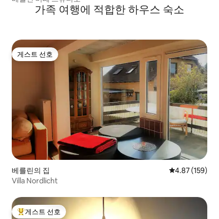
가족 여행에 적합한 하우스 숙소
게스트 선호
게스트 선호
베를린의 집
평점 4.87점(5점
4.87 (159)
Villa Nordlicht
게스트 선호
상위 게스트 선호