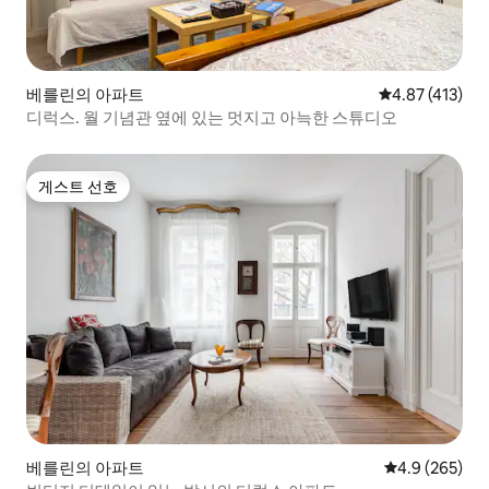
베를린의 아파트
평점 4.87점(5
4.87 (413)
디럭스. 월 기념관 옆에 있는 멋지고 아늑한 스튜디오
게스트 선호
게스트 선호
베를린의 아파트
평점 4.9점(5점
4.9 (265)