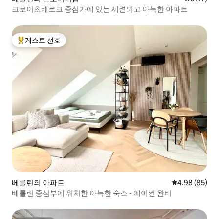
크로이츠베르크 중심가에 있는 세련되고 아늑한 아파트
게스트 선호
상위 게스트 선호
베를린의 아파트
평점 4.98점(5
4.98 (85)
베를린 중심부에 위치한 아늑한 숙소 - 에어컨 완비