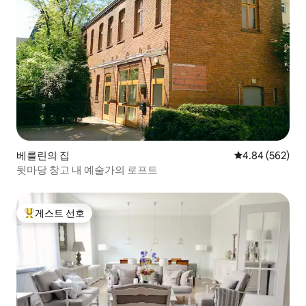
베를린의 집
평점 4.84점(5점
4.84 (562)
뒷마당 창고 내 예술가의 로프트
게스트 선호
상위 게스트 선호