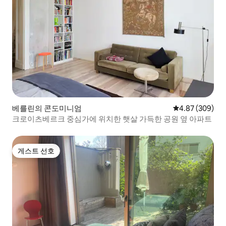
베를린의 콘도미니엄
평점 4.87점(5점
4.87 (309)
크로이츠베르크 중심가에 위치한 햇살 가득한 공원 옆 아파트
게스트 선호
게스트 선호