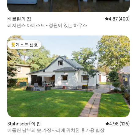
베를린의 집
평점 4.87점(5점
4.87 (400)
레지던스 아티스트 - 정원이 있는 하우스
게스트 선호
상위 게스트 선호
Stahnsdorf의 집
평점 4.98점(5점
4.98 (126)
베를린 남부의 숲 가장자리에 위치한 휴가용 별장