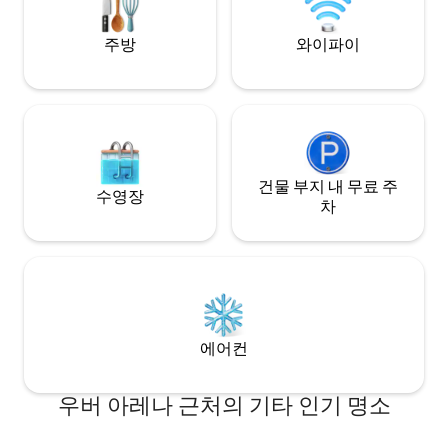
인 "바데쉬프"까지 10분 거리에 있으며, 이
곳에서 큰 배들을 감상할 수 있습니다. 빠른
주방
와이파이
이동 교통 연결은 완벽합니다. 지하철까지
300m, 전철까지 800m 거리에 있으며 베를
린의 모든 문화 명소와 중심지까지 매우 짧
은 시간 내에 도착할 수 있습니다. 당신의 임
시 집 이 아파트는 모든 규칙에 따라 엄선된
개별 작품으로 장식되었습니다. 훈제 오크
진짜 나무 마루는 적절한 베이지밑으로 맨
발에서 따뜻하고 세련된 느낌을 줍니다. 가
건물 부지 내 무료 주
수영장
구의 대부분은 브란덴부르크의 전 사우어
차
크라우트 공장의 이사회 층에서 가져온 것
입니다. 이 친구 로케이션 스카우트가 영화
촬영 중에 발견했습니다. 욕조와 샤워기가
있는 밝은 대형 욕실, 인덕션 쿡탑, 전자레인
지, 주전자 등 다양한 주방 기기, 실용적인
세탁기 등 편안함과 웰빙을 위한 시설이 마
련되어 있습니다. 초고속 무선 랜과 케이블
에어컨
연결이 가능한 TV는 빠른 인터넷 연결과 즐
거운 엔터테인먼트를 제공합니다. 아래 마
당에는 두 개의 놀이터가 있습니다. 아이들
우버 아레나 근처의 기타 인기 명소
과 함께 오시는 경우 즐길 수 있습니다. 그리
고 슈프레 강의 전망을 즐길 수 있는 커다란