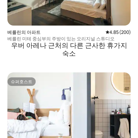
베를린의 아파트
평점 4.85점(5점
4.85 (200)
베를린 미테 중심부의 주방이 있는 오리지널 스튜디오
우버 아레나 근처의 다른 근사한 휴가지
숙소
슈퍼호스트
슈퍼호스트