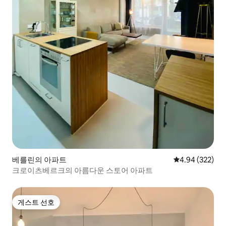
베를린의 아파트
평점 4.94점(5점
4.94 (322)
크로이츠베르크의 아름다운 스토어 아파트
게스트 선호
게스트 선호