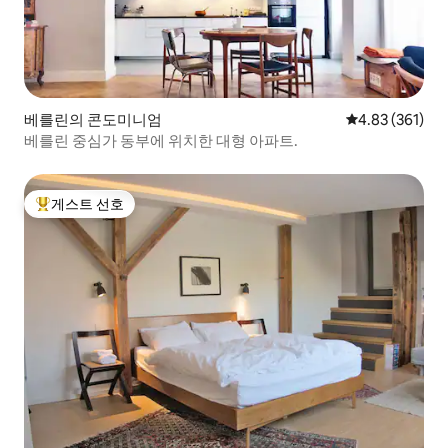
베를린의 콘도미니엄
평점 4.83점(5점
4.83 (361)
베를린 중심가 동부에 위치한 대형 아파트.
게스트 선호
상위 게스트 선호