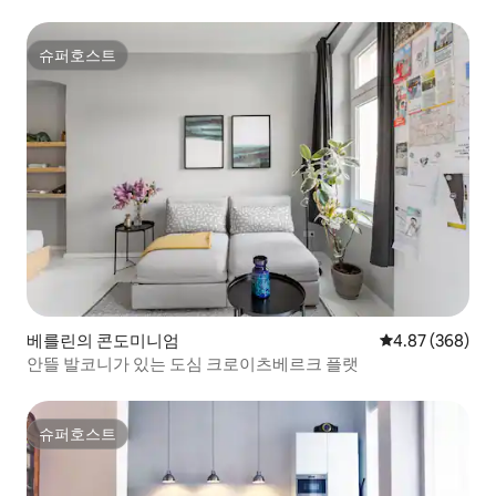
슈퍼호스트
슈퍼호스트
베를린의 콘도미니엄
평점 4.87점(5점
4.87 (368)
안뜰 발코니가 있는 도심 크로이츠베르크 플랫
슈퍼호스트
슈퍼호스트