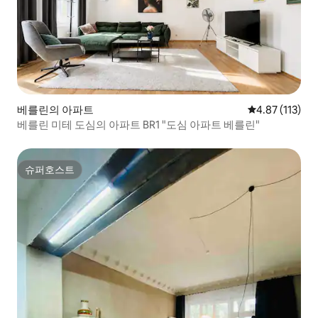
베를린의 아파트
평점 4.87점(5
4.87 (113)
베를린 미테 도심의 아파트 BR1 "도심 아파트 베를린"
슈퍼호스트
슈퍼호스트