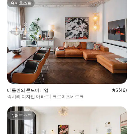
슈퍼호스트
슈퍼호스트
베를린의 콘도미니엄
평점 5점(5
5 (46)
럭셔리 디자인 아파트 | 크로이츠베르크
슈퍼호스트
슈퍼호스트