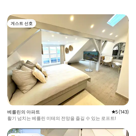
게스트 선호
게스트 선호
베를린의 아파트
평점 5점(5점
5 (143)
활기 넘치는 베를린 미테의 전망을 즐길 수 있는 로프트!