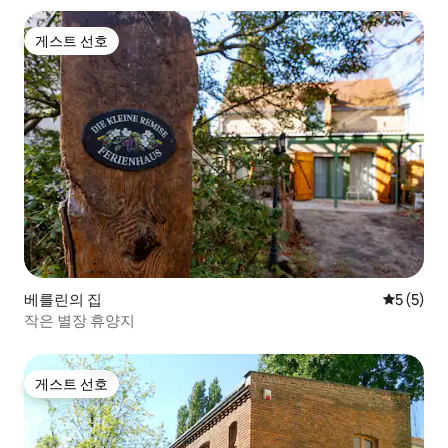
게스트 선호
게스트 선호
베를린의 집
평점 5점(
5 (5)
작은 별장 휴양지
게스트 선호
게스트 선호