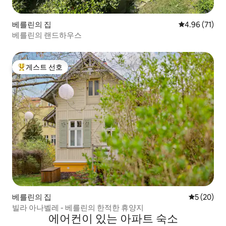
베를린의 집
평점 4.96점(5
4.96 (71)
베를린의 랜드하우스
게스트 선호
상위 게스트 선호
베를린의 집
평점 5점(5
5 (20)
빌라 아나벨레 - 베를린의 한적한 휴양지
에어컨이 있는 아파트 숙소