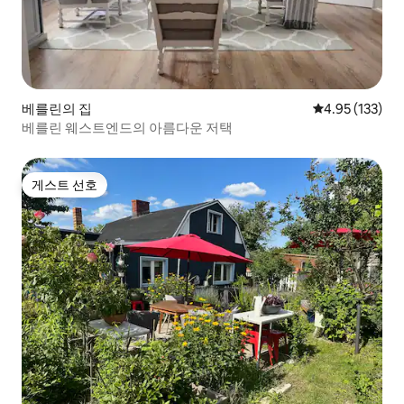
베를린의 집
평점 4.95점(5
4.95 (133)
베를린 웨스트엔드의 아름다운 저택
게스트 선호
게스트 선호