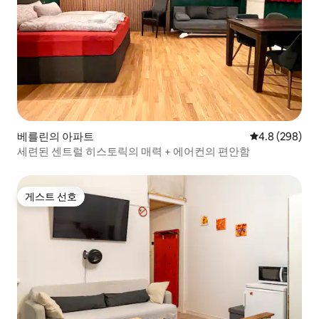
베를린의 아파트
평점 4.8점(5점
4.8 (298)
세련된 센트럴 히스토릭의 매력 + 에어컨의 편안함
게스트 선호
게스트 선호