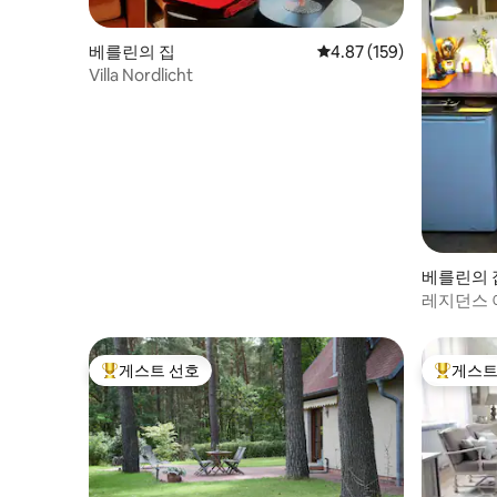
베를린의 집
평점 4.87점(5점 만점), 
4.87 (159)
Villa Nordlicht
베를린의 
레지던스 
게스트 선호
게스트
상위 게스트 선호
상위 게