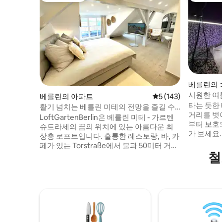
베를린의 
시원한 여
베를린의 아파트
평점 5점(5점 만점), 
5 (143)
스파 오아
타는 듯한 
활기 넘치는 베를린 미테의 전망을 즐길 수
거리를 벗
있는 로프트!
LoftGartenBerlin은 베를린 미테 - 가르텐
부터 보호
슈트라세의 꿈의 위치에 있는 아름다운 최
가 보세요.
상층 로프트입니다. 훌륭한 레스토랑, 바, 카
쾌하고 거
페가 있는 Torstraße에서 불과 50미터 거리
요. 암막 커튼 뒤에는 75㎡의 절대적인 프라
철
에 활기찬 생활이 있습니다. 도보 거리 내에
이버시가 
세계적으로 유명한 박물관 섬, 대성당, 라이
한 그늘, 
히스타그가 있습니다. 숨막히는 도시 전망
을 제공합
(Fernsehturm, Rotes Rathaus, 라운지 의
샤워기, 여
자가 있는 대형 안뜰 옥상 테라스)과 고급스
고급스러운
러운 인테리어를 갖춘 숙소에서 절대적인
읽어보기:
평화와 조용함을 즐길 수 있습니다. 도심 속
완벽한 은신처.