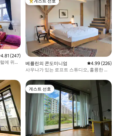
게스트 선호
상위 게스트 선호
점 4.81점(5점 만점), 후기 247개
4.81 (247)
트럴에 위치
베를린의 콘도미니엄
평점 4.99점(5점 만점), 
4.99 (226)
사우나가 있는 로프트 스튜디오, 훌륭한 위
치
게스트 선호
게스트 선호