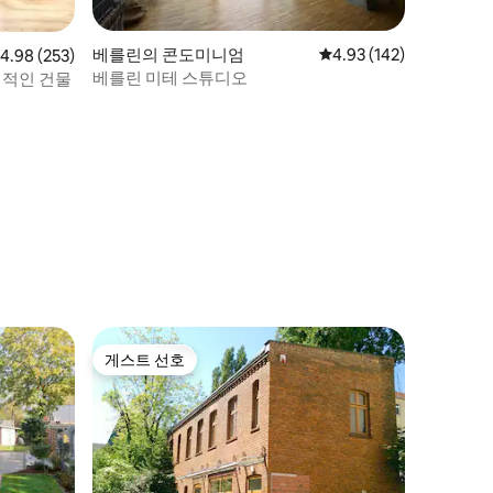
베를린의 콘도미니엄
평점 4.93점(5점 만점), 
4.93 (142)
점 4.98점(5점 만점), 후기 253개
4.98 (253)
베를린 미테 스튜디오
대적인 건물
게스트 선호
게스트 선호