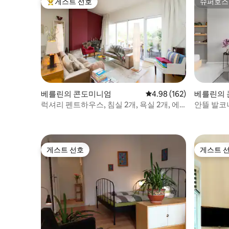
게스트 선호
슈퍼호스
상위 게스트 선호
슈퍼호스
베를린의 콘도미니엄
평점 4.98점(5점 만점), 
4.98 (162)
베를린의
럭셔리 펜트하우스, 침실 2개, 욕실 2개, 에
안뜰 발코
어컨
플랫
게스트 선호
게스트 
게스트 선호
게스트 