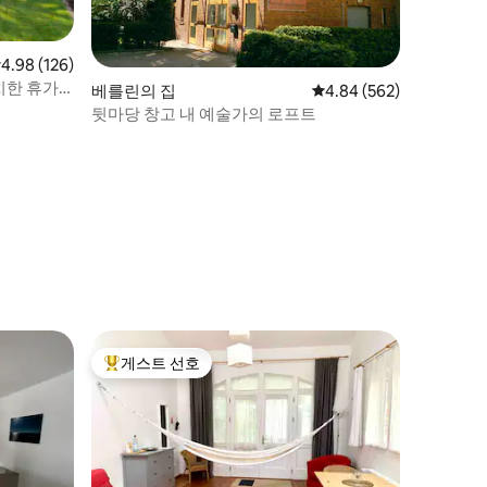
점 4.98점(5점 만점), 후기 126개
4.98 (126)
치한 휴가
베를린의 집
평점 4.84점(5점 만점), 
4.84 (562)
뒷마당 창고 내 예술가의 로프트
게스트 선호
상위 게스트 선호