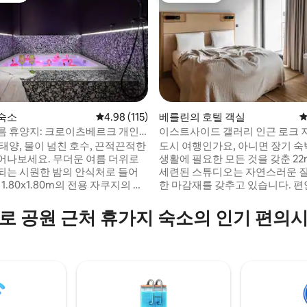
숙소
평점 4.98점(5점 만점), 후기 115개
4.98 (115)
베를린의 호텔 객실
평
름 휴양지: 크로이츠베르크 개인
이스트사이드 갤러리 인근 로크 
후기 143개
시스
심 스튜디오
태양, 물이 넘친 호수, 끈적끈적한
도시 여행인가요, 아니면 장기 
어나보세요. 무더운 여름 더위로
생활에 필요한 모든 것을 갖춘 22
되는 시원한 밤의 안식처로 들어
세련된 스튜디오는 자연스러운 
 1.80x1.80m의 전용 자쿠지의 상
한 마감재를 갖추고 있습니다. 
품이 가득한 물에 몸을 맡겨보세
150cm x 200cm 영국 킹사이즈 
용 책상, 간편한 요리를 할 수 있는
로 공원 근처 휴가지 숙소의 인기 편의
마련되어 있으며, 주변 조명, 시원
방, 현대적인 욕실을 갖추고 있습
시원한 음료가 상쾌한 5성급 경험
물이 있나요? 공용 세탁물은 원
니다. 이 디자인 코코온에는 레인
사용하실 수 있습니다. 면책 조항: 사진에 있
유로운 라운지 공간, 간이 주방,
는 아파트는 여러분이 머무는 아
 킹사이즈 침대도 있습니다. 더
닐 수 있습니다.