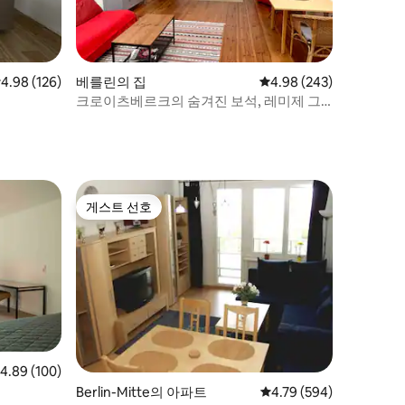
점 4.98점(5점 만점), 후기 126개
4.98 (126)
베를린의 집
평점 4.98점(5점 만점), 
4.98 (243)
크로이츠베르크의 숨겨진 보석, 레미제 그
레페키츠(Remise Graefekiez)
게스트 선호
게스트 선호
점 4.89점(5점 만점), 후기 100개
4.89 (100)
Berlin-Mitte의 아파트
평점 4.79점(5점 만점), 
4.79 (594)