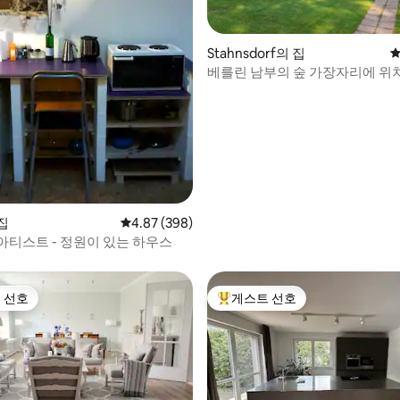
후기 159개
Stahnsdorf의 집
평
베를린 남부의 숲 가장자리에 위
용 별장
집
평점 4.87점(5점 만점), 후기 398개
4.87 (398)
아티스트 - 정원이 있는 하우스
 선호
게스트 선호
스트 선호
상위 게스트 선호