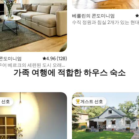
후기 316개
베를린의 콘도미니엄
평
수직 정원과 침실 2개가 있는 현
 콘도미니엄
평점 4.96점(5점 만점), 후기 128개
4.96 (128)
어 베르크의 세련된 도시 오래된
가족 여행에 적합한 하우스 숙소
트
 선호
게스트 선호
스트 선호
상위 게스트 선호