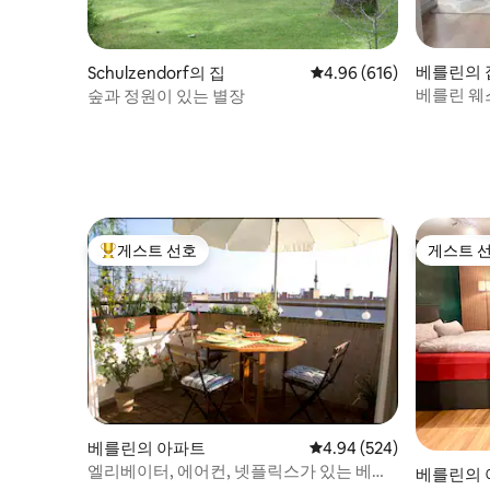
베를린의 
Schulzendorf의 집
평점 4.96점(5점 만점), 
4.96 (616)
베를린 웨
숲과 정원이 있는 별장
게스트 선호
게스트 
상위 게스트 선호
게스트 
베를린의 아파트
평점 4.94점(5점 만점), 
4.94 (524)
엘리베이터, 에어컨, 넷플릭스가 있는 베를
베를린의 