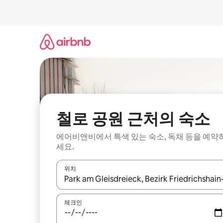
콘
텐
츠
로
바
로
가
기
철로 공원 근처의 숙소
에어비앤비에서 특색 있는 숙소, 독채 등을 예약
세요.
위치
결과가 나오면 위·아래 화살표 키를 사용하거나 터치
체크인