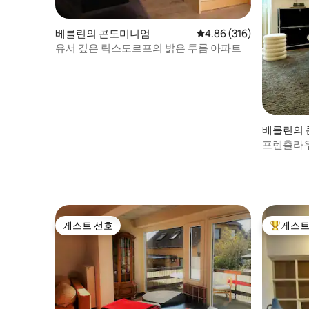
베를린의 콘도미니엄
평점 4.86점(5점 만점), 
4.86 (316)
유서 깊은 릭스도르프의 밝은 투룸 아파트
베를린의
프렌츨라우
건물 아파
게스트 선호
게스트
게스트 선호
상위 게