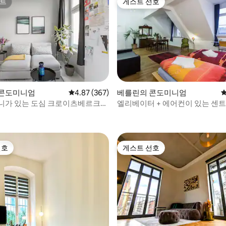
트
게스트 선호
트
게스트 선호
후기 162개
 콘도미니엄
평점 4.87점(5점 만점), 후기 367개
4.87 (367)
베를린의 콘도미니엄
평
니가 있는 도심 크로이츠베르크
엘리베이터 + 에어컨이 있는 센
한 햇살이 좋은 루프탑 아파트
선호
게스트 선호
선호
게스트 선호