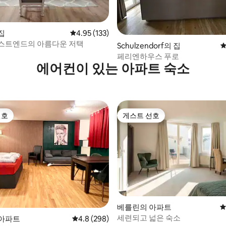
집
평점 4.95점(5점 만점), 후기 133개
4.95 (133)
후기 616개
스트엔드의 아름다운 저택
Schulzendorf의 집
평
페리엔하우스 푸로
에어컨이 있는 아파트 숙소
선호
게스트 선호
선호
게스트 선호
후기 524개
베를린의 아파트
평
세련되고 넓은 숙소
아파트
평점 4.8점(5점 만점), 후기 298개
4.8 (298)