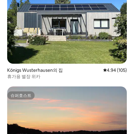
Königs Wusterhausen의 집
평점 4.94점(5점
4.94 (105)
휴가용 별장 위카
슈퍼호스트
슈퍼호스트