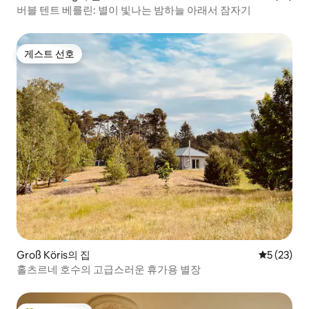
버블 텐트 베를린: 별이 빛나는 밤하늘 아래서 잠자기
게스트 선호
게스트 선호
Groß Köris의 집
평점 5점(5
5 (23)
홀츠르네 호수의 고급스러운 휴가용 별장