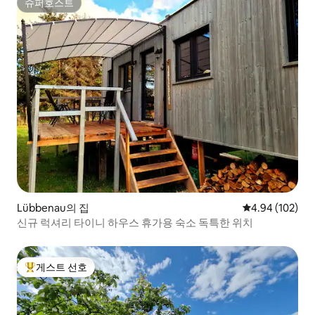
슈퍼호스트
슈퍼호스트
Lübbenau의 집
평점 4.94점(5점
4.94 (102)
신규 럭셔리 타이니 하우스 휴가용 숙소 독특한 위치
게스트 선호
상위 게스트 선호