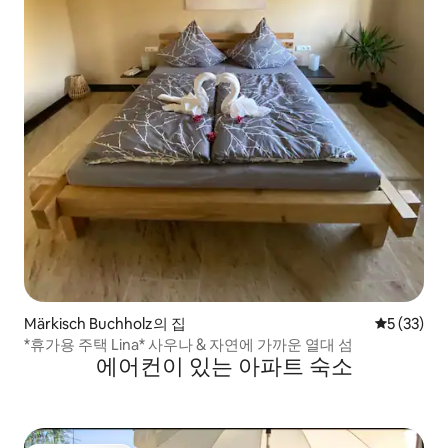
Märkisch Buchholz의 집
평점 5점(5
5 (33)
*휴가용 주택 Lina* 사우나 & 자연에 가까운 열대 섬
에어컨이 있는 아파트 숙소