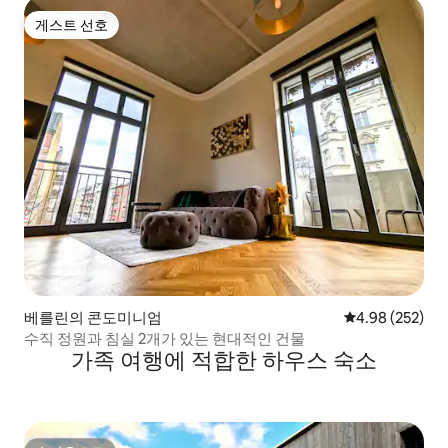
게스트 선호
게스트 선호
베를린의 콘도미니엄
평점 4.98점(5점
4.98 (252)
수직 정원과 침실 2개가 있는 현대적인 건물
가족 여행에 적합한 하우스 숙소