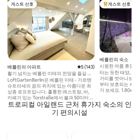
게스트 선호
게스트 선호
게스트 선호
상위 게스트 선호
베를린의 숙소
시원한 여름 휴양지
베를린의 아파트
평점 5점(5점 만점), 후기 143
5 (143)
스파 오아시스
타는 듯한 태양, 물
활기 넘치는 베를린 미테의 전망을 즐길 수
거리를 벗어나보세요
있는 로프트!
LoftGartenBerlin은 베를린 미테 - 가르텐
부터 보호되는 시원
슈트라세의 꿈의 위치에 있는 아름다운 최
가 보세요. 1.80x
상층 로프트입니다. 훌륭한 레스토랑, 바,
쾌하고 거품이 가득
카페가 있는 Torstraße에서 불과 50미터 거
요. 암막 커튼 뒤에는 75㎡의 절대적인 프라
트로피컬 아일랜드 근처 휴가지 숙소의 인
리에 활기찬 생활이 있습니다. 도보 거리 내
이버시가 마련되어 
에 세계적으로 유명한 박물관 섬, 대성당, 라
기 편의시설
한 그늘, 시원한 음
이히스타그가 있습니다. 숨막히는 도시 전
을 제공합니다. 이
망(Fernsehturm, Rotes Rathaus, 라운지
샤워기, 여유로운 라
의자가 있는 대형 안뜰 옥상 테라스)과 고급
고급스러운 킹사이즈
스러운 인테리어를 갖춘 숙소에서 절대적
읽어보기:
인 평화와 조용함을 즐길 수 있습니다. 도심