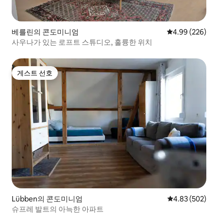
베를린의 콘도미니엄
평점 4.99점(5점
4.99 (226)
사우나가 있는 로프트 스튜디오, 훌륭한 위치
게스트 선호
게스트 선호
Lübben의 콘도미니엄
평점 4.83점(5점
4.83 (502)
슈프레 발트의 아늑한 아파트