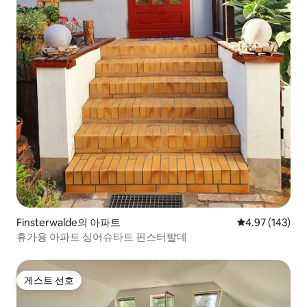
Finsterwalde의 아파트
평점 4.97점(5점
4.97 (143)
휴가용 아파트 싱어슈타트 핀스터발데
게스트 선호
게스트 선호