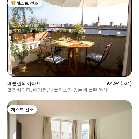
게스트 선호
상위 게스트 선호
베를린의 아파트
평점 4.94점(5점
4.94 (524)
엘리베이터, 에어컨, 넷플릭스가 있는 베를린 옥상
게스트 선호
게스트 선호