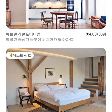
베를린의 콘도미니엄
평점 4.83점(5점
4.83 (359)
베를린 중심가 동부에 위치한 대형 아파트.
게스트 선호
상위 게스트 선호