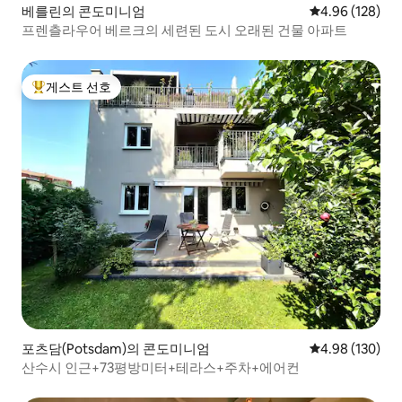
베를린의 콘도미니엄
평점 4.96점(5점
4.96 (128)
프렌츨라우어 베르크의 세련된 도시 오래된 건물 아파트
게스트 선호
상위 게스트 선호
포츠담(Potsdam)의 콘도미니엄
평점 4.98점(5점
4.98 (130)
산수시 인근+73평방미터+테라스+주차+에어컨