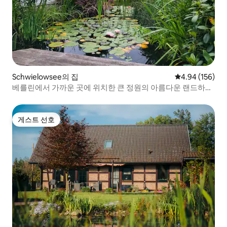
Schwielowsee의 집
평점 4.94점(5점
4.94 (156)
베를린에서 가까운 곳에 위치한 큰 정원의 아름다운 랜드하우
스
게스트 선호
게스트 선호