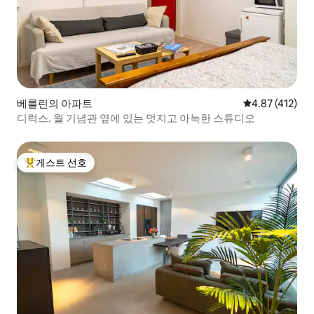
베를린의 아파트
평점 4.87점(5
4.87 (412)
디럭스. 월 기념관 옆에 있는 멋지고 아늑한 스튜디오
게스트 선호
상위 게스트 선호