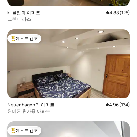
베를린의 아파트
평점 4.88점(5점
4.88 (125)
그린 테라스
게스트 선호
상위 게스트 선호
Neuenhagen의 아파트
평점 4.96점(5점
4.96 (134)
완비된 휴가용 아파트
게스트 선호
상위 게스트 선호