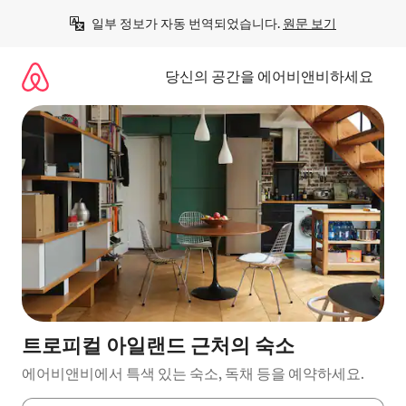
콘
일부 정보가 자동 번역되었습니다. 
원문 보기
텐
츠
로
당신의 공간을 에어비앤비하세요
바
로
가
기
트로피컬 아일랜드 근처의 숙소
에어비앤비에서 특색 있는 숙소, 독채 등을 예약하세요.