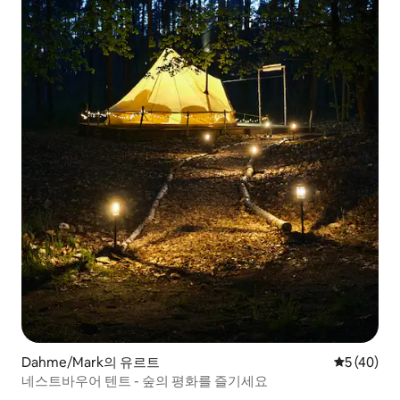
Dahme/Mark의 유르트
평점 5점(5
5 (40)
네스트바우어 텐트 - 숲의 평화를 즐기세요