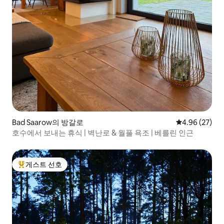
Bad Saarow의 방갈로
평점 4.96점(5
4.96 (27)
호수에서 보내는 휴식 | 벽난로 & 월풀 욕조 | 베를린 인근
게스트 선호
상위 게스트 선호