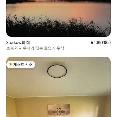
Storkow의 집
평점 4.85점(5점
4.85 (182)
보트와 사우나가 있는 호숫가 주택
게스트 선호
상위 게스트 선호