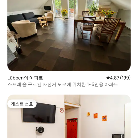
Lübben의 아파트
평점 4.87점(5점
4.87 (199)
스프레 숲 구르켄 자전거 도로에 위치한 1~6인용 아파트
게스트 선호
게스트 선호