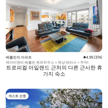
베를린의 아파트
평점 4.95점(5점
4.95 (374)
에어비앤비 베를린 펜트하우스 + 옥상 테라스 + 주차!
트로피컬 아일랜드 근처의 다른 근사한 휴
가지 숙소
게스트 선호
게스트 선호