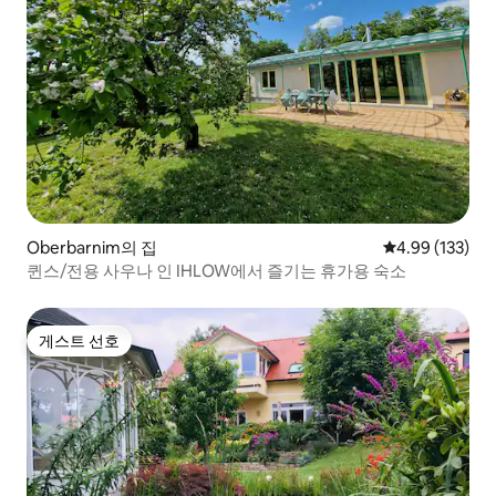
Oberbarnim의 집
평점 4.99점(5점
4.99 (133)
퀸스/전용 사우나 인 IHLOW에서 즐기는 휴가용 숙소
게스트 선호
게스트 선호