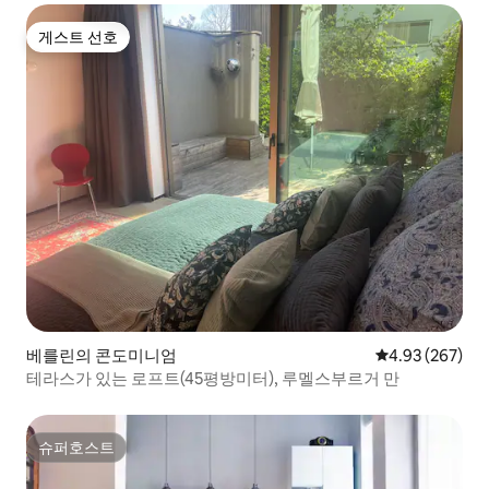
게스트 선호
게스트 선호
베를린의 콘도미니엄
평점 4.93점(5점
4.93 (267)
테라스가 있는 로프트(45평방미터), 루멜스부르거 만
슈퍼호스트
슈퍼호스트