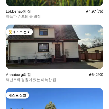
Lübbenau의 집
평점 4.97점(5
4.97 (76)
아늑한 슈프레 숲 별장
게스트 선호
상위 게스트 선호
Annaburg의 집
평점 5점(5점
5 (290)
벽난로와 정원이 있는 아늑한 집
게스트 선호
게스트 선호