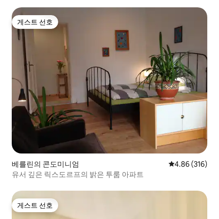
게스트 선호
게스트 선호
베를린의 콘도미니엄
평점 4.86점(5점
4.86 (316)
유서 깊은 릭스도르프의 밝은 투룸 아파트
게스트 선호
게스트 선호