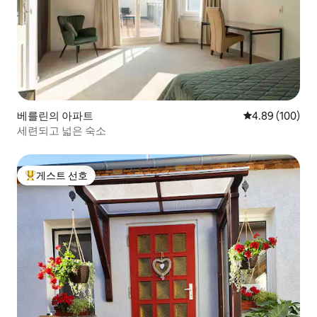
베를린의 아파트
평점 4.89점(5점
4.89 (100)
세련되고 넓은 숙소
게스트 선호
상위 게스트 선호