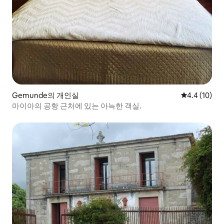
Gemunde의 개인실
평점 4.4점(5
4.4 (10)
마이아의 공항 근처에 있는 아늑한 객실.