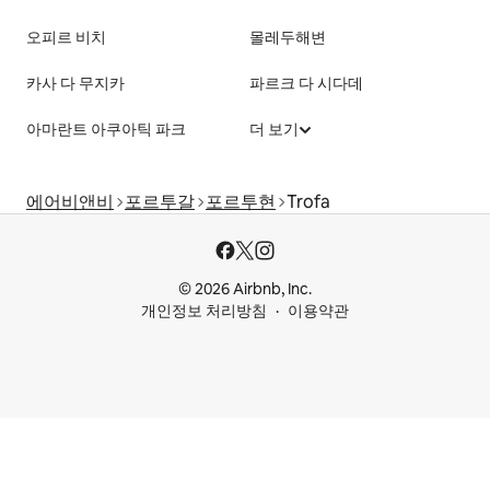
오피르 비치
몰레두해변
카사 다 무지카
파르크 다 시다데
아마란트 아쿠아틱 파크
더 보기
에어비앤비
포르투갈
포르투현
Trofa
© 2026 Airbnb, Inc.
개인정보 처리방침
이용약관