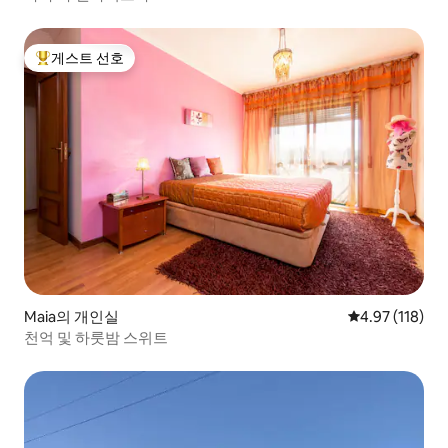
게스트 선호
상위 게스트 선호
Maia의 개인실
평점 4.97점(5
4.97 (118)
천억 및 하룻밤 스위트