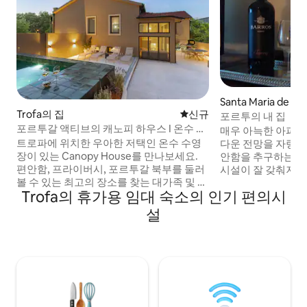
Santa Maria de A
Trofa의 집
신규 숙소
신규
트
포르투의 내 집
포르투갈 액티브의 캐노피 하우스 I 온수 수
매우 아늑한 아파트,
영장
트로파에 위치한 우아한 저택인 온수 수영
다운 전망을 자랑합
장이 있는 Canopy House를 만나보세요.
안함을 추구하는 사
편안함, 프라이버시, 포르투갈 북부를 둘러
시설이 잘 갖춰져 
볼 수 있는 최고의 장소를 찾는 대가족 및 단
100미터, 프란츠 
Trofa의 휴가용 임대 숙소의 인기 편의시
체 여행객에게 적합합니다. 온수 수영장이
분, 포르투 센터에서
있는 캐노피 하우스에는 독립된 별관에 위
도보 3분 이내 거
설
치한 아늑한 전용 욕실이 있는 침실을 포함
리 가게, 레스토랑, 
하여 6개의 침실이 있으며, 모든 게스트에
등이 있습니다. 브
게 넉넉한 공간과 편리함을 제공합니다. 넓
시로 이동할 수 있
은 거실 공간, 전용 플런지 풀, 휴식과 여가
니다. 커플이나
를 위한 세심하게 설계된 야외 공간을 갖춘
Canopy