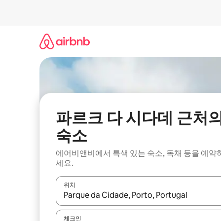
콘
텐
츠
로
바
로
가
기
파르크 다 시다데 근처
숙소
에어비앤비에서 특색 있는 숙소, 독채 등을 예약
세요.
위치
결과가 나오면 위·아래 화살표 키를 사용하거나 터치
체크인