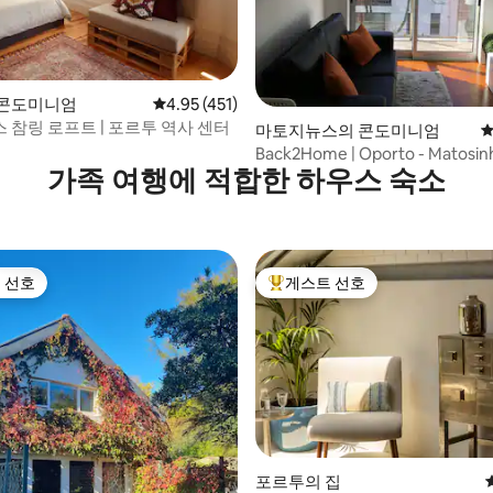
후기 315개
 콘도미니엄
평점 4.95점(5점 만점), 후기 451개
4.95 (451)
 참링 로프트 | 포르투 역사 센터
마토지뉴스의 콘도미니엄
평
Back2Home | Oporto - Matosin
가족 여행에 적합한 하우스 숙소
 선호
게스트 선호
스트 선호
상위 게스트 선호
후기 108개
포르투의 집