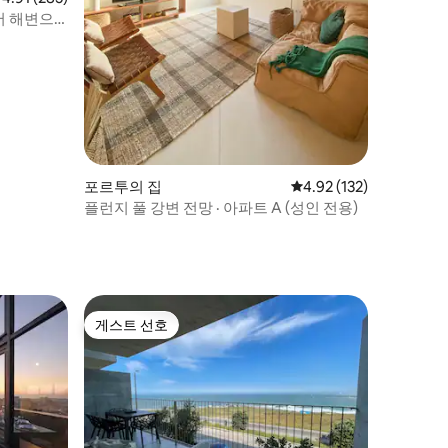
서 해변으
포르투의 집
평점 4.92점(5점 만점), 
4.92 (132)
플런지 풀 강변 전망 · 아파트 A (성인 전용)
게스트 선호
게스트 선호