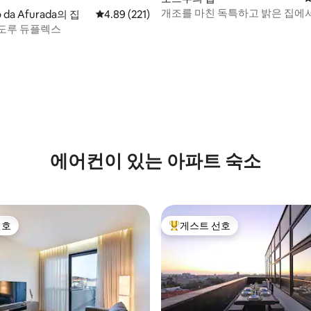
개조를 마친 독특하고 밝은 집에
o da Afurada의 집
평점 4.89점(5점 만점), 후기 221개
4.89 (221)
로 산책을 떠나보세요
도루 듀플렉스
에어컨이 있는 아파트 숙소
선호
게스트 선호
선호
상위 게스트 선호