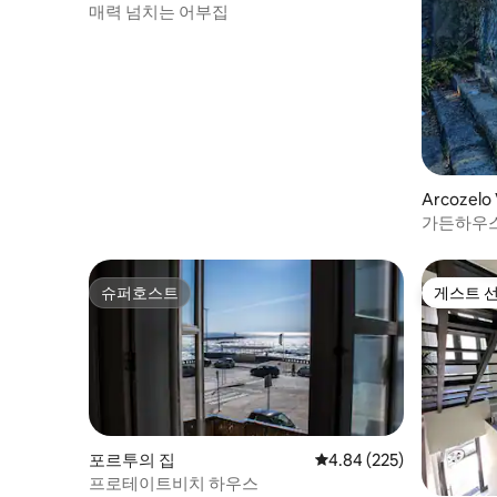
매력 넘치는 어부집
Arcozelo 
의 집
가든하우스 
슈퍼호스트
게스트 
슈퍼호스트
게스트 
포르투의 집
평점 4.84점(5점 만점), 
4.84 (225)
프로테이트비치 하우스