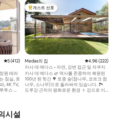
포르투의
게스트 선호
게스트
상위 게스트 선호
상위 게
전용 테라
하우스
이 매력적
주택 3층
가 가득합
어졌으며 
있습니다.
특별하고
을 예약합
이며, 새
평점 5점(5점 만점), 후기 412개
5 (412)
Medas의 집
평점 4.96점(5점 만점), 
4.96 (222)
맞이하며,
카사 데 메다스 • 자연, 강변 접근 및 자쿠지
적인 중심
 정원 테라
카사 데 메다스 🌿 역사를 존중하여 복원된
해 있습니
있는 침실, 옷
100년 된 헛간 🌳 토종 숲(참나무, 코르크 참
 4K TV,
나무, 소나무)으로 둘러싸여 있습니다. 🏞️
블루투스 사
도루강 근처의 평화로운 환경 🚶 강으로 이
는 미니 바
어지는 자연 산책로 🤍 가족이 운영하는 친
: 전자레인
환경 프로젝트 🌾 강한 공동체 정신을 지닌
호브, 토스
진정한 시골 마을 🌊 도루 밸리의 아름다운
편의시설
샤워기, 헤
풍경 ✈️ 포르투 및 포르투 공항에서 단 25/30
푸, 바디크
분 거리 🛌 휴식을 취하기에 완벽한 휴양지
욕실.
또는 자연 애호가에게 적합