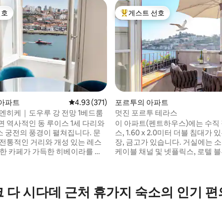
선호
게스트 선호
선호
상위 게스트 선호
아파트
평점 4.93점(5점 만점), 후기 371개
4.93 (371)
포르투의 아파트
. 엔히케｜도우루 강 전망 1베드룸
멋진 포르투 테라스
면 역사적인 동 루이스 1세 다리와
이 아파트(펜트하우스)에는 수직
후기 140개
 궁전의 풍경이 펼쳐집니다. 문
스, 1.60 x 2.0미터 더블 침대가 
 전통적인 거리와 개성 있는 레스
장, 금고가 있습니다. 거실에는 소파,
늑한 카페가 가득한 히베이라를 바
케이블 채널 및 넷플릭스, 로텔 
 있으며, 도우루 강은 바로 모퉁이
운드 시스템, 무료 음료를 제공하
다. 이 완전히 리노베이션된 1베드
가 마련되어 있습니다. 주방 시설
는 포르투에서 가장 상징적인 지
지, 냉장고, 식기세척기, 인덕션 
 다 시다데 근처 휴가지 숙소의 인기 
해 있어 주요 관광지, 레스토랑,
터, 주전자, 네스프레소. 비데와 
이 모두 도보 거리에 있습니다. 어
어드라이어, 어메니티(샤워젤, 샴
로 돌아가기보다 포르투에 조금
림), 다리미, 다리미판이 구비된 
 싶어질지도 모릅니다.