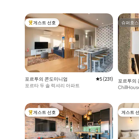
게스트 선호
슈퍼호스
상위 게스트 선호
슈퍼호스
포르투의 콘도미니엄
평점 5점(5점 만점), 
5 (231)
포르투의
포르타 두 솔 럭셔리 아파트
ChillHo
2.2
게스트 선호
게스트 
상위 게스트 선호
게스트 