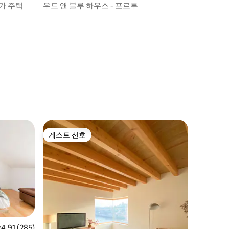
안가 주택
우드 앤 블루 하우스 - 포르투
게스트 선호
게스트 선호
점 4.91점(5점 만점), 후기 285개
4.91 (285)