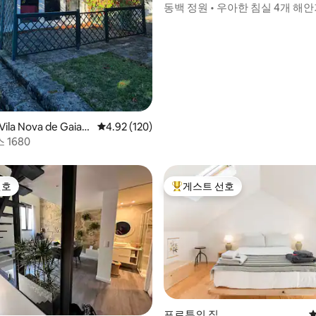
동백 정원 • 우아한 침실 4개 해
Vila Nova de Gaia
평점 4.92점(5점 만점), 후기 120개
4.92 (120)
1680
선호
게스트 선호
선호
상위 게스트 선호
후기 225개
포르투의 집
평