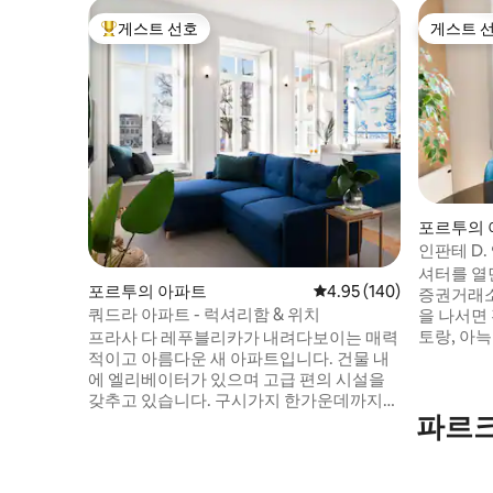
게스트 선호
게스트 
상위 게스트 선호
게스트 
포르투의 
인판테 D
셔터를 열
포르투의 아파트
평점 4.95점(5점 만점), 
4.95 (140)
증권거래소
쿼드라 아파트 - 럭셔리함 & 위치
을 나서면
토랑, 아
프라사 다 레푸블리카가 내려다보이는 매력
로 즐길 수
적이고 아름다운 새 아파트입니다. 건물 내
에 있습니
에 엘리베이터가 있으며 고급 편의 시설을
룸 아파트
갖추고 있습니다. 구시가지 한가운데까지
파르크
역에 위치
도보 10분 거리이며, 레스토랑, 카페, 식료품
바, 상점들
점, 대중교통 등에서 몇 걸음 거리에 있습니
느새 집으
다! 성인 4명 또는 성인 4명과 어린이 1명에
더 머물고
게 이상적입니다. 침실 2개와 거실에 소파