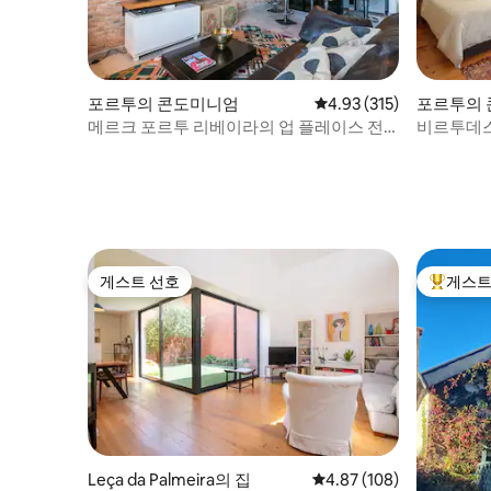
포르투의 콘도미니엄
평점 4.93점(5점 만점), 
4.93 (315)
포르투의
메르크 포르투 리베이라의 업 플레이스 전
비르투데스
망이 정말 멋집니다!
게스트 선호
게스트
게스트 선호
상위 게
Leça da Palmeira의 집
평점 4.87점(5점 만점), 
4.87 (108)