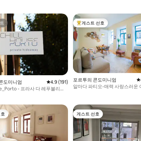
트
게스트 선호
트
상위 게스트 선호
포르투의 콘도미니엄
평
후기 231개
 콘도미니엄
평점 4.9점(5점 만점), 후기 191개
4.9 (191)
알마다 파티오-매력 사랑스러운 
use_Porto - 프라사 다 레푸블리카
고의 위치와 에어컨
선호
게스트 선호
선호
게스트 선호