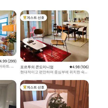
게스트 선호
상위 게스트 선호
점 4.99점(5점 만점), 후기 299개
4.99 (299)
아파트. 최
포르투의 콘도미니엄
평점 4.98점(5점 만점), 
4.98 (106)
현대적이고 편안하며 중심부에 위치한 숙소
(오포르토) 1BR
게스트 선호
상위 게스트 선호