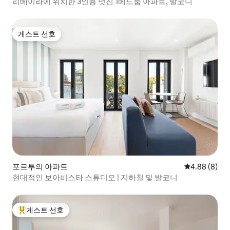
리베이라에 위치한 3인용 멋진 1베드룸 아파트, 발코니
게스트 선호
게스트 선호
포르투의 아파트
평점 4.88점(
4.88 (8)
현대적인 보아비스타 스튜디오 | 지하철 및 발코니
게스트 선호
상위 게스트 선호