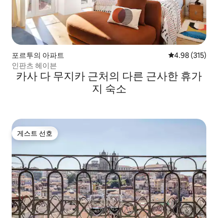
포르투의 아파트
평점 4.98점(5점
4.98 (315)
인판츠 헤이븐
카사 다 무지카 근처의 다른 근사한 휴가
지 숙소
게스트 선호
게스트 선호