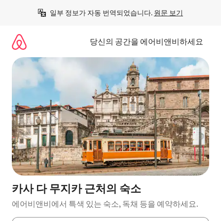
콘
일부 정보가 자동 번역되었습니다. 
원문 보기
텐
츠
로
당신의 공간을 에어비앤비하세요
바
로
가
기
카사 다 무지카 근처의 숙소
에어비앤비에서 특색 있는 숙소, 독채 등을 예약하세요.