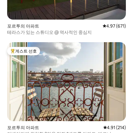
포르투의 아파트
평점 4.97점(5점
4.97 (671)
테라스가 있는 스튜디오 @ 역사적인 중심지
게스트 선호
상위 게스트 선호
포르투의 아파트
평점 4.91점(5
4.91 (214)