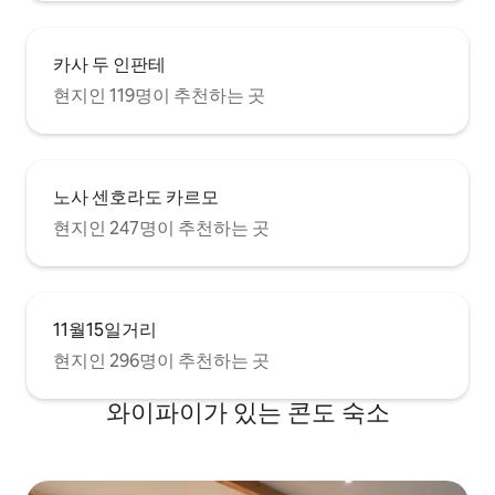
카사 두 인판테
현지인 119명이 추천하는 곳
노사 센호라도 카르모
현지인 247명이 추천하는 곳
11월15일거리
현지인 296명이 추천하는 곳
와이파이가 있는 콘도 숙소