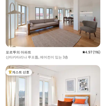
포르투의 아파트
평점 4.97점(5
4.97 (116)
산타카타리나 루프톱, 에어컨이 있는 3층
게스트 선호
상위 게스트 선호