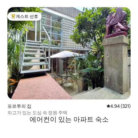
게스트 선호
상위 게스트 선호
포르투의 집
평점 4.94점(5점
4.94 (321)
차고가 있는 도심 속 정원 주택
에어컨이 있는 아파트 숙소