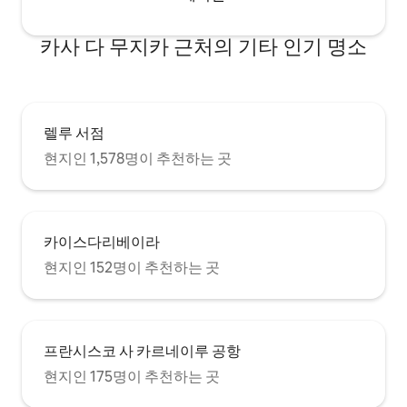
카사 다 무지카 근처의 기타 인기 명소
렐루 서점
현지인 1,578명이 추천하는 곳
카이스다리베이라
현지인 152명이 추천하는 곳
프란시스코 사 카르네이루 공항
현지인 175명이 추천하는 곳