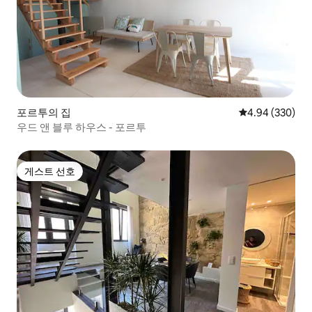
포르투의 집
평점 4.94점(5점
4.94 (330)
우드 앤 블루 하우스 - 포르투
게스트 선호
게스트 선호