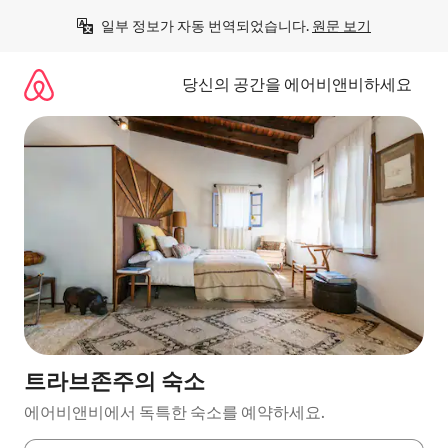
콘
일부 정보가 자동 번역되었습니다. 
원문 보기
텐
츠
로
당신의 공간을 에어비앤비하세요
바
로
가
기
트라브존주의 숙소
에어비앤비에서 독특한 숙소를 예약하세요.