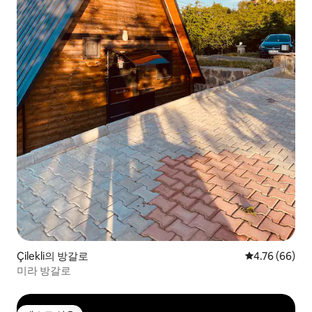
Çilekli의 방갈로
평점 4.76점(5
4.76 (66)
미라 방갈로