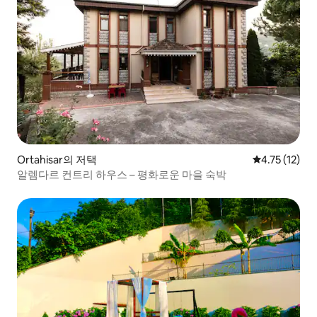
Ortahisar의 저택
평점 4.75점(
4.75 (12)
알렘다르 컨트리 하우스 – 평화로운 마을 숙박