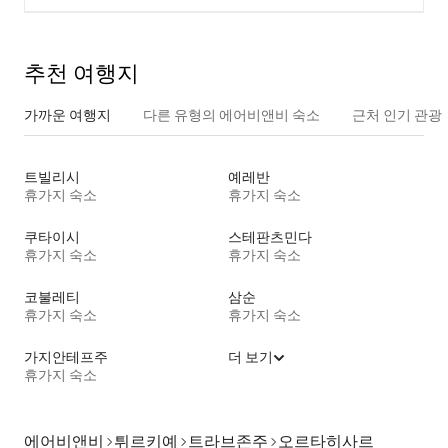
추천 여행지
가까운 여행지
다른 유형의 에어비앤비 숙소
근처 인기 관광
트빌리시
예레반
휴가지 숙소
휴가지 숙소
쿠타이시
스테판츠민다
휴가지 숙소
휴가지 숙소
코불레티
삼순
휴가지 숙소
휴가지 숙소
가지안테프주
더 보기
휴가지 숙소
에어비앤비
튀르키예
트라브존주
오르타히사르