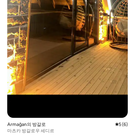
Armağan의 방갈로
평점 5점(
5 (6)
마츠카 방갈로우 세디르