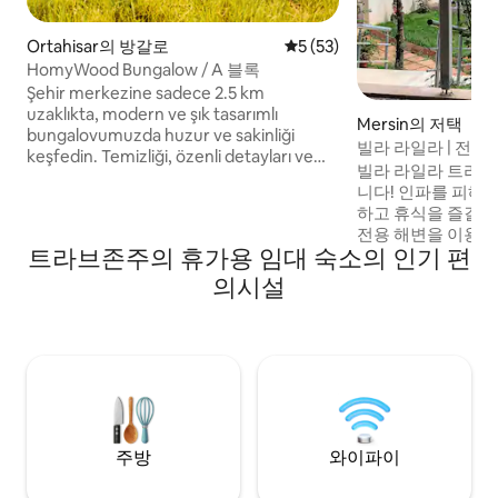
Ortahisar의 방갈로
평점 5점(5점 만점), 후기 53
5 (53)
HomyWood Bungalow / A 블록
Şehir merkezine sadece 2.5 km
uzaklıkta, modern ve şık tasarımlı
Mersin의 저택
bungalovumuzda huzur ve sakinliği
빌라 라일라 | 전용 
keşfedin. Temizliği, özenli detayları ve
빌라 라일라 트라브
misafirlerimize gösterdiğimiz ilgiyle
니다! 인파를 피해
kendinizi evinizde gibi hissedeceksiniz.
하고 휴식을 즐길 
Tesisimizde 0-6 yaş arası çocuklar için
전용 해변을 이용하
ekstra misafir ücreti alınmamaktadır.
트라브존주의 휴가용 임대 숙소의 인기 편
저희 빌라에는 바다
Rezervasyon onayı öncesi çocuk yaş
전용 정원, 바비큐 
의시설
bilgisini mesajla iletirseniz fiyatı sizin için
용 주차장이 있습니
güncelleyebiliriz.
불과 23km 거리에 있
토랑이 몇 분 거리에
주방
와이파이