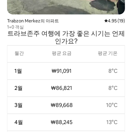
Trabzon Merkez의 아파트
평점 4.95점(5
4.95 (19)
1+0 객실
트라브존주 여행에 가장 좋은 시기는 언제
인가요?
월간
평균 요금
평균 기온
1월
₩91,091
8°C
2월
₩86,821
8°C
3월
₩89,668
10°C
4월
₩88,245
13°C