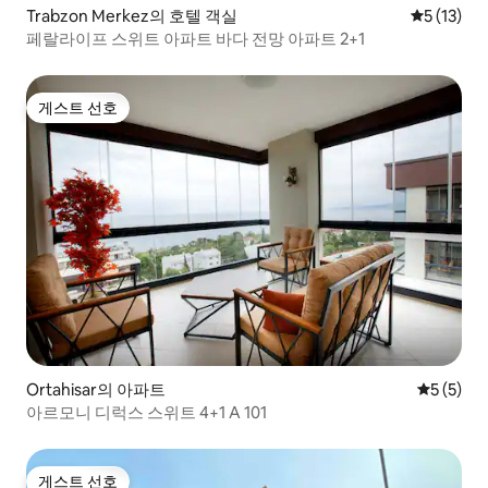
Trabzon Merkez의 호텔 객실
평점 5점(5
5 (13)
페랄라이프 스위트 아파트 바다 전망 아파트 2+1
게스트 선호
게스트 선호
Ortahisar의 아파트
평점 5점(
5 (5)
아르모니 디럭스 스위트 4+1 A 101
게스트 선호