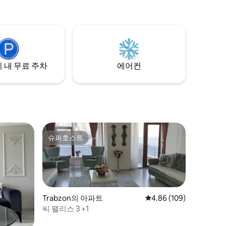
잠들 수 있는 독특하고 차분하고 평화로운
집을 준비했습니다. 숙박 인원이 8명인 저희
집에서 1년 내내 피로를 풀 수 있도록 여러분
과 가족을 초대합니다.
 내 무료 주차
에어컨
슈퍼호스트
슈퍼호스트
Trabzon의 아파트
평점 4.86점(5점 만점), 
4.86 (109)
씨 팰리스 3 +1