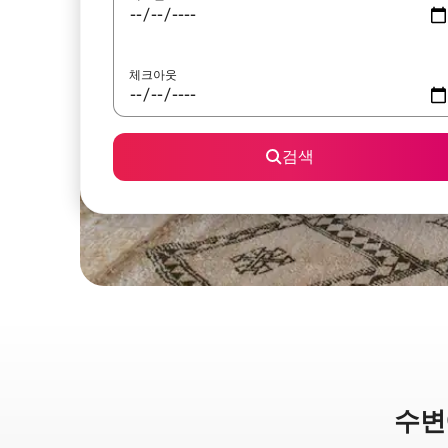
체크아웃
검색
수변