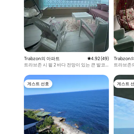
Trabzon의 아파트
평점 4.92점(5점 만점),
4.92 (49)
Trabzo
트라브존 시 펄 2 바다 전망이 있는 큰 발코
트라브존의
니
게스트 선호
게스트 
게스트 선호
게스트 