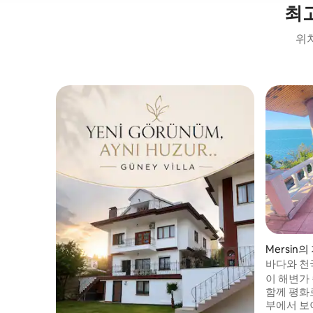
최
위치
Mersin의
바다와 천
이 해변가
함께 평화
부에서 보