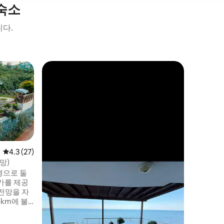
숙소
니다.
Akçaab
Yeşildere 
나무, 자
로 둘러싸
제공합니다
습니다. 
있어 바비
에 필요한 
등) 가 있습니다. 도심까
평점 4.3점(5점 만점), 후기 27개
4.3 (27)
이며 약 2
망)
리는 25k
경으로 둘
가를 제공
전망을 자
km에 불
 24시