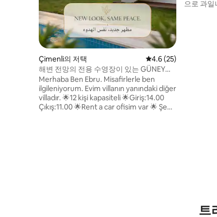
으로 과일
거운 시간
공간이 있
있습니다.
에서 보이
제를 해결
방문하는 
Çimenli의 저택
평점 4.6점(5점 만점),
4.6 (25)
입니다. 1
해변 전망의 전용 수영장이 있는 GÜNEY
됩니다.
VİLLA 5+1
Merhaba Ben Ebru. Misafirlerle ben
ilgileniyorum. Evim villanın yanındaki diğer
villadır. 🌟12 kişi kapasiteli 🌟Giriş:14.00
Çıkış:11.00 🌟Rent a car ofisim var 🌟 Şehir
merkezine, havaalanına ve AVM’lere
araba ile 7 dakika uzaklıkta 🌟Havuz size
özel.(Gece ilaçlandığı için sabah 07.00
akşam 21.00 arası aktif) 🌟 Deniz ve
orman manzaralı. 🌟 Güvenlik kameraları
ve yangın sensörleri mevcut. 🌟 Aileleri
ağırlıyoruz.(Erkek grupları ✖️) Parti,aşırı
gürültü,alkol yasaktır.
트