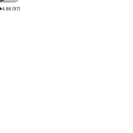
평점 4.86점(5점 만점), 후기 97개
4.86 (97)