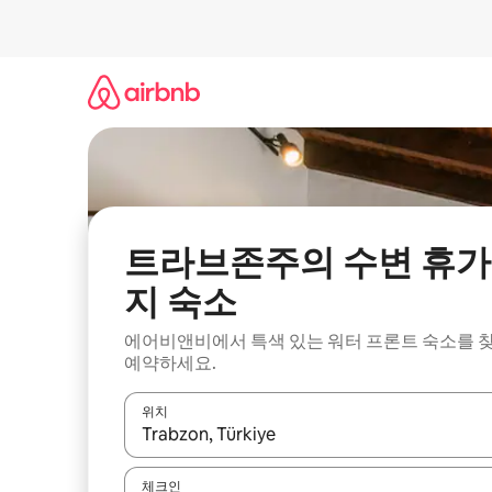
콘
텐
츠
로
바
로
가
기
트라브존주의 수변 휴가
지 숙소
에어비앤비에서 특색 있는 워터 프론트 숙소를 
예약하세요.
위치
결과가 나오면 위·아래 화살표 키를 사용하거나 터치
체크인