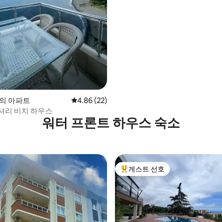
 후기 67개
at의 아파트
평점 4.86점(5점 만점), 후기 22개
4.86 (22)
셔리 비치 하우스
워터 프론트 하우스 숙소
게스트 선호
상위 게스트 선호