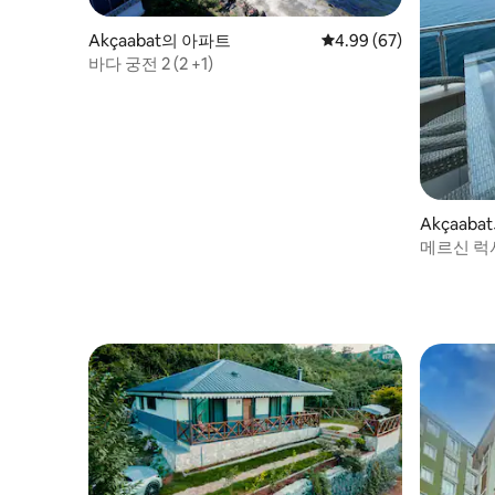
Akçaabat의 아파트
평점 4.99점(5점 만점),
4.99 (67)
바다 궁전 2 (2 +1)
Akçaab
메르신 럭