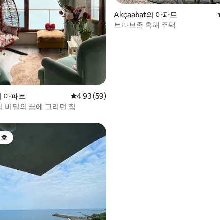
Akçaabat의 아파트
트라브존 흑해 주택
 후기 49개
n의 아파트
평점 4.93점(5점 만점), 후기 59개
4.93 (59)
 비밀의 꿈에 그리던 집
선호
선호