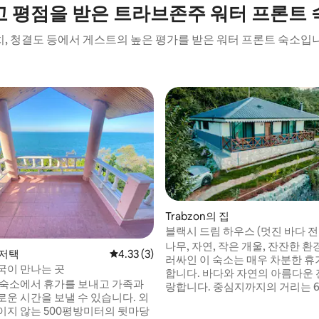
고 평점을 받은 트라브존주 워터 프론트 
, 청결도 등에서 게스트의 높은 평가를 받은 워터 프론트 숙소입
Trabzon의 집
블랙시 드림 하우스 (멋진 바다 전
나무, 자연, 작은 개울, 잔잔한 환
 저택
평점 4.33점(5점 만점), 후기 3개
4.33 (3)
러싸인 이 숙소는 매우 차분한 휴
국이 만나는 곳
합니다. 바다와 자연의 아름다운 
 숙소에서 휴가를 보내고 가족과
랑합니다. 중심지까지의 거리는 6
로운 시간을 보낼 수 있습니다. 외
과하며 약 10 ~ 15분 거리에 있습니다.
이지 않는 500평방미터의 뒷마당
간 온수 집 바닥은 딱딱한 나무로 덮여 있습