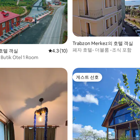
 후기 39개
Trabzon Merkez의 호텔 객실
페자 호텔- 더블룸 -조식 포함
 호텔 객실
평점 4.3점(5점 만점), 후기 10개
4.3 (10)
a Butik Otel 1 Room
게스트 선호
게스트 선호