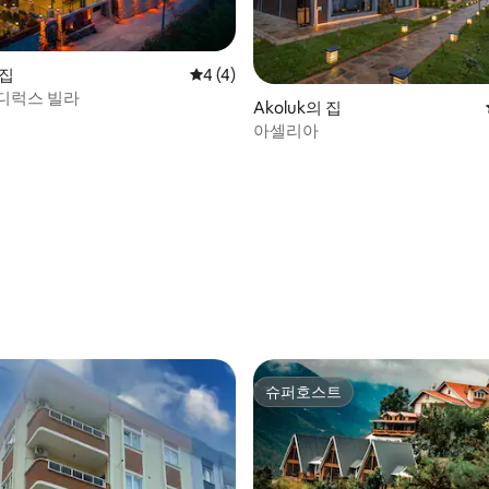
 집
평점 4점(5점 만점), 후기 4개
4 (4)
디럭스 빌라
Akoluk의 집
아셀리아
슈퍼호스트
슈퍼호스트