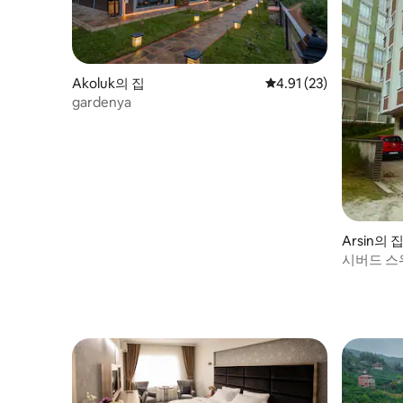
Akoluk의 집
평점 4.91점(5점 만점),
4.91 (23)
gardenya
Arsin의 
시버드 스