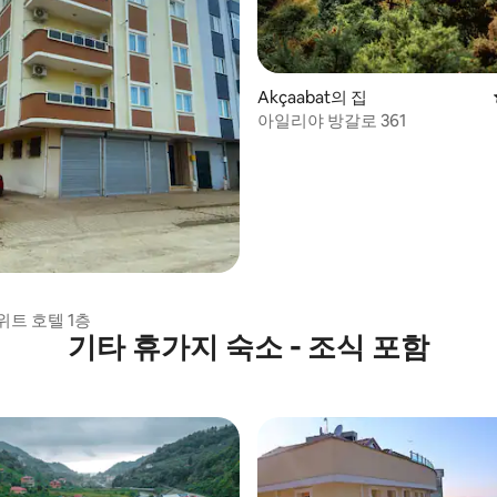
Akçaabat의 집
 후기 23개
아일리야 방갈로 361
집
위트 호텔 1층
기타 휴가지 숙소 - 조식 포함