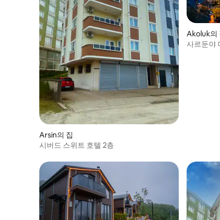
Akoluk의
사르둔야 
Arsin의 집
시버드 스위트 호텔 2층