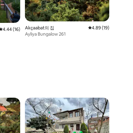
Akçaabat의 집
평점 4.89점(5점 만점),
4.89 (19)
평점 4.44점(5점 만점), 후기 16개
4.44 (16)
Ayliya Bungalow 261