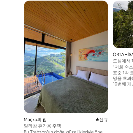
ORTAHİ
도심에서 
객실 에어
"저희 숙소
표준 1박 
명을 초과하
10번째 게
금이 부과
니다. 침실
안하게 숙
게스트를 
베드 2개와
있습니다.
Maçka의 집
신규 숙소
신규
니다. 🏡
알라참 휴가용 주택
Bu Trabzon’un doğal güzellikleriyle öne