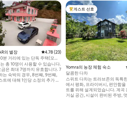
게스트 선호
상위 게스트 선호
SAR의 별장
평점 4.78점(5점 만점), 후기 23개
4.78 (23)
10분 거리에 있는 단독 주택(모든
컨 완비)
는 총 10명이 사용할 수 있습니다.
Yomra의 농장 체험 숙소
요금은 최대 7명까지 유효합니다. 7
달콤한 다차
는 숙박의 경우, 8번째, 9번째,
스위트 다차는 트라브존의 독특한
스트에 대해 1인당 소정의 추가 요
에서 평화, 프라이버시, 편안함을
됩니다. 침대 배치는 다음과 같습
트를 위해 설계되었습니다. 계곡 
에는 고정 침대가 있어 7명이 편
거실 공간, 시설이 완비된 주방, 
박할 수 있습니다. 나머지 3명의
갖추고 있어 가족 및 친구들과 함
위해 거실에는 매우 편안한 소파
기에 이상적인 숙소입니다. 도시
 고급 바닥 베드 1개가 준비되어
서 벗어나 새소리를 들으며 휴식
" 모든 게스트는 저희에게 특별합
동안, 트라브존의 주요 명소로도 

할 수 있습니다. 청결과 게스트 