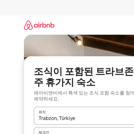
콘
텐
츠
로
바
로
가
기
조식이 포함된 트라브존
주 휴가지 숙소
에어비앤비에서 특색 있는 조식 포함 숙소를 찾
예약하세요.
위치
결과가 나오면 위·아래 화살표 키를 사용하거나 터치
체크인