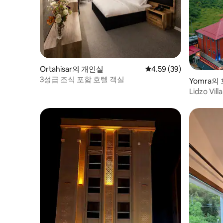
Ortahisar의 개인실
평점 4.59점(5점 만점),
4.59 (39)
3성급 조식 포함 호텔 객실
Yomra의
Lidzo Vill