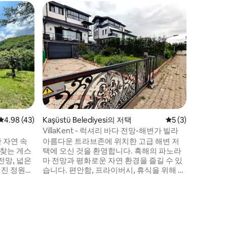
Ortahis
게스트
상위 게
트라브존 
3층 저택
는 완전히
독립된 출
바로 갈 수 있습니다
으로 이용
함하여 숙
공간은 전
전히 독립
입니다.
평점 4.98점(5점 만점), 후기 43개
4.98 (43)
Kaşüstü Belediyesi의 저택
평점 5점(5점 만점)
5 (3)
VillaKent - 럭셔리 바다 전망-해변가 빌라
 자연 속
아름다운 트라브존에 위치한 고급 해변 저
 찾는 게스
택에 오신 것을 환영합니다. 흑해의 파노라
전망, 넓은
마 전망과 평화로운 자연 환경을 즐길 수 있
멋진 정원을
습니다. 편안함, 프라이버시, 휴식을 위해 설
께 머무르
계된 이 저택은 수영을 위한 바다로의 직접
의 인파에
출입구와 전용 농구 및 축구 코트를 갖추고
을 취하는
있습니다. 숙박 기간 동안 더 많은 즐거움을
쉽게 이동
위해 자전거, 연, 롤러 스케이트도 요청 시 준
만족이 가장
비해드릴 수 있습니다.