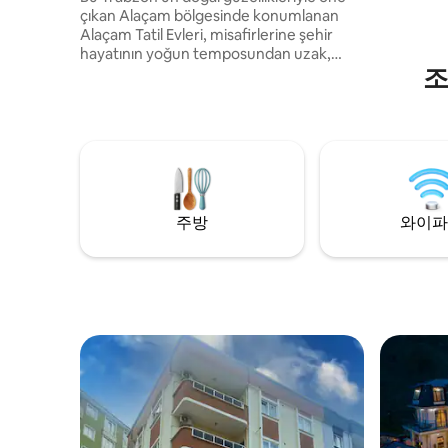
çıkan Alaçam bölgesinde konumlanan
Alaçam Tatil Evleri, misafirlerine şehir
hayatının yoğun temposundan uzak,
조
huzur dolu bir konaklama deneyimi
sunmaktadır. Kendinize özel
havuzlarınızda eğlenceli zaman geçirip
manzaranın tadını çıkarabilirsiniz
주방
와이파