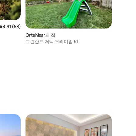
평점 4.91점(5점 만점), 후기 68개
4.91 (68)
Ortahisar의 집
그린란드 저택 프리미엄 61