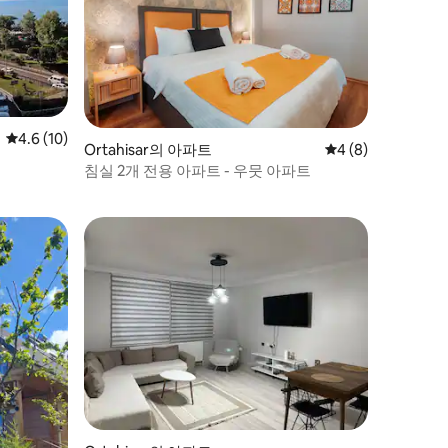
평점 4.6점(5점 만점), 후기 10개
4.6 (10)
Ortahisar의 아파트
평점 4점(5점 만점)
4 (8)
침실 2개 전용 아파트 - 우뭇 아파트