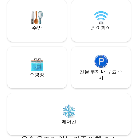
다 더 좋은 곳은 없습
몇 미터 거리에 있습니다.) 숙소는 통나라에
미, 오래된 수공예품,
서 몇 미터 거리에 있으며 멋진 파라글리오
바람이 주요 작업을
니와 가이달로카 만과 리세르바 델로 진가
들을 만났을 뿐입니
로에서 몇 킬로미터 거리에 있습니다. 몇 킬
로미터 거리에 이니시 산 기슭과 아름다운
주방
와이파이
해변 D 금 모래가 있는 아름다운 만 사이에
위치한 아름다운 마을 카스텔람마레 델 골
포가 있습니다. 테르메 세제스테인의 유황
물과 이니시 산의 웅장한 동굴 근처에 있습
니다. 서부 시칠리아 트라파니, 에가디 제
도, 매혹적인 중세 도시 에리체, 산 비토 로
카포, 마르살라 및 염수 디 모지아 공원, 세
건물 부지 내 무료 주
제스타 및 셀리눈테의 고고학 공원, 모나레
수영장
차
알레 및 팔레르모의 멋진 지중해 요리, 신선
한 생선을 즐길 수 있는 장소입니다. 카놀리
에서 시칠리아 카사타에 이르는 아란신을
곁들인 쿠스쿠스, 리코타 치즈와 마르토라
나 과일을 곁들인 카사텔레. 최대 6명까지
숙박할 수 있습니다. 반려동물은 동반할 수
없습니다. 와이파이가 포함되어 있습니다.
에어컨