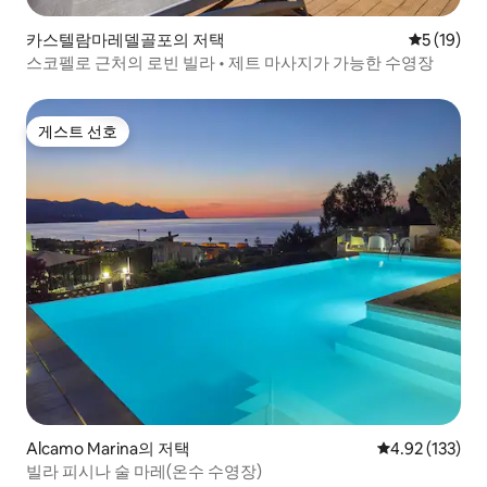
카스텔람마레델골포의 저택
평점 5점(5
5 (19)
스코펠로 근처의 로빈 빌라 • 제트 마사지가 가능한 수영장
게스트 선호
게스트 선호
Alcamo Marina의 저택
평점 4.92점(5
4.92 (133)
빌라 피시나 술 마레(온수 수영장)