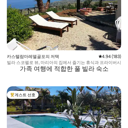
카스텔람마레델골포의 저택
평점 4.94점(5점
4.94 (183)
빌라 스코펠로 뷰, 마리아의 집에서 즐기는 휴식과 프라이버시
가족 여행에 적합한 풀 빌라 숙소
게스트 선호
상위 게스트 선호