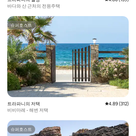
바다와 산 근처의 전원주택
슈퍼호스트
슈퍼호스트
트라파니의 저택
평점 4.89점(5점
4.89 (312)
비비마레 - 해변 저택
슈퍼호스트
슈퍼호스트