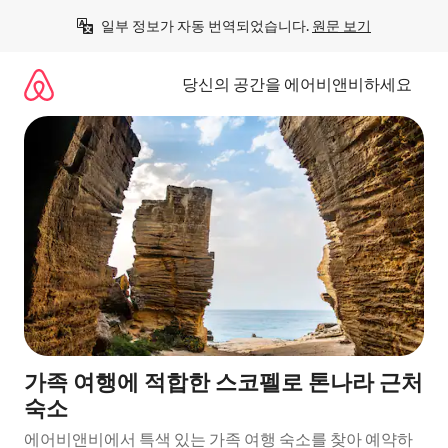
콘
일부 정보가 자동 번역되었습니다. 
원문 보기
텐
츠
로
당신의 공간을 에어비앤비하세요
바
로
가
기
가족 여행에 적합한 스코펠로 톤나라 근처
숙소
에어비앤비에서 특색 있는 가족 여행 숙소를 찾아 예약하