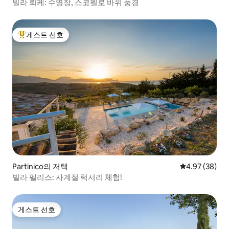
빌라 뢰케: 수영장, 스코펠로 바위 풍경
게스트 선호
상위 게스트 선호
Partinico의 저택
평점 4.97점(5
4.97 (38)
빌라 펠리스: 사계절 럭셔리 체험!
게스트 선호
게스트 선호