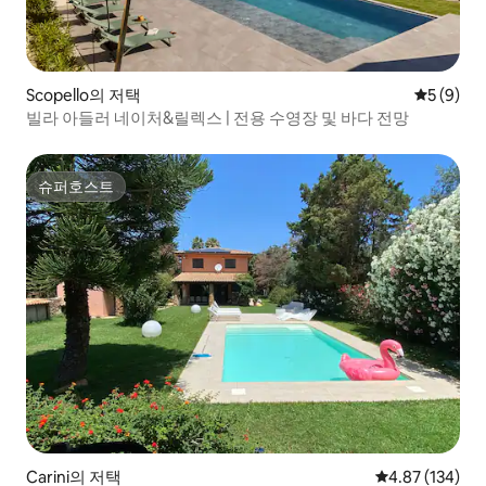
Scopello의 저택
평점 5점(
5 (9)
빌라 아들러 네이처&릴렉스 | 전용 수영장 및 바다 전망
슈퍼호스트
슈퍼호스트
Carini의 저택
평점 4.87점(5점
4.87 (134)