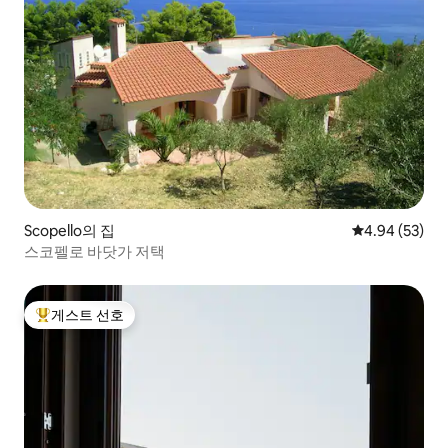
Scopello의 집
평점 4.94점(5
4.94 (53)
스코펠로 바닷가 저택
게스트 선호
상위 게스트 선호