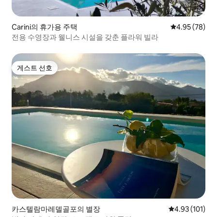
Carini의 휴가용 주택
평점 4.95점(5
4.95 (78)
전용 수영장과 웰니스 시설을 갖춘 플라워 빌라
게스트 선호
게스트 선호
카스텔람마레델골포의 별장
평점 4.93점(5
4.93 (101)