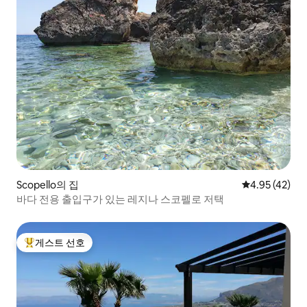
Scopello의 집
평점 4.95점(5
4.95 (42)
바다 전용 출입구가 있는 레지나 스코펠로 저택
게스트 선호
상위 게스트 선호