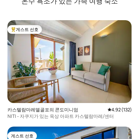
온수 욕조가 있는 가족 여행 숙소
게스트 선호
상위 게스트 선호
카스텔람마레델골포의 콘도미니엄
평점 4.92점(5
4.92 (132)
NITI - 자쿠지가 있는 옥상 아파트 카스텔람마레/센터
게스트 선호
게스트 선호