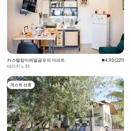
카스텔람마레델골포의 아파트
평점 4.93점(5
4.93 (221)
테라치노 51
게스트 선호
게스트 선호