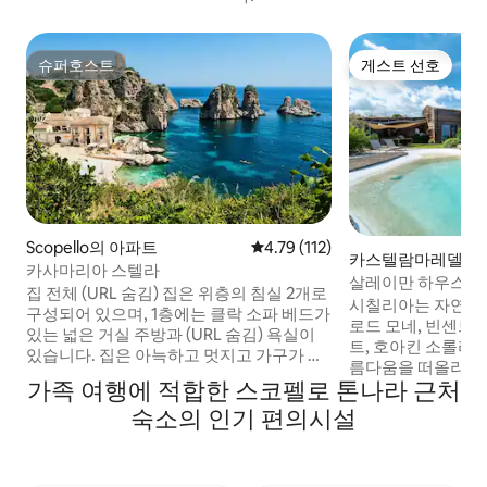
슈퍼호스트
게스트 선호
슈퍼호스트
게스트 선호
Scopello의 아파트
평점 4.79점(5점 만점), 후기 112
4.79 (112)
카스텔람마레델골포
카사마리아 스텔라
살레이만 하우스 | 예
집 전체 (URL 숨김) 집은 위층의 침실 2개로
시칠리아는 자연, 
구성되어 있으며, 1층에는 클락 소파 베드가
로드 모네, 빈센트 
있는 넓은 거실 주방과 (URL 숨김) 욕실이
트, 호아킨 소롤라
있습니다. 집은 아늑하고 멋지고 가구가 세
름다움을 떠올리게 
부적으로 잘 갖추어져 있으며, 모든 편의 시
가족 여행에 적합한 스코펠로 톤나라 근처
(Casa Saleima
설과 에어컨이 완비되어 있습니다. 위성 TV,
로 보호구역, 스코펠로 
숙소의 인기 편의시설
식기, 접시, 세탁기, 다리미, 헤어드라이어,
Tonnara) 와 파라글리
침구 및 식탁보가 구비되어 있습니다. 레스
스티카 섬 (Ustic
토랑, 바, 상점, 전형적인 미식 제품과 (URL
하며 시칠리아의 매
숨김) 을 찾을 수 있는 바글리오 이손조에서