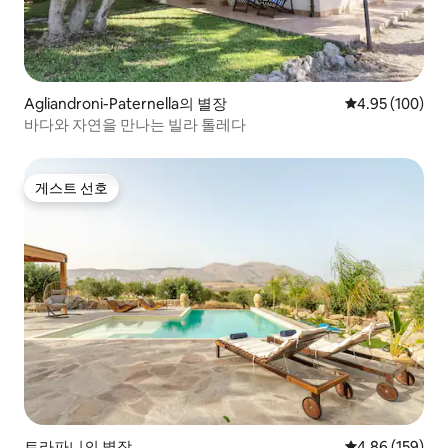
Agliandroni-Paternella의 별장
평점 4.95점(5점
4.95 (100)
바다와 자연을 만나는 빌라 톨레다
게스트 선호
게스트 선호
트라파니의 별장
평점 4.86점(5점
4.86 (159)