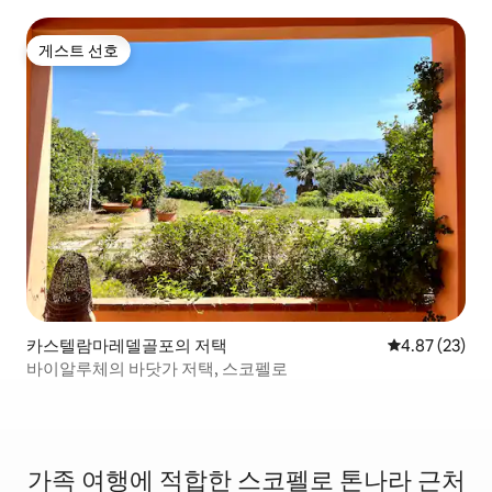
게스트 선호
게스트 선호
카스텔람마레델골포의 저택
평점 4.87점(5
4.87 (23)
바이알루체의 바닷가 저택, 스코펠로
가족 여행에 적합한 스코펠로 톤나라 근처