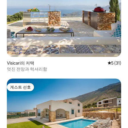
Visicari의 저택
평점 5점(5
5 (31)
멋진 전망과 럭셔리함
게스트 선호
게스트 선호