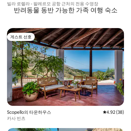
빌라 로렐라 - 팔레르모 공항 근처의 전용 수영장
반려동물 동반 가능한 가족 여행 숙소
게스트 선호
게스트 선호
Scopello의 타운하우스
평점 4.92점(5
4.92 (38)
카사 빈츠