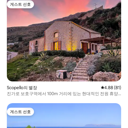
게스트 선호
게스트 선호
Scopello의 별장
평점 4.88점(5
4.88 (81)
진가로 보호구역에서 100m 거리에 있는 현대적인 전원 휴양
지
게스트 선호
게스트 선호