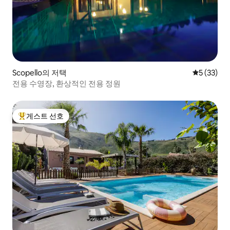
Scopello의 저택
평점 5점(5
5 (33)
전용 수영장, 환상적인 전용 정원
게스트 선호
상위 게스트 선호