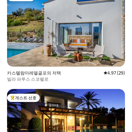
카스텔람마레델골포의 저택
평점 4.97점(5
4.97 (29)
빌라 파루스 스코펠로
게스트 선호
상위 게스트 선호