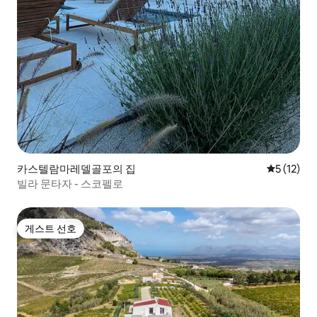
카스텔람마레델골포의 집
평점 5점(5
5 (12)
빌라 문타자 - 스코펠로
게스트 선호
게스트 선호