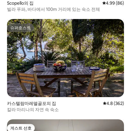
Scopello의 집
평점 4.99점(5
4.99 (86)
빌라 푸파, 바다에서 100m 거리에 있는 숙소 전체
슈퍼호스트
슈퍼호스트
카스텔람마레델골포의 집
평점 4.8점(5점
4.8 (362)
칼라 마리나의 자연 속 숙소
게스트 선호
게스트 선호