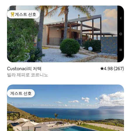
게스트 선호
상위 게스트 선호
Custonaci의 저택
평점 4.98점(5점
4.98 (267)
빌라 제피로 코르니노
게스트 선호
게스트 선호