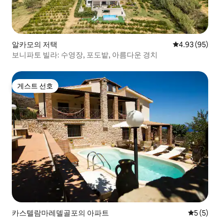
알카모의 저택
평점 4.93점(5
4.93 (95)
보니파토 빌라: 수영장, 포도밭, 아름다운 경치
게스트 선호
게스트 선호
카스텔람마레델골포의 아파트
평점 5점(
5 (5)