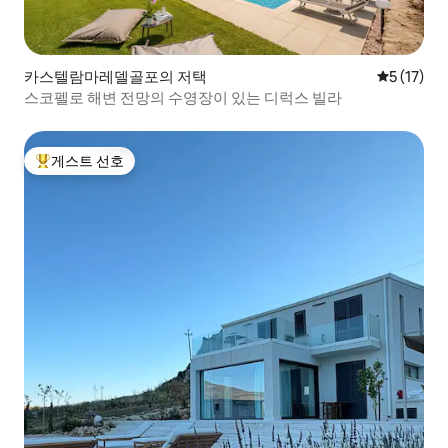
카스텔람마레델골포의 저택
평점 5점(5
5 (17)
스코펠로 해변 전망의 수영장이 있는 디럭스 빌라
게스트 선호
상위 게스트 선호