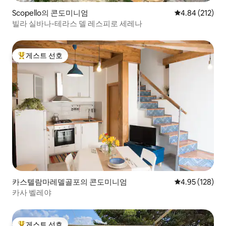
Scopello의 콘도미니엄
평점 4.84점(5점
4.84 (212)
빌라 실바나-테라스 델 레스피로 세레나
게스트 선호
상위 게스트 선호
카스텔람마레델골포의 콘도미니엄
평점 4.95점(5점
4.95 (128)
카사 벨레야
게스트 선호