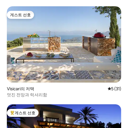
게스트 선호
게스트 선호
Visicari의 저택
평점 5점(5
5 (31)
멋진 전망과 럭셔리함
게스트 선호
상위 게스트 선호