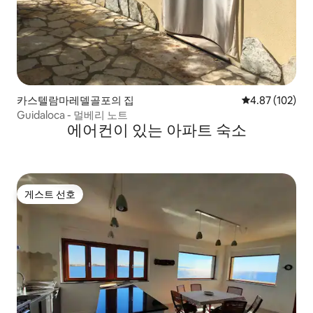
카스텔람마레델골포의 집
평점 4.87점(5점
4.87 (102)
Guidaloca - 멀베리 노트
에어컨이 있는 아파트 숙소
게스트 선호
게스트 선호