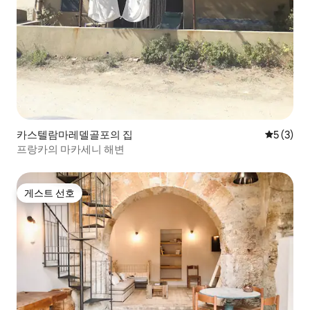
카스텔람마레델골포의 집
평점 5점(
5 (3)
프랑카의 마카세니 해변
게스트 선호
게스트 선호