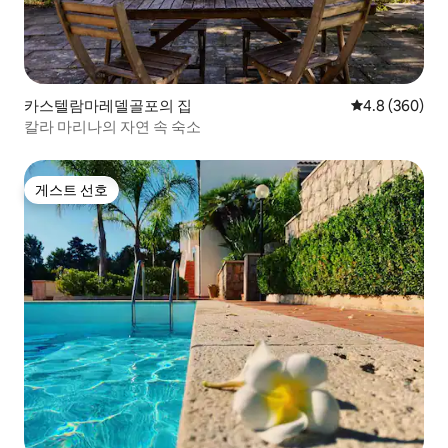
카스텔람마레델골포의 집
평점 4.8점(5점
4.8 (360)
칼라 마리나의 자연 속 숙소
게스트 선호
게스트 선호