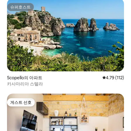
슈퍼호스트
슈퍼호스트
Scopello의 아파트
평점 4.79점(5
4.79 (112)
카사마리아 스텔라
게스트 선호
게스트 선호