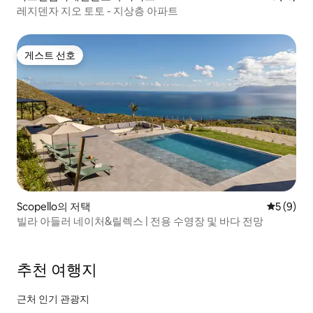
레지덴자 지오 토토 - 지상층 아파트
게스트 선호
게스트 선호
Scopello의 저택
평점 5점(
5 (9)
빌라 아들러 네이처&릴렉스 | 전용 수영장 및 바다 전망
추천 여행지
근처 인기 관광지