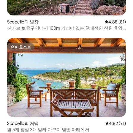
Scopello의 별장
평점 4.88점(5
4.88 (81)
진가로 보호구역에서 100m 거리에 있는 현대적인 전원 휴양
지
슈퍼호스트
슈퍼호스트
Scopello의 저택
평점 4.82점(5
4.82 (71)
별 5개 침실 3개 빌라 자쿠지 별빛 아래에서