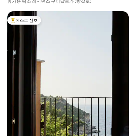
휴가용 숙소 레지던스 구이달로카 (방갈로)
게스트 선호
상위 게스트 선호