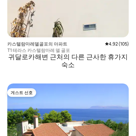
카스텔람마레델골포의 아파트
평점 4.92점(5점
4.92 (105)
T1 테라스 카스텔람마레 델 골포
귀달로카해변 근처의 다른 근사한 휴가지
숙소
게스트 선호
게스트 선호