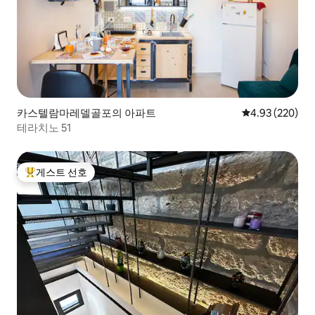
카스텔람마레델골포의 아파트
평점 4.93점(5점
4.93 (220)
테라치노 51
게스트 선호
상위 게스트 선호