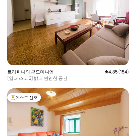
트라파니의 콘도미니엄
평점 4.85점(5점
4.85 (184)
[일 페스코 3] 밝고 편안한 공간
게스트 선호
상위 게스트 선호