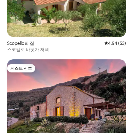
Scopello의 집
평점 4.94점(5
4.94 (53)
스코펠로 바닷가 저택
게스트 선호
게스트 선호