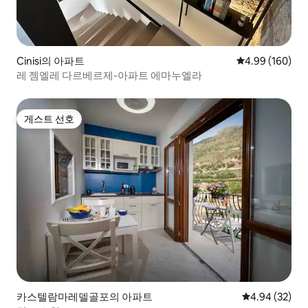
Cinisi의 아파트
평점 4.99점(5점
4.99 (160)
레 젬엘레 다르베르제-아파트 에마누엘라
게스트 선호
게스트 선호
카스텔람마레델골포의 아파트
평점 4.94점(5
4.94 (32)