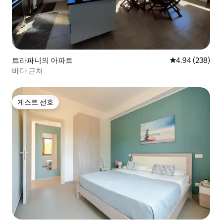
트라파니의 아파트
평점 4.94점(5점
4.94 (238)
바다 근처
게스트 선호
게스트 선호