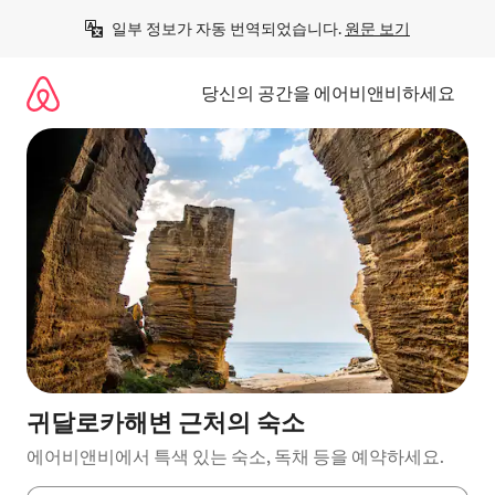
콘
일부 정보가 자동 번역되었습니다. 
원문 보기
텐
츠
로
당신의 공간을 에어비앤비하세요
바
로
가
기
귀달로카해변 근처의 숙소
에어비앤비에서 특색 있는 숙소, 독채 등을 예약하세요.