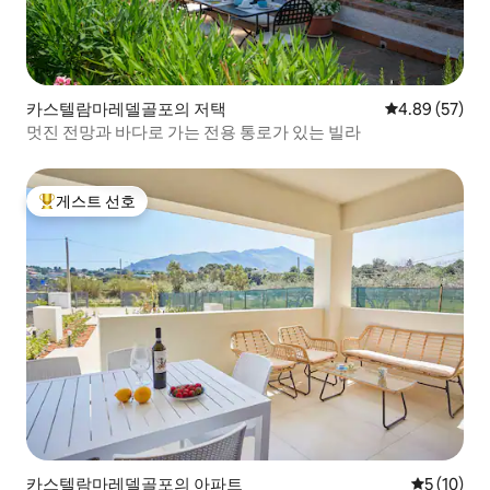
카스텔람마레델골포의 저택
평점 4.89점(5
4.89 (57)
멋진 전망과 바다로 가는 전용 통로가 있는 빌라
게스트 선호
상위 게스트 선호
카스텔람마레델골포의 아파트
평점 5점(5
5 (10)