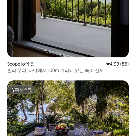
Scopello의 집
평점 4.99점(5
4.99 (86)
빌라 푸파, 바다에서 100m 거리에 있는 숙소 전체
슈퍼호스트
슈퍼호스트