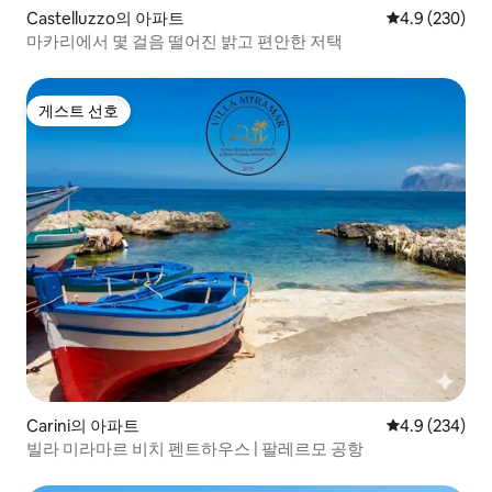
Castelluzzo의 아파트
평점 4.9점(5점
4.9 (230)
마카리에서 몇 걸음 떨어진 밝고 편안한 저택
게스트 선호
게스트 선호
Carini의 아파트
평점 4.9점(5점
4.9 (234)
​빌라 미라마르 비치 펜트하우스 | 팔레르모 공항