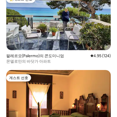
상위 게스트 선호
팔레르모(Palermo)의 콘도미니엄
평점 4.95점(5점
4.95 (124)
몬델로만의 바닷가 아파트
게스트 선호
게스트 선호