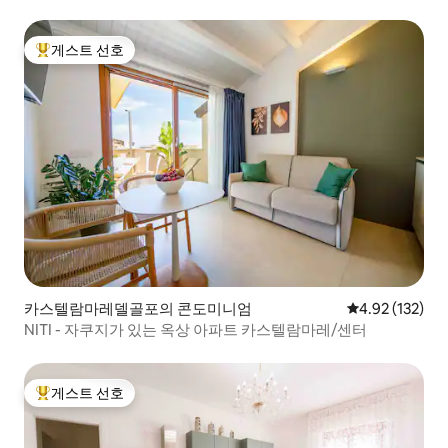
게스트 선호
상위 게스트 선호
카스텔람마레델골포의 콘도미니엄
평점 4.92점(5
4.92 (132)
NITI - 자쿠지가 있는 옥상 아파트 카스텔람마레/센터
게스트 선호
상위 게스트 선호