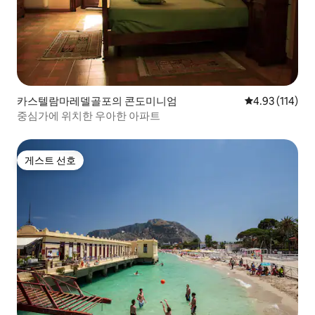
카스텔람마레델골포의 콘도미니엄
평점 4.93점(5
4.93 (114)
중심가에 위치한 우아한 아파트
게스트 선호
게스트 선호