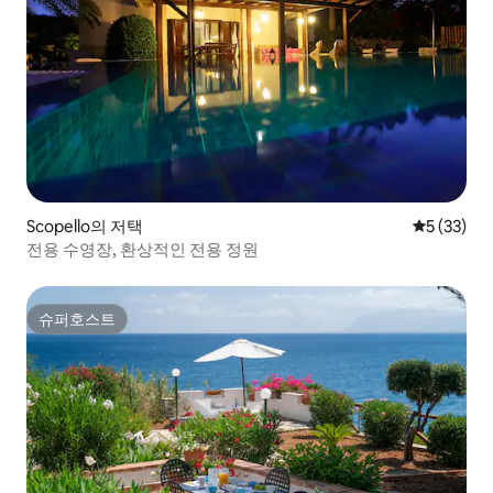
Scopello의 저택
평점 5점(5
5 (33)
전용 수영장, 환상적인 전용 정원
슈퍼호스트
슈퍼호스트