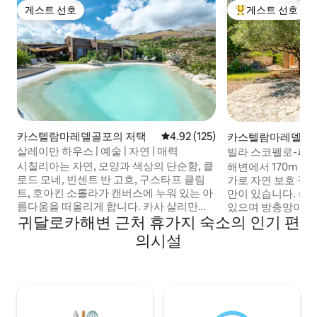
게스트 선호
게스트 선호
게스트 선호
상위 게스트 선호
카스텔람마레델골포의 저택
평점 4.92점(5점 만점), 후기 125
4.92 (125)
카스텔람마레델골포
살레이만 하우스 | 예술 | 자연 | 매력
빌라 스코펠로-파
170m 전용 작은 만
시칠리아는 자연, 모양과 색상의 단순함, 클
해변에서 170m 
로드 모네, 빈센트 반 고흐, 구스타프 클림
가로 자연 보호 구역
트, 호아킨 소롤라가 캔버스에 누워 있는 아
만이 있습니다. 숙
름다움을 떠올리게 합니다. 카사 살리만
있으며 방충망이 설
귀달로카해변 근처 휴가지 숙소의 인기 편
(Casa Saleiman) 은 카스텔람마르만, 진가
샤워기가 있는 정원
로 보호구역, 스코펠로 토나라 (Scopello 's
있으며, 싱크대가 
의시설
Tonnara) 와 파라글리오니 (faraglioni), 우
일광욕 침대, 소파 
스티카 섬 (Ustica) 의 숨막히는 전망을 감상
심, 저녁 식사 또는
하며 시칠리아의 매력을 구현합니다. 이보
수 있습니다. 바다
다 더 좋은 곳은 없습니다. 석재, 나무, 다리
로 사용할 수 있는 
미, 오래된 수공예품, 시간, 물, 태양, 소금,
며 돌길로 가까운 
바람이 주요 작업을 수행했습니다. 저는 그
바글리오, 바, 펍, 