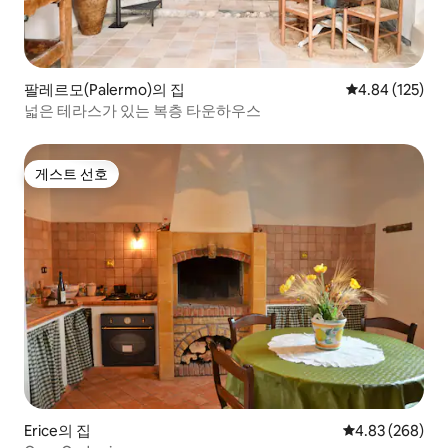
팔레르모(Palermo)의 집
평점 4.84점(5점
4.84 (125)
넓은 테라스가 있는 복층 타운하우스
게스트 선호
게스트 선호
Erice의 집
평점 4.83점(5점
4.83 (268)