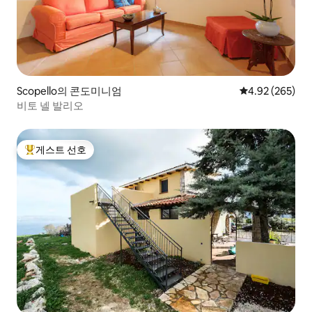
Scopello의 콘도미니엄
평점 4.92점(5점
4.92 (265)
비토 넬 발리오
게스트 선호
상위 게스트 선호