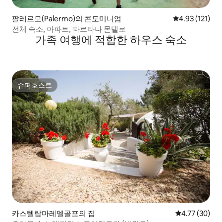
팔레르모(Palermo)의 콘도미니엄
평점 4.93점(5
4.93 (121)
전체 숙소, 아파트, 파르타나 몬델로
가족 여행에 적합한 하우스 숙소
슈퍼호스트
슈퍼호스트
카스텔람마레델골포의 집
평점 4.77점(5
4.77 (30)