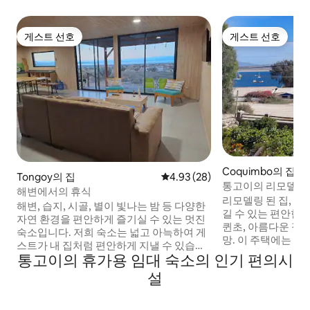
게스트 선호
게스트 선호
게스트 선호
게스트 선호
Coquimbo의 집
Tongoy의 집
평점 4.93점(5점 만점), 후기 28
4.93 (28)
통고이의 리모델링된
해변에서의 휴식
리모델링 된 집, 넓
해변, 습지, 시골, 별이 빛나는 밤 등 다양한
길 수 있는 편안한 야
자연 환경을 편안하게 즐기실 수 있는 멋진
퀸초, 아름다운 정원,
숙소입니다. 저희 숙소는 넓고 아늑하여 게
망. 이 주택에는 1 
스트가 내 집처럼 편안하게 지낼 수 있습니
의 침대 3 개가 있는
통고이의 휴가용 임대 숙소의 인기 편의시
다. 통고이(Tongoy)의 주요 해변이 한눈에
과 매우 넓고 시설이
보이는 테라스에 위치해 있으며(차로 3~5
설
당이 있습니다. 안뜰로 나가면 집과 연결되
분 거리), 통고이에서 남쪽으로 20분, 푸에
어 있지만 내부 연결
르토 알데아(Puerto Aldea)에서 5분, 아시
있으며, 이 건물에는 