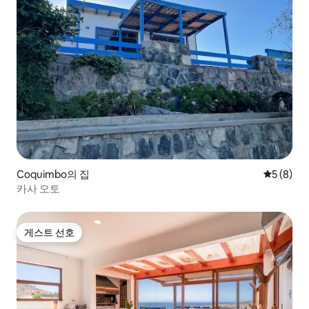
Coquimbo의 집
평점 5점(
5 (8)
카사 오토
게스트 선호
게스트 선호