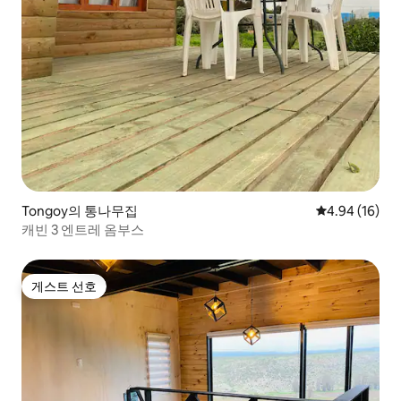
Tongoy의 통나무집
평점 4.94점(5
4.94 (16)
캐빈 3 엔트레 옴부스
게스트 선호
게스트 선호