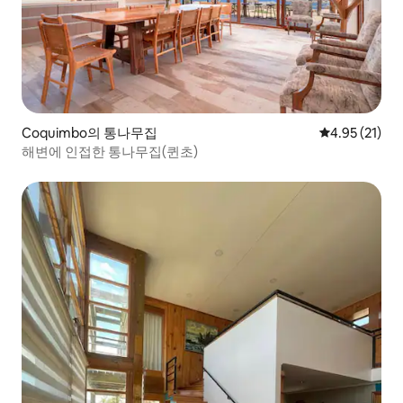
Coquimbo의 통나무집
평점 4.95점(5
4.95 (21)
해변에 인접한 통나무집(퀸초)