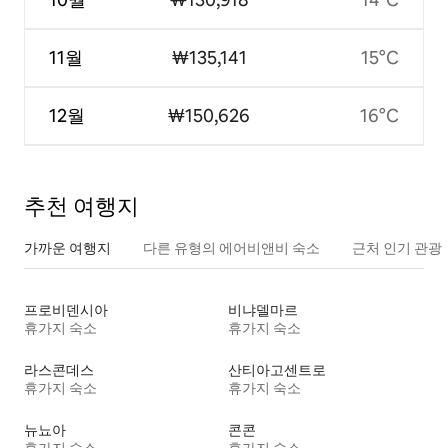
11월
₩135,141
15°C
12월
₩150,626
16°C
추천 여행지
가까운 여행지
다른 유형의 에어비앤비 숙소
근처 인기 관광
프로비덴시아
비냐델마르
휴가지 숙소
휴가지 숙소
라스콘데스
산티아고센트로
휴가지 숙소
휴가지 숙소
뉴뇨아
콘콘
휴가지 숙소
휴가지 숙소