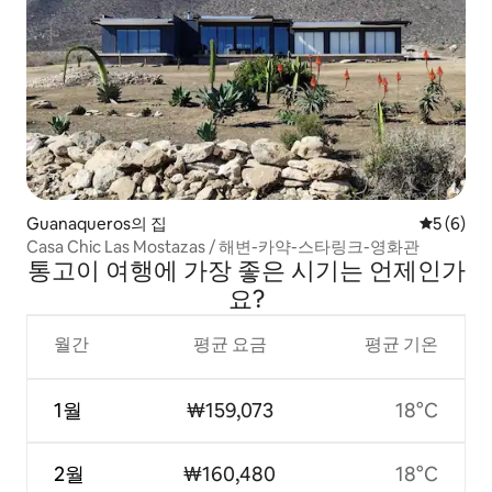
Guanaqueros의 집
평점 5점(
5 (6)
Casa Chic Las Mostazas / 해변-카약-스타링크-영화관
통고이 여행에 가장 좋은 시기는 언제인가
요?
월간
평균 요금
평균 기온
1월
₩159,073
18°C
2월
₩160,480
18°C