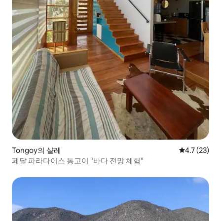
Tongoy의 샬레
평점 4.7점(5
4.7 (23)
페달 파라다이스 통고이 "바다 전망 체험"