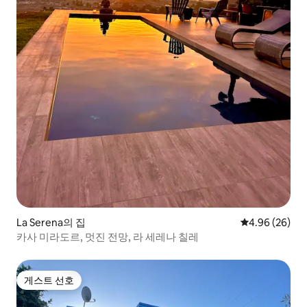
La Serena의 집
평점 4.96점(5
4.96 (26)
카사 미라도르, 멋진 전망, 라 세레나 칠레
게스트 선호
게스트 선호