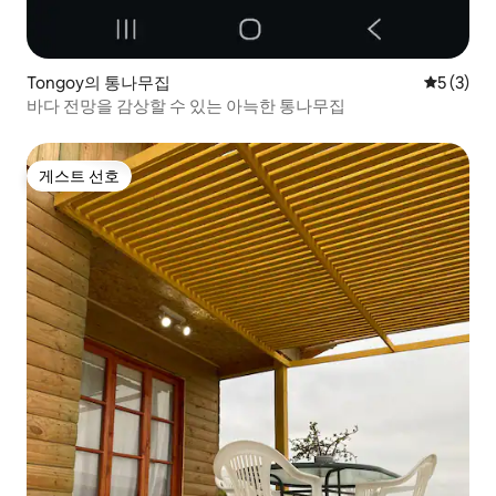
Tongoy의 통나무집
평점 5점(
5 (3)
바다 전망을 감상할 수 있는 아늑한 통나무집
게스트 선호
게스트 선호