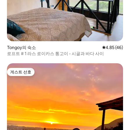
Tongoy의 숙소
평점 4.85점(5
4.85 (46)
로프트 # 1 라스 로이카스 통고이 - 시골과 바다 사이
게스트 선호
게스트 선호