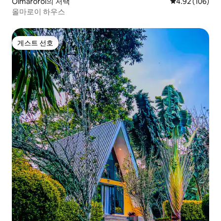
Olmaroroi의 저택
평점 4.92점(5점
4.92 (106)
올마로이 하우스
게스트 선호
게스트 선호