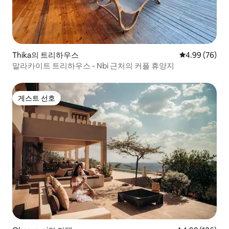
Thika의 트리하우스
평점 4.99점(5
4.99 (76)
말라카이트 트리하우스 - Nbi 근처의 커플 휴양지
게스트 선호
게스트 선호