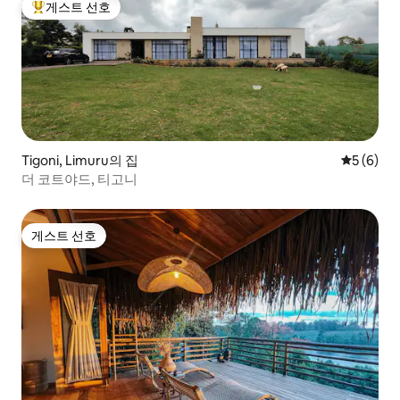
게스트 선호
상위 게스트 선호
Tigoni, Limuru의 집
평점 5점(
5 (6)
더 코트야드, 티고니
게스트 선호
게스트 선호