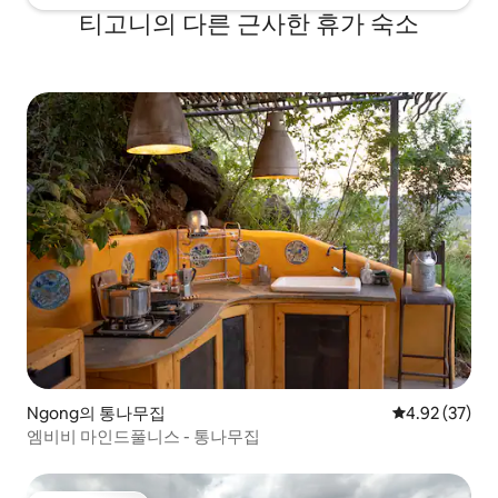
티고니의 다른 근사한 휴가 숙소
Ngong의 통나무집
평점 4.92점(5
4.92 (37)
엠비비 마인드풀니스 - 통나무집