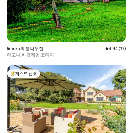
limuru의 통나무집
평점 4.94점(5
4.94 (17)
티고니 A-프레임 코티지
게스트 선호
상위 게스트 선호