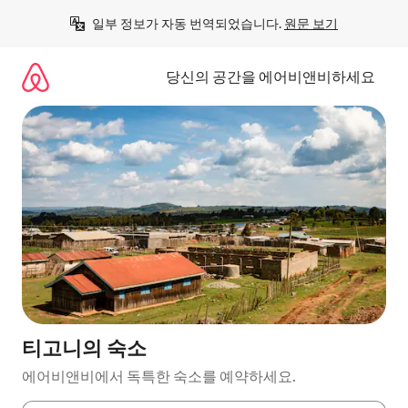
콘
일부 정보가 자동 번역되었습니다. 
원문 보기
텐
츠
로
당신의 공간을 에어비앤비하세요
바
로
가
기
티고니의 숙소
에어비앤비에서 독특한 숙소를 예약하세요.