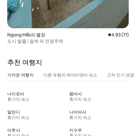
Ngong Hills의 별장
평점 4.93점(5
4.93 (71)
도시 탈출 | 절벽 위 전원주택
추천 여행지
가까운 여행지
다른 유형의 에어비앤비 숙소
근처 인기 관광
나이로비
몸바사
휴가지 숙소
휴가지 숙소
말린디
나이바샤
휴가지 숙소
휴가지 숙소
아루샤
키수무
휴가지 숙소
휴가지 숙소