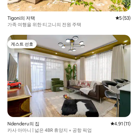
Tigoni의 저택
평점 5점(5
5 (53)
가족 여행을 위한 티고니의 전원 주택
게스트 선호
게스트 선호
Ndenderu의 집
평점 4.91점(
4.91 (11)
카사 아마니 | 넓은 4BR 휴양지 + 공항 픽업