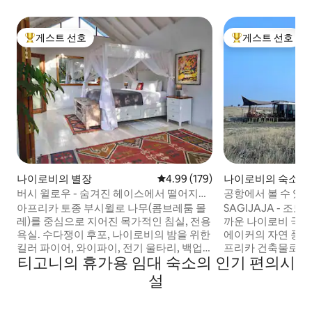
게스트 선호
게스트 선호
상위 게스트 선호
상위 게스트 선호
나이로비의 별장
평점 4.99점(5점 만점), 후기 179
4.99 (179)
나이로비의 숙소
버시 윌로우 - 숨겨진 헤이스에서 떨어지는
공항에서 볼 수 있는
햇살.
아프리카 토종 부시윌로 나무(콤브레툼 몰
SAGIJAJA - 조
레)를 중심으로 지어진 목가적인 침실, 전용
까운 나이로비 국립
욕실. 수다쟁이 후포, 나이로비의 밤을 위한
에이커의 자연 풍경
킬러 파이어, 와이파이, 전기 울타리, 백업
프리카 건축물로, 
티고니의 휴가용 임대 숙소의 인기 편의시
인버터 및 발전기, 베란다 2개, 마실 수 있는
다. 3000평방 피트의 개방형 구조로 부분적
시추공 물, 성숙한 정원 및 나무가 완비되어
으로 매달려 있으며
설
있습니다. 키텐겔라 유리 스튜디오에서 도
닥부터 지붕까지 유
보로 5분 거리에 있습니다. 이 스튜디오는
개에서 6명이 숙박할 수