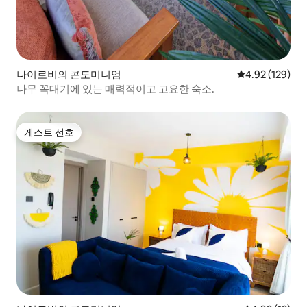
나이로비의 콘도미니엄
평점 4.92점(5점
4.92 (129)
나무 꼭대기에 있는 매력적이고 고요한 숙소.
게스트 선호
게스트 선호