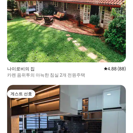
나이로비의 집
평점 4.88점(5
4.88 (88)
카렌 음위투의 아늑한 침실 2개 전원주택
게스트 선호
게스트 선호