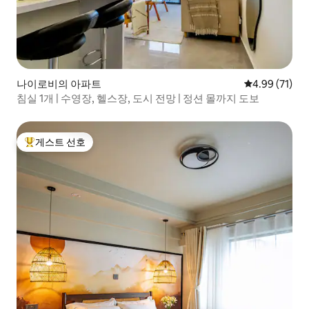
나이로비의 아파트
평점 4.99점(5
4.99 (71)
침실 1개 | 수영장, 헬스장, 도시 전망 | 정션 몰까지 도보
게스트 선호
상위 게스트 선호