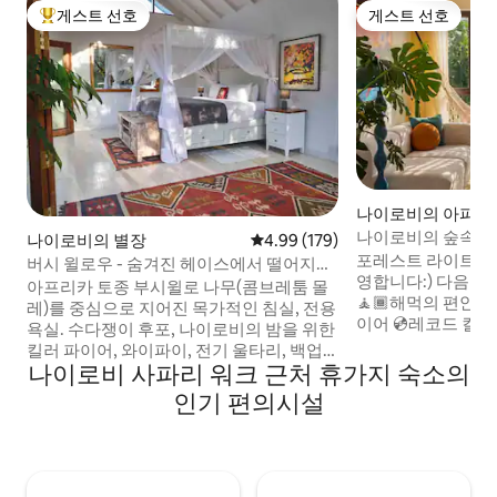
게스트 선호
게스트 선호
상위 게스트 선호
게스트 선호
나이로비의 아파트
나이로비의 숲속 휴
나이로비의 별장
평점 4.99점(5점 만점), 후기 179
4.99 (179)
포레스트 라이트 리
버시 윌로우 - 숨겨진 헤이스에서 떨어지는
영합니다:) 다음을 
햇살.
아프리카 토종 부시윌로 나무(콤브레툼 몰
🧘🏾해먹의 편안함
레)를 중심으로 지어진 목가적인 침실, 전용
이어 💿레코드 컬렉션 
욕실. 수다쟁이 후포, 나이로비의 밤을 위한
스장 🏊🏼‍♀️ 온수 수영장 🎱당구대 🏓탁구 💼
킬러 파이어, 와이파이, 전기 울타리, 백업
업무 공간 🚀고속 
나이로비 사파리 워크 근처 휴가지 숙소의
인버터 및 발전기, 베란다 2개, 마실 수 있는
앰비언트 라이트 🅿️주차 🍳 주방 시설 완비
시추공 물, 성숙한 정원 및 나무가 완비되어
인기 편의시설
🔋전체 백업 발전기
있습니다. 키텐겔라 유리 스튜디오에서 도
체크인 기타 녹지 애
보로 5분 거리에 있습니다. 이 스튜디오는
가, 출장자 및 로
생동감 넘치는 두툼한 예술 유리 작품으로
을 위해 설계된 미
유명한 케냐의 상징적인 재활용 유리 공방
로운 휴양지