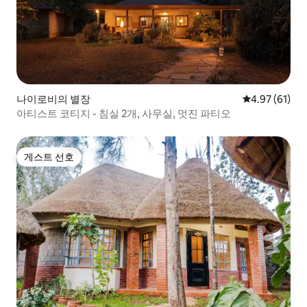
나이로비의 별장
평점 4.97점(5
4.97 (61)
아티스트 코티지 - 침실 2개, 사무실, 멋진 파티오
게스트 선호
게스트 선호