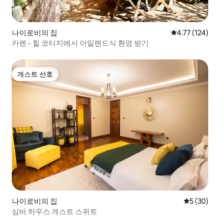
나이로비의 집
평점 4.77점(5
4.77 (124)
카렌 - 힐 코티지에서 아일랜드식 환영 받기
게스트 선호
게스트 선호
나이로비의 집
평점 5점(5
5 (30)
심바 하우스 게스트 스위트