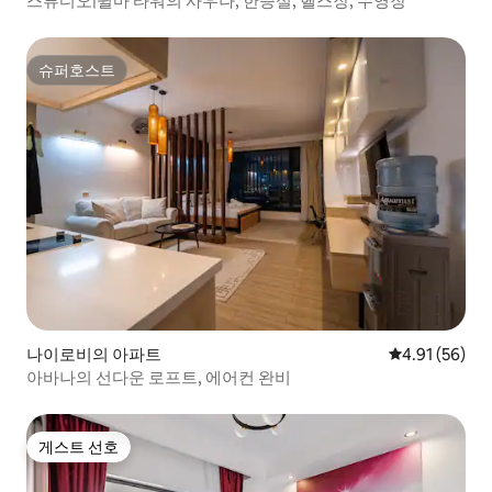
스튜디오|윌마 타워의 사우나, 한증실, 헬스장, 수영장
슈퍼호스트
슈퍼호스트
나이로비의 아파트
평점 4.91점(5
4.91 (56)
아바나의 선다운 로프트, 에어컨 완비
게스트 선호
게스트 선호