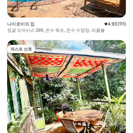
나이로비의 집
평점 4.93점(5
4.93 (111)
정글 오아시스 2BR, 온수 욕조, 온수 수영장, 피클볼
게스트 선호
게스트 선호