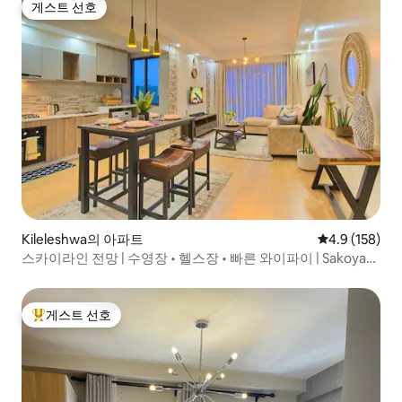
게스트 선호
게스트 선호
Kileleshwa의 아파트
평점 4.9점(5점
4.9 (158)
스카이라인 전망 | 수영장 • 헬스장 • 빠른 와이파이 | Sakoya
One
게스트 선호
상위 게스트 선호