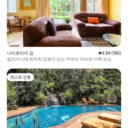
나이로비의 집
평점 4.94점(5점
4.94 (186)
킬리마니에 위치한 정원이 있는 주에의 아늑한 가족 숙소
게스트 선호
게스트 선호