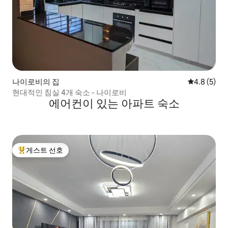
나이로비의 집
평점 4.8점(
4.8 (5)
현대적인 침실 4개 숙소 - 나이로비
에어컨이 있는 아파트 숙소
게스트 선호
상위 게스트 선호