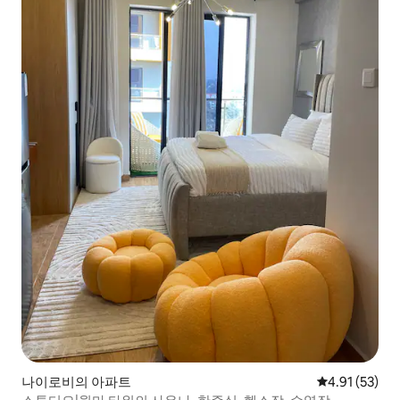
나이로비의 아파트
평점 4.91점(5
4.91 (53)