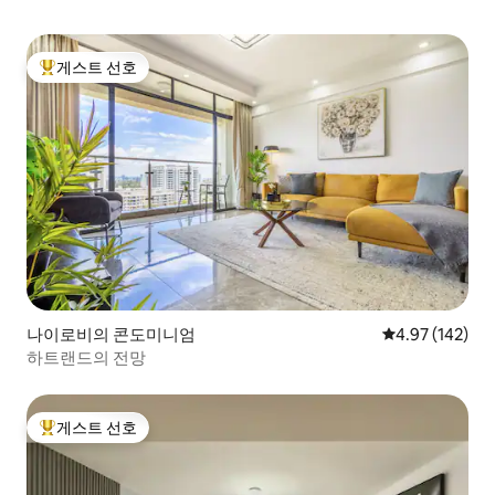
게스트 선호
상위 게스트 선호
나이로비의 콘도미니엄
평점 4.97점(5점
4.97 (142)
하트랜드의 전망
게스트 선호
상위 게스트 선호