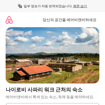
콘
일부 정보가 자동 번역되었습니다. 
원문 보기
텐
츠
로
당신의 공간을 에어비앤비하세요
바
로
가
기
나이로비 사파리 워크 근처의 숙소
에어비앤비에서 특색 있는 숙소, 독채 등을 예약하세요.