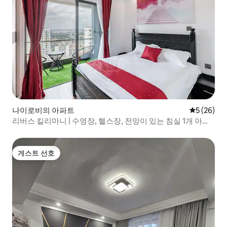
나이로비의 아파트
평점 5점(5
5 (26)
리버스 킬리마니 | 수영장, 헬스장, 전망이 있는 침실 1개 아파
트
게스트 선호
게스트 선호