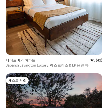
나이로비의 아파트
평점 5점(5
5 (42)
Japandi Lavington Luxury: 에스프레소 & LP 음반 바
게스트 선호
게스트 선호