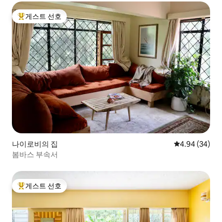
게스트 선호
상위 게스트 선호
나이로비의 집
평점 4.94점(5
4.94 (34)
봄바스 부속서
게스트 선호
상위 게스트 선호