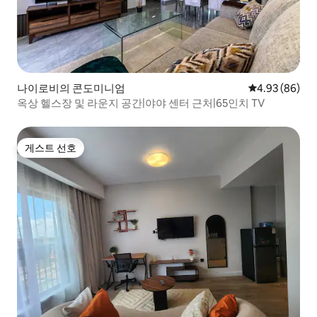
나이로비의 콘도미니엄
평점 4.93점(5
4.93 (86)
옥상 헬스장 및 라운지 공간|야야 센터 근처|65인치 TV
게스트 선호
게스트 선호