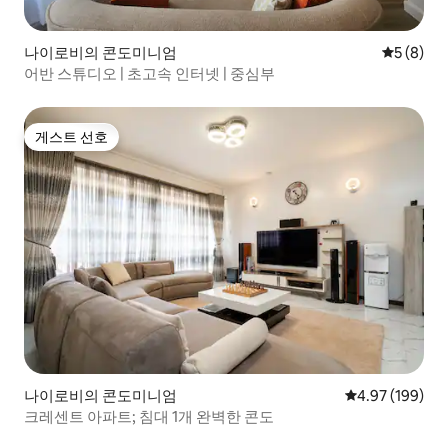
나이로비의 콘도미니엄
평점 5점(
5 (8)
어반 스튜디오 | 초고속 인터넷 | 중심부
게스트 선호
게스트 선호
나이로비의 콘도미니엄
평점 4.97점(5점
4.97 (199)
크레센트 아파트; 침대 1개 완벽한 콘도