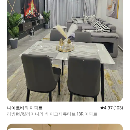
나이로비의 아파트
평점 4.97점(5점
4.97 (103)
라빙턴/킬리마니의 빅 이그제큐티브 1BR 아파트