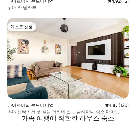
나이로비의 콘도미니엄
평점 4.92점(5
4.92 (12)
우아 라 달라부
게스트 선호
게스트 선호
나이로비의 콘도미니엄
평점 4.87점(5점
4.87 (120)
야야 센터에서 몇 걸음 거리에 있는 킬리마니 럭스 아파트
가족 여행에 적합한 하우스 숙소