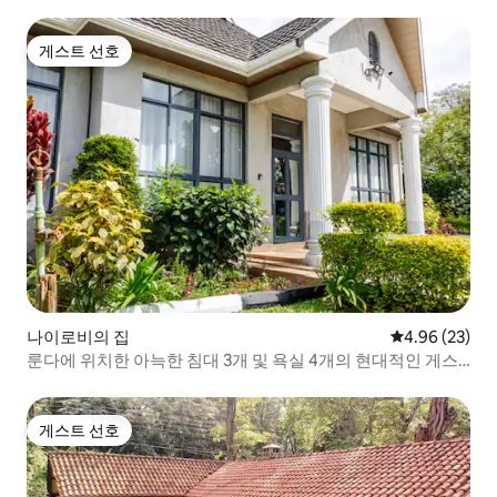
게스트 선호
게스트 선호
나이로비의 집
평점 4.96점(5
4.96 (23)
룬다에 위치한 아늑한 침대 3개 및 욕실 4개의 현대적인 게스
트하우스
게스트 선호
게스트 선호