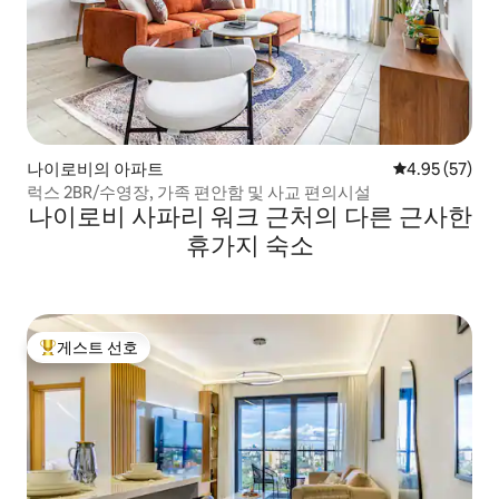
나이로비의 아파트
평점 4.95점(5
4.95 (57)
럭스 2BR/수영장, 가족 편안함 및 사교 편의시설
나이로비 사파리 워크 근처의 다른 근사한
휴가지 숙소
게스트 선호
상위 게스트 선호