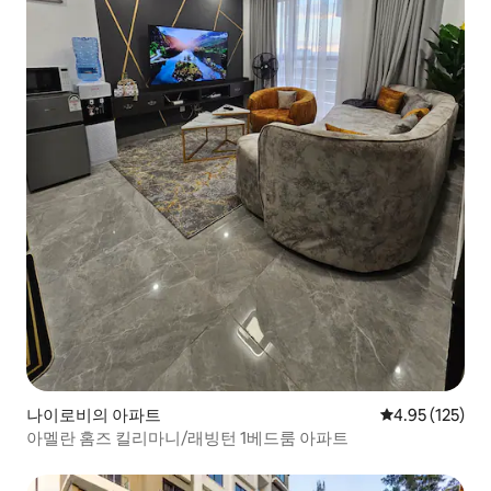
나이로비의 아파트
평점 4.95점(5
4.95 (125)
아멜란 홈즈 킬리마니/래빙턴 1베드룸 아파트