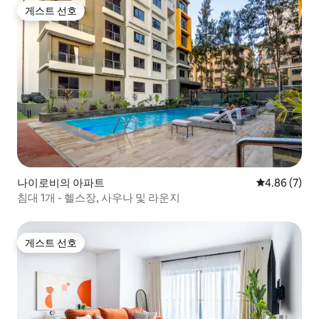
게스트 선호
게스트 선호
나이로비의 아파트
평점 4.86점(
4.86 (7)
침대 1개 - 헬스장, 사우나 및 라운지
게스트 선호
게스트 선호