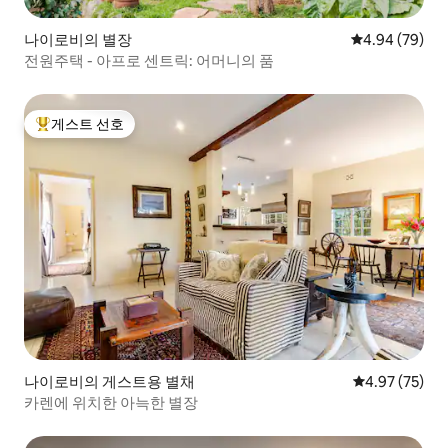
나이로비의 별장
평점 4.94점(5
4.94 (79)
전원주택 - 아프로 센트릭: 어머니의 품
게스트 선호
상위 게스트 선호
나이로비의 게스트용 별채
평점 4.97점(5
4.97 (75)
카렌에 위치한 아늑한 별장