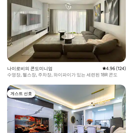
나이로비의 콘도미니엄
평점 4.96점(5점
4.96 (124)
수영장, 헬스장, 주차장, 와이파이가 있는 세련된 1BR 콘도
게스트 선호
게스트 선호