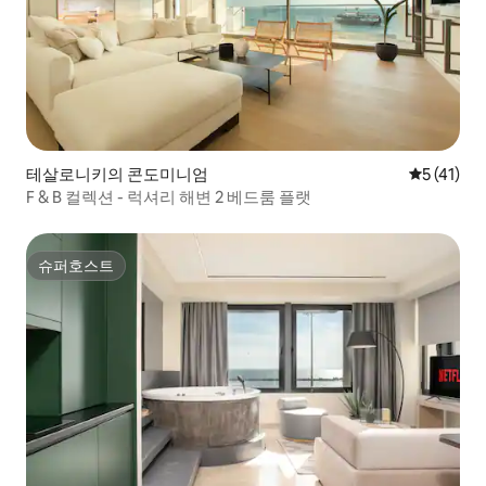
테살로니키의 콘도미니엄
평점 5점(5
5 (41)
F & B 컬렉션 - 럭셔리 해변 2 베드룸 플랫
슈퍼호스트
슈퍼호스트