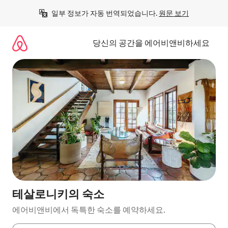
콘
일부 정보가 자동 번역되었습니다. 
원문 보기
텐
츠
로
당신의 공간을 에어비앤비하세요
바
로
가
기
테살로니키의 숙소
에어비앤비에서 독특한 숙소를 예약하세요.