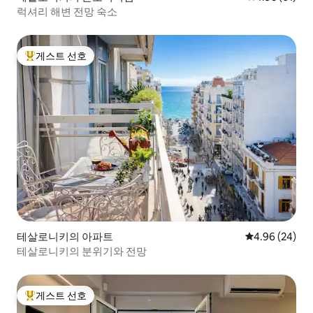
럭셔리 해변 전망 숙소
게스트 선호
상위 게스트 선호
테살로니키의 아파트
평점 4.96점(5
4.96 (24)
테살로니키의 분위기와 전망
게스트 선호
상위 게스트 선호