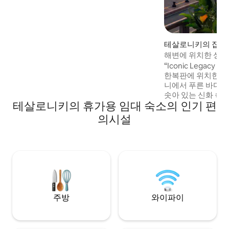
분 거리에 있으며, 카페, 레스토랑, 상점, 나
이트라이프에서 몇 걸음 거리에 있습니다.
이 스위트에는 시설이 완비된 주방, 넷플릭
스, 코스모테 TV, 프리미엄 침구, 편안하고
기억에 남는 숙박을 위해 만들어진 아늑하
테살로니키의 집
고 현대적인 디자인이 있습니다.
해변에 위치한 상징
트
“Iconic Legacy
한복판에 위치한 진
니에서 푸른 바다, 
솟아 있는 신화 속
테살로니키의 휴가용 임대 숙소의 인기 편
전망을 감상할 수 
테일은 비교할 수 
의시설
러분을 안내하기 위
리고 밖으로 나가
자랑하는 카페와 
다리고 있습니다. 
은 잊지 못할 경험이
주방
와이파이