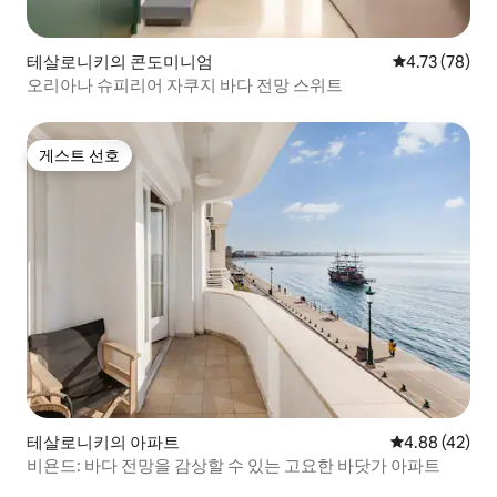
테살로니키의 콘도미니엄
평점 4.73점(5
4.73 (78)
오리아나 슈피리어 자쿠지 바다 전망 스위트
게스트 선호
게스트 선호
테살로니키의 아파트
평점 4.88점(5
4.88 (42)
비욘드: 바다 전망을 감상할 수 있는 고요한 바닷가 아파트