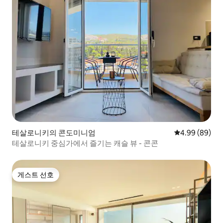
테살로니키의 콘도미니엄
평점 4.99점(5
4.99 (89)
테살로니키 중심가에서 즐기는 캐슬 뷰 - 콘콘
게스트 선호
게스트 선호