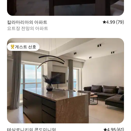
칼라마리아의 아파트
평점 4.99점(5
4.99 (79)
요트장 전망의 아파트
게스트 선호
상위 게스트 선호
테살로니키의 콘도미니엄
평점 4.95점(5
4.95 (61)