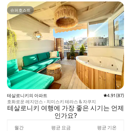
슈퍼호스트
슈퍼호스트
테살로니키의 아파트
평점 4.91점(5
4.91 (87)
호화로운 레지던스 - 치미스키 테라스 & 자쿠지
테살로니키 여행에 가장 좋은 시기는 언제
인가요?
월간
평균 요금
평균 기온