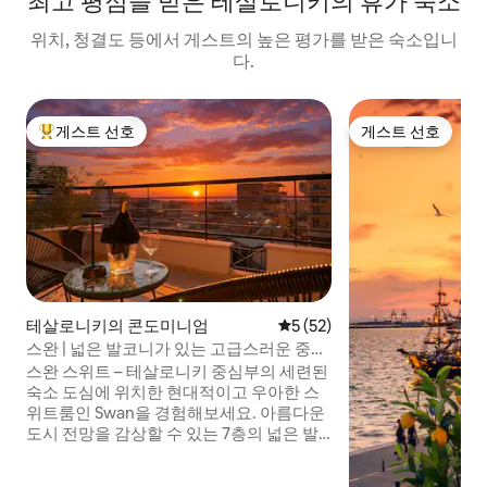
최고 평점을 받은 테살로니키의 휴가 숙소
위치, 청결도 등에서 게스트의 높은 평가를 받은 숙소입니
다.
게스트 선호
게스트 선호
상위 게스트 선호
게스트 선호
테살로니키의 콘도미니엄
평점 5점(5점 만점), 후기 52
5 (52)
스완 | 넓은 발코니가 있는 고급스러운 중심
부 숙소
스완 스위트 – 테살로니키 중심부의 세련된
숙소 도심에 위치한 현대적이고 우아한 스
위트룸인 Swan을 경험해보세요. 아름다운
도시 전망을 감상할 수 있는 7층의 넓은 발
코니에서 휴식을 취해보세요. 아침 커피나
저녁 와인에 적합합니다. 지하철에서 단 4