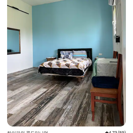
하이파의 콘도미니엄
평점 4.73점(5
4.73 (59)