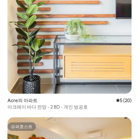
Acre의 아파트
평점 5점(5
5 (20)
아크레이 바다 전망 - 2 BD - 개인 방공호
슈퍼호스트
슈퍼호스트