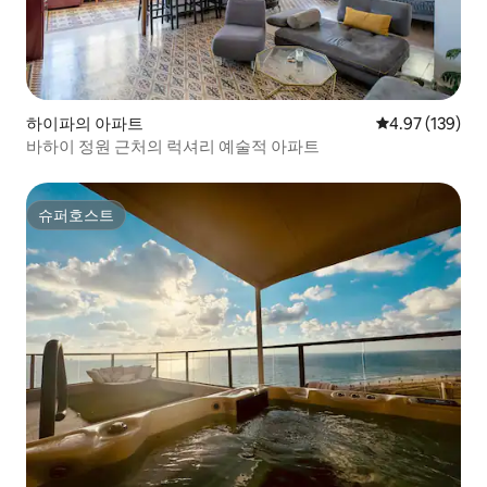
하이파의 아파트
평점 4.97점(5점
4.97 (139)
바하이 정원 근처의 럭셔리 예술적 아파트
슈퍼호스트
슈퍼호스트