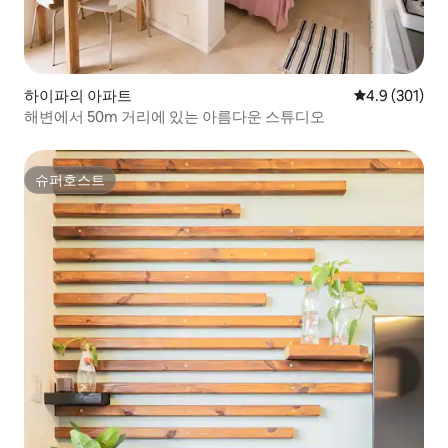
하이파의 아파트
평점 4.9점(5점
4.9 (301)
해변에서 50m 거리에 있는 아름다운 스튜디오
슈퍼호스트
슈퍼호스트