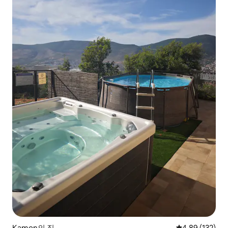
Kamon의 집
평점 4.89점(5점
4.89 (132)