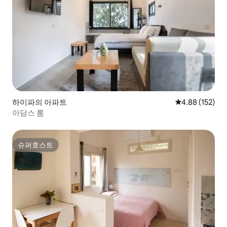
하이파의 아파트
평점 4.88점(5점
4.88 (152)
아담스 룸
슈퍼호스트
슈퍼호스트