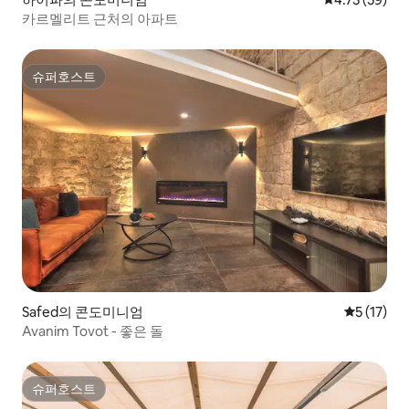
카르멜리트 근처의 아파트
슈퍼호스트
슈퍼호스트
Safed의 콘도미니엄
평점 5점(5
5 (17)
Avanim Tovot - 좋은 돌
슈퍼호스트
슈퍼호스트