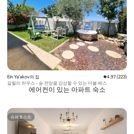
Ein Ya'akov의 집
평점 4.97점(5점
4.97 (223)
갈릴리 하우스 - 숲 전망을 감상할 수 있는 더블 배스
에어컨이 있는 아파트 숙소
슈퍼호스트
슈퍼호스트