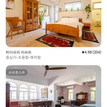
하이파의 아파트
평점 4.98점(5점
4.98 (204)
중심가-조용함-쾌적함
슈퍼호스트
슈퍼호스트