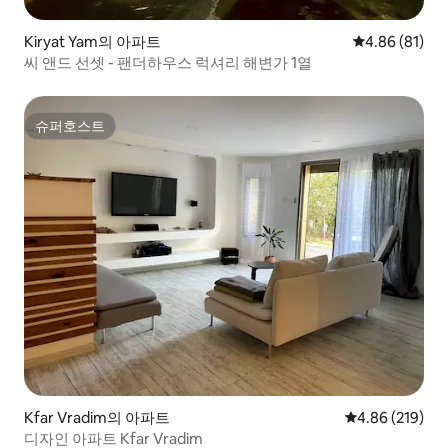
Kiryat Yam의 아파트
평점 4.86점(5
4.86 (81)
씨 앤드 선셋 - 팬더하우스 럭셔리 해변가 1열
슈퍼호스트
슈퍼호스트
Kfar Vradim의 아파트
평점 4.86점(5점
4.86 (219)
디자인 아파트 Kfar Vradim