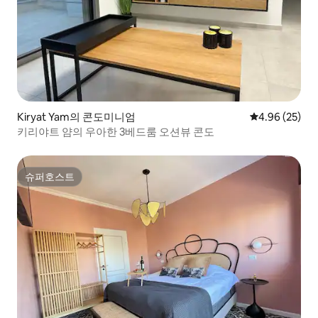
Kiryat Yam의 콘도미니엄
평점 4.96점(5
4.96 (25)
키리야트 얌의 우아한 3베드룸 오션뷰 콘도
슈퍼호스트
슈퍼호스트