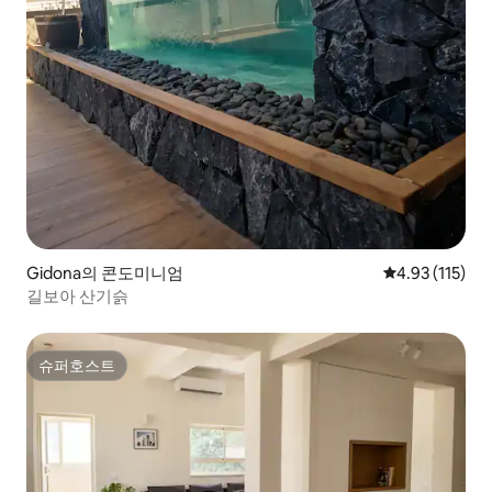
Gidona의 콘도미니엄
평점 4.93점(5
4.93 (115)
길보아 산기슭
슈퍼호스트
슈퍼호스트