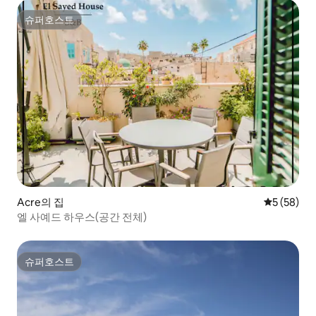
슈퍼호스트
슈퍼호스트
Acre의 집
평점 5점(5
5 (58)
엘 사예드 하우스(공간 전체)
슈퍼호스트
슈퍼호스트