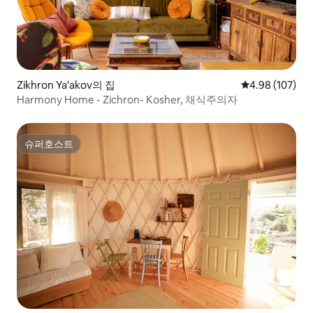
Zikhron Ya'akov의 집
평점 4.98점(5점
4.98 (107)
Harmony Home - Zichron- Kosher, 채식주의자
슈퍼호스트
슈퍼호스트