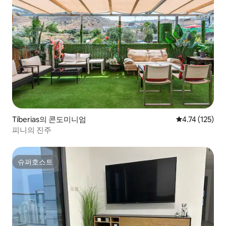
Tiberias의 콘도미니엄
평점 4.74점(5
4.74 (125)
피니의 진주
슈퍼호스트
슈퍼호스트