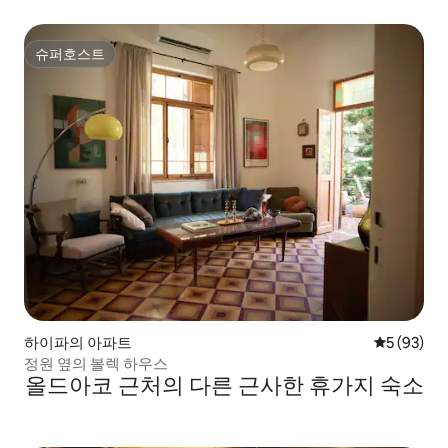
슈퍼호스트
슈퍼호스트
하이파의 아파트
평점 5점(5
5 (93)
정원 옆의 볼렉 하우스
올드아코 근처의 다른 근사한 휴가지 숙소