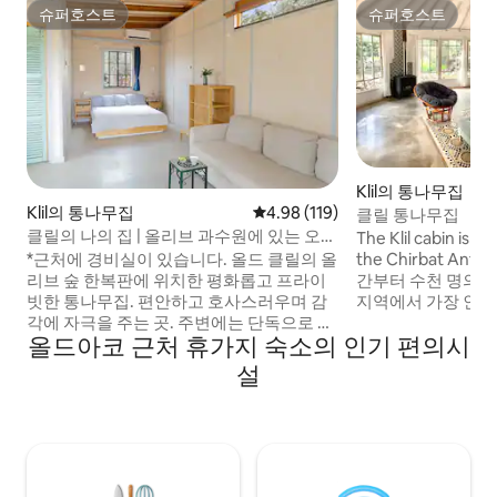
슈퍼호스트
슈퍼호스트
슈퍼호스트
슈퍼호스트
Klil의 통나무집
Klil의 통나무집
평점 4.98점(5점 만점), 후기 119
4.98 (119)
클릴 통나무집
클릴의 나의 집 | 올리브 과수원에 있는 오두
The Klil cabin is lo
막, 거대한 전용 마당
the Chirbat Antique R
*근처에 경비실이 있습니다. 올드 클릴의 올
간부터 수천 명의 
리브 숲 한복판에 위치한 평화롭고 프라이
지역에서 가장 인기
빗한 통나무집. 편안하고 호사스러우며 감
되었습니다. 퀄리티
각에 자극을 주는 곳. 주변에는 단독으로 이
올드아코 근처 휴가지 숙소의 인기 편의시
골 체험을 원하는 
용하실 수 있는 넓은 야생 지역이 펼쳐져 있
게 적합합니다. 냉
으며, 둘러볼 수 있는 좌석 공간과 휴식을 취
설
길 수 있는 유리와 
할 수 있는 공간(그네, 해먹, 정자 포함)이 있
하천에서 도보 거리
습니다. 낭만적이고 조용한 휴양지를 찾는
해변에서 차로 가까운
커플, 그리고 고독을 추구하거나 원격으로
뮤니티의 유기농 정
일하는 개인에게 적합합니다(와이파이 있
까운 거리에 있으며
음). 또한 공간과 조용함을 찾는 소규모 가
사지를 주문하거나
족을 위한 숙소이기도 합니다. 이 캐빈은 특