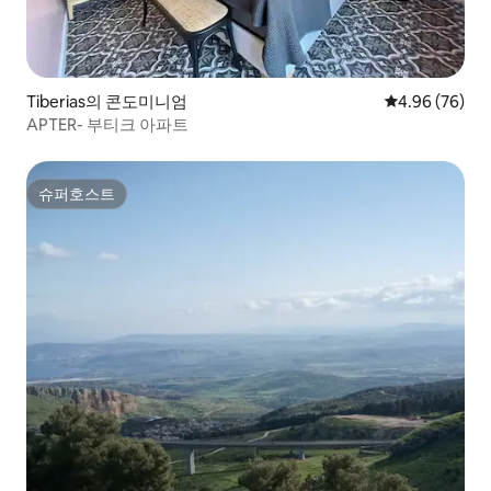
Tiberias의 콘도미니엄
평점 4.96점(5
4.96 (76)
APTER- 부티크 아파트
슈퍼호스트
슈퍼호스트