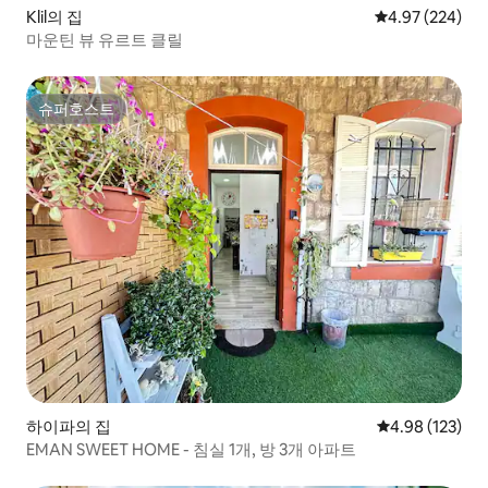
Klil의 집
평점 4.97점(5점
4.97 (224)
마운틴 뷰 유르트 클릴
슈퍼호스트
슈퍼호스트
하이파의 집
평점 4.98점(5점
4.98 (123)
EMAN SWEET HOME - 침실 1개, 방 3개 아파트