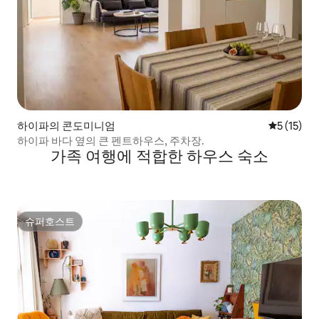
하이파의 콘도미니엄
평점 5점(5
5 (15)
하이파 바다 옆의 큰 펜트하우스, 주차장.
가족 여행에 적합한 하우스 숙소
슈퍼호스트
슈퍼호스트