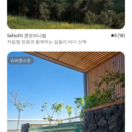
Safed의 콘도미니엄
평점 5점(5
5 (18)
자립형 정원과 함께하는 갈릴리 바다 산맥
슈퍼호스트
슈퍼호스트