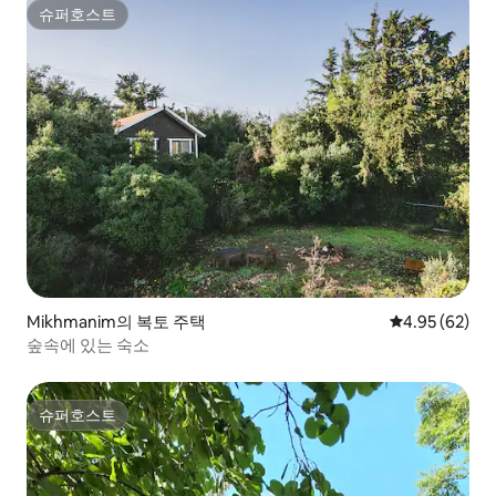
슈퍼호스트
슈퍼호스트
Mikhmanim의 복토 주택
평점 4.95점(5
4.95 (62)
숲속에 있는 숙소
슈퍼호스트
슈퍼호스트