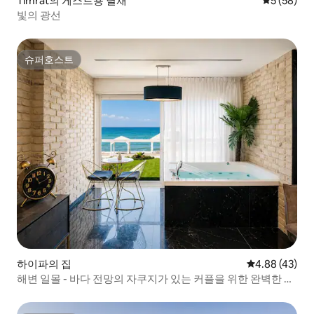
Timrat의 게스트용 별채
평점 5점(5
5 (58)
빛의 광선
슈퍼호스트
슈퍼호스트
하이파의 집
평점 4.88점(5
4.88 (43)
해변 일몰 - 바다 전망의 자쿠지가 있는 커플을 위한 완벽한 아
파트