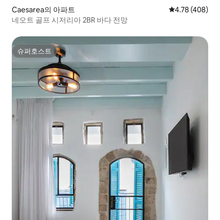
Caesarea의 아파트
평점 4.78점(5점
4.78 (408)
네오트 골프 시저리아 2BR 바다 전망
슈퍼호스트
슈퍼호스트