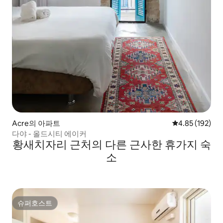
Acre의 아파트
평점 4.85점(5점
4.85 (192)
다야 - 올드시티 에이커
황새치자리 근처의 다른 근사한 휴가지 숙
소
슈퍼호스트
슈퍼호스트