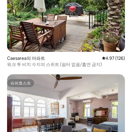
Caesarea의 아파트
평점 4.97점(5점
4.97 (126)
워크 투 비치 수지의 스위트 (쉼터 없음/흡연 금지)
슈퍼호스트
슈퍼호스트