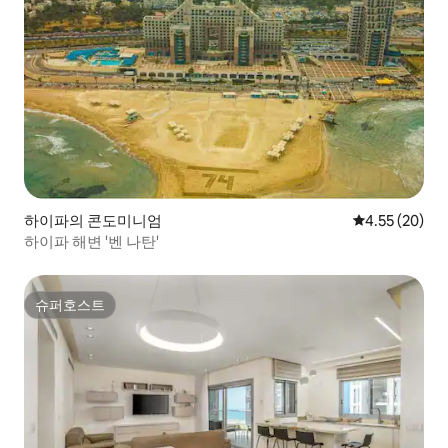
하이파의 콘도미니엄
평점 4.55점(5
4.55 (20)
하이파 해변 '벤 나탄'
슈퍼호스트
슈퍼호스트