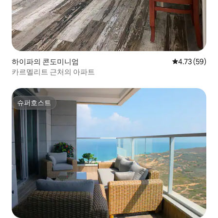
하이파의 콘도미니엄
평점 4.73점(5
4.73 (59)
카르멜리트 근처의 아파트
슈퍼호스트
슈퍼호스트