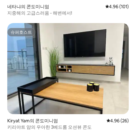
네타냐의 콘도미니엄
평점 4.96점(5
4.96 (101)
지중해의 고급스러움 - 해변에서!
슈퍼호스트
슈퍼호스트
Kiryat Yam의 콘도미니엄
평점 4.96점(5
4.96 (26)
키리야트 얌의 우아한 3베드룸 오션뷰 콘도