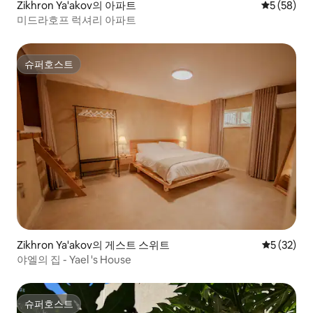
Zikhron Ya'akov의 아파트
평점 5점(5
5 (58)
미드라호프 럭셔리 아파트
슈퍼호스트
슈퍼호스트
Zikhron Ya'akov의 게스트 스위트
평점 5점(5
5 (32)
야엘의 집 - Yael 's House
슈퍼호스트
슈퍼호스트