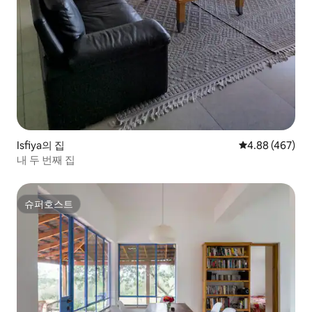
Isfiya의 집
평점 4.88점(5점
4.88 (467)
내 두 번째 집
슈퍼호스트
슈퍼호스트