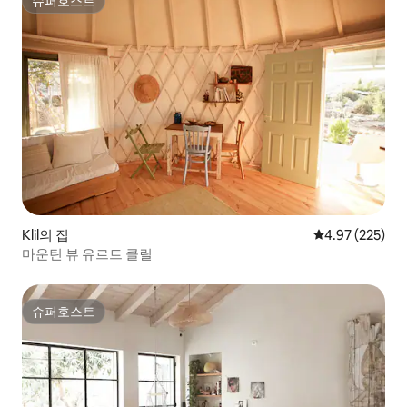
슈퍼호스트
슈퍼호스트
Klil의 집
평점 4.97점(5점
4.97 (225)
마운틴 뷰 유르트 클릴
슈퍼호스트
슈퍼호스트