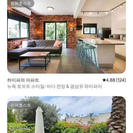
슈퍼호스트
슈퍼호스트
하이파의 아파트
평점 4.88점(5점
4.88 (124)
뉴욕 로프트 스타일: 바다 전망 & 광섬유 와이파이
슈퍼호스트
슈퍼호스트