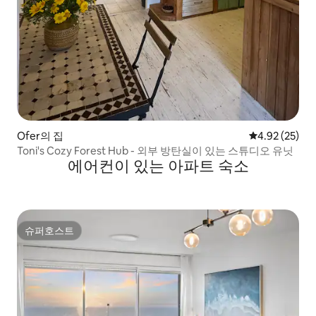
Ofer의 집
평점 4.92점(5
4.92 (25)
Toni's Cozy Forest Hub - 외부 방탄실이 있는 스튜디오 유닛
에어컨이 있는 아파트 숙소
슈퍼호스트
슈퍼호스트