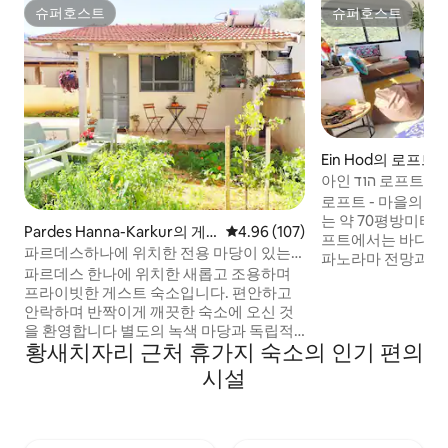
슈퍼호스트
슈퍼호스트
슈퍼호스트
슈퍼호스트
Ein Hod의 로프트
아인 הוד 로프트 70㎡ 바다와 산의 마법 같
은 장엄한 파노라마
로프트 - 마을의 
는 약 70평방미터의
Pardes Hanna-Karkur의 게
평점 4.96점(5점 만점), 후기 107
4.96 (107)
프트에서는 바다와
스트용 별채
파르데스하나에 위치한 전용 마당이 있는
파노라마 전망과 멋
평화로운 숙소
파르데스 한나에 위치한 새롭고 조용하며
습니다. 로프트 내
프라이빗한 게스트 숙소입니다. 편안하고
어 있으며, 주변 
안락하며 반짝이게 깨끗한 숙소에 오신 것
이 공간의 일부인 
을 환영합니다 별도의 녹색 마당과 독립적
낌을 줍니다. 아늑한 
황새치자리 근처 휴가지 숙소의 인기 편의
인 출입구가 있습니다. 커플 또는 1인에게
은 식사 공간, 정형
안성맞춤입니다. 🛡️ 게스트 숙소 옆에 있는
한 그림 그리기 공
시설
저희 집의 안전실. 편안하게 쉬거나, 숨을 쉬
도보 거리 내에 자
거나, 조금 일하거나, 파르데스 한나-카르쿠
바로 이어지는 산책
르의 분위기를 즐겨보세요. 편안하고 고급
는 자연과 마법의 
스러운 더블 침대, 높은 목재 천장, 매력적인