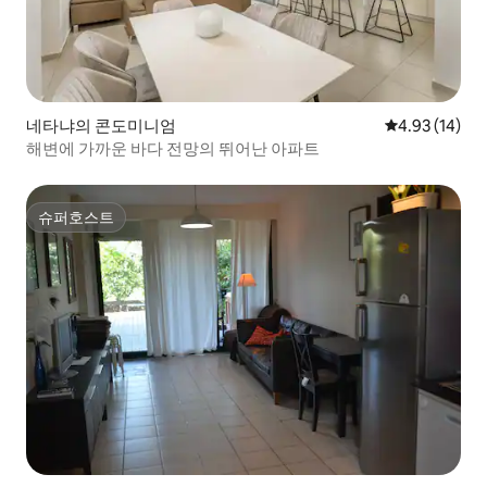
네타냐의 콘도미니엄
평점 4.93점(5
4.93 (14)
해변에 가까운 바다 전망의 뛰어난 아파트
슈퍼호스트
슈퍼호스트