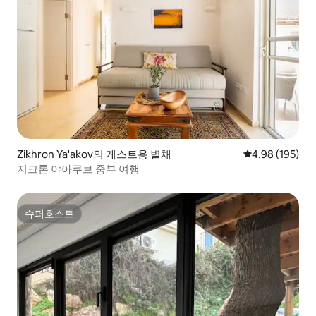
Zikhron Ya'akov의 게스트용 별채
평점 4.98점(5점
4.98 (195)
지크론 야아쿠브 중부 여행
슈퍼호스트
슈퍼호스트