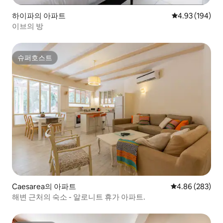
하이파의 아파트
평점 4.93점(5점
4.93 (194)
이브의 방
슈퍼호스트
슈퍼호스트
Caesarea의 아파트
평점 4.86점(5점
4.86 (283)
해변 근처의 숙소 - 알로니트 휴가 아파트.