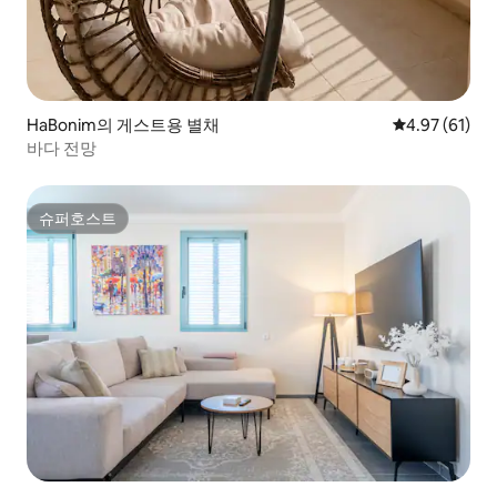
HaBonim의 게스트용 별채
평점 4.97점(5
4.97 (61)
바다 전망
슈퍼호스트
슈퍼호스트