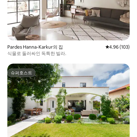
Pardes Hanna-Karkur의 집
평점 4.96점(5점
4.96 (103)
식물로 둘러싸인 독특한 빌라.
슈퍼호스트
슈퍼호스트