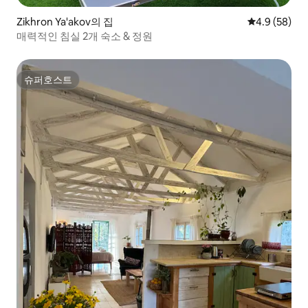
Zikhron Ya'akov의 집
평점 4.9점(5
4.9 (58)
매력적인 침실 2개 숙소 & 정원
슈퍼호스트
슈퍼호스트