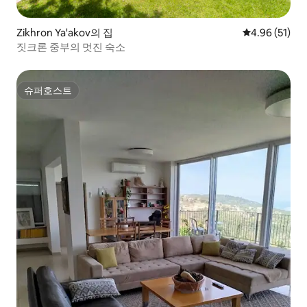
Zikhron Ya'akov의 집
평점 4.96점(5
4.96 (51)
짓크론 중부의 멋진 숙소
슈퍼호스트
슈퍼호스트