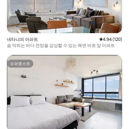
네타냐의 아파트
평점 4.94점(5점
4.94 (120)
숨 막히는 바다 전망을 감상할 수 있는 해변 바로 앞 아파트
슈퍼호스트
슈퍼호스트