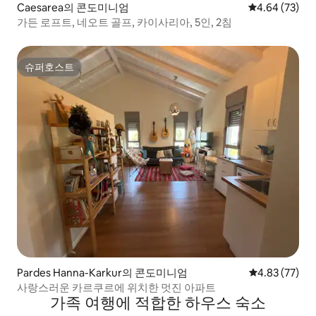
Caesarea의 콘도미니엄
평점 4.64점(5
4.64 (73)
가든 로프트, 네오트 골프, 카이사리아, 5인, 2침
슈퍼호스트
슈퍼호스트
Pardes Hanna-Karkur의 콘도미니엄
평점 4.83점(5
4.83 (77)
사랑스러운 카르쿠르에 위치한 멋진 아파트
가족 여행에 적합한 하우스 숙소