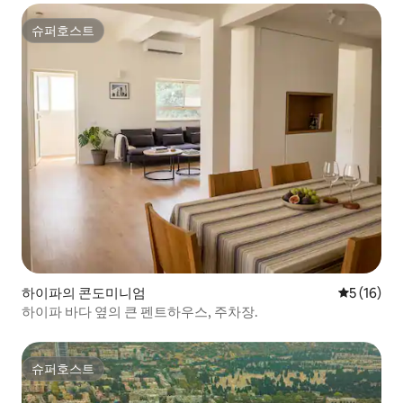
슈퍼호스트
슈퍼호스트
하이파의 콘도미니엄
평점 5점(5
5 (16)
하이파 바다 옆의 큰 펜트하우스, 주차장.
슈퍼호스트
슈퍼호스트