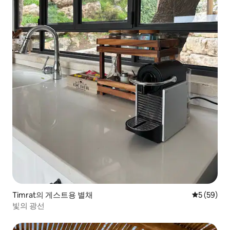
Timrat의 게스트용 별채
평점 5점(5
5 (59)
빛의 광선