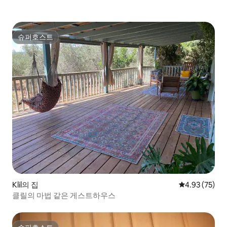
슈퍼호스트
슈퍼호스트
Klil의 집
평점 4.93점(5
4.93 (75)
클릴의 마법 같은 게스트하우스