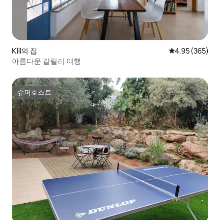
Klil의 집
평점 4.95점(5점
4.95 (365)
아름다운 갈릴리 여행
슈퍼호스트
슈퍼호스트