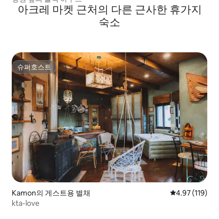
아크레 마켓 근처의 다른 근사한 휴가지
숙소
슈퍼호스트
슈퍼호스트
Kamon의 게스트용 별채
평점 4.97점(5
4.97 (119)
kta-love