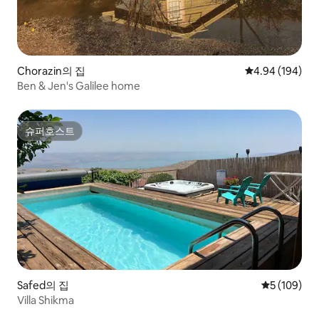
Chorazin의 집
평점 4.94점(5점
4.94 (194)
Ben & Jen's Galilee home
슈퍼호스트
슈퍼호스트
Safed의 집
평점 5점(5점
5 (109)
Villa Shikma