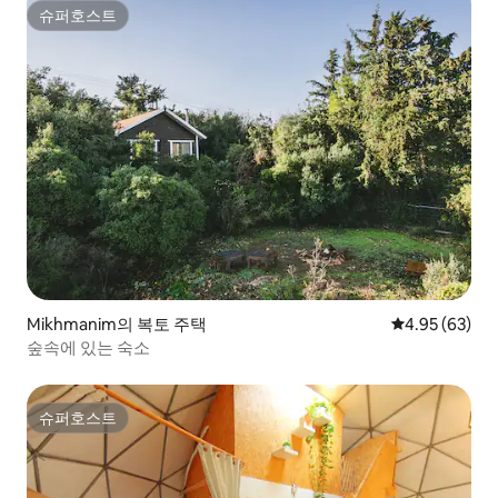
슈퍼호스트
슈퍼호스트
Mikhmanim의 복토 주택
평점 4.95점(5
4.95 (63)
숲속에 있는 숙소
슈퍼호스트
슈퍼호스트