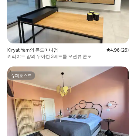
Kiryat Yam의 콘도미니엄
평점 4.96점(5
4.96 (26)
키리야트 얌의 우아한 3베드룸 오션뷰 콘도
슈퍼호스트
슈퍼호스트