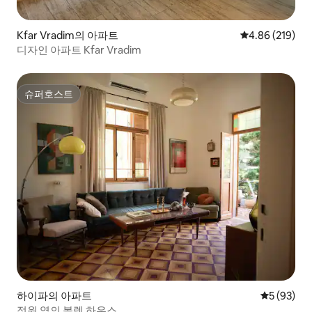
Kfar Vradim의 아파트
평점 4.86점(5점
4.86 (219)
디자인 아파트 Kfar Vradim
슈퍼호스트
슈퍼호스트
하이파의 아파트
평점 5점(5
5 (93)
정원 옆의 볼렉 하우스