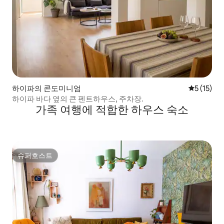
하이파의 콘도미니엄
평점 5점(5
5 (15)
하이파 바다 옆의 큰 펜트하우스, 주차장.
가족 여행에 적합한 하우스 숙소
슈퍼호스트
슈퍼호스트