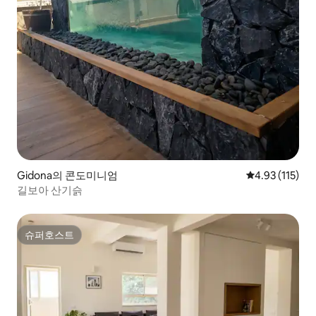
Gidona의 콘도미니엄
평점 4.93점(5
4.93 (115)
길보아 산기슭
슈퍼호스트
슈퍼호스트