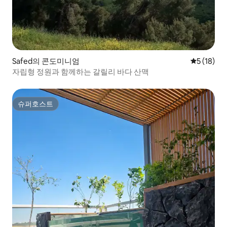
Safed의 콘도미니엄
평점 5점(5
5 (18)
자립형 정원과 함께하는 갈릴리 바다 산맥
슈퍼호스트
슈퍼호스트