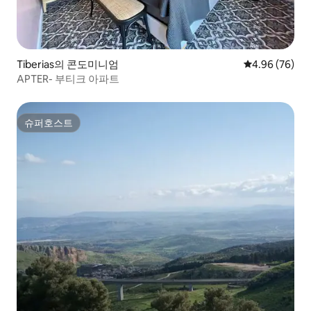
Tiberias의 콘도미니엄
평점 4.96점(5
4.96 (76)
APTER- 부티크 아파트
슈퍼호스트
슈퍼호스트