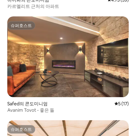
카르멜리트 근처의 아파트
슈퍼호스트
슈퍼호스트
Safed의 콘도미니엄
평점 5점(5
5 (17)
Avanim Tovot - 좋은 돌
슈퍼호스트
슈퍼호스트