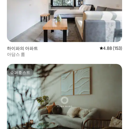
하이파의 아파트
평점 4.88점(5점
4.88 (153)
아담스 룸
슈퍼호스트
슈퍼호스트