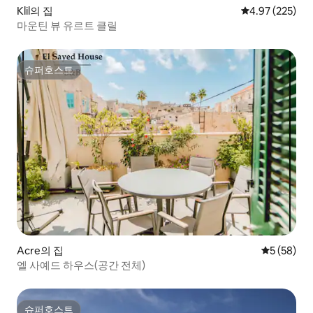
Klil의 집
평점 4.97점(5점
4.97 (225)
마운틴 뷰 유르트 클릴
슈퍼호스트
슈퍼호스트
Acre의 집
평점 5점(5
5 (58)
엘 사예드 하우스(공간 전체)
슈퍼호스트