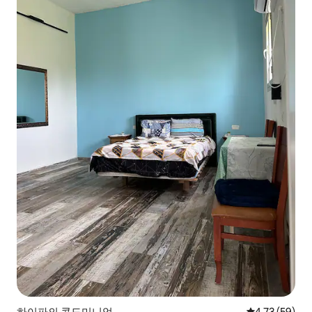
하이파의 콘도미니엄
평점 4.73점(5
4.73 (59)