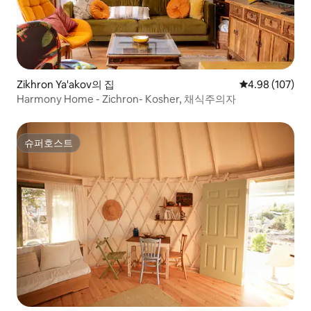
Zikhron Ya'akov의 집
평점 4.98점(5점
4.98 (107)
Harmony Home - Zichron- Kosher, 채식주의자
슈퍼호스트
슈퍼호스트