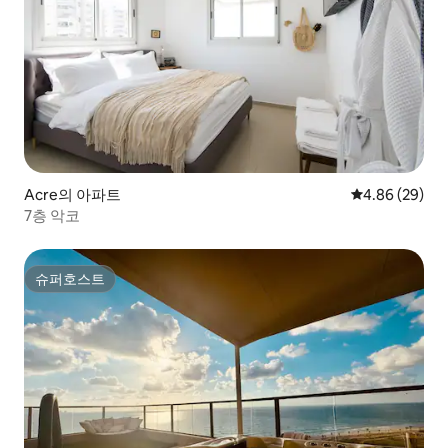
Acre의 아파트
평점 4.86점(5
4.86 (29)
7층 악코
슈퍼호스트
슈퍼호스트