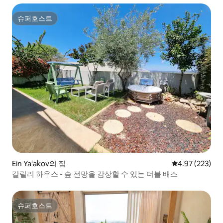
슈퍼호스트
슈퍼호스트
Ein Ya'akov의 집
평점 4.97점(5점
4.97 (223)
갈릴리 하우스 - 숲 전망을 감상할 수 있는 더블 배스
슈퍼호스트
슈퍼호스트