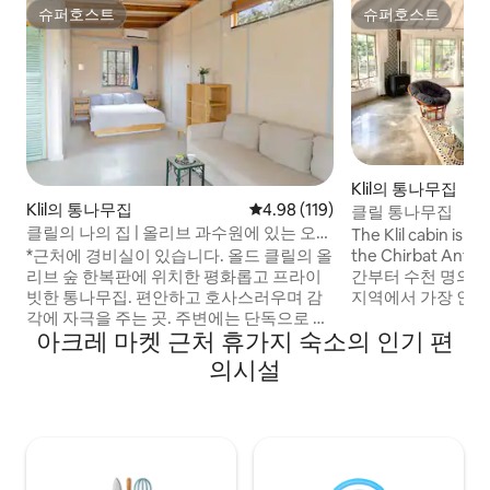
슈퍼호스트
슈퍼호스트
슈퍼호스트
슈퍼호스트
Klil의 통나무집
Klil의 통나무집
평점 4.98점(5점 만점), 후기 119
4.98 (119)
클릴 통나무집
클릴의 나의 집 | 올리브 과수원에 있는 오두
The Klil cabin is lo
막, 거대한 전용 마당
the Chirbat Antique R
*근처에 경비실이 있습니다. 올드 클릴의 올
간부터 수천 명의 
리브 숲 한복판에 위치한 평화롭고 프라이
지역에서 가장 인기
빗한 통나무집. 편안하고 호사스러우며 감
되었습니다. 퀄리티
각에 자극을 주는 곳. 주변에는 단독으로 이
아크레 마켓 근처 휴가지 숙소의 인기 편
골 체험을 원하는 
용하실 수 있는 넓은 야생 지역이 펼쳐져 있
게 적합합니다. 냉
으며, 둘러볼 수 있는 좌석 공간과 휴식을 취
의시설
길 수 있는 유리와 
할 수 있는 공간(그네, 해먹, 정자 포함)이 있
하천에서 도보 거리
습니다. 낭만적이고 조용한 휴양지를 찾는
해변에서 차로 가까운
커플, 그리고 고독을 추구하거나 원격으로
뮤니티의 유기농 정
일하는 개인에게 적합합니다(와이파이 있
까운 거리에 있으며
음). 또한 공간과 조용함을 찾는 소규모 가
사지를 주문하거나
족을 위한 숙소이기도 합니다. 이 캐빈은 특