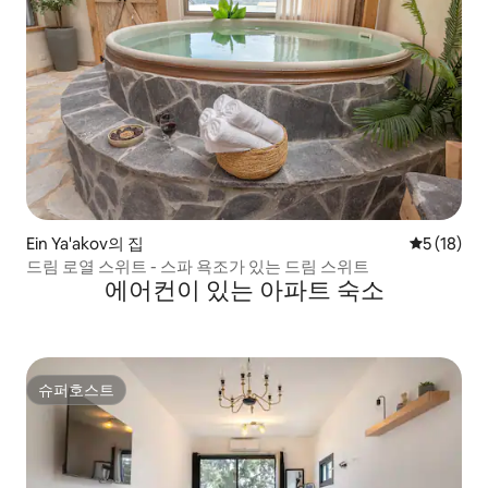
Ein Ya'akov의 집
평점 5점(5
5 (18)
드림 로열 스위트 - 스파 욕조가 있는 드림 스위트
에어컨이 있는 아파트 숙소
슈퍼호스트
슈퍼호스트