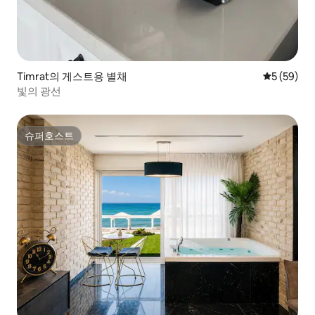
Timrat의 게스트용 별채
평점 5점(5
5 (59)
빛의 광선
슈퍼호스트
슈퍼호스트