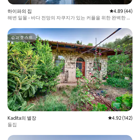
하이파의 집
평점 4.89점(5
4.89 (44)
해변 일몰 - 바다 전망의 자쿠지가 있는 커플을 위한 완벽한 아
파트
슈퍼호스트
슈퍼호스트
Kadita의 별장
평점 4.92점(5점
4.92 (142)
돌집