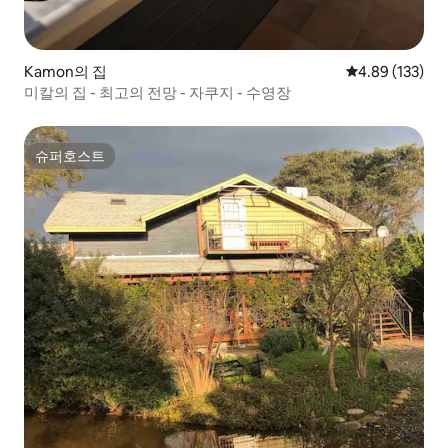
Kamon의 집
평점 4.89점(5점
4.89 (133)
미칼의 집 - 최고의 전망 - 자쿠지 - 수영장
슈퍼호스트
슈퍼호스트