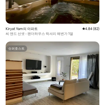
Kiryat Yam의 아파트
평점 4.84점(5
4.84 (82)
씨 앤드 선셋 - 팬더하우스 럭셔리 해변가 1열
슈퍼호스트
슈퍼호스트