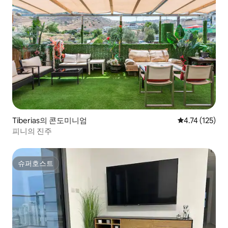
Tiberias의 콘도미니엄
평점 4.74점(5
4.74 (125)
피니의 진주
슈퍼호스트
슈퍼호스트