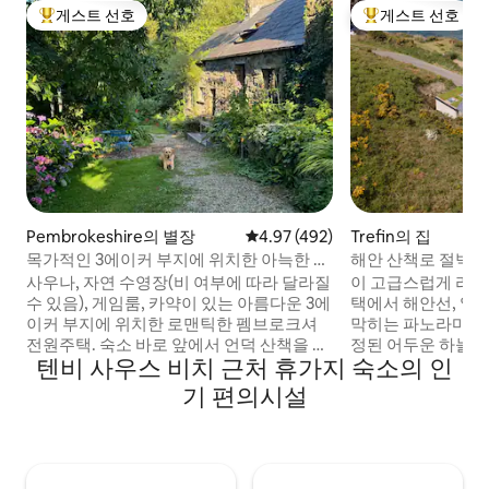
게스트 선호
게스트 선호
상위 게스트 선호
상위 게스트 선호
Pembrokeshire의 별장
평점 4.97점(5점 만점), 후기 492
4.97 (492)
Trefin의 집
목가적인 3에이커 부지에 위치한 아늑한 웨
해안 산책로 절벽 위
일스 전원주택
택
사우나, 자연 수영장(비 여부에 따라 달라질
이 고급스럽게 리모
수 있음), 게임룸, 카약이 있는 아름다운 3에
택에서 해안선, 일몰
이커 부지에 위치한 로맨틱한 펨브로크셔
막히는 파노라마 전
전원주택. 숙소 바로 앞에서 언덕 산책을 즐
정된 어두운 하늘 
텐비 사우스 비치 근처 휴가지 숙소의 인
길 수 있으며, 근처에 멋진 해변과 절벽 산책
으며, 사람이 없는 
로가 있습니다. 편안한 킹사이즈 침대에서
있습니다. 파도를 
기 편의시설
별을 감상하세요. 장작을 태우는 난로(무료
서 휴식을 취하거나
장작) 옆에 몸을 붙이세요. 욕조, 샤워기, 바
감상해보세요. 브
닥 난방이 있는 대형 욕실. 커피 머신이 완비
로크셔 모험을 즐기
된 주방. 화덕과 바비큐 시설이 있는 야외 좌
습니다. 솔트 앤 