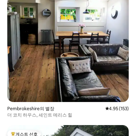
Pembrokeshire의 별장
평점 4.95점(5
4.95 (153)
더 코치 하우스, 세인트 메리스 힐
게스트 선호