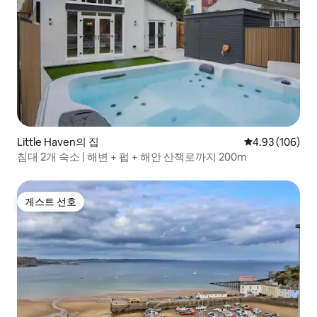
Little Haven의 집
평점 4.93점(5점
4.93 (106)
침대 2개 숙소 | 해변 + 펍 + 해안 산책로까지 200m
게스트 선호
게스트 선호