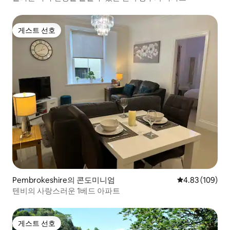
게스트 선호
게스트 선호
Pembrokeshire의 콘도미니엄
평점 4.83점(5점
4.83 (109)
텐비의 사랑스러운 1베드 아파트
게스트 선호
게스트 선호