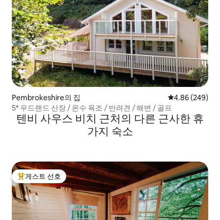
Pembrokeshire의 집
평점 4.86점(5점
4.86 (249)
5* 우드랜드 산장 / 온수 욕조 / 반려견 / 해변 / 골프
텐비 사우스 비치 근처의 다른 근사한 휴
가지 숙소
게스트 선호
상위 게스트 선호