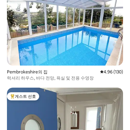
Pembrokeshire의 집
평점 4.96점(5점
4.96 (130)
럭셔리 하우스, 바다 전망, 욕실 및 전용 수영장
게스트 선호
상위 게스트 선호