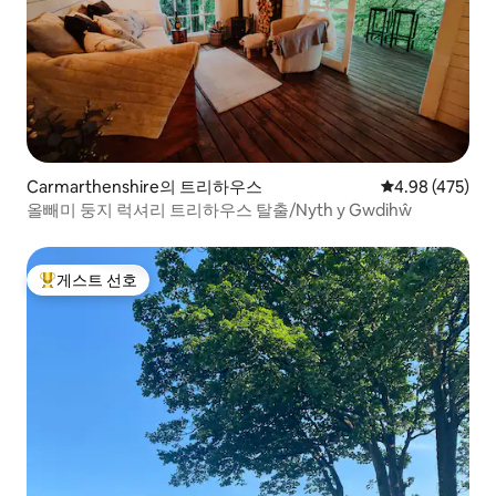
Carmarthenshire의 트리하우스
평점 4.98점(5점
4.98 (475)
올빼미 둥지 럭셔리 트리하우스 탈출/Nyth y Gwdihŵ
게스트 선호
상위 게스트 선호