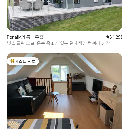
Penally의 통나무집
평점 5점(5점
5 (129)
닛스 글란 모르, 온수 욕조가 있는 현대적인 럭셔리 산장
게스트 선호
상위 게스트 선호