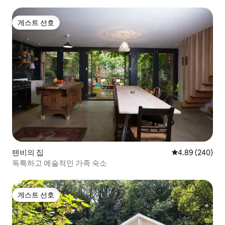
게스트 선호
게스트 선호
텐비의 집
평점 4.89점(5점
4.89 (240)
독특하고 예술적인 가족 숙소
게스트 선호
게스트 선호