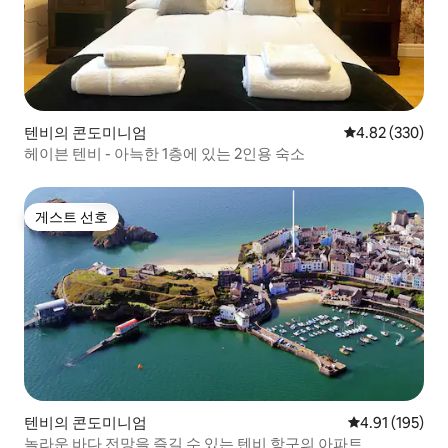
텐비의 콘도미니엄
평점 4.82점(5점
4.82 (330)
헤이븐 텐비 - 아늑한 1층에 있는 2인용 숙소
게스트 선호
게스트 선호
텐비의 콘도미니엄
평점 4.91점(5
4.91 (195)
놀라운 바다 전망을 즐길 수 있는 텐비 항구의 아파트