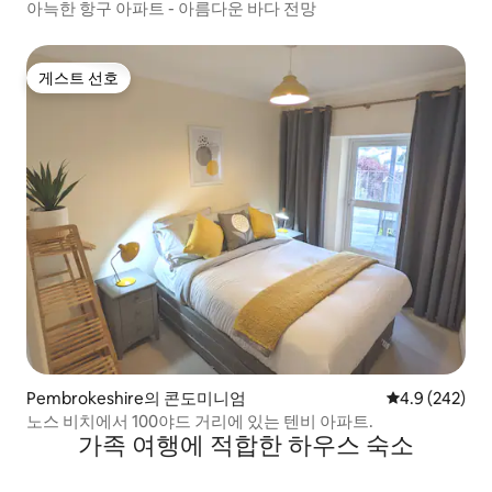
아늑한 항구 아파트 - 아름다운 바다 전망
게스트 선호
게스트 선호
Pembrokeshire의 콘도미니엄
평점 4.9점(5점
4.9 (242)
노스 비치에서 100야드 거리에 있는 텐비 아파트.
가족 여행에 적합한 하우스 숙소