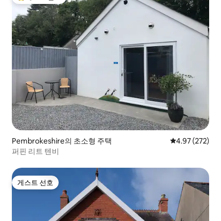
상위 게스트 선호
Pembrokeshire의 초소형 주택
평점 4.97점(5점
4.97 (272)
퍼핀 리트 텐비
게스트 선호
게스트 선호