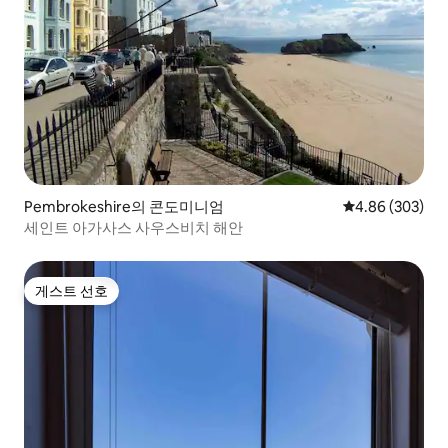
Pembrokeshire의 콘도미니엄
평점 4.86점(5점
4.86 (303)
세인트 아가사스 사우스비치 해안
게스트 선호
게스트 선호