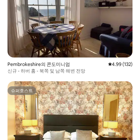
Pembrokeshire의 콘도미니엄
평점 4.99점(5점
4.99 (132)
신규 - 하버 홈 - 북쪽 및 남쪽 해변 전망
슈퍼호스트
슈퍼호스트