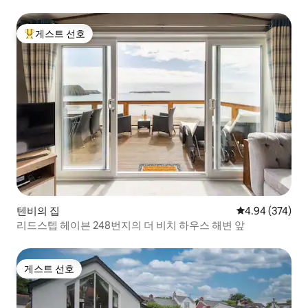
게스트 선호
상위 게스트 선호
텐비의 집
평점 4.94점(5점
4.94 (374)
리드스텝 헤이븐 248번지의 더 비치 하우스 해변 앞
게스트 선호
게스트 선호