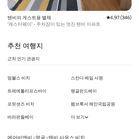
텐비의 게스트용 별채
평점 4.97점(5점
4.97 (346)
'캐스터웨이' - 주차장이 있는 멋진 텐비 아파트
추천 여행지
근처 인기 관광지
멈블스 비치
스칸다 베일 사원
트레에틀리프스바이
랭글런드베이
포핏샌즈 비치
펨브룩셔 해안국립공원
바라펀들베이
더 보기
에어비앤비
영국
텐비 사우스 비치