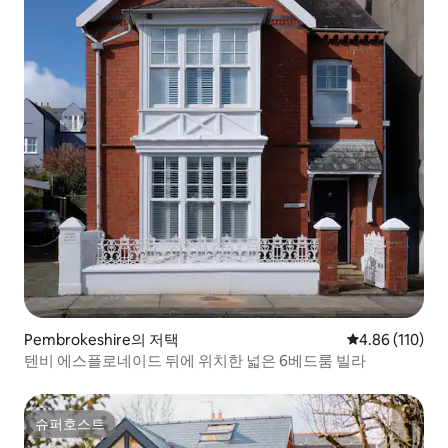
Pembrokeshire의 저택
평점 4.86점(5
4.86 (110)
텐비 에스플로네이드 뒤에 위치한 넓은 6베드룸 빌라
슈퍼호스트
슈퍼호스트