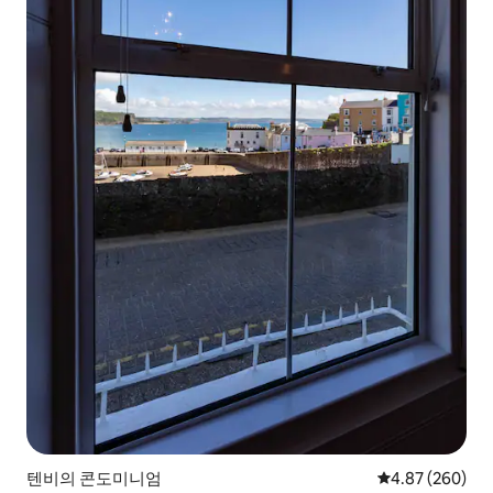
텐비의 콘도미니엄
평점 4.87점(5점
4.87 (260)