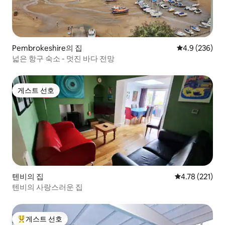
Pembrokeshire의 집
평점 4.9점(5점
4.9 (236)
넓은 항구 숙소 - 멋진 바다 전망
게스트 선호
게스트 선호
텐비의 집
평점 4.78점(5
4.78 (221)
텐비의 사랑스러운 집
게스트 선호
상위 게스트 선호