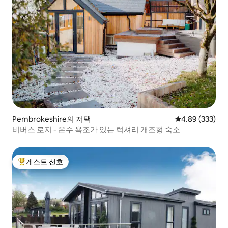
Pembrokeshire의 저택
평점 4.89점(5점
4.89 (333)
비버스 로지 - 온수 욕조가 있는 럭셔리 개조형 숙소
게스트 선호
상위 게스트 선호