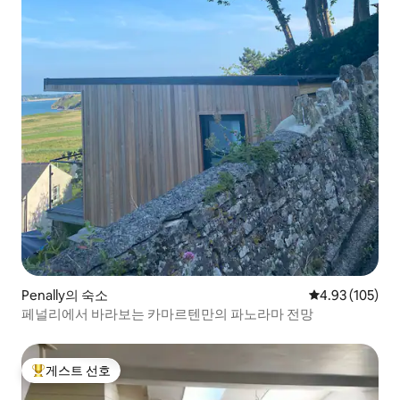
Penally의 숙소
평점 4.93점(5점
4.93 (105)
페널리에서 바라보는 카마르텐만의 파노라마 전망
게스트 선호
상위 게스트 선호