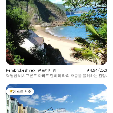
Pembrokeshire의 콘도미니엄
평점 4.94점(5점
4.94 (252)
탁월한 비치프론트 아파트 텐비의 타의 추종을 불허하는 전망.
게스트 선호
상위 게스트 선호