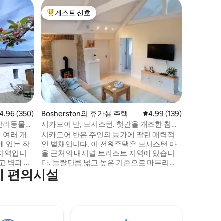
Trefin의
게스트 선호
게스트
상위 게스트 선호
상위 게
해안 산책
택
이 고급스
택에서 해
막히는 파
정된 어두
으며, 사
있습니다.
서 휴식을
감상해보
크셔 모험
점 4.96점(5점 만점), 후기 350개
4.96 (350)
Bosherston의 휴가용 주택
평점 4.99점(5점 만점), 
4.99 (139)
니다. 솔
원주택에서
 반려동물
시카모어 반, 보셔스턴. 헛간을 개조한 침실
제공합니
2개 숙소
 여러 개
시카모어 반은 주인의 농가에 딸린 매력적
에 있는 작
인 별채입니다. 이 전원주택은 보셔스턴 마
 지역입니
을 근처의 내셔널 트러스트 지역에 있습니
다. 놀랄만큼 넓고 높은 기준으로 마무리되
기 편의시설
주는 개조
었습니다. 멋진 휴양지를 만들기 위해 편안
문이 있어
하게 가구가 배치되어 있습니다. 긴 주방/식
음료와 바
당으로 들어가면 노출된 대들보가 있는 넓
이
은 좌석 공간으로 이어지는 두 계단이 있습
에 따라 만
니다. 프렌치 도어를 열면 로즈 아치를 통해
않습니다.
잔디밭과 포장된 파티오가 있는 둘러싸인