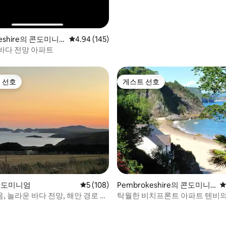
keshire의 콘도미니
평점 4.94점(5점 만점), 후기 145개
4.94 (145)
바다 전망 아파트
 선호
게스트 선호
스트 선호
게스트 선호
후기 219개
 콘도미니엄
평점 5점(5점 만점), 후기 108개
5 (108)
Pembrokeshire의 콘도미니
평
엄
 놀라운 바다 전망, 해안 경로 접
탁월한 비치프론트 아파트 텐비의
종을 불허하는 전망.