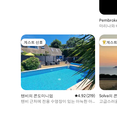
Pembro
엄
마리나와 
게스트 선호
게스트
게스트 선호
상위 게
텐비의 콘도미니엄
평점 4.92점(5점 만점), 
4.92 (219)
Solva의
텐비 근처에 전용 수영장이 있는 아늑한 아
고급스러움,
파트
근