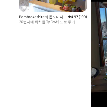
Pembrokeshire의 콘도미니
평점 4.97점(5점 만점), 
4.97 (100)
엄
20번지에 위치한 Ty Dwt | 도보 투어