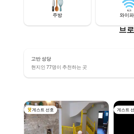
석 공간. 광섬유 인터넷, 스마트 TV(넷플릭
형 전용 정
스 등). 예의 바른 개 2마리를 환영합니다.
반려견 환
주방
와이파
브로
고반 성당
현지인 77명이 추천하는 곳
게스트 선호
게스트 
상위 게스트 선호
게스트 