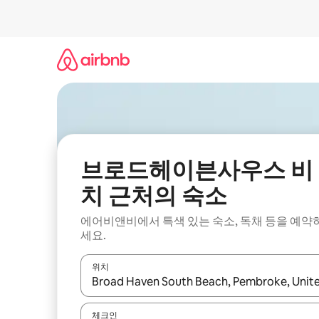
콘
텐
츠
로
바
로
가
기
브로드헤이븐사우스 비
치 근처의 숙소
에어비앤비에서 특색 있는 숙소, 독채 등을 예약
세요.
위치
결과가 나오면 위·아래 화살표 키를 사용하거나 터치
체크인