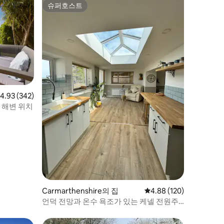
슈퍼호스트
슈퍼호스트
점 4.93점(5점 만점), 후기 342개
4.93 (342)
 해변 위치
Carmarthenshire의 집
평점 4.88점(5점 만점), 
4.88 (120)
언덕 전망과 온수 욕조가 있는 케넬 전원주
택