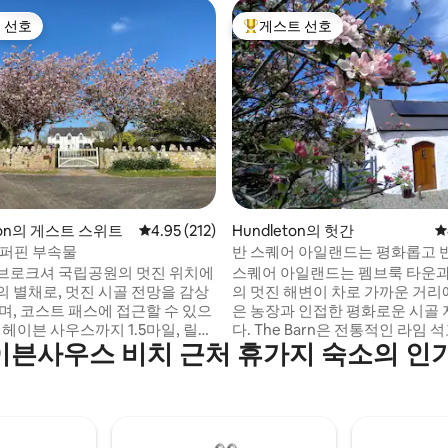
 선호
게스트 선호
스트 선호
상위 게스트 선호
후기 491개
ston의 게스트 스위트
평점 4.95점(5점 만점), 후기 212개
4.95 (212)
Hundleton의 헛간
평
 퍼핀 부속물
반 스퀘어 아일랜드는 평화롭고
친화적입니다.
브로크셔 국립공원의 멋진 위치에
스퀘어 아일랜드는 펨브룩 타운과
의 별채로, 멋진 시골 전망을 감상
의 멋진 해변이 차로 가까운 거리
며, 코스트 패스에 접근할 수 있으
은 농장과 인접한 평화로운 시골
 헤이븐 사우스까지 1.5마일, 릴리
다. The Barn은 전통적인 라임 석고 벽과 업
븐사우스 비치 근처 휴가지 숙소의 인
지 1마일 거리에 있습니다. 차로
사이클링 목재로 소박한 느낌을 
리에 바라펀들, 프레시워터 웨스
된 당나귀 마구간입니다. 안뜰은 
 고반스, 스택 록스, 펨브로크 성
반려동물에게 안전하며, 여름에 
. 해변, 산책, 자전거 타기, 서핑,
비큐를 즐기기에 안성맞춤입니다. 침실
합니다. 침실 2개(더블 1개 및 트
있는 복층에 대한 화재 안전 규정
욕실 1개, 개방형 주방/거실 공간, 대
12세 미만의 어린이는 허용되지 