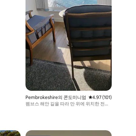
Pembrokeshire의 콘도미니엄
평점 4.97점(5점 만점), 
4.97 (101)
펨브스 해안 길을 따라 만 위에 위치한 전용
스튜디오.