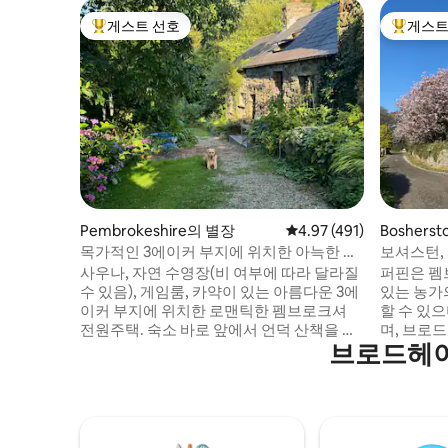
게스트 선호
게스트
상위 게스트 선호
상위 게
Pembrokeshire의 별장
평점 4.97점(5점 만점), 
4.97 (491)
Bosher
목가적인 3에이커 부지에 위치한 아늑한 웨
보셔스턴,
일스 전원주택
사우나, 자연 수영장(비 여부에 따라 달라질
퍼핀은 펨
수 있음), 게임룸, 카약이 있는 아름다운 3에
있는 농가
이커 부지에 위치한 로맨틱한 펨브로크셔
할 수 있으
전원주택. 숙소 바로 앞에서 언덕 산책을 즐
며, 브로드
브로드헤이
길 수 있으며, 근처에 멋진 해변과 절벽 산책
연못/펍까
로가 있습니다. 편안한 킹사이즈 침대에서
가까운 거
별을 감상하세요. 장작을 태우는 난로(무료
트, 세인트
장작) 옆에 몸을 붙이세요. 욕조, 샤워기, 바
이 있습니다
닥 난방이 있는 대형 욕실. 커피 머신이 완비
낚시에 적합
된 주방. 화덕과 바비큐 시설이 있는 야외 좌
윈 1개), 