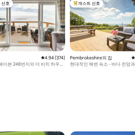
 선호
게스트 선호
스트 선호
상위 게스트 선호
후기 124개
평점 4.94점(5점 만점), 후기 374개
4.94 (374)
Pembrokeshire의 집
평
헤이븐 248번지의 더 비치 하우스
현대적인 해변 숙소 - 바다 전망과