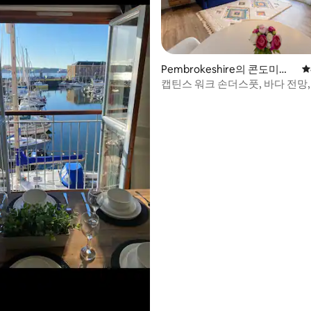
후기 100개
Pembrokeshire의 콘도미니
평
엄
캡틴스 워크 손더스풋, 바다 전망,