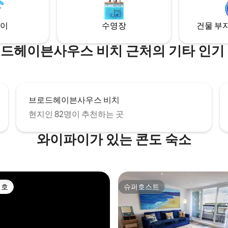
원, 시골 전망, 자전거/보드 보관,
당일 예약을 수락할 수 있을 수 있
영.
의하시려면 메시지를 보내주세요
이
수영장
건물 부지
드헤이븐사우스 비치 근처의 기타 인기
브로드헤이븐사우스 비치
현지인 82명이 추천하는 곳
와이파이가 있는 콘도 숙소
선호
슈퍼호스트
선호
슈퍼호스트