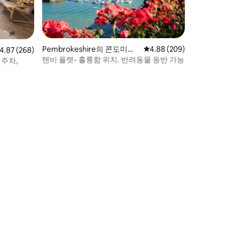
Pembrokeshire의 콘도미니
평점 4.88점(5점 만점), 
4.88 (209)
점 4.87점(5점 만점), 후기 268개
4.87 (268)
엄
텐비 플랫- 훌륭함 위치. 반려동물 동반 가능
 주차,