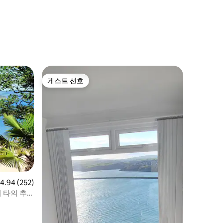
게스트 선호
게스트 선호
점 4.94점(5점 만점), 후기 252개
4.94 (252)
 타의 추