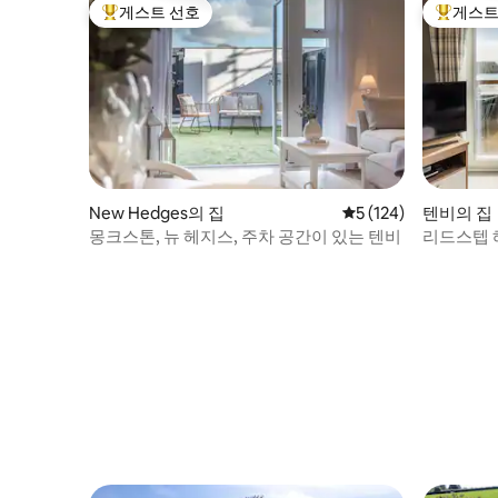
게스트 선호
게스트
상위 게스트 선호
상위 게
New Hedges의 집
평점 5점(5점 만점), 
5 (124)
텐비의 집
몽크스톤, 뉴 헤지스, 주차 공간이 있는 텐비
리드스텝 
해변 앞