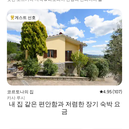
게스트 선호
상위 게스트 선호
코르토나의 집
평점 4.95점(5점
4.95 (107)
카사 루시
내 집 같은 편안함과 저렴한 장기 숙박 요
금