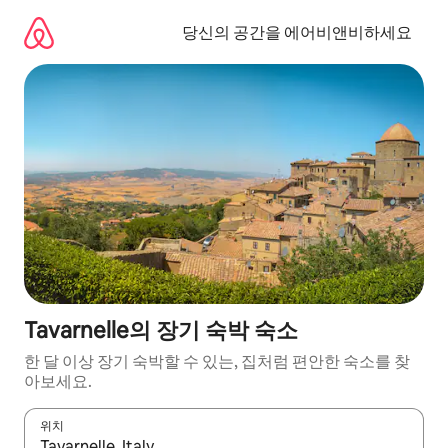
콘
텐
당신의 공간을 에어비앤비하세요
츠
로
바
로
가
기
Tavarnelle의 장기 숙박 숙소
한 달 이상 장기 숙박할 수 있는, 집처럼 편안한 숙소를 찾
아보세요.
위치
결과가 나오면 위·아래 화살표 키를 사용하거나 터치 또는 스와이프