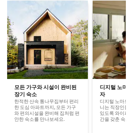
모든 가구와 시설이 완비된
디지털 노마드
장기 숙소
자
한적한 산속 통나무집부터 편리
디지털 노마드나
한 도심 아파트까지, 모든 가구
니는 직장인들이
와 편의시설을 완비해 집처럼 편
있도록 와이파이
안한 숙소를 만나보세요.
간을 갖춘 숙소