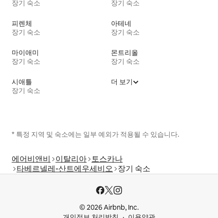
장기 숙소
장기 숙소
피렌체
아테네
장기 숙소
장기 숙소
마이애미
몬트리올
장기 숙소
장기 숙소
시애틀
더 보기
장기 숙소
* 특정 지역 및 숙소에는 일부 예외가 적용될 수 있습니다.
에어비앤비
이탈리아
토스카나
타베르넬레-산트에우세비오
장기 숙소
© 2026 Airbnb, Inc.
개인정보 처리방침
이용약관