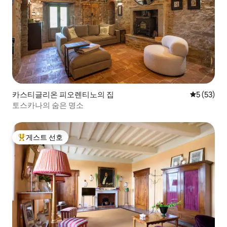
카스티글리온 피오렌티노의 집
평점 5점(5
5 (53)
토스카나의 숨은 명소
게스트 선호
상위 게스트 선호