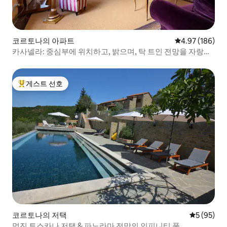
코르토나의 아파트
평점 4.97점(5점
4.97 (186)
카사넬라: 중심부에 위치하고, 밝으며, 탁 트인 전망을 자랑합
니다
게스트 선호
상위 게스트 선호
코르토나의 저택
평점 5점(5
5 (95)
멋진 토스카나 저택 & 파노라마 전망의 인피니티 풀