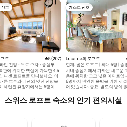
 선호
게스트 선호
스트 선호
게스트 선호
 로프트
평점 5점(5점 만점), 후기 207개
5 (207)
Lucerne의 로프트
파인 전망 • 무료 주차 • 중심부
현재: 넓은 로프트 | 최대 6명 | 중
후기 148개
복판에 위치한 햇살이 가득한 4.5
시내 중심지에서 가까운 새로운 고
인 니센 로프트를 만나보세요. 아
층에 위치한 크고 넓은 아파트입니
과 툰 호수와 니젠의 멋진 전망을
6명까지 편안한 숙박을 위한 시
이 세련된 휴양지에서는 6명이 편
어 있습니다. 중요: 별도의 방이 없으므로 같
할 수 있습니다. 전용 업무 공간,
은 방에서 편안하게 잘 수 있어야 
1개, 아늑한 벽난로, PS4 등이 갖
별 사적인 공간을 만들 수 있는 
스위스 로프트 숙소의 인기 편의시설
니다. 스위스에서 모험을 즐기고
크린을 사용할 수 있습니다. 다기능 공간을
, 커플 또는 원격 근무자에게 완벽
위해 침대를 쉽게 치울 수 있습니
이 지역의 최고 명소를 둘러보기에
있지만 여전히 조용한 1층. 창문이
심지에 있으며, 호수와 슈피츠 성
니다. 환기 기능이 내장되어 있습
 거리에 있습니다.
속 인터넷.