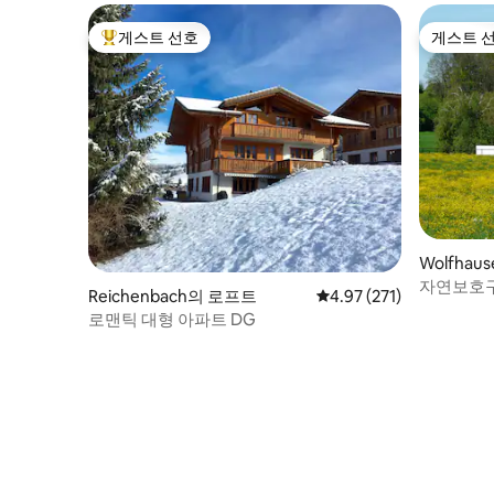
게스트 선호
게스트 
상위 게스트 선호
게스트 
Wolfhau
자연보호구
Reichenbach의 로프트
평점 4.97점(5점 만점), 
4.97 (271)
로맨틱 대형 아파트 DG