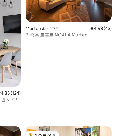
Murten의 로프트
평점 4.93점(5점 만점),
4.93 (43)
가족용 로프트 NOALA Murten
점 4.85점(5점 만점), 후기 124개
4.85 (124)
적인 로프트
게스트 선호