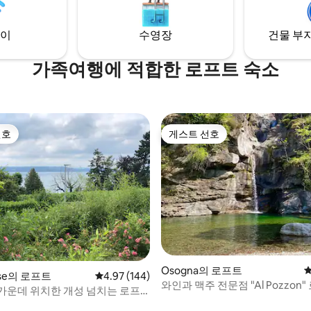
이
수영장
건물 부지
가족여행에 적합한 로프트 숙소
선호
게스트 선호
선호
게스트 선호
후기 180개
Osogna의 로프트
평
aise의 로프트
평점 4.97점(5점 만점), 후기 144개
4.97 (144)
와인과 맥주 전문점 "Al Pozzon
가운데 위치한 개성 넘치는 로프