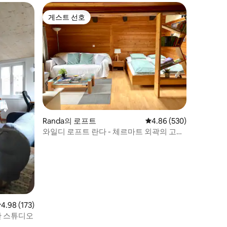
게스트 선호
게스트 선호
Randa의 로프트
평점 4.86점(5점 만점), 
4.86 (530)
와일디 로프트 란다 - 체르마트 외곽의 고요
한 오아시스
점 4.98점(5점 만점), 후기 173개
4.98 (173)
한 스튜디오