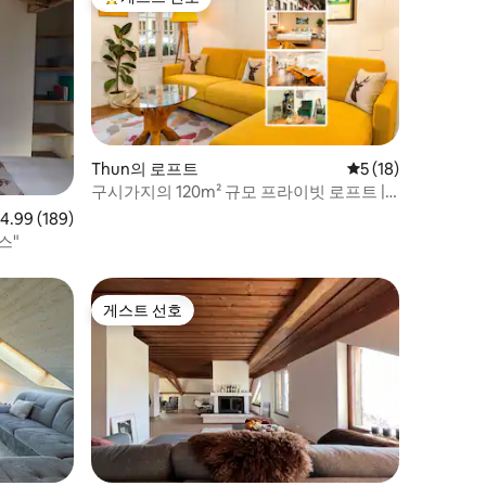
상위 게스트 선호
Thun의 로프트
평점 5점(5점 만점),
5 (18)
구시가지의 120m² 규모 프라이빗 로프트 |
골든 캐슬 로프트
점 4.99점(5점 만점), 후기 189개
4.99 (189)
스"
게스트 선호
게스트 선호