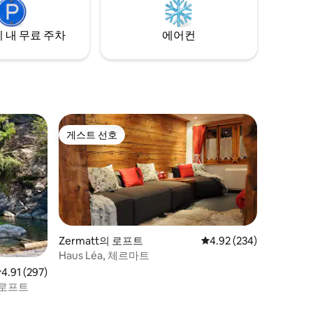
 내 무료 주차
에어컨
게스트 선호
게스트 선호
Zermatt의 로프트
평점 4.92점(5점 만점), 
4.92 (234)
Haus Léa, 체르마트
점 4.91점(5점 만점), 후기 297개
4.91 (297)
" 로프트