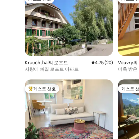
게스트 선호
게스트 
Krauchthal의 로프트
평점 4.75점(5점 만점),
4.75 (20)
Vouvry
사랑에 빠질 로프트 아파트
더욱 밝은
게스트 선호
게스트 
상위 게스트 선호
게스트 