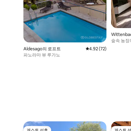
Wittenb
숲속 농장
Aldesago의 로프트
평점 4.92점(5점 만점),
4.92 (72)
파노라마 뷰 루가노
게스트 선호
게스트 