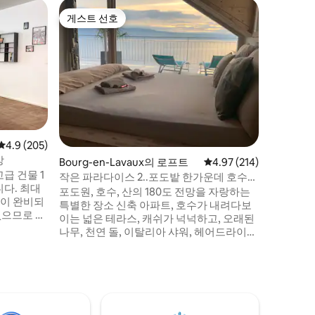
Appenz
게스트 선호
게스트 
게스트 선호
게스트 
신축 - 리
이 아파트
아름다운 
에 있습니
인 아파트
무로 아늑
트는 편안
제공합니다. 주방은 최고로 잘 
니다. 알
평점 4.9점(5점 만점), 후기 205개
4.9 (205)
석은 머물기
앙
Bourg-en-Lavaux의 로프트
평점 4.97점(5점 만점), 
4.97 (214)
3박 이상
급 건물 1
작은 파라다이스 2..포도밭 한가운데 호수를
다. 최대
마주보고 있습니다
포도원, 호수, 산의 180도 전망을 자랑하는
설이 완비되
특별한 장소 신축 아파트, 호수가 내려다보
이는 넓은 테라스, 캐쉬가 넉넉하고, 오래된
합니다. 개
나무, 천연 돌, 이탈리아 샤워, 헤어드라이
파라벤트/스
어, 간이 주방, 싱크대, 냉장고, 주전자, 차,
커피, 전자레인지, 오븐, 전기 접시 1개, 스토
다. 도심에
브, 팬, 접시 등이 있습니다. LED TV 등... 사
 잘 분리됩
무용 테이블, 미니바, 현지 와인! 로잔에서
니다. 초고
몽트뢰까지 무료 대중교통 (기차)! 숙소 앞에
있는 전용 주차장