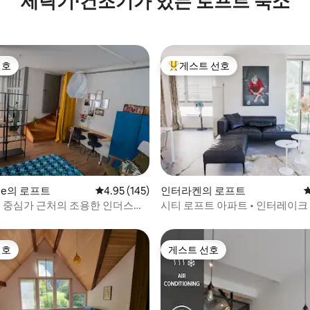
세탁기∙건조기가 있는 로프트 숙소
선호
게스트 선호
선호
상위 게스트 선호
후기 210개
enne의 로프트
평점 4.95점(5점 만점), 후기 145개
4.95 (145)
인터라켄의 로프트
- 중심가 근처의 조용한 인더스트
시티 로프트 아파트 • 인터레이크
트
디자인
선호
게스트 선호
선호
게스트 선호