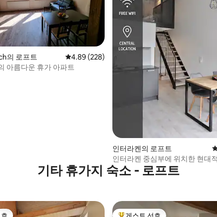
ach의 로프트
평점 4.89점(5점 만점), 후기 228개
4.89 (228)
의 아름다운 휴가 아파트
 후기 72개
인터라켄의 로프트
평
인터라켄 중심부에 위치한 현대
기타 휴가지 숙소 - 로프트
선호
게스트 선호