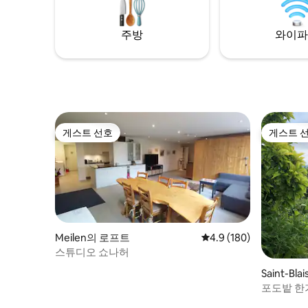
이 있는 주방, 위파이, 위파이, 위파이.
주방
와이파
게스트 선호
게스트 
게스트 선호
게스트 
Meilen의 로프트
평점 4.9점(5점 만점), 
4.9 (180)
스튜디오 쇼나허
Saint-Bl
포도밭 한
트