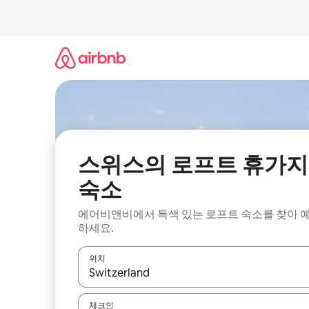
콘
텐
츠
로
바
로
가
기
스위스의 로프트 휴가지
숙소
에어비앤비에서 특색 있는 로프트 숙소를 찾아 
하세요.
위치
결과가 나오면 위·아래 화살표 키를 사용하거나 터치
체크인