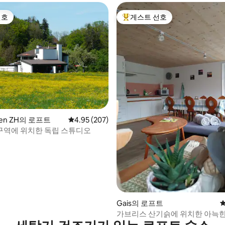
선호
게스트 선호
선호
상위 게스트 선호
sen ZH의 로프트
평점 4.95점(5점 만점), 후기 207개
4.95 (207)
역에 위치한 독립 스튜디오
후기 271개
Gais의 로프트
평
가브리스 산기슭에 위치한 아늑