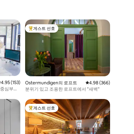
게스트 선호
상위 게스트 선호
평점 4.95점(5점 만점), 후기 153개
4.95 (153)
Ostermundigen의 로프트
평점 4.98점(5점 만점), 
4.98 (366)
 중심부의
분위기 있고 조용한 로프트에서 "새벽"
게스트 선호
상위 게스트 선호