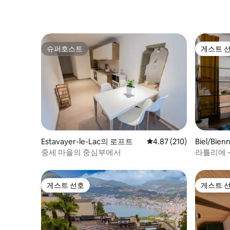
슈퍼호스트
게스트 
슈퍼호스트
게스트 
Estavayer-le-Lac의 로프트
평점 4.87점(5점 만점), 
4.87 (210)
Biel/Bi
중세 마을의 중심부에서
라틀리에 
리얼 로프
게스트 선호
게스트 
게스트 선호
게스트 