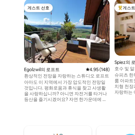
게스트 선호
게스트
게스트 선호
상위 게
Spiez의
호수 및 알
Egolzwil의 로프트
평점 4.95점(5점 만점), 
4.95 (148)
슈피츠 한
환상적인 전망을 자랑하는 스튜디오 로프트
룸 아파트
아마도 이 지역에서 가장 압도적인 전망일
치형 천장
것입니다. 평화로움과 휴식을 찾고 사생활
자랑하는 
을 사랑하십니까? 아니면 자전거를 타거나
안하게 숙박
등산을 즐기시겠어요? 자연 한가운데에 위
긴 발코니 
치하고 있지만 루체른, 취리히, 바젤, 베른
춰져 있습
중심지까지 20-50분 이내에 도착할 수 있습
싶은 가족
니다. 이 아파트는 넓고 멋지게 꾸며져 있으
합니다. 
며 4명을 수용할 수 있습니다. 발코니는 아
최적의 중
파트의 일부이며 단독으로 사용할 수 있습
에서 도보
니다. 냉장고, 오븐, 가스레인지, 커피 머신