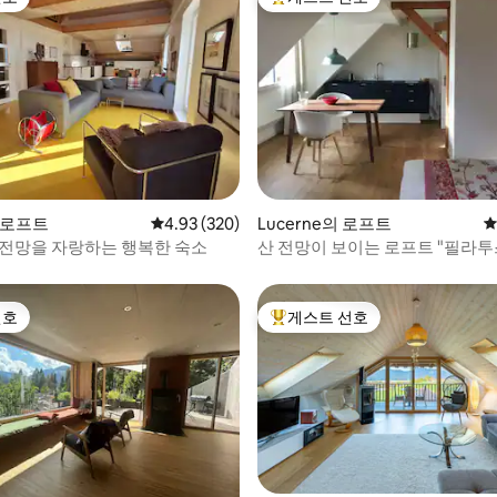
선호
상위 게스트 선호
 후기 20개
의 로프트
평점 4.93점(5점 만점), 후기 320개
4.93 (320)
Lucerne의 로프트
평
 전망을 자랑하는 행복한 숙소
산 전망이 보이는 로프트 "필라투
선호
게스트 선호
선호
상위 게스트 선호