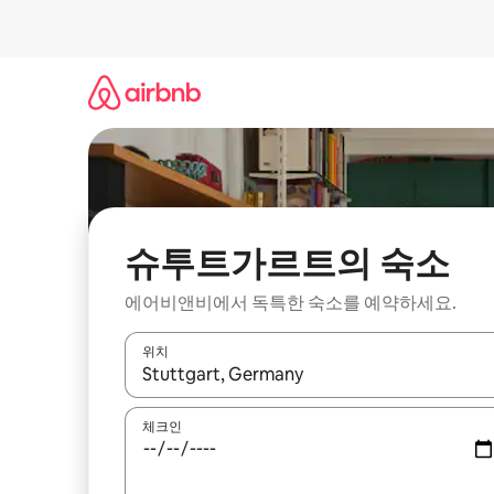
콘
텐
츠
로
바
로
가
기
슈투트가르트의 숙소
에어비앤비에서 독특한 숙소를 예약하세요.
위치
결과가 나오면 위·아래 화살표 키를 사용하거나 터치
체크인