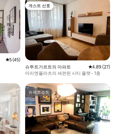
게스트 선호
게스트 선호
평점 5점(5점 만점), 후기 45개
5 (45)
슈투트가르트의 아파트
평점 4.89점(5점 만점),
4.89 (27)
마리엔플라츠의 세련된 시티 플랫 - 1층
슈퍼호스트
슈퍼호스트