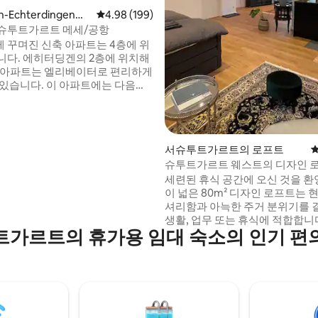
en-Echterdingen의
평점 4.98점(5점 만점), 후기 199개
4.98 (199)
후기 198개
슈투트가르트 메세/공항
 꾸며진 신축 아파트는 4층에 위
니다. 에히터딩겐의 2층에 위치해
 아파트는 엘리베이터로 편리하게
 이 아파트에는 다음과
이 갖춰져 있습니다: - 최상의
투트가르트 박람회장 및 공항까지
침실 킹사
- 침실 퀸사이즈 침대 -완비된 주
서슈투트가르트의 로프트
평
욕실 - 슈투
슈투트가르트 웨스트의 디자인 
지 볼 수 있는 멋진 전망의 발코
신 것을 환영합니다.
세련된 휴식 공간에 오신 것을 환
니 - 세탁 건조기 -다리미 -기타
이 넓은 80m² 디자인 로프트는 
셔리함과 아늑한 주거 분위기를
생활, 업무 또는 휴식에 적합합니다. 🏡 
트가르트의 휴가용 임대 숙소의 인기 편
한 주거 환경을 위한 개방형 레이아
자이너 주방 – 완비 🛋 시대를 초월한 순수
한 룩의 세련된 디자이너 가구 📶
이파이 – 재택 근무 또는 스트리
지금 독특한 로프트 경험을 예약
트가르트 서부의 최고의 위치에
디자인을 즐기세요!