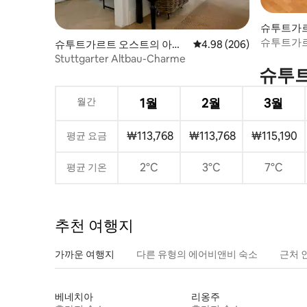
슈투트가
슈투트가르
슈투트가르트 오스트의 아파
평점 4.98점(5점 만점), 
4.98 (206)
트
Stuttgarter Altbau-Charme
슈투트
월간
1월
2월
3월
₩113,768
₩113,768
₩115,190
평균 요금
2°C
3°C
7°C
평균 기온
추천 여행지
가까운 여행지
다른 유형의 에어비앤비 숙소
근처 
베네치아
리옹주