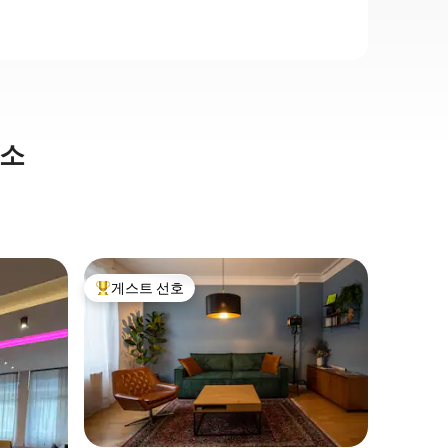
숙소
슈투트가
게스트 선호
게스트
상위 게스트 선호
상위 게
트
도심 근처
슈투트가
운 복층 
십시오. 
설 및 필
따라서 장
자가 있는
상하며 일광