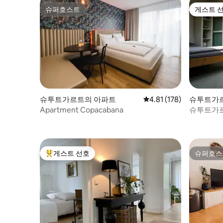
슈퍼호스트
게스트 
슈퍼호스트
게스트 
슈투트가르트의 아파트
평점 4.81점(5점 만점), 
4.81 (178)
슈투트가
Apartment Copacabana
슈투트가르
게스트 선호
슈퍼호스
상위 게스트 선호
슈퍼호스