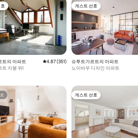
선호
게스트 선호
선호
게스트 선호
후기 178개
르트의 아파트
평점 4.87점(5점 만점), 후기 351개
4.87 (351)
슈투트가르트의 아파트
트 지붕 위!
노이바우 디자인 아파트
트
게스트 선호
트
게스트 선호