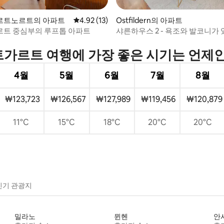
르트노르트의 아파트
평점 4.92점(5점 만점), 후기 13개
4.92 (13)
Ostfildern의 아파트
트 중심부의 루프톱 아파트
샤른하우스 2 - 욕조와 발코니가 
후기 206개
아파트
가르트 여행에 가장 좋은 시기는 언제
4월
5월
6월
7월
8월
₩123,723
₩126,567
₩127,989
₩119,456
₩120,879
11°C
15°C
18°C
20°C
20°C
인기 관광지
밀라노
뮌헨
안