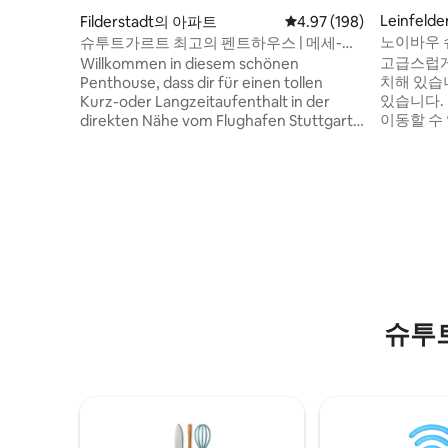
Leinfeld
Filderstadt의 아파트
평점 4.97점(5점 만점), 
4.97 (198)
아파트
노이바우 
슈투트가르트 최고의 펜트하우스 | 메세-공
항 | 테라스
고급스럽게
Willkommen in diesem schönen
치해 있습
Penthouse, dass dir für einen tollen
있습니다.
Kurz-oder Langzeitaufenthalt in der
이동할 수 있습니다.
direkten Nähe vom Flughafen Stuttgart
같은 편의시설
und der Messe alles bietet: → 4 Kingsize
위치: 스
Doppelbetten → 2 Badezimmer → 3
단 2분 거리. - 초고속 와이파이 - 
Schlafzimmer für bis zu 8 Gäste →
이즈 침대 
Smart-TV 75Zoll & NETFLIX sowie
방 -바닥 난방 -현대적이고 넓은 
Amazon Prime → Bluetooth Kino-
트가르트까
Soundsystem → Schnelles Internet mit I
Pad → Fitness-Equipment & Tischtennis
→ NESPRESSO-Kaffee → Küchenzeile →
Waschmaschine/Trockner → Freie
Parkplätze → Fußläufig 2 Minuten bis zur
슈투
Mall