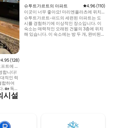
대 (180x
슈투트가르트의 아파트
평점 4.96점(5점 만점), 
4.96 (110)
계단이 있
이곳이 너무 좋아요! 마리엔플라츠에 위치
하지 않습
한 70m² 2룸 아파트
슈투트가르트-쉬드의 세련된 아파트는 도
시를 경험하기에 이상적인 장소입니다. 이
숙소는 매력적인 오래된 건물의 3층에 위치
해 있습니다. 이 숙소에는 방 두 개, 완비된
주방, 멋진 욕실이 있습니다. 하이라이트는
킹사이즈 침대, 소파 베드, 슈투트가르트의
지붕 전망을 감상할 수 있는 로지아, 가스 그
릴이 있는 뒷마당 라운지입니다. 주방에는
점 4.95점(5점 만점), 후기 128개
4.95 (128)
인덕션, 오븐, 식기 세척기 등이 갖춰져 있습
로프트에 오
니다. 최대 4명의 게스트에게 안성맞춤입니
영합니다!
다!
현대적인 럭
 결합하여
독특
의시설
웃 🍽 디
 초고속 와
밍에 이상적
하고 슈투
서 편안함과