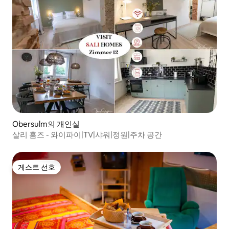
Obersulm의 개인실
살리 홈즈 - 와이파이|TV|샤워|정원|주차 공간
게스트 선호
게스트 선호