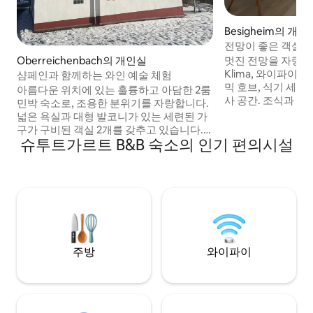
Besigheim의 개인
전망이 좋은 객실
멋진 전망을 자랑하는
Oberreichenbach의 개인실
Klima, 와이파이 샤워실/화장실 오븐, 세라
샴페인과 함께하는 와인 예술 체험
믹 호브, 식기 세척
아름다운 위치에 있는 훌륭하고 아담한 2룸
사 공간. 조식과 함
민박 숙소로, 조용한 분위기를 자랑합니다.
건조기 가장 아름다운 와인 마을 베지그하
넓은 욕실과 대형 발코니가 있는 세련된 가
임 켜짐 아름다운 
구가 구비된 객실 2개를 갖추고 있습니다.
와 엔즈, 웅장한 
슈투트가르트 B&B 숙소의 인기 편의시설
저희는 또한 인접한 작은 와인 매장
니다. 매우 좋은 
(Bernd's Burgunderlädle)을 운영하며 엄
니다. 도보 거리: 기차역 15분. 올드타운 10
선된 부르고뉴 와인을 취급합니다. 또한, 저
분. 야외 수영장 5분. Neckar a
희는 예술, 특히 빈티지 사진에도 관심이 있
Enztalradweg 3분
습니다. 전문가로서, 기꺼이 레스토랑 팁을
추천해 드리고 근처 지역의 하이킹, 자전거
타기, 웰니스 혜택에 대해 안내해 드리겠습
니다.
주방
와이파이