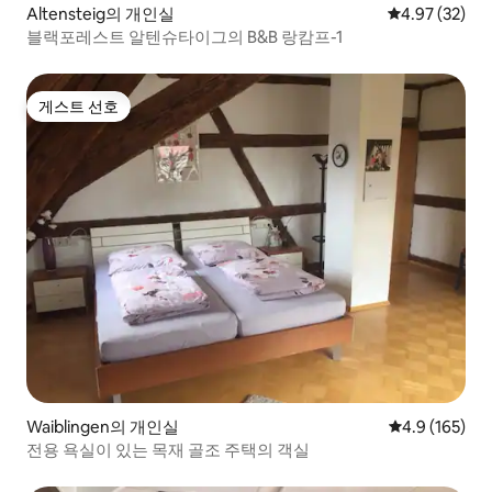
Altensteig의 개인실
평점 4.97점(5
4.97 (32)
블랙포레스트 알텐슈타이그의 B&B 랑캄프-1
게스트 선호
게스트 선호
Waiblingen의 개인실
평점 4.9점(5점
4.9 (165)
전용 욕실이 있는 목재 골조 주택의 객실