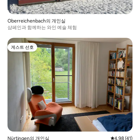
Oberreichenbach의 개인실
샴페인과 함께하는 와인 예술 체험
게스트 선호
게스트 선호
Nürtingen의 개인실
평점 4.98점(5
4.98 (41)