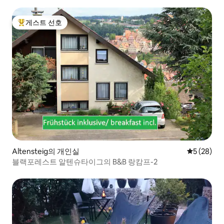
게스트 선호
상위 게스트 선호
Altensteig의 개인실
평점 5점(5
5 (28)
블랙포레스트 알텐슈타이그의 B&B 랑캄프-2