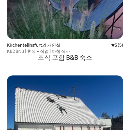
Kirchentellinsfurt의 개인실
평점 5점(
5 (5)
K82 BNB | 휴식 + 작업 | 아침 식사
조식 포함 B&B 숙소