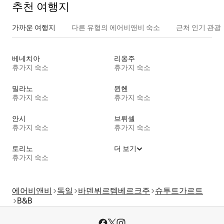
추천 여행지
가까운 여행지
다른 유형의 에어비앤비 숙소
근처 인기 관광
베네치아
리옹주
휴가지 숙소
휴가지 숙소
밀라노
뮌헨
휴가지 숙소
휴가지 숙소
안시
브뤼셀
휴가지 숙소
휴가지 숙소
토리노
더 보기
휴가지 숙소
에어비앤비
독일
바덴뷔르템베르크주
슈투트가르트
B&B