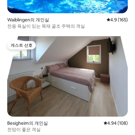
Waiblingen의 개인실
평점 4.9점(5점
4.9 (165)
전용 욕실이 있는 목재 골조 주택의 객실
게스트 선호
게스트 선호
Besigheim의 개인실
평점 4.94점(5점
4.94 (108)
전망이 좋은 객실