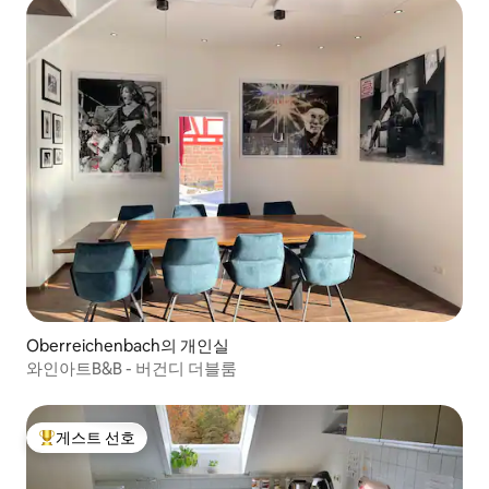
Oberreichenbach의 개인실
와인아트B&B - 버건디 더블룸
게스트 선호
상위 게스트 선호