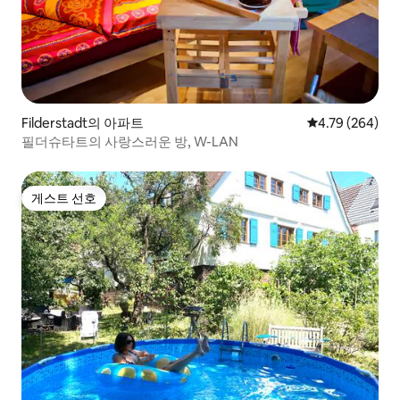
Filderstadt의 아파트
평점 4.79점(5점
4.79 (264)
필더슈타트의 사랑스러운 방, W-LAN
게스트 선호
게스트 선호