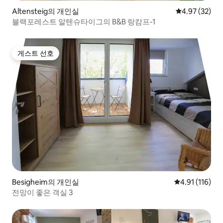
Altensteig의 개인실
평점 4.97점(5
4.97 (32)
블랙포레스트 알텐슈타이그의 B&B 랑캄프-1
게스트 선호
게스트 선호
Besigheim의 개인실
평점 4.91점(5
4.91 (116)
전망이 좋은 객실 3