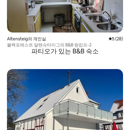
Altensteig의 개인실
평점 5점(5
5 (28)
블랙포레스트 알텐슈타이그의 B&B 랑캄프-2
파티오가 있는 B&B 숙소