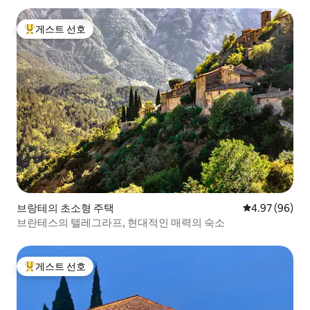
게스트 선호
상위 게스트 선호
브랑테의 초소형 주택
평점 4.97점(5
4.97 (96)
브란테스의 텔레그라프, 현대적인 매력의 숙소
게스트 선호
상위 게스트 선호