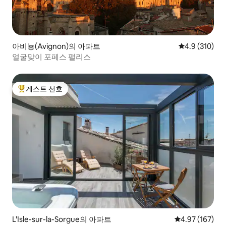
아비뇽(Avignon)의 아파트
평점 4.9점(5점
4.9 (310)
얼굴맞이 포페스 팰리스
게스트 선호
상위 게스트 선호
L'Isle-sur-la-Sorgue의 아파트
평점 4.97점(5점
4.97 (167)