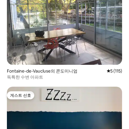
Fontaine-de-Vaucluse의 콘도미니엄
평점 5점(5점
5 (115)
독특한 수변 아파트
게스트 선호
게스트 선호