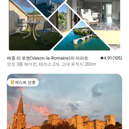
베종 라 로멘(Vaison-la-Romaine)의 아파트
평점 4.91점(5
4.91 (105)
멋진 3룸 에어컨, 테라스 2개, 고대 유적지 200m
게스트 선호
상위 게스트 선호