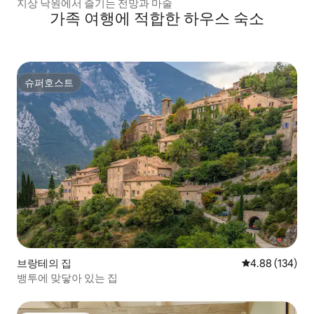
지상 낙원에서 즐기는 전망과 마술
가족 여행에 적합한 하우스 숙소
슈퍼호스트
슈퍼호스트
브랑테의 집
평점 4.88점(5점
4.88 (134)
뱅투에 맞닿아 있는 집