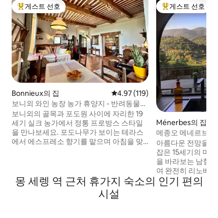
게스트 선호
게스트 선호
상위 게스트 선호
상위 게스트 선호
Bonnieux의 집
평점 4.97점(5점 만점), 후기 119
4.97 (119)
보니외 와인 농장 농가 휴양지 - 반려동물
동반 가능
보니외의 골목과 포도원 사이에 자리한 19
Ménerbes의 집
세기 실크 농가에서 정통 프로방스 스타일
을 만나보세요. 포도나무가 보이는 테라스
메종오 메네르브, 
에서 에스프레소 향기를 맡으며 아침을 맞
스
아름다운 전망을 자
이하고, 종소리가 울리는 가운데 따뜻한 크
잡은 15세기의 마을
루아상을 즐기며 산책을 즐겨보세요. 유서
을 바라보는 남향 
깊은 돌담과 참나무 대들보가 농가 주방과
여 완전히 리노베
프랑스산 침구와 어우러집니다. 낮에는 시
몽 세렝 역 근처 휴가지 숙소의 인기 편의
편의시설을 모두 갖
장을 둘러보고, 와이너리를 탐험하고, 저녁
에서 하루를 보낸 후
시설
에는 별빛 아래에서 와인을 즐겨보세요. 봄
락한 분위기를 자랑
철 벚꽃과 여름철 라벤더밭이 계절의 매력
(프로방스에서의 한 
을 더합니다. 마을 빵집에서 단 5분 거리에
분 현지 마을 주민