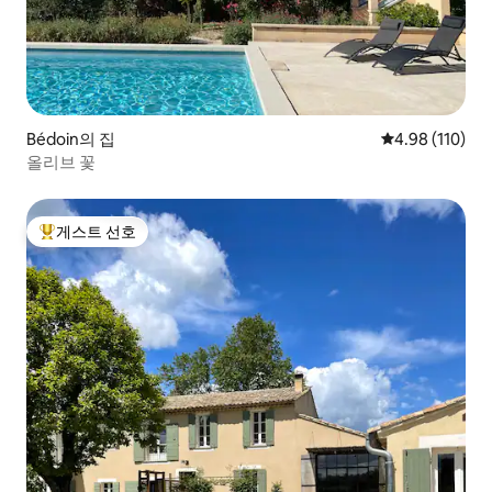
Bédoin의 집
평점 4.98점(5
4.98 (110)
올리브 꽃
게스트 선호
상위 게스트 선호