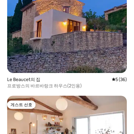
Le Beaucet의 집
평점 5점(5
5 (36)
프로방스의 바르바랑크 하우스(2인용)
게스트 선호
게스트 선호