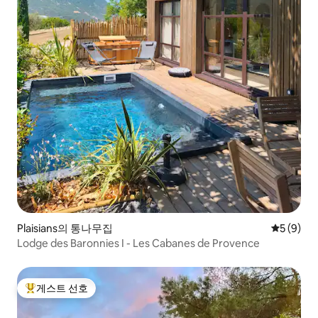
Plaisians의 통나무집
평점 5점(
5 (9)
Lodge des Baronnies I - Les Cabanes de Provence
게스트 선호
상위 게스트 선호