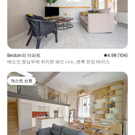
Bédoin의 아파트
평점 4.98점(5점
4.98 (104)
베도인 중심부에 위치한 쉐즈 나누, 벤툭 전망 테라스
게스트 선호
게스트 선호