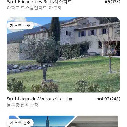
Saint-Étienne-des-Sorts의 아파트
평점 5점(5점
5 (128)
아파트 르 스플렌디드: 자쿠지
게스트 선호
게스트 선호
Saint-Léger-du-Ventoux의 아파트
평점 4.92점(5점
4.92 (248)
툴루랑 협곡 산장
게스트 선호
게스트 선호