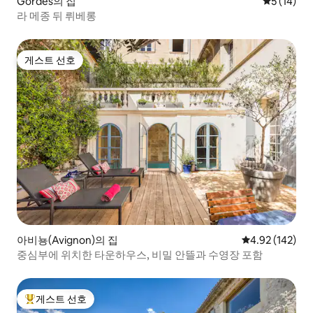
Gordes의 집
평점 5점(5
5 (14)
라 메종 뒤 뤼베롱
게스트 선호
게스트 선호
아비뇽(Avignon)의 집
평점 4.92점(5점
4.92 (142)
중심부에 위치한 타운하우스, 비밀 안뜰과 수영장 포함
게스트 선호
상위 게스트 선호