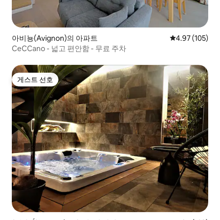
아비뇽(Avignon)의 아파트
평점 4.97점(5점
4.97 (105)
CeCCano - 넓고 편안함 - 무료 주차
게스트 선호
게스트 선호