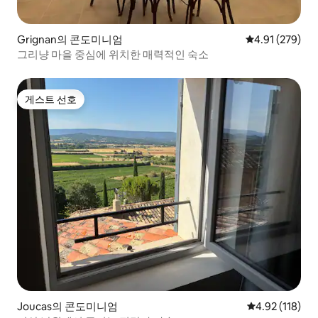
Grignan의 콘도미니엄
평점 4.91점(5점
4.91 (279)
그리냥 마을 중심에 위치한 매력적인 숙소
게스트 선호
게스트 선호
Joucas의 콘도미니엄
평점 4.92점(5
4.92 (118)