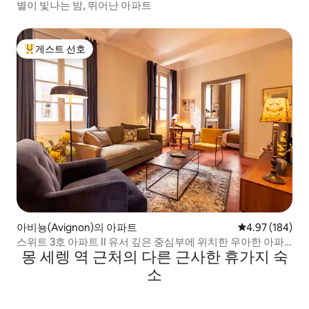
별이 빛나는 밤, 뛰어난 아파트
게스트 선호
상위 게스트 선호
아비뇽(Avignon)의 아파트
평점 4.97점(5점
4.97 (184)
스위트 3호 아파트 II 유서 깊은 중심부에 위치한 우아한 아파
몽 세렝 역 근처의 다른 근사한 휴가지 숙
트
소