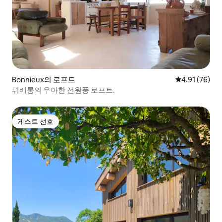
Bonnieux의 로프트
평점 4.91점(5
4.91 (76)
뤼베롱의 우아한 전원풍 로프트.
게스트 선호
게스트 선호