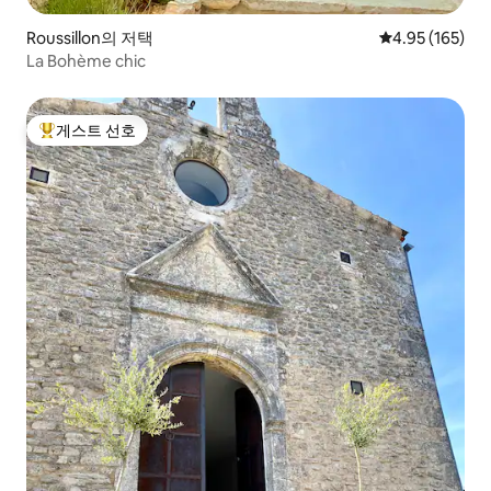
Roussillon의 저택
평점 4.95점(5점
4.95 (165)
La Bohème chic
게스트 선호
상위 게스트 선호