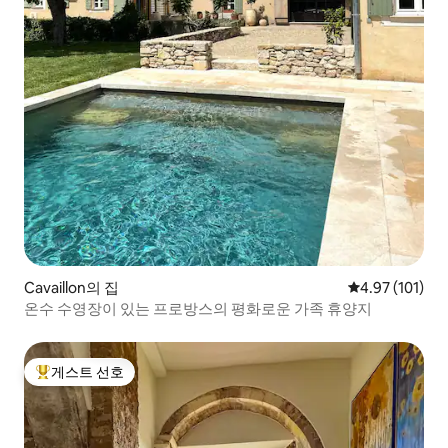
Cavaillon의 집
평점 4.97점(5
4.97 (101)
온수 수영장이 있는 프로방스의 평화로운 가족 휴양지
게스트 선호
상위 게스트 선호