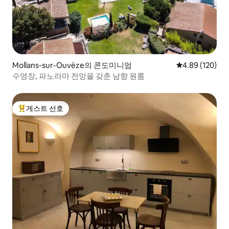
Mollans-sur-Ouvèze의 콘도미니엄
평점 4.89점(5점
4.89 (120)
수영장, 파노라마 전망을 갖춘 남향 원룸
게스트 선호
상위 게스트 선호