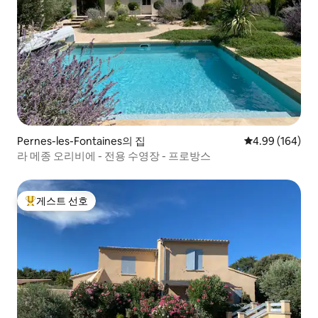
Pernes-les-Fontaines의 집
평점 4.99점(5점
4.99 (164)
라 메종 오리비에 - 전용 수영장 - 프로방스
게스트 선호
상위 게스트 선호