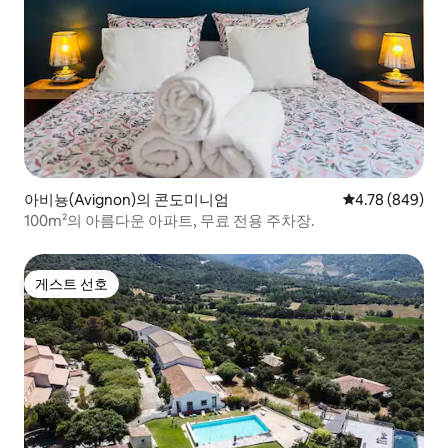
아비뇽(Avignon)의 콘도미니엄
평점 4.78점(5점
4.78 (849)
100m²의 아름다운 아파트, 무료 전용 주차장.
게스트 선호
게스트 선호