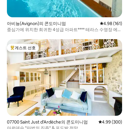
아비뇽(Avignon)의 콘도미니엄
평점 4.98점(5
4.98 (161)
중심가에 위치한 희귀한 4성급 아파트**** 테라스 수영장 에어
컨
게스트 선호
상위 게스트 선호
07700 Saint Just d’Ardèche의 콘도미니엄
평점 4.99점(5점
4.99 (300)
아르데슈 "마법의 진주" & 포도밭 전망