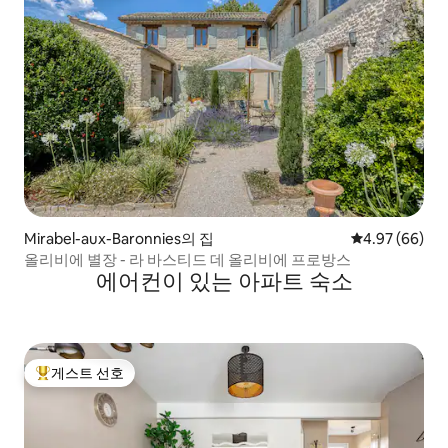
Mirabel-aux-Baronnies의 집
평점 4.97점(5
4.97 (66)
올리비에 별장 - 라 바스티드 데 올리비에 프로방스
에어컨이 있는 아파트 숙소
게스트 선호
상위 게스트 선호