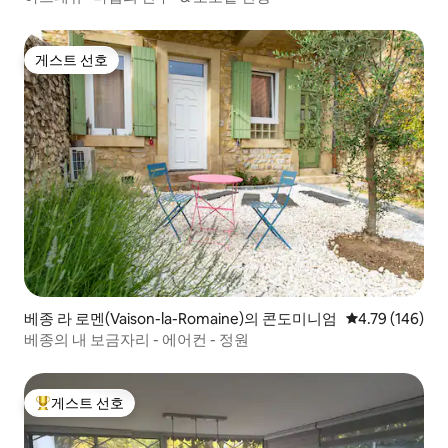
게스트 선호
게스트 선호
베종 라 로멘(Vaison-la-Romaine)의 콘도미니엄
평점 4.79점(5점
4.79 (146)
베종의 내 보금자리 - 에어컨 - 정원
게스트 선호
상위 게스트 선호