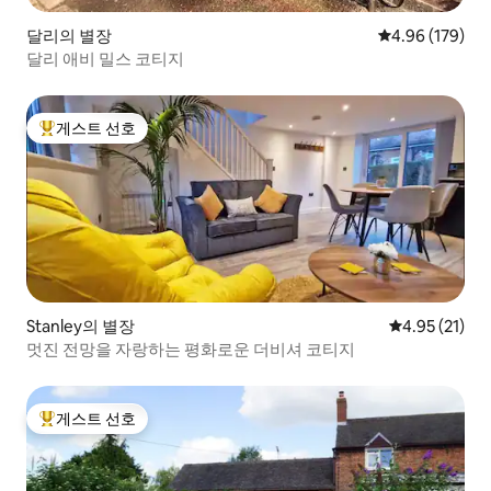
달리의 별장
평점 4.96점(5점
4.96 (179)
달리 애비 밀스 코티지
게스트 선호
상위 게스트 선호
Stanley의 별장
평점 4.95점(5
4.95 (21)
멋진 전망을 자랑하는 평화로운 더비셔 코티지
게스트 선호
상위 게스트 선호