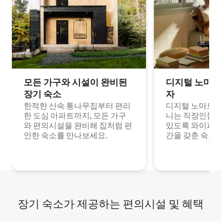
모든 가구와 시설이 완비된
디지털 노마드
장기 숙소
자
한적한 산속 통나무집부터 편리
디지털 노마드나
한 도심 아파트까지, 모든 가구
니는 직장인들이
와 편의시설을 완비해 집처럼 편
있도록 와이파이
안한 숙소를 만나보세요.
간을 갖춘 숙소
장기 숙소가 제공하는 편의시설 및 혜택