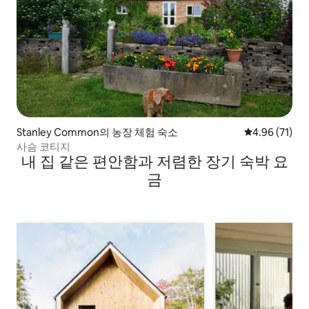
Stanley Common의 농장 체험 숙소
평점 4.96점(5
4.96 (71)
사슴 코티지
내 집 같은 편안함과 저렴한 장기 숙박 요
금