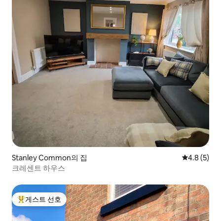
Stanley Common의 집
평점 4.8점(
4.8 (5)
크레센트 하우스
게스트 선호
상위 게스트 선호