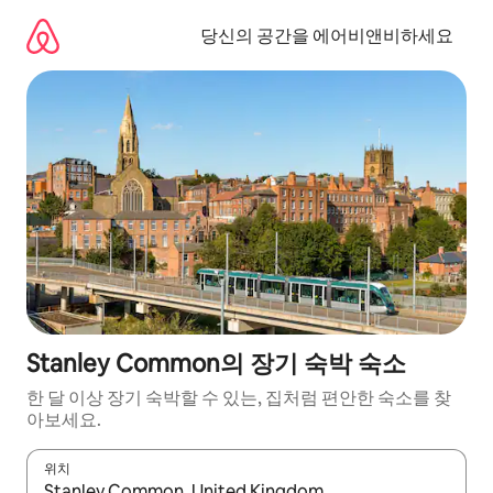
콘
텐
당신의 공간을 에어비앤비하세요
츠
로
바
로
가
기
Stanley Common의 장기 숙박 숙소
한 달 이상 장기 숙박할 수 있는, 집처럼 편안한 숙소를 찾
아보세요.
위치
결과가 나오면 위·아래 화살표 키를 사용하거나 터치 또는 스와이프