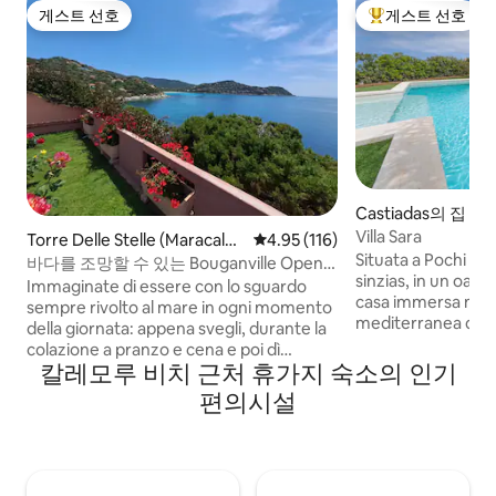
게스트 선호
게스트 선호
게스트 선호
상위 게스트 선호
Castiadas의 집
Villa Sara
Torre Delle Stelle (Maracalag
평점 4.95점(5점 만점), 후기 116
4.95 (116)
Situata a Pochi pas
onis)의 휴가용 주택
바다를 조망할 수 있는 Bouganville Open
sinzias, in un oasi di puro relax, splendida
Space
Immaginate di essere con lo sguardo
casa immersa nel 
sempre rivolto al mare in ogni momento
mediterranea dell
della giornata: appena svegli, durante la
privata con idrom
colazione a pranzo e cena e poi dì
riscaldata) dove p
칼레모루 비치 근처 휴가지 숙소의 인기
dormire cullati dalle onde che si
di puro benessere.
infrangono sugli scogli, di vedere l'alba il
편의시설
rifugio ideale per c
tramonto e gustare lo spettacolo della
comfort a contatto
luna che sorge da dietro la collina e poi si
Perfetta per le fam
specchia sul mare, dì essere circondati
per una vacanza all
da fiori colorati e dal cinguettio degli
mare, e della natu