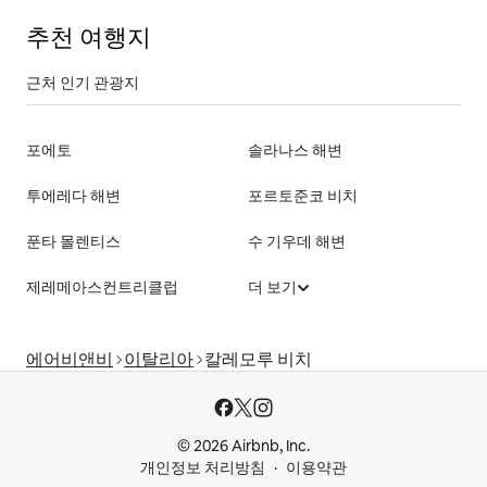
추천 여행지
근처 인기 관광지
포에토
솔라나스 해변
투에레다 해변
포르토준코 비치
푼타 몰렌티스
수 기우데 해변
제레메아스컨트리클럽
더 보기
에어비앤비
이탈리아
칼레모루 비치
© 2026 Airbnb, Inc.
개인정보 처리방침
이용약관