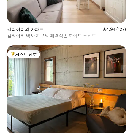
칼리아리의 아파트
평점 4.94점(5점
4.94 (127)
칼리아리 역사 지구의 매력적인 화이트 스위트
게스트 선호
상위 게스트 선호