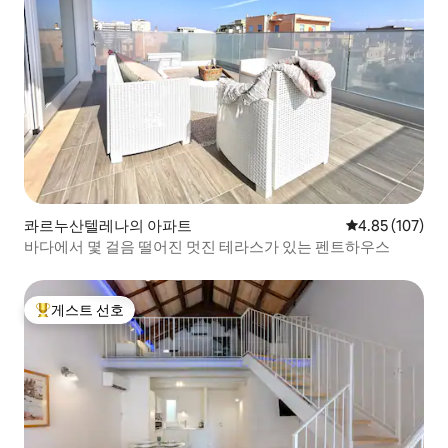
콰르누산텔레나의 아파트
평점 4.85점(5점
4.85 (107)
바다에서 몇 걸음 떨어진 멋진 테라스가 있는 펜트하우스
게스트 선호
상위 게스트 선호