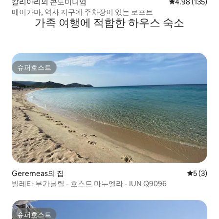
칼리아리의 콘도미니엄
평점 4.98점(5점
4.98 (135)
메이가마, 역사 지구에 주차장이 있는 로프트
가족 여행에 적합한 하우스 숙소
슈퍼호스트
슈퍼호스트
Geremeas의 집
평점 5점(
5 (3)
빌레타 부가닐릴 - 호스트 마누엘라 - IUN Q9096
슈퍼호스트
슈퍼호스트