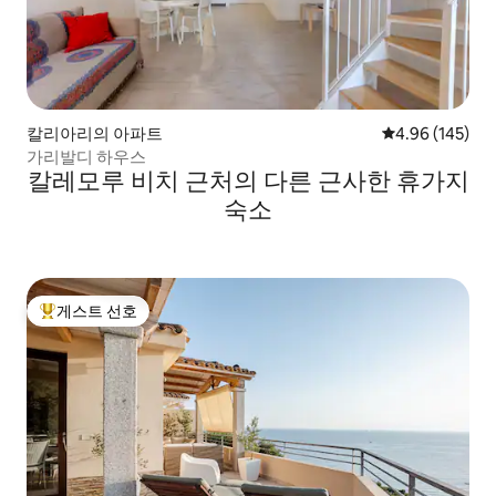
칼리아리의 아파트
평점 4.96점(5점
4.96 (145)
가리발디 하우스
칼레모루 비치 근처의 다른 근사한 휴가지
숙소
게스트 선호
상위 게스트 선호