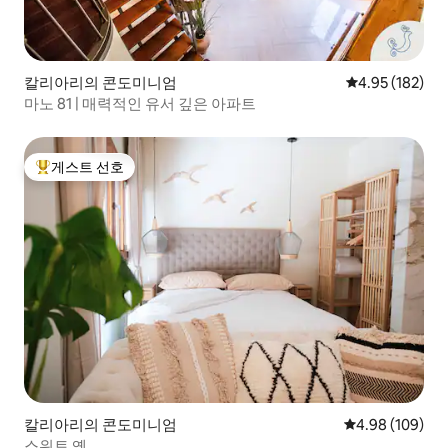
칼리아리의 콘도미니엄
평점 4.95점(5점
4.95 (182)
마노 81 | 매력적인 유서 깊은 아파트
게스트 선호
상위 게스트 선호
칼리아리의 콘도미니엄
평점 4.98점(5점
4.98 (109)
스위트 옌