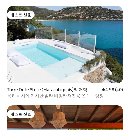
게스트 선호
게스트 선호
Torre Delle Stelle (Maracalagonis)의 저택
평점 4.98점(5
4.98 (40)
록키 비치에 위치한 빌라 비앙카 & 전용 온수 수영장
게스트 선호
게스트 선호