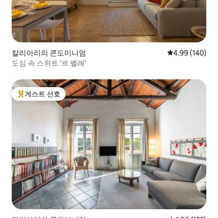
칼리아리의 콘도미니엄
평점 4.99점(5점
4.99 (140)
도심 속 스위트 '르 벨레'
게스트 선호
상위 게스트 선호