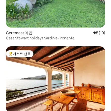
Geremeas의 집
평점 5점(5
5 (10)
Casa Stewart holidays Sardinia- Ponente
게스트 선호
상위 게스트 선호