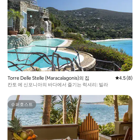
Torre Delle Stelle (Maracalagonis)의 집
평점 4.5점(
4.5 (8)
칸토 에 신포니아의 바다에서 즐기는 럭셔리: 빌라
슈퍼호스트
슈퍼호스트