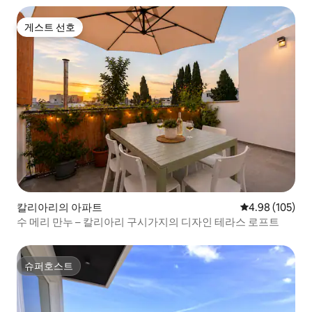
게스트 선호
게스트 선호
칼리아리의 아파트
평점 4.98점(5점
4.98 (105)
수 메리 만누 – 칼리아리 구시가지의 디자인 테라스 로프트
슈퍼호스트
슈퍼호스트