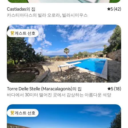
Castiadas의 집
평점 5점(5
5 (42)
카스티아다스의 빌라 오로라, 빌라시미우스
게스트 선호
상위 게스트 선호
Torre Delle Stelle (Maracalagonis)의 집
평점 5점(5
5 (18)
바다에서 30미터 떨어진 곳에서 감상하는 아름다운 석양
게스트 선호
상위 게스트 선호