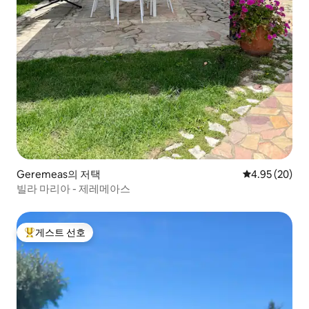
Geremeas의 저택
평점 4.95점(5
4.95 (20)
빌라 마리아 - 제레메아스
게스트 선호
상위 게스트 선호