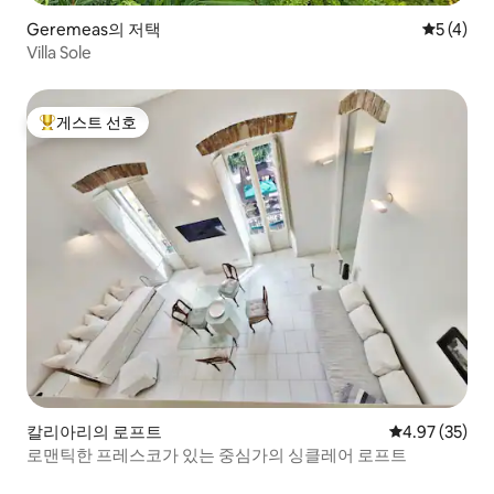
Geremeas의 저택
평점 5점(
5 (4)
Villa Sole
게스트 선호
상위 게스트 선호
칼리아리의 로프트
평점 4.97점(5
4.97 (35)
로맨틱한 프레스코가 있는 중심가의 싱클레어 로프트