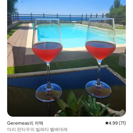
Geremeas의 저택
평점 4.99점(5
4.99 (71)
마리 핀타우의 빌레타 벨베데레