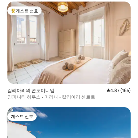
게스트 선호
상위 게스트 선호
칼리아리의 콘도미니엄
평점 4.87점(5점
4.87 (165)
인피니티 하우스 • 마리나 • 칼리아리 센트로
게스트 선호
게스트 선호