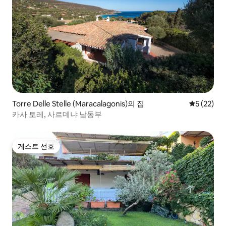
Torre Delle Stelle (Maracalagonis)의 집
평점 5점(5
5 (22)
카사 토레, 사르데냐 남동부
게스트 선호
게스트 선호