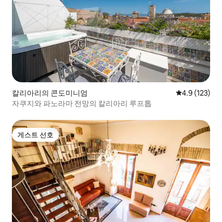
칼리아리의 콘도미니엄
평점 4.9점(5점
4.9 (123)
자쿠지와 파노라마 전망의 칼리아리 루프톱
게스트 선호
게스트 선호