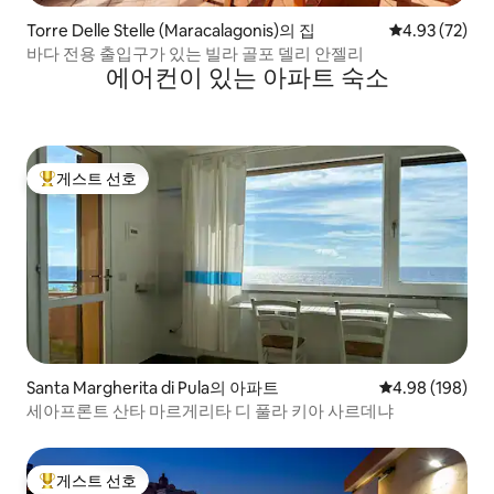
Torre Delle Stelle (Maracalagonis)의 집
평점 4.93점(5
4.93 (72)
바다 전용 출입구가 있는 빌라 골포 델리 안젤리
에어컨이 있는 아파트 숙소
게스트 선호
상위 게스트 선호
Santa Margherita di Pula의 아파트
평점 4.98점(5점
4.98 (198)
세아프론트 산타 마르게리타 디 풀라 키아 사르데냐
게스트 선호
상위 게스트 선호