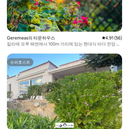
Geremeas의 타운하우스
평점 4.91점(5
4.91 (56)
칼라에 모루 해변에서 100m 거리에 있는 현대식 바다 전망 숙
소
슈퍼호스트
슈퍼호스트