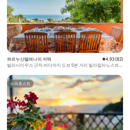
콰르누산텔레나의 저택
평점 4.93점(5
4.93 (82)
빌라시미우스 근처 바다까지 도보 5분 거리 빌라칼라노스트
라
슈퍼호스트
슈퍼호스트