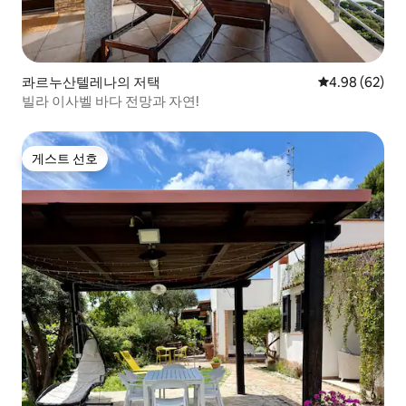
콰르누산텔레나의 저택
평점 4.98점(5
4.98 (62)
빌라 이사벨 바다 전망과 자연!
게스트 선호
게스트 선호