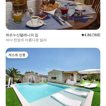
콰르누산텔레나의 집
평점 4.86점(5점
4.86 (168)
바다 전망의 아름다운 빌라
게스트 선호
게스트 선호