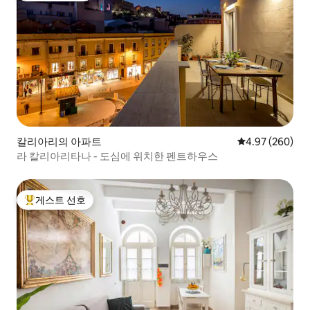
칼리아리의 아파트
평점 4.97점(5점
4.97 (260)
라 칼리아리타나 - 도심에 위치한 펜트하우스
게스트 선호
상위 게스트 선호