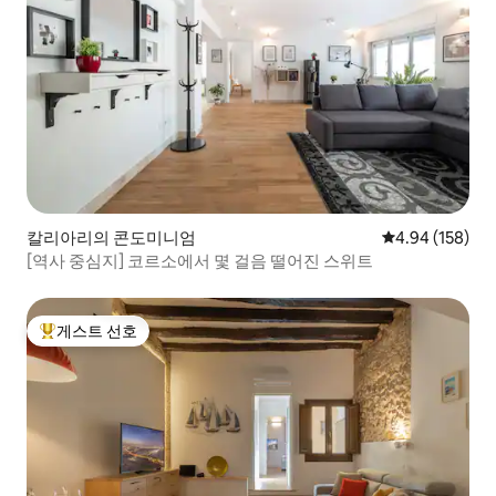
칼리아리의 콘도미니엄
평점 4.94점(5점
4.94 (158)
[역사 중심지] 코르소에서 몇 걸음 떨어진 스위트
게스트 선호
상위 게스트 선호