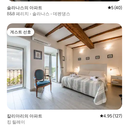
솔라나스의 아파트
평점 5점(5
5 (40)
B&B 페리치 - 솔라나스 - 데펜댕스
게스트 선호
게스트 선호
칼리아리의 아파트
평점 4.95점(5
4.95 (127)
킹 릴레이