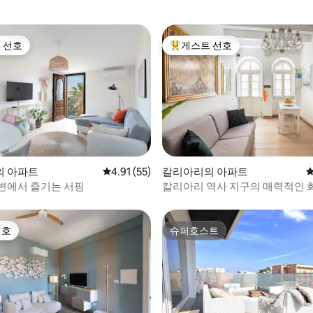
 선호
게스트 선호
스트 선호
상위 게스트 선호
 후기 51개
의 아파트
평점 4.91점(5점 만점), 후기 55개
4.91 (55)
칼리아리의 아파트
평
변에서 즐기는 서핑
칼리아리 역사 지구의 매력적인 
위트
선호
슈퍼호스트
선호
슈퍼호스트