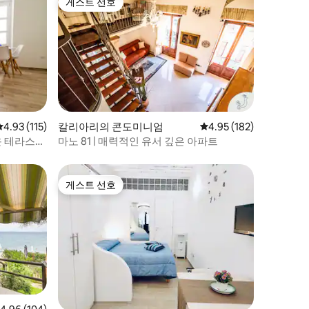
게스트 선호
게스트 선호
평점 4.93점(5점 만점), 후기 115개
4.93 (115)
칼리아리의 콘도미니엄
평점 4.95점(5점 만점), 
4.95 (182)
운 테라스
마노 81 | 매력적인 유서 깊은 아파트
게스트 선호
게스트 선호