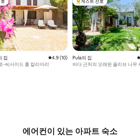
선호
게스트 선호
선호
상위 게스트 선호
 집
평점 4.9점(5점 만점), 후기 10개
4.9 (10)
Pula의 집
평
토-씨사이드 홈 칼리아리
바다 근처의 오래된 올리브 나무 
저택
 후기 33개
에어컨이 있는 아파트 숙소