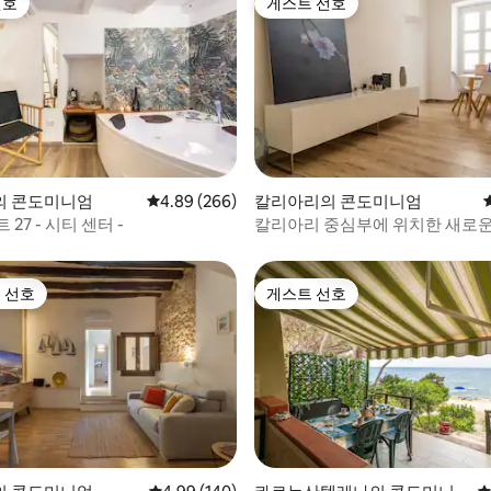
선호
게스트 선호
선호
게스트 선호
후기 165개
의 콘도미니엄
평점 4.89점(5점 만점), 후기 266개
4.89 (266)
칼리아리의 콘도미니엄
27 - 시티 센터 -
칼리아리 중심부에 위치한 새로
아파트
 선호
게스트 선호
스트 선호
게스트 선호