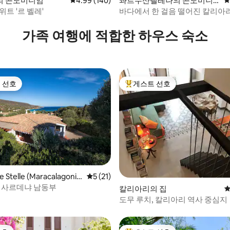
후기 109개
의 콘도미니엄
평점 4.99점(5점 만점), 후기 140개
4.99 (140)
콰르누산텔레나의 콘도미니
평
엄
위트 '르 벨레'
바다에서 한 걸음 떨어진 칼리아
택
가족 여행에 적합한 하우스 숙소
 선호
게스트 선호
스트 선호
상위 게스트 선호
 후기 16개
e Stelle (Maracalagonis)
평점 5점(5점 만점), 후기 21개
5 (21)
, 사르데냐 남동부
칼리아리의 집
평
도무 루치, 칼리아리 역사 중심지