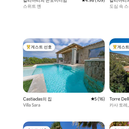
칼리아리의 콘도미니엄
평점 4.98점(5점 만점), 
4.98 (109)
칼리아리
스위트 옌
도심 속 스
게스트 선호
게스트
상위 게스트 선호
상위 게
Castiadas의 집
평점 5점(5점 만점),
5 (16)
Torre Dell
의 집
Villa Sara
카사 토레