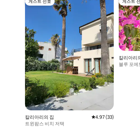
게스트 선호
게스트 
게스트 선호
게스트 
칼리아리의
블루 포에
칼리아리의 집
평점 4.97점(5점 만점),
4.97 (33)
트윈팜스 비치 저택