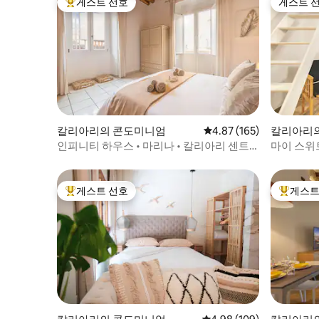
게스트 선호
게스트 
상위 게스트 선호
게스트 
칼리아리의 콘도미니엄
평점 4.87점(5점 만점), 
4.87 (165)
칼리아리
인피니티 하우스 • 마리나 • 칼리아리 센트
마이 스위트 
로
게스트 선호
게스트
상위 게스트 선호
상위 게