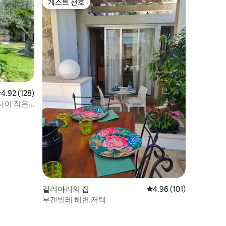
게스트 선호
게스트 선호
점 4.92점(5점 만점), 후기 128개
4.92 (128)
사이 작은
칼리아리의 집
평점 4.96점(5점 만점), 
4.96 (101)
부겐빌레 해변 저택