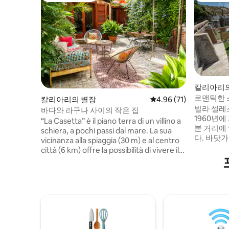
칼리아리의
로맨틱한 
칼리아리의 별장
평점 4.96점(5점 만점),
4.96 (71)
빌라 셀레
바다와 라구나 사이의 작은 집
1960년에
“La Casetta” è il piano terra di un villino a
분 거리에
schiera, a pochi passi dal mare. La sua
다. 바닷
vicinanza alla spiaggia (30 m) e al centro
르나트 해
città (6 km) offre la possibilità di vivere il
우 프라이
mare, la natura, lo sport e l'opportunità di
히는 전망과
conoscere la storia e l'arte del popolo
레킹이나 
sardo. Nel lungomare potrai passeggiare
입니다. 
godendo della vista della Sella del diavolo
있습니다.
e della brezza marina. I numerosi locali
불퉁하기 
sulla spiaggia offrono buona musica,
는 무료입
danze e specialità culinarie del luogo.
licenza n. IT 092009C2000Q7820