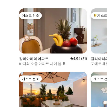
게스트 선호
게스트
게스트 선호
상위 게
칼리아리의 아파트
평점 4.94점(5점 만점),
4.94 (51)
칼리아리
바다와 소금 아파트 사이 앱. B
포에토 해
게스트 선호
게스트 
게스트 선호
게스트 