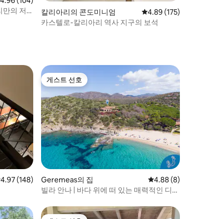
점 4.96점(5점 만점), 후기 104개
4.96 (104)
리만의 저
칼리아리의 콘도미니엄
평점 4.89점(5점 만점), 
4.89 (175)
카스텔로-칼리아리 역사 지구의 보석
게스트 선호
게스트 선호
점 4.97점(5점 만점), 후기 148개
4.97 (148)
Geremeas의 집
평점 4.88점(5점 만점)
4.88 (8)
빌라 안나 | 바다 위에 떠 있는 매력적인 디모
라