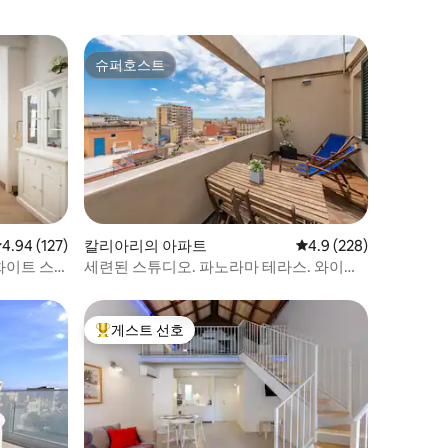
슈퍼호스트
슈퍼호스트
점 4.94점(5점 만점), 후기 127개
4.94 (127)
칼리아리의 아파트
평점 4.9점(5점 만점), 
4.9 (228)
화이트 스
세련된 스튜디오. 파노라마 테라스. 와이파
이. IUN P1719
게스트 선호
상위 게스트 선호