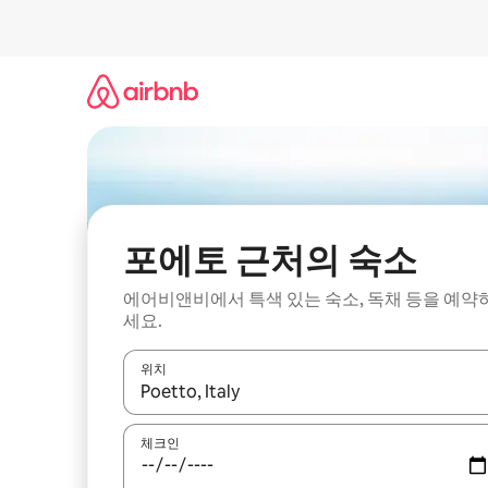
콘
텐
츠
로
바
로
가
기
포에토 근처의 숙소
에어비앤비에서 특색 있는 숙소, 독채 등을 예약
세요.
위치
결과가 나오면 위·아래 화살표 키를 사용하거나 터치
체크인