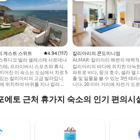
 게스트 스위트
평점 4.94점(5점 만점), 후기 117개
4.94 (117)
칼리아리의 콘도미니엄
스튜디오 빌라 셀레스테 사르데냐
ALMAR: 칼리아리 해변의 매력
 후기 71개
우스
스테, 프라이버시 스포츠와 휴식.
칼리아리의 바다에 위치한 아늑한
 지어진 이 숙소는 도심에서 차로 5
파트로 바다, 핑크 호수, 셀라 델 
 있는 칼리아리의 고급 빌라입니
출 및 일몰을 볼 수 있는 3면 테
가에 위치하여 바위를 지나 칼라 베
니다. 20 미터 거리에 자전거 도
변으로 바로 연결되어 있으며 매
행자 전용 해안 거리와 키오스크가
빗합니다. 뒤쪽 언덕에서는 숨 막
에토 해변이 있습니다. 50미터 
포에토 근처 휴가지 숙소의 인기 편의시
 고대 기념물을 볼 수 있으며, 트
버스 정류장에서 15분 만에 도시
산악 자전거를 즐기기에 안성맞춤
이동할 수 있습니다. 최근에 지어진 이 펜트
숙소 근처에 훌륭한 레스토랑 3곳이
하우스는 현대적인 홈 오토메이
 일부 지역에서 도로가 약간 울퉁
갖추고 있습니다. 엘리베이터 없는 3 층에
때문에 SUV가 더 좋습니다. 주차
위치 IUN: Q5306
니다.