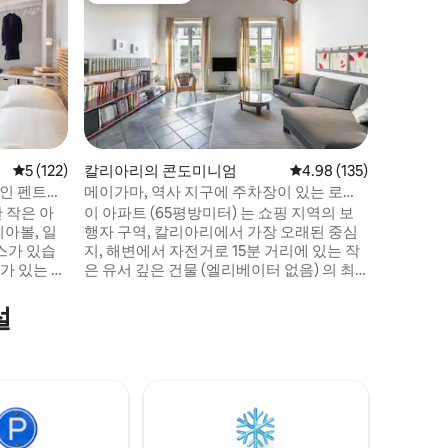
[칼리아리 
파이
칼리아리
거리에 있
따뜻한 휴
모 그룹에
며, 침실 
이 완비된
능적인 객
어컨, 우
평점 5점(5점 만점), 후기 122개
5 (122)
칼리아리의 콘도미니엄
평점 4.98점(5점 만점), 
4.98 (135)
치: 해변
적인 펜트하
메이가마, 역사 지구에 주차장이 있는 로프
편안함과
트
 작은 아
이 아파트 (65평방미터) 는 쇼핑 지역의 보
완벽합니
디아볼, 일
행자 구역, 칼리아리에서 가장 오래된 중심
라스가 있습
지, 해변에서 자전거로 15분 거리에 있는 작
로가 있는 보
은 유서 깊은 건물 (엘리베이터 없음) 의 최
 있는 포
상층에 있습니다. 이곳에서 도보로 몇 분 거
거리에 있는
리에 기념물, 박물관, 항구, 공공 정원, 기차/
설
 중심지로
버스 정류장, 다층 주차장이 있습니다. 실용
적이고 조용하며 미니멀하고 필수적인 숙소
션 시스템을
입니다. 바다에서 몇 걸음 거리에 있는 마을
에서 편안한 휴가를 찾는 사람들에게 이상
적입니다.