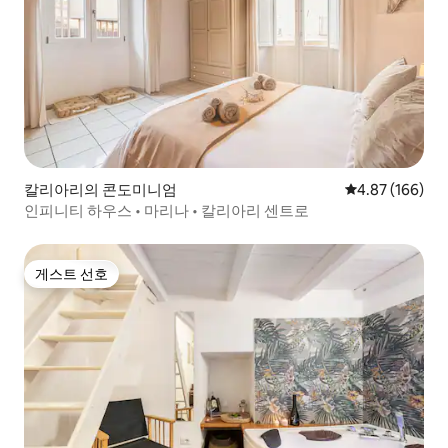
칼리아리의 콘도미니엄
평점 4.87점(5점
4.87 (166)
인피니티 하우스 • 마리나 • 칼리아리 센트로
게스트 선호
게스트 선호