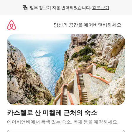
콘
일부 정보가 자동 번역되었습니다. 
원문 보기
텐
츠
로
당신의 공간을 에어비앤비하세요
바
로
가
기
카스텔로 산 미켈레 근처의 숙소
에어비앤비에서 특색 있는 숙소, 독채 등을 예약하세요.