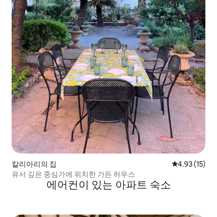
칼리아리의 집
평점 4.93점(5
4.93 (15)
유서 깊은 중심가에 위치한 가든 하우스
에어컨이 있는 아파트 숙소