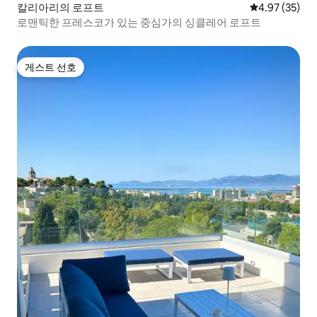
칼리아리의 로프트
평점 4.97점(5
4.97 (35)
로맨틱한 프레스코가 있는 중심가의 싱클레어 로프트
게스트 선호
게스트 선호