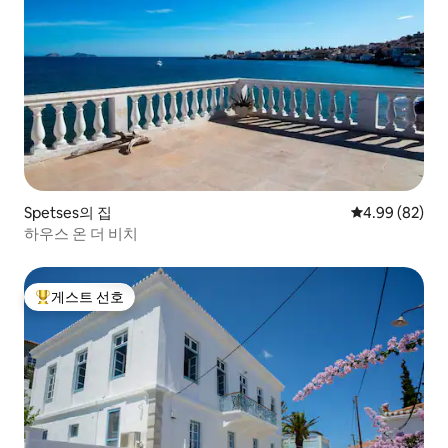
Spetses의 집
평점 4.99점(5
4.99 (82)
하우스 온 더 비치
게스트 선호
상위 게스트 선호