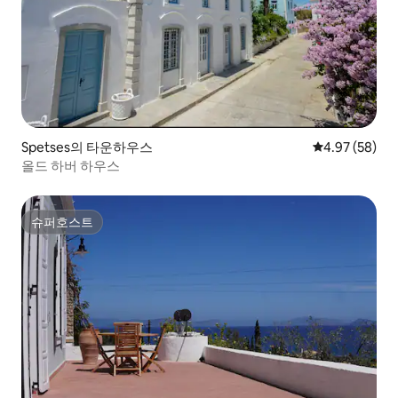
Spetses의 타운하우스
평점 4.97점(5
4.97 (58)
올드 하버 하우스
슈퍼호스트
슈퍼호스트