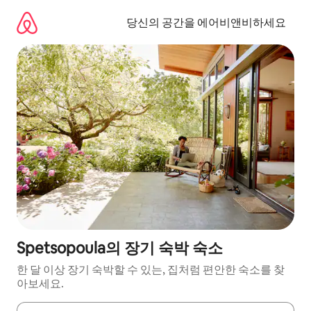
콘
텐
당신의 공간을 에어비앤비하세요
츠
로
바
로
가
기
Spetsopoula의 장기 숙박 숙소
한 달 이상 장기 숙박할 수 있는, 집처럼 편안한 숙소를 찾
아보세요.