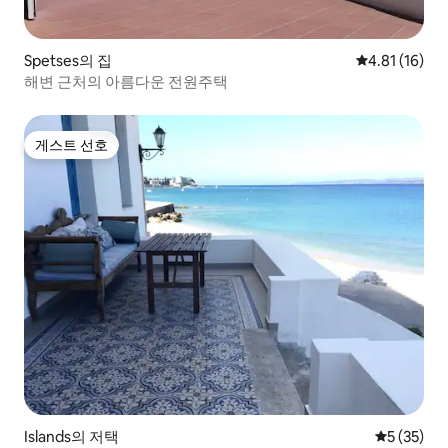
Spetses의 집
평점 4.81점(
4.81 (16)
해변 근처의 아름다운 전원주택
게스트 선호
게스트 선호
Islands의 저택
평점 5점(5
5 (35)