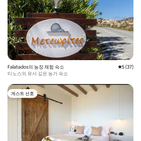
Falatados의 농장 체험 숙소
평점 5점(5
5 (37)
티노스의 유서 깊은 농가 숙소
게스트 선호
게스트 선호