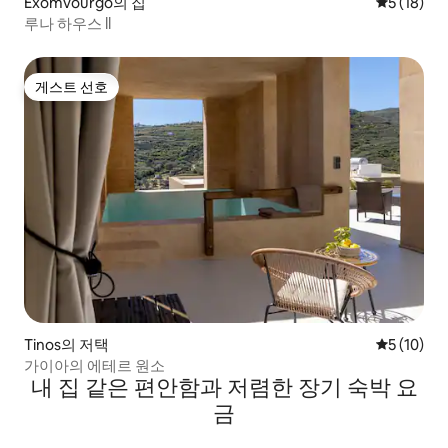
Exomvourgo의 집
평점 5점(5
5 (18)
루나 하우스 ll
게스트 선호
게스트 선호
Tinos의 저택
평점 5점(5
5 (10)
가이아의 에테르 원소
내 집 같은 편안함과 저렴한 장기 숙박 요
금