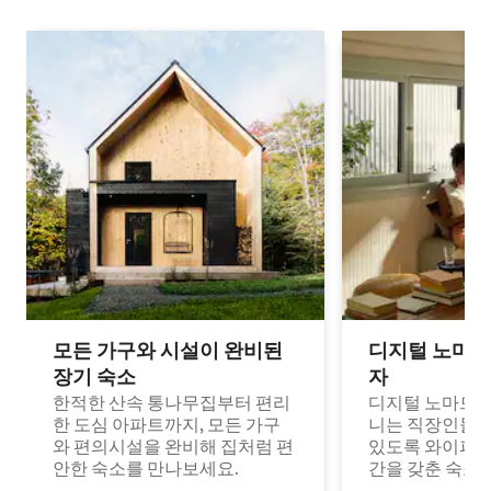
모든 가구와 시설이 완비된
디지털 노마드
장기 숙소
자
한적한 산속 통나무집부터 편리
디지털 노마드나
한 도심 아파트까지, 모든 가구
니는 직장인들이
와 편의시설을 완비해 집처럼 편
있도록 와이파이
안한 숙소를 만나보세요.
간을 갖춘 숙소