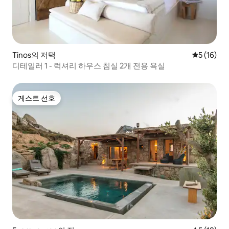
Tinos의 저택
평점 5점(5
5 (16)
디테일러 1 - 럭셔리 하우스 침실 2개 전용 욕실
게스트 선호
게스트 선호