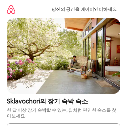
콘
텐
당신의 공간을 에어비앤비하세요
츠
로
바
로
가
기
Sklavochori의 장기 숙박 숙소
한 달 이상 장기 숙박할 수 있는, 집처럼 편안한 숙소를 찾
아보세요.