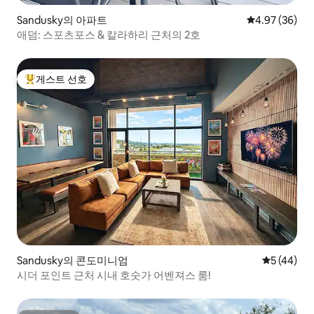
Sandusky의 아파트
평점 4.97점(5
4.97 (36)
애덤: 스포츠포스 & 칼라하리 근처의 2호
게스트 선호
상위 게스트 선호
Sandusky의 콘도미니엄
평점 5점(5
5 (44)
시더 포인트 근처 시내 호숫가 어벤져스 룸!