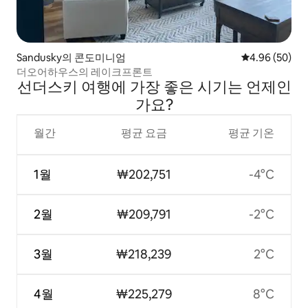
Sandusky의 콘도미니엄
평점 4.96점(5
4.96 (50)
더오어하우스의 레이크프론트
선더스키 여행에 가장 좋은 시기는 언제인
가요?
월간
평균 요금
평균 기온
1월
₩202,751
-4°C
2월
₩209,791
-2°C
3월
₩218,239
2°C
4월
₩225,279
8°C