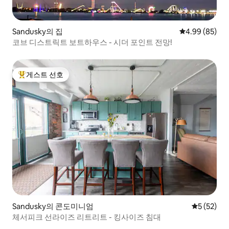
Sandusky의 집
평점 4.99점(5
4.99 (85)
코브 디스트릭트 보트하우스 - 시더 포인트 전망!
게스트 선호
상위 게스트 선호
Sandusky의 콘도미니엄
평점 5점(5
5 (52)
체서피크 선라이즈 리트리트 - 킹사이즈 침대