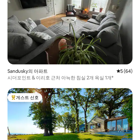
Sandusky의 아파트
평점 5점(5
5 (64)
시더포인트 & 이리호 근처 아늑한 침실 2개 욕실 1개*
게스트 선호
상위 게스트 선호