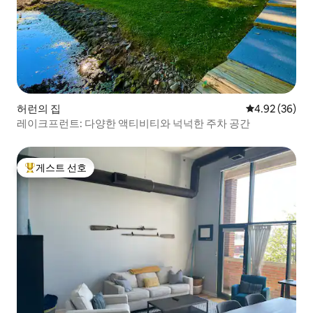
허런의 집
평점 4.92점(5
4.92 (36)
레이크프런트: 다양한 액티비티와 넉넉한 주차 공간
게스트 선호
상위 게스트 선호