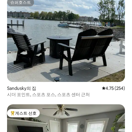
슈퍼호스트
슈퍼호스트
Sandusky의 집
평점 4.75점(5점
4.75 (254)
시더 포인트, 스포츠 포스, 스포츠 센터 근처
게스트 선호
상위 게스트 선호