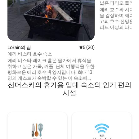
넓은 파티오 둘러싸
에리 호수와 시더 
을 감상하며 깨어나세요! 야외 
고의 호수 전망을 감
피트 이상의 파티오로 
는 창문으로 둘러싸
를 감상할 수 있습니다!
개 - 발코니 전체를
Lorain의 집
평점 5점(5점 만점), 후기 20
5 (20)
무료 주차 차량 2대 
에리 비스타 호수 숙소
이즈 침대, 퀸사이즈
에리 비스타 레이크 홈은 물가에서 휴식을
퀸사이즈 소파 베드
취하고 싶은 가족, 커플, 단체 여행객을 위한
파이 - 인그라운드 
평화로운 에리 호수 휴양지입니다. 최대 13
절에 따라 다름) - 
명의 게스트가 숙박할 수 있는 이 숙소에는
선더스키의 휴가용 임대 숙소의 인기 편의
함께 모이거나, 휴식을 취하거나, 혼자만의
시간을 가질 수 있는 여러 개의 편안한 공간
시설
이 있습니다. 일몰을 감상할 수 있는 호수 전
망, 삼나무 데크, 화덕, 일광욕실, 완성된 지
하 극장, 그리고 영화의 밤, 함께하는 식사,
조용한 아침, 호숫가에서의 저녁을 위한 넉
넉한 공간을 즐겨보세요. 버밀리언, 현지 식
당, 해변, 공원 근처에 위치하고 있으며, 시
더 포인트까지 차로 쉽게 이동할 수 있습니
다.