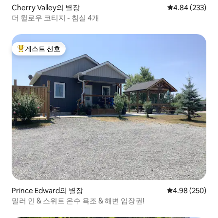
Cherry Valley의 별장
평점 4.84점(5점
4.84 (233)
더 윌로우 코티지 - 침실 4개
게스트 선호
상위 게스트 선호
Prince Edward의 별장
평점 4.98점(5점
4.98 (250)
밀러 인 & 스위트 온수 욕조 & 해변 입장권!