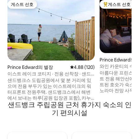
게스트 선호
게스트 선호
게스트 선호
상위 게스트 선호
Prince Edward의
와인 카운티의 수변 
Prince Edward의 별장
평점 4.88점(5점 만점), 후기 120
4.88 (120)
조 포함
아름다운 프린스 에
이스트 레이크 코티지 · 전용 선착장 · 샌드
트 전용 해안선에 
뱅크스 근처
샌드뱅크스 도립공원에서 몇 분 거리에 있
트된 호숫가 숙소로
으며 전용 부두가 있는 이스트레이크의 워
노라마 전망 사우나,
터프론트 전원주택. 샌드뱅크스에서 해변
즐겨보세요. 이 편
에서 보내는 하루(공원 입장권 포함), 카누
서 동쪽으로 2시간
샌드뱅크 주립공원 근처 휴가지 숙소의 인
를 타거나, 선착장에서 낚시를 하거나, 바비
위치해 있습니다. 
큐 그릴에 불을 지피고 화덕 옆에서 휴식을
기 편의시설
분, 픽턴/웰링턴까지
취해 보세요. 본인의 보트를 가져오는 경우
너리와 양조장에 가
보트 선착장이 바로 근처에 있습니다. 이 코
간은 엽서 같은 전
티지는 편안하고 깨끗하며, 물가에서 지내
을 찾는 단체, 커플
고 싶은 커플 및 소규모 가족 단위 여행객에
소입니다. ST-20