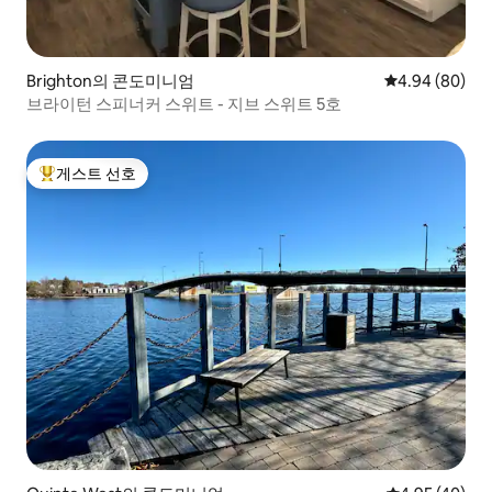
Brighton의 콘도미니엄
평점 4.94점(5
4.94 (80)
브라이턴 스피너커 스위트 - 지브 스위트 5호
게스트 선호
상위 게스트 선호