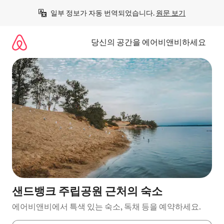
콘
일부 정보가 자동 번역되었습니다. 
원문 보기
텐
츠
로
당신의 공간을 에어비앤비하세요
바
로
가
기
샌드뱅크 주립공원 근처의 숙소
에어비앤비에서 특색 있는 숙소, 독채 등을 예약하세요.