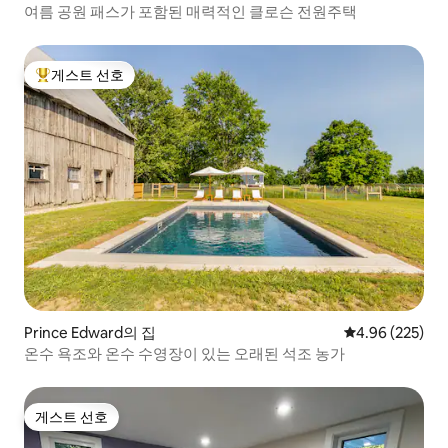
여름 공원 패스가 포함된 매력적인 클로슨 전원주택
게스트 선호
상위 게스트 선호
Prince Edward의 집
평점 4.96점(5점
4.96 (225)
온수 욕조와 온수 수영장이 있는 오래된 석조 농가
게스트 선호
게스트 선호