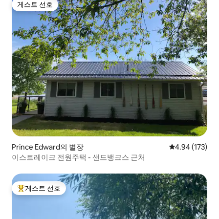
게스트 선호
게스트 선호
Prince Edward의 별장
평점 4.94점(5점
4.94 (173)
이스트레이크 전원주택 - 샌드뱅크스 근처
게스트 선호
상위 게스트 선호