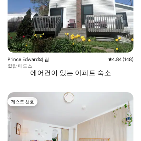
Prince Edward의 집
평점 4.84점(5점
4.84 (148)
힐탑 메도스
에어컨이 있는 아파트 숙소
게스트 선호
게스트 선호