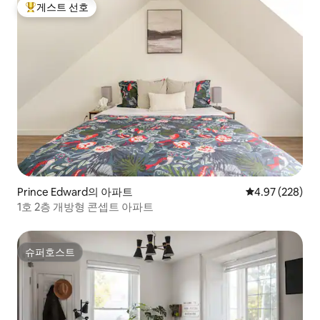
게스트 선호
상위 게스트 선호
Prince Edward의 아파트
평점 4.97점(5점
4.97 (228)
1호 2층 개방형 콘셉트 아파트
슈퍼호스트
슈퍼호스트