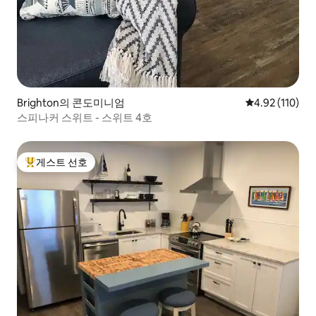
Brighton의 콘도미니엄
평점 4.92점(5
4.92 (110)
스피나커 스위트 - 스위트 4호
게스트 선호
상위 게스트 선호