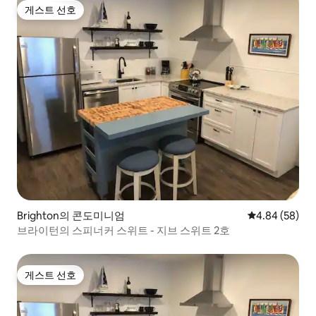
게스트 선호
게스트 선호
Brighton의 콘도미니엄
평점 4.84점(5
4.84 (58)
브라이턴의 스피너커 스위트 - 지브 스위트 2호
게스트 선호
게스트 선호