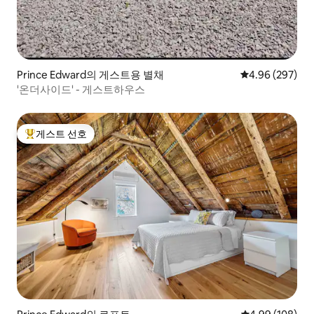
Prince Edward의 게스트용 별채
평점 4.96점(5점
4.96 (297)
'온더사이드' - 게스트하우스
게스트 선호
상위 게스트 선호