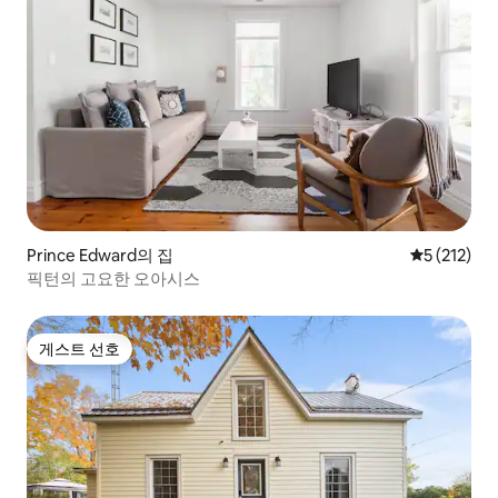
Prince Edward의 집
평점 5점(5점
5 (212)
픽턴의 고요한 오아시스
게스트 선호
게스트 선호