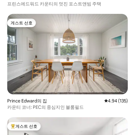
프린스에드워드 카운티의 멋진 포스트앤빔 주택
게스트 선호
게스트 선호
Prince Edward의 집
평점 4.94점(5점
4.94 (135)
카운티 코너: PEC의 중심지인 블룸필드
게스트 선호
상위 게스트 선호