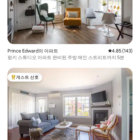
Prince Edward의 아파트
평점 4.85점(5점
4.85 (143)
펑키 스튜디오 아파트 완비된 주방 메인 스트리트까지 5분
게스트 선호
상위 게스트 선호