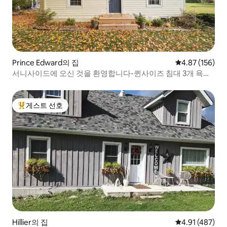
Prince Edward의 집
평점 4.87점(5점
4.87 (156)
서니사이드에 오신 것을 환영합니다-퀸사이즈 침대 3개 욕실
2개-샌드뱅크스
게스트 선호
상위 게스트 선호
Hillier의 집
평점 4.91점(5
4.91 (487)