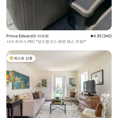
Prince Edward의 아파트
평점 4.95점(5점
4.95 (340)
서머 하우스 PEC *샌드뱅크스 해변 패스 무료!*
게스트 선호
상위 게스트 선호