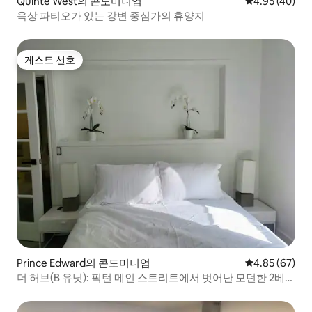
Quinte West의 콘도미니엄
평점 4.95점(5
4.95 (40)
옥상 파티오가 있는 강변 중심가의 휴양지
게스트 선호
게스트 선호
Prince Edward의 콘도미니엄
평점 4.85점(5
4.85 (67)
더 허브(B 유닛): 픽턴 메인 스트리트에서 벗어난 모던한 2베드
룸