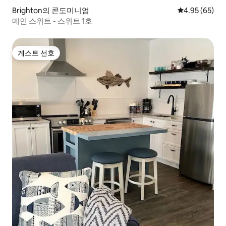
Brighton의 콘도미니엄
평점 4.95점(5
4.95 (65)
메인 스위트 - 스위트 1호
게스트 선호
게스트 선호