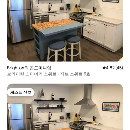
Brighton의 콘도미니엄
평점 4.82점(5
4.82 (45)
브라이턴 스피너커 스위트 - 지브 스위트 6호
게스트 선호
게스트 선호