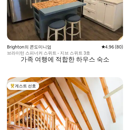
Brighton의 콘도미니엄
평점 4.96점(5
4.96 (80)
브라이턴 스피너커 스위트 - 지브 스위트 3호
가족 여행에 적합한 하우스 숙소
게스트 선호
상위 게스트 선호