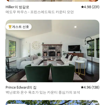
Hillier의 방갈로
평점 4.98점(5점
4.98 (231)
메도우 하우스 - 프린스에드워드 카운티 모던
게스트 선호
상위 게스트 선호
Prince Edward의 집
평점 4.96점(5점
4.96 (138)
벽난로와 온수 욕조가 있는 카운티 중심가의 보석