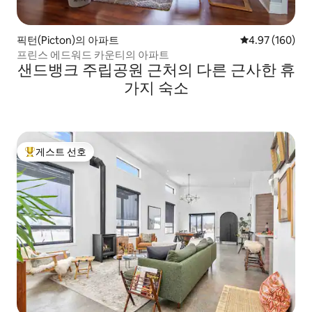
픽턴(Picton)의 아파트
평점 4.97점(5점
4.97 (160)
프린스 에드워드 카운티의 아파트
샌드뱅크 주립공원 근처의 다른 근사한 휴
가지 숙소
게스트 선호
상위 게스트 선호