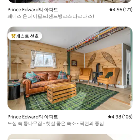
Prince Edward의 아파트
평점 4.95점(5
4.95 (171)
패니스 온 페어필드(샌드뱅크스 파크 패스)
게스트 선호
상위 게스트 선호
Prince Edward의 아파트
평점 4.98점(5점
4.98 (105)
도심 속 통나무집 • 햇살 좋은 숙소 • 픽턴의 중심