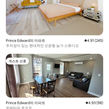
Prince Edward의 아파트
평점 4.91점(5점
4.91 (245)
주차장이 있는 현대적인 오픈형 농가 스튜디오
게스트 선호
게스트 선호
Prince Edward의 아파트
평점 4.93점(5
4.93 (98)
로레타의 로프트