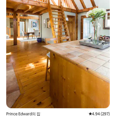
Prince Edward의 집
평점 4.94점(5점
4.94 (297)