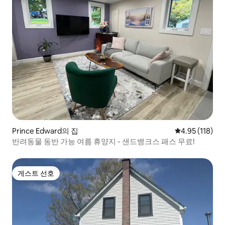
Prince Edward의 집
평점 4.95점(5
4.95 (118)
반려동물 동반 가능 여름 휴양지 - 샌드뱅크스 패스 무료!
게스트 선호
게스트 선호