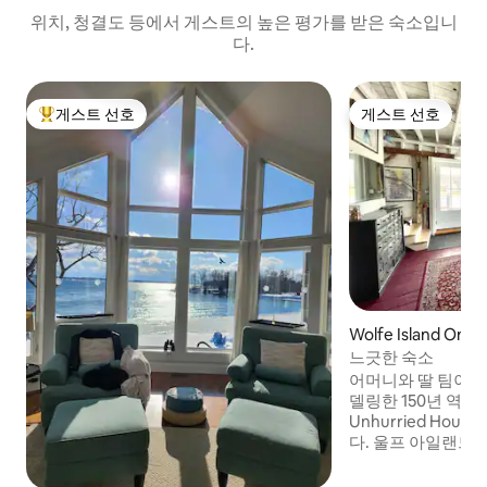
위치, 청결도 등에서 게스트의 높은 평가를 받은 숙소입니
다.
게스트 선호
게스트 선호
상위 게스트 선호
게스트 선호
Wolfe Island Ont
느긋한 숙소
어머니와 딸 팀이 
델링한 150년 역사
Unhurried Hou
다. 울프 아일랜드
수 전망과 신선한 
이 패시브 하우스는