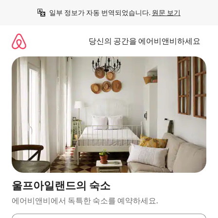
콘
일부 정보가 자동 번역되었습니다. 
원문 보기
텐
츠
로
당신의 공간을 에어비앤비하세요
바
로
가
기
울프아일랜드의 숙소
에어비앤비에서 독특한 숙소를 예약하세요.