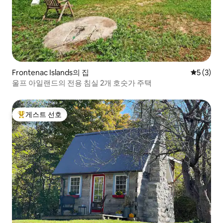
Frontenac Islands의 집
평점 5점(
5 (3)
울프 아일랜드의 전용 침실 2개 호숫가 주택
게스트 선호
상위 게스트 선호