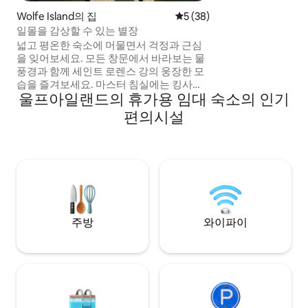
용하며 아늑합니다.
Wolfe Island의 집
평점 5점(5점 만점), 후기 38
5 (38)
Retrofit Cana
일몰을 감상할 수 있는 별장
한 숙소가 아니라 
넓고 평온한 숙소에 머물면서 걱정과 근심
사하는 공간입니다.
을 잊어보세요. 모든 창문에서 바라보는 물
으로 디자인된 공간
풍경과 함께 세인트 로렌스 강의 웅장한 모
인 편안함의 완벽한 
습을 즐겨보세요. 마스터 침실에는 킹사이
이 없습니다!
울프아일랜드의 휴가용 임대 숙소의 인기
즈 침대 1개와 강 전망을 감상할 수 있는 전
용 욕실이 있습니다. 두 번째 객실에는 킹사
편의시설
이즈 침대 1개, 전용 욕실, 일출을 감상할 수
있는 창문 2개가 있습니다. 매일 숨 막힐 듯
멋진 일몰을 감상하실 수 있습니다. 깨끗하
고 맑은 물이 수영, 카누, 카약 또는 그저 물
에 몸을 맡기는 것을 즐기도록 여러분을 초
대합니다. 낮게 날아다니는 왜가리, 만에 있
는 백조, 나무에서 감시하는 독수리를 구경
해보세요.
주방
와이파이