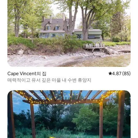
Cape Vincent의 집
평점 4.87점(5
4.87 (85)
매력적이고 유서 깊은 마을 내 수변 휴양지