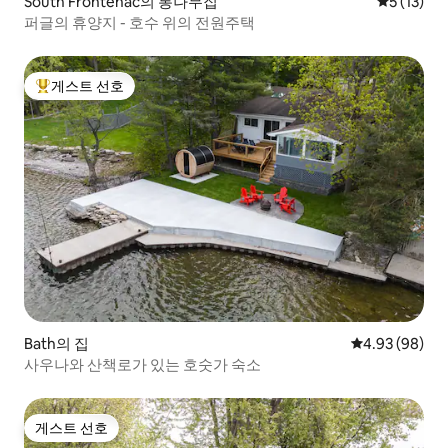
South Frontenac의 통나무집
평점 5점(5
5 (13)
퍼글의 휴양지 - 호수 위의 전원주택
게스트 선호
상위 게스트 선호
Bath의 집
평점 4.93점(5
4.93 (98)
사우나와 산책로가 있는 호숫가 숙소
게스트 선호
게스트 선호