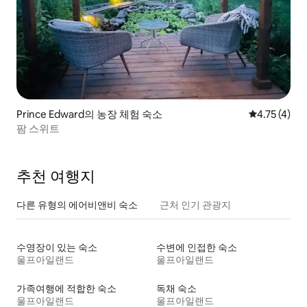
Prince Edward의 농장 체험 숙소
평점 4.75점(
4.75 (4)
팜 스위트
추천 여행지
다른 유형의 에어비앤비 숙소
근처 인기 관광지
수영장이 있는 숙소
수변에 인접한 숙소
울프아일랜드
울프아일랜드
가족여행에 적합한 숙소
독채 숙소
울프아일랜드
울프아일랜드