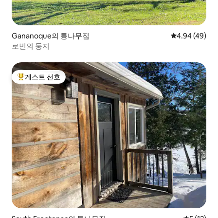
Gananoque의 통나무집
평점 4.94점(5
4.94 (49)
로빈의 둥지
게스트 선호
상위 게스트 선호