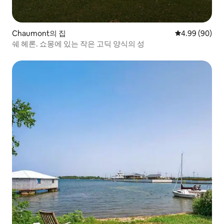
Chaumont의 집
평점 4.99점(5
4.99 (90)
쉐 헤론. 쇼몽에 있는 작은 고딕 양식의 성