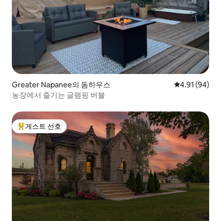
Greater Napanee의 돔하우스
평점 4.91점(5
4.91 (94)
농장에서 즐기는 글램핑 버블
게스트 선호
상위 게스트 선호