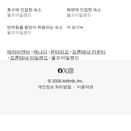
호수에 인접한 숙소
해변에 인접한 숙소
울프아일랜드
울프아일랜드
반려동물 동반이 허용되는 숙소
더 보기
울프아일랜드
에어비앤비
캐나다
온타리오
프론테낙 카운티
프론테낙 아일랜드
울프아일랜드
© 2026 Airbnb, Inc.
개인정보 처리방침
이용약관