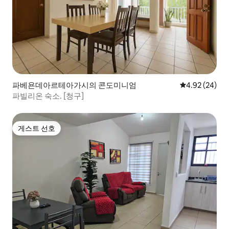
파베욘데아르테아가시의 콘도미니엄
평점 4.92점(5
4.92 (24)
파빌리온 숙소. [청구]
게스트 선호
게스트 선호