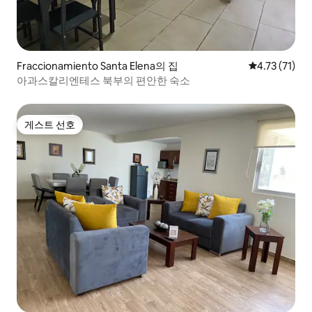
Fraccionamiento Santa Elena의 집
평점 4.73점(
4.73 (71)
아과스칼리엔테스 북부의 편안한 숙소
게스트 선호
게스트 선호