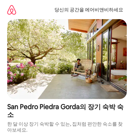
콘
텐
당신의 공간을 에어비앤비하세요
츠
로
바
로
가
기
San Pedro Piedra Gorda의 장기 숙박 숙
소
한 달 이상 장기 숙박할 수 있는, 집처럼 편안한 숙소를 찾
아보세요.