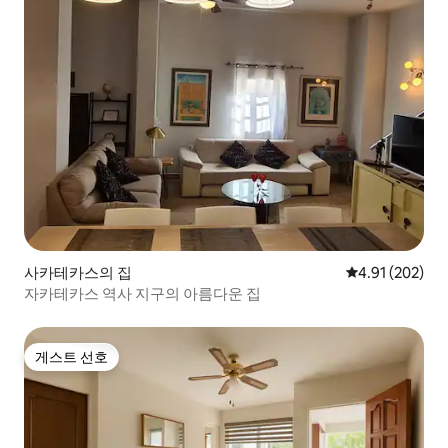
사카테카스의 집
평점 4.91점(5점
4.91 (202)
자카테카스 역사 지구의 아름다운 집
게스트 선호
게스트 선호