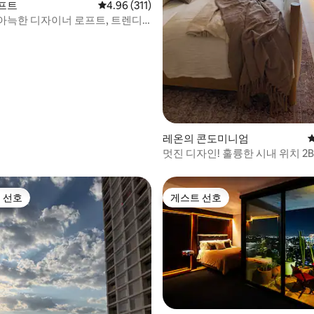
프트
평점 4.96점(5점 만점), 후기 311개
4.96 (311)
아늑한 디자이너 로프트, 트렌디
레온의 콘도미니엄
멋진 디자인! 훌륭한 시내 위치 2
 선호
게스트 선호
스트 선호
게스트 선호