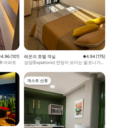
평점 4.96점(5점 만점), 후기 101개
4.96 (101)
레온의 호텔 객실
평점 4.94점(5점 만점), 
4.94 (175)
BR 아파트
성당(Expiatorio) 전망이 보이는 발코니가
있는 스위트 H06
게스트 선호
게스트 선호