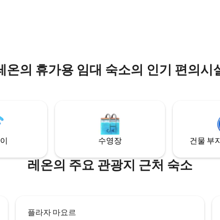
, 책상, 주방, 소파 베드, 거실이 있
라스와 시설이 완비된 주방. 건물에는 엑스
 후기 61개
라스, 식당 및 야외 바비큐, 최고의
피아토리오 전망을 감상할 수 있는
공간, 패들 코트, 놀이방 및 전용
라스, 바비큐 및 화덕, 헬스장, 업무
4시간 보안 지붕이 있습니다.
탁실 등 공용 공간이 있습니다.
레온의 휴가용 임대 숙소의 인기 편의시
이
수영장
건물 부지
레온의 주요 관광지 근처 숙소
플라자 마요르