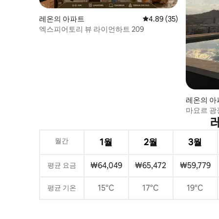
레온의 아파트
평점 4.89점(5점 만점),
4.89 (35)
엑스피어토리 뷰 라이언하트 209
레온의 아
마요르 광
로프트
월간
1월
2월
3월
₩64,049
₩65,472
₩59,779
평균 요금
15°C
17°C
19°C
평균 기온