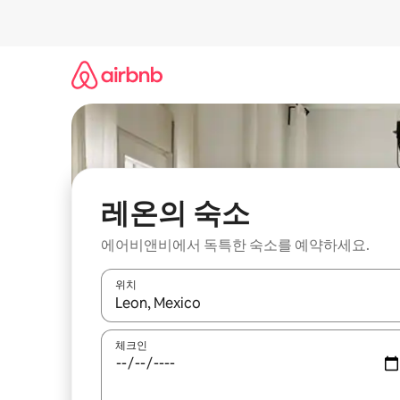
콘
텐
츠
로
바
로
가
기
레온의 숙소
에어비앤비에서 독특한 숙소를 예약하세요.
위치
결과가 나오면 위·아래 화살표 키를 사용하거나 터치
체크인