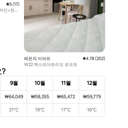
평점 5점(5점 만점), 후기 17개
5 (17)
디자인+전망
레온의 아파트
평점 4.78점(5점 만점), 
4.78 (202)
W22 엑스피아토리오 로프트
?
9월
10월
11월
12월
₩64,049
₩58,355
₩65,472
₩59,779
21°C
19°C
17°C
16°C