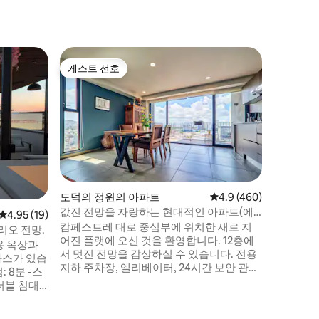
레온의 집
게스트 선호
게스트
게스트 선호
상위 게
전용 자쿠
스
넓은 전용
방형 공간
온, 실라
취하고 싶다
토 인테
다양한 접
할 수 있는 위치입
안을 위해
도덕의 정원의 아파트
평점 4.9점(5점 만점), 
4.9 (460)
다. ** 이웃을 존중하기 위해 소음을 최소화
값진 전망을 자랑하는 현대적인 아파트(에
하시기 바
평점 4.95점(5점 만점), 후기 19개
4.95 (19)
어컨 구비)
캄페스트레 대로 중심부에 위치한 새로 지
리오 전망.
어진 플랫에 오신 것을 환영합니다. 12층에
용 옥상과
서 멋진 전망을 감상하실 수 있습니다. 전용
라스가 있습
지하 주차장, 엘리베이터, 24시간 보안 관리
출입 등 고객님의 마음을 편안하게 해 드리
는 전용 혜택을 제공하는 주거용 건물의 일
된 욕실이 있
부입니다. 출장이든 개인 휴가이든 레온에
있는 단독 테