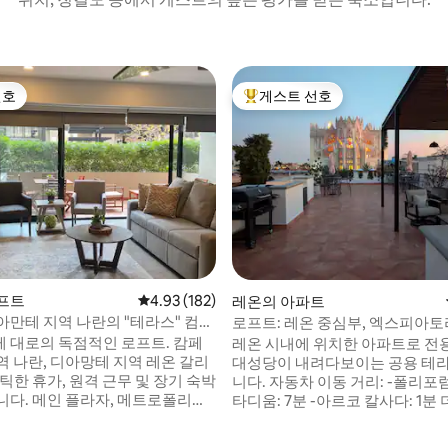
선호
게스트 선호
선호
상위 게스트 선호
프트
평점 4.93점(5점 만점), 후기 182개
4.93 (182)
레온의 아파트
아만테 지역 나란의 "테라스" 컴포
로프트: 레온 중심부, 엑스피아토
 대로의 독점적인 로프트. 캄페
레온 시내에 위치한 아파트로 전
역 나란, 디아망테 지역 레온 갈리
대성당이 내려다보이는 공용 테
틱한 휴가, 원격 근무 및 장기 숙박
니다. 자동차 이동 거리: -폴리포럼: 8분 -스
니다. 메인 플라자, 메트로폴리탄
타디움: 7분 -아르코 칼사다: 1분 더블 침대,
도시 최고의 레스토랑과 바에서 가
TV, 초고속 인터넷, 시설이 완비
에어컨, 와이파이, 킹사이즈 침대,
는 침실. 도시 전망을 감상할 수 