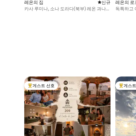
레온의 집
신규 숙소
신규
레온의 로
카사 루미나, 소나 도라다(북부) 레온 과나후
독특하고 
아토
한 위치
게스트 선호
게스트
상위 게스트 선호
상위 게