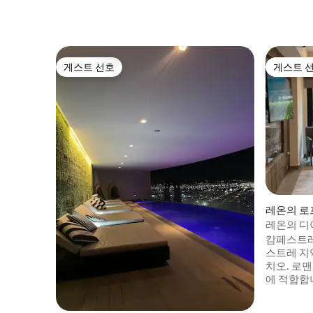
게스트 선호
게스트 
게스트 선호
게스트 
레온의 로
레온의 디
트.
캄페스트레
스트레 지
치오. 로맨
에 적합합
공원 및 
깝습니다. 