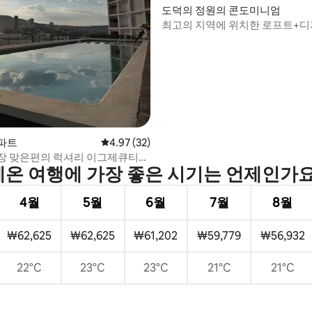
도덕의 정원의 콘도미니엄
최고의 지역에 위치한 로프트+
 후기 35개
+헬스장+어메니티
파트
평점 4.97점(5점 만점), 후기 32개
4.97 (32)
장 맞은편의 럭셔리 이그제큐티브
레온 여행에 가장 좋은 시기는 언제인가요
4월
5월
6월
7월
8월
₩62,625
₩62,625
₩61,202
₩59,779
₩56,932
22°C
23°C
23°C
21°C
21°C