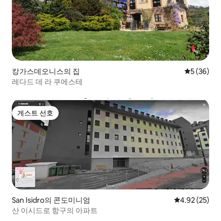
캉가스데오니스의 집
평점 5점(5
5 (36)
레다드 데 라 쿠에스테
게스트 선호
게스트 선호
San Isidro의 콘도미니엄
평점 4.92점(5
4.92 (25)
산 이시드로 항구의 아파트