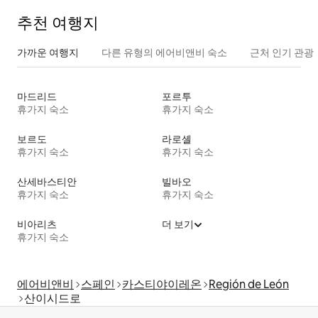
추천 여행지
가까운 여행지
다른 유형의 에어비앤비 숙소
근처 인기 관광
마드리드
포르투
휴가지 숙소
휴가지 숙소
보르도
라로셸
휴가지 숙소
휴가지 숙소
산세바스티안
빌바오
휴가지 숙소
휴가지 숙소
비아리츠
더 보기
휴가지 숙소
에어비앤비
스페인
카스티야이레온
Región de León
산이시드로