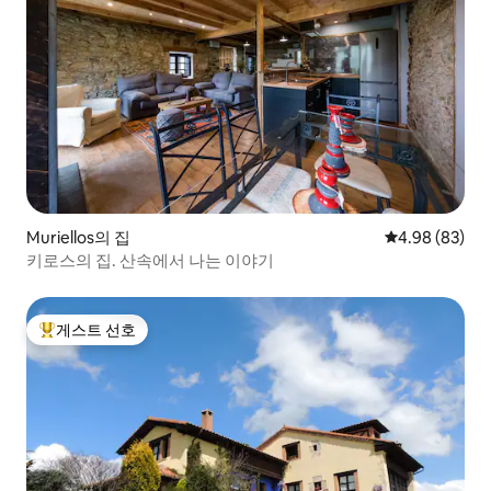
Muriellos의 집
평점 4.98점(5
4.98 (83)
키로스의 집. 산속에서 나는 이야기
게스트 선호
상위 게스트 선호