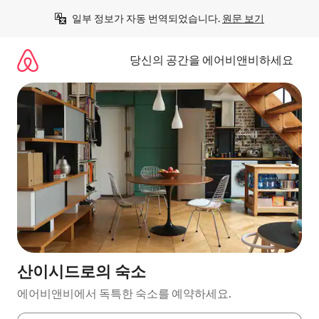
콘
일부 정보가 자동 번역되었습니다. 
원문 보기
텐
츠
로
당신의 공간을 에어비앤비하세요
바
로
가
기
산이시드로의 숙소
에어비앤비에서 독특한 숙소를 예약하세요.