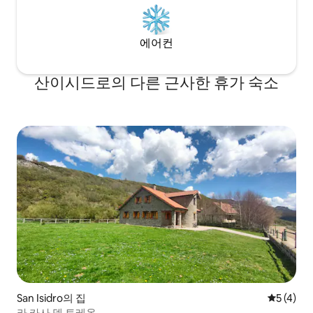
에어컨
산이시드로의 다른 근사한 휴가 숙소
San Isidro의 집
평점 5점(
5 (4)
라 카사 델 토레온