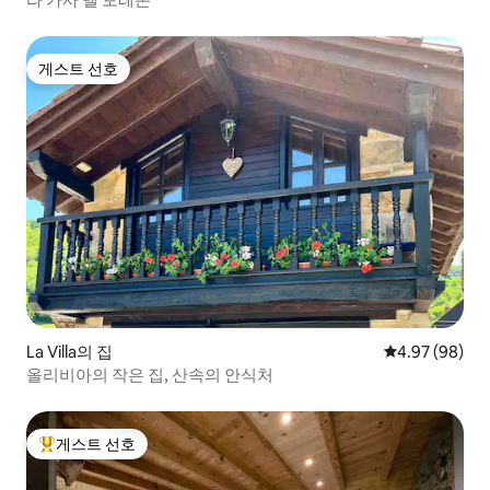
게스트 선호
게스트 선호
La Villa의 집
평점 4.97점(5
4.97 (98)
올리비아의 작은 집, 산속의 안식처
게스트 선호
상위 게스트 선호