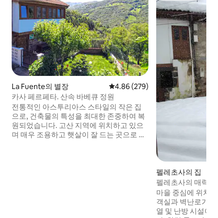
La Fuente의 별장
평점 4.86점(5점 만점), 후기 279
4.86 (279)
카사 페르페타. 산속 바베큐 정원
전통적인 아스투리아스 스타일의 작은 집
으로, 건축물의 특성을 최대한 존중하여 복
원되었습니다. 고산 지역에 위치하고 있으
며 매우 조용하고 햇살이 잘 드는 곳으로 아
름다운 전망을 자랑합니다. 자연을 사랑하
는 사람들을 위한 곳으로, 하이킹 코스로 둘
러싸여 있습니다. 자연 속에서 휴식을 취하
고 긴장을 풀고 싶다면 이곳이 이상적인 장
펠레초사의 집
소입니다. 디지털 노마드 환영합니다! 거리:
펠레초사의 매력적
오비에도 - 35분 (50km) 히혼 - 45분
마을 중심에 위치한
(60km) 푸엔테스 데 인베르노 및 산 이시드
객실과 벽난로가 있
로 - 25분 (20km) 해변 - 50분 (62km)
열 및 난방 시설이