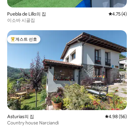
Puebla de Lillo의 집
평점 4.75점(
4.75 (4)
이소바 시골집
게스트 선호
상위 게스트 선호
Asturias의 집
평점 4.98점(5
4.98 (56)
Country house Narciandi